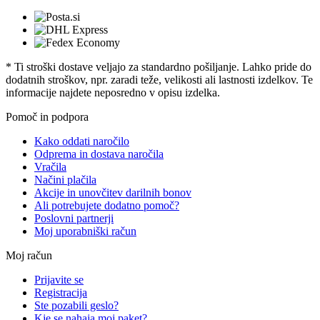
* Ti stroški dostave veljajo za standardno pošiljanje. Lahko pride do
dodatnih stroškov, npr. zaradi teže, velikosti ali lastnosti izdelkov. Te
informacije najdete neposredno v opisu izdelka.
Pomoč in podpora
Kako oddati naročilo
Odprema in dostava naročila
Vračila
Načini plačila
Akcije in unovčitev darilnih bonov
Ali potrebujete dodatno pomoč?
Poslovni partnerji
Moj uporabniški račun
Moj račun
Prijavite se
Registracija
Ste pozabili geslo?
Kje se nahaja moj paket?