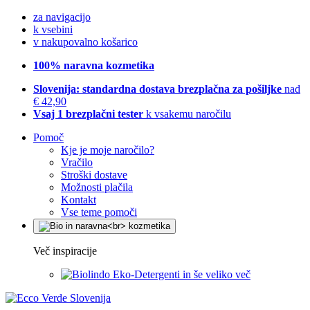
za navigacijo
k vsebini
v nakupovalno košarico
100% naravna kozmetika
Slovenija: standardna dostava brezplačna za pošiljke
nad
€ 42,90
Vsaj 1 brezplačni tester
k vsakemu naročilu
Pomoč
Kje je moje naročilo?
Vračilo
Stroški dostave
Možnosti plačila
Kontakt
Vse teme pomoči
Več inspiracije
Eko-Detergenti in še veliko več