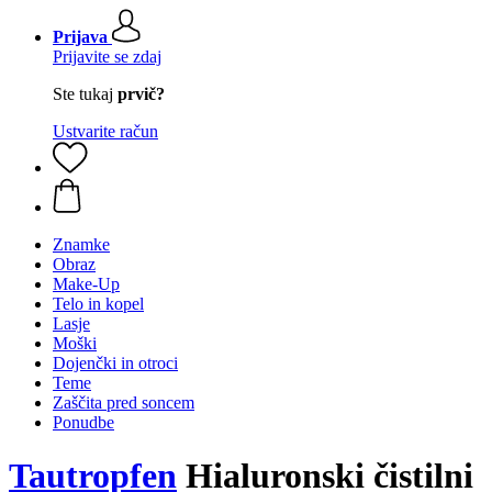
Prijava
Prijavite se zdaj
Ste tukaj
prvič?
Ustvarite račun
Znamke
Obraz
Make-Up
Telo in kopel
Lasje
Moški
Dojenčki in otroci
Teme
Zaščita pred soncem
Ponudbe
Tautropfen
Hialuronski čistilni