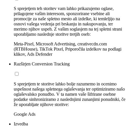
S sprejetjem teh storitev vam lahko prikazujemo oglase,
prilagojene vašim interesom, sponzorirane vsebine ali
promocije za naše spletno mesto ali izdelke, ki temleljijo na
osnovi vašega vedenja pri brskanju in nakupovanju, ter
merimo njihov uspeh. Z vašim soglasjem na tej spletni strani
uporabljamo naslednje storitve tretjih oseb:
Meta-Pixel, Microsoft Advertising, creativecdn.com
(RTBHouse), TikTok Pixel, Priporočila izdelkov na podlagi
klikov, Ads Defender
Razširjen Conversion Tracking
S sprejetjem te storitve lahko bolje razumemo in ocenimo
uspešnost našega spletnega oglaševanja ter optimiziramo našo
oglaševalsko ponudbo. V ta namen vaše šifrirane osebne
podatke sinhroniziramo z naslednjimi zunanjimi ponudniki, če
že uporabljate njihove storitve:
Google Ads
Izvedba