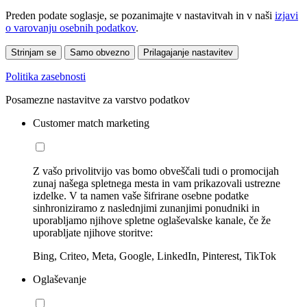
Preden podate soglasje, se pozanimajte v nastavitvah in v naši
izjavi
o varovanju osebnih podatkov
.
Strinjam se
Samo obvezno
Prilagajanje nastavitev
Politika zasebnosti
Posamezne nastavitve za varstvo podatkov
Customer match marketing
Z vašo privolitvijo vas bomo obveščali tudi o promocijah
zunaj našega spletnega mesta in vam prikazovali ustrezne
izdelke. V ta namen vaše šifrirane osebne podatke
sinhroniziramo z naslednjimi zunanjimi ponudniki in
uporabljamo njihove spletne oglaševalske kanale, če že
uporabljate njihove storitve:
Bing, Criteo, Meta, Google, LinkedIn, Pinterest, TikTok
Oglaševanje