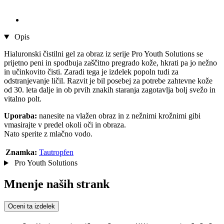
Opis
Hialuronski čistilni gel za obraz iz serije Pro Youth Solutions se
prijetno peni in spodbuja zaščitno pregrado kože, hkrati pa jo nežno
in učinkovito čisti. Zaradi tega je izdelek popoln tudi za
odstranjevanje ličil. Razvit je bil posebej za potrebe zahtevne kože
od 30. leta dalje in ob prvih znakih staranja zagotavlja bolj svežo in
vitalno polt.
Uporaba:
nanesite na vlažen obraz in z nežnimi krožnimi gibi
vmasirajte v predel okoli oči in obraza.
Nato sperite z mlačno vodo.
Znamka:
Tautropfen
Pro Youth Solutions
Mnenje naših strank
Oceni ta izdelek