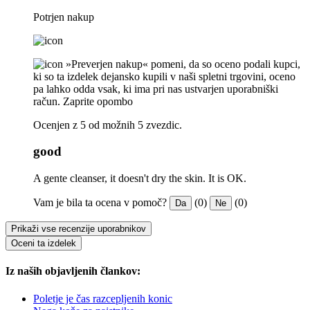
Potrjen nakup
»Preverjen nakup« pomeni, da so oceno podali kupci,
ki so ta izdelek dejansko kupili v naši spletni trgovini, oceno
pa lahko odda vsak, ki ima pri nas ustvarjen uporabniški
račun.
Zaprite opombo
Ocenjen z 5 od možnih 5 zvezdic.
good
A gente cleanser, it doesn't dry the skin. It is OK.
Vam je bila ta ocena v pomoč?
(0)
(0)
Da
Ne
Prikaži vse recenzije uporabnikov
Oceni ta izdelek
Iz naših objavljenih člankov:
Poletje je čas razcepljenih konic