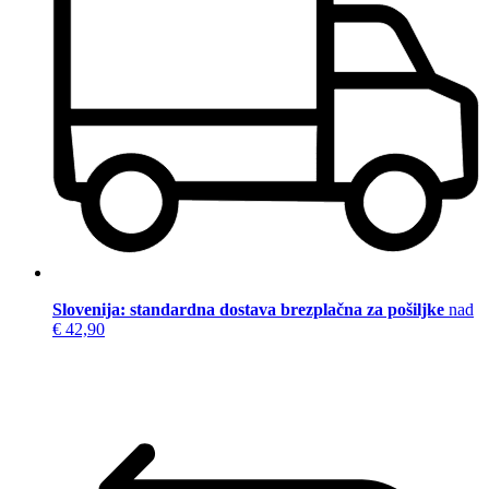
Slovenija: standardna dostava brezplačna za pošiljke
nad
€ 42,90