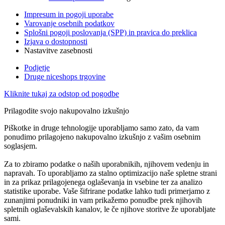
Impresum in pogoji uporabe
Varovanje osebnih podatkov
Splošni pogoji poslovanja (SPP) in pravica do preklica
Izjava o dostopnosti
Nastavitve zasebnosti
Podjetje
Druge niceshops trgovine
Kliknite tukaj za odstop od pogodbe
Prilagodite svojo nakupovalno izkušnjo
Piškotke in druge tehnologije uporabljamo samo zato, da vam
ponudimo prilagojeno nakupovalno izkušnjo z vašim osebnim
soglasjem.
Za to zbiramo podatke o naših uporabnikih, njihovem vedenju in
napravah. To uporabljamo za stalno optimizacijo naše spletne strani
in za prikaz prilagojenega oglaševanja in vsebine ter za analizo
statistike uporabe. Vaše šifrirane podatke lahko tudi primerjamo z
zunanjimi ponudniki in vam prikažemo ponudbe prek njihovih
spletnih oglaševalskih kanalov, le če njihove storitve že uporabljate
sami.