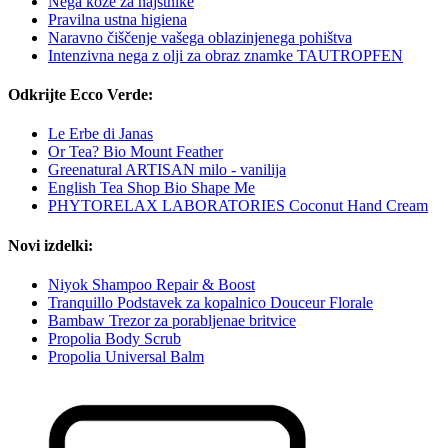
Nega kože za najstnike
Pravilna ustna higiena
Naravno čiščenje vašega oblazinjenega pohištva
Intenzivna nega z olji za obraz znamke TAUTROPFEN
Odkrijte Ecco Verde:
Le Erbe di Janas
Or Tea? Bio Mount Feather
Greenatural ARTISAN milo - vanilija
English Tea Shop Bio Shape Me
PHYTORELAX LABORATORIES Coconut Hand Cream
Novi izdelki:
Niyok Shampoo Repair & Boost
Tranquillo Podstavek za kopalnico Douceur Florale
Bambaw Trezor za porabljenae britvice
Propolia Body Scrub
Propolia Universal Balm