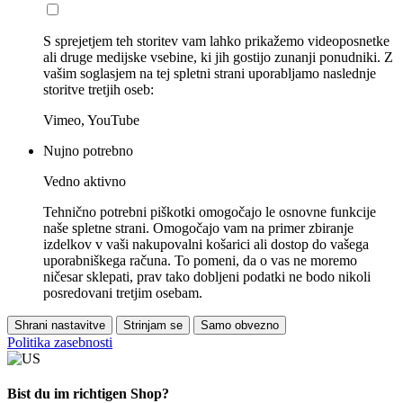
S sprejetjem teh storitev vam lahko prikažemo videoposnetke
ali druge medijske vsebine, ki jih gostijo zunanji ponudniki. Z
vašim soglasjem na tej spletni strani uporabljamo naslednje
storitve tretjih oseb:
Vimeo, YouTube
Nujno potrebno
Vedno aktivno
Tehnično potrebni piškotki omogočajo le osnovne funkcije
naše spletne strani. Omogočajo vam na primer zbiranje
izdelkov v vaši nakupovalni košarici ali dostop do vašega
uporabniškega računa. To pomeni, da o vas ne moremo
ničesar sklepati, prav tako dobljeni podatki ne bodo nikoli
posredovani tretjim osebam.
Shrani nastavitve
Strinjam se
Samo obvezno
Politika zasebnosti
Bist du im richtigen Shop?