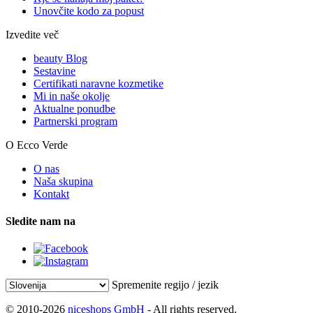
Unovčite kodo za popust
Izvedite več
beauty Blog
Sestavine
Certifikati naravne kozmetike
Mi in naše okolje
Aktualne ponudbe
Partnerski program
O Ecco Verde
O nas
Naša skupina
Kontakt
Sledite nam na
Spremenite regijo / jezik
© 2010-2026
niceshops GmbH
- All rights reserved.