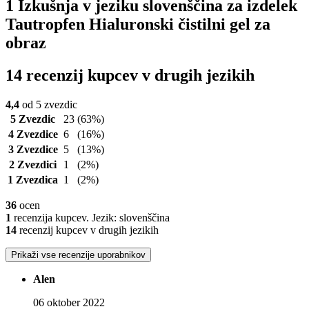
1 Izkušnja v jeziku slovenščina za izdelek
Tautropfen Hialuronski čistilni gel za
obraz
14 recenzij kupcev v drugih jezikih
4,4
od 5 zvezdic
5 Zvezdic
23
(63%)
4 Zvezdice
6
(16%)
3 Zvezdice
5
(13%)
2 Zvezdici
1
(2%)
1 Zvezdica
1
(2%)
36
ocen
1
recenzija kupcev. Jezik: slovenščina
14
recenzij kupcev v drugih jezikih
Prikaži vse recenzije uporabnikov
Alen
06 oktober 2022