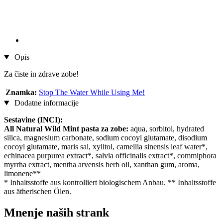
Opis
Za čiste in zdrave zobe!
Znamka:
Stop The Water While Using Me!
Dodatne informacije
Sestavine (INCI):
All Natural Wild Mint pasta za zobe:
aqua, sorbitol, hydrated
silica, magnesium carbonate, sodium cocoyl glutamate, disodium
cocoyl glutamate, maris sal, xylitol, camellia sinensis leaf water*,
echinacea purpurea extract*, salvia officinalis extract*, commiphora
myrrha extract, mentha arvensis herb oil, xanthan gum, aroma,
limonene**
* Inhaltsstoffe aus kontrolliert biologischem Anbau. ** Inhaltsstoffe
aus ätherischen Ölen.
Mnenje naših strank