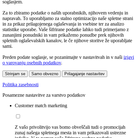
soglasjem.
Za to zbiramo podatke o naših uporabnikih, njihovem vedenju in
napravah. To uporabljamo za stalno optimizacijo naše spletne strani
in za prikaz prilagojenega oglaševanja in vsebine ter za analizo
statistike uporabe. Vaše šifrirane podatke lahko tudi primerjamo z
zunanjimi ponudniki in vam prikažemo ponudbe prek njihovih
spletnih oglaševalskih kanalov, le če njihove storitve že uporabljate
sami.
Preden podate soglasje, se pozanimajte v nastavitvah in v naši
izjavi
o varovanju osebnih podatkov
.
Strinjam se
Samo obvezno
Prilagajanje nastavitev
Politika zasebnosti
Posamezne nastavitve za varstvo podatkov
Customer match marketing
Z vašo privolitvijo vas bomo obveščali tudi o promocijah
zunaj našega spletnega mesta in vam prikazovali ustrezne