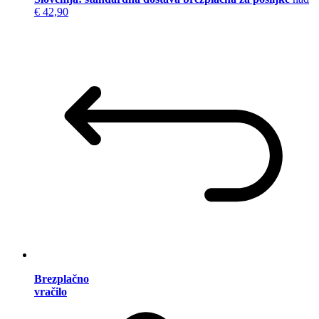
€ 42,90
Brezplačno
vračilo