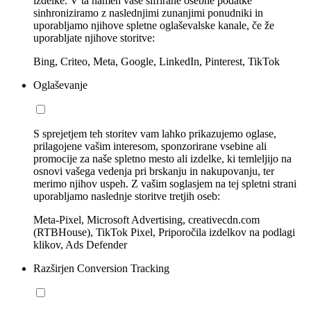
izdelke. V ta namen vaše šifrirane osebne podatke
sinhroniziramo z naslednjimi zunanjimi ponudniki in
uporabljamo njihove spletne oglaševalske kanale, če že
uporabljate njihove storitve:
Bing, Criteo, Meta, Google, LinkedIn, Pinterest, TikTok
Oglaševanje
S sprejetjem teh storitev vam lahko prikazujemo oglase,
prilagojene vašim interesom, sponzorirane vsebine ali
promocije za naše spletno mesto ali izdelke, ki temleljijo na
osnovi vašega vedenja pri brskanju in nakupovanju, ter
merimo njihov uspeh. Z vašim soglasjem na tej spletni strani
uporabljamo naslednje storitve tretjih oseb:
Meta-Pixel, Microsoft Advertising, creativecdn.com
(RTBHouse), TikTok Pixel, Priporočila izdelkov na podlagi
klikov, Ads Defender
Razširjen Conversion Tracking