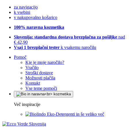
za navigacijo
k vsebini
v nakupovalno košarico
100% naravna kozmetika
Slovenija: standardna dostava brezplačna za pošiljke
nad
€ 42,90
Vsaj 1 brezplačni tester
k vsakemu naročilu
Pomoč
Kje je moje naročilo?
Vračilo
Stroški dostave
Možnosti plačila
Kontakt
Vse teme pomoči
Več inspiracije
Eko-Detergenti in še veliko več