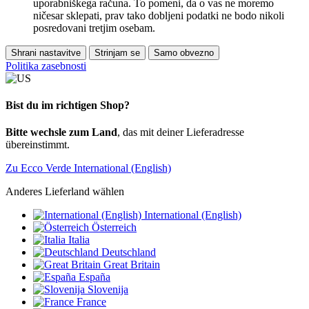
uporabniškega računa. To pomeni, da o vas ne moremo
ničesar sklepati, prav tako dobljeni podatki ne bodo nikoli
posredovani tretjim osebam.
Shrani nastavitve
Strinjam se
Samo obvezno
Politika zasebnosti
Bist du im richtigen Shop?
Bitte wechsle zum Land
, das mit deiner Lieferadresse
übereinstimmt.
Zu Ecco Verde International (English)
Anderes Lieferland wählen
International (English)
Österreich
Italia
Deutschland
Great Britain
España
Slovenija
France