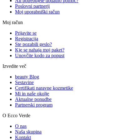
Ali potrebujete dodatno pomoč?
Poslovni partnerji
Moj uporabniški račun
Moj račun
Prijavite se
Registracija
Ste pozabili geslo?
Kje se nahaja moj paket?
Unovčite kodo za popust
Izvedite več
beauty Blog
Sestavine
Certifikati naravne kozmetike
Mi in naše okolje
Aktualne ponudbe
Partnerski program
O Ecco Verde
O nas
Naša skupina
Kontakt