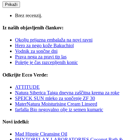
Prikaži
Brez recenzij.
Iz naših objavljenih člankov:
Okolju prijazna embalaža na novi ravni
Hero za nego kože Bakuchiol
Vodnik za sončne dni
Prava nega za pravi tip las
Poletje je čas razcepljenih konic
Odkrijte Ecco Verde:
ATTITUDE
Natura Siberica Taiga dnevna zaščitna krema za roke
SPEICK SUN mleko za sončenje ZF 30
MaterNatura Moisturising Cream Linseed
farfalla Bio negovalno olje iz semen kumaric
Novi izdelki:
Mad Hippie Cleansing Oil
PHYTORELAX LABORATORIES Coconut Bath &