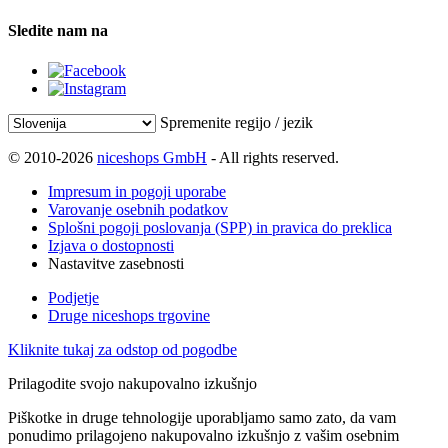
Sledite nam na
Spremenite regijo / jezik
© 2010-2026
niceshops GmbH
- All rights reserved.
Impresum in pogoji uporabe
Varovanje osebnih podatkov
Splošni pogoji poslovanja (SPP) in pravica do preklica
Izjava o dostopnosti
Nastavitve zasebnosti
Podjetje
Druge niceshops trgovine
Kliknite tukaj za odstop od pogodbe
Prilagodite svojo nakupovalno izkušnjo
Piškotke in druge tehnologije uporabljamo samo zato, da vam
ponudimo prilagojeno nakupovalno izkušnjo z vašim osebnim