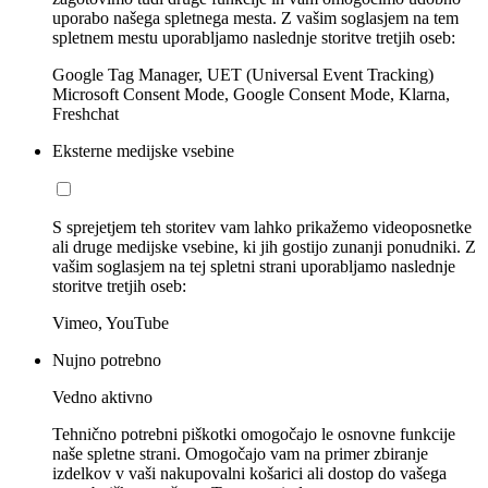
uporabo našega spletnega mesta. Z vašim soglasjem na tem
spletnem mestu uporabljamo naslednje storitve tretjih oseb:
Google Tag Manager, UET (Universal Event Tracking)
Microsoft Consent Mode, Google Consent Mode, Klarna,
Freshchat
Eksterne medijske vsebine
S sprejetjem teh storitev vam lahko prikažemo videoposnetke
ali druge medijske vsebine, ki jih gostijo zunanji ponudniki. Z
vašim soglasjem na tej spletni strani uporabljamo naslednje
storitve tretjih oseb:
Vimeo, YouTube
Nujno potrebno
Vedno aktivno
Tehnično potrebni piškotki omogočajo le osnovne funkcije
naše spletne strani. Omogočajo vam na primer zbiranje
izdelkov v vaši nakupovalni košarici ali dostop do vašega