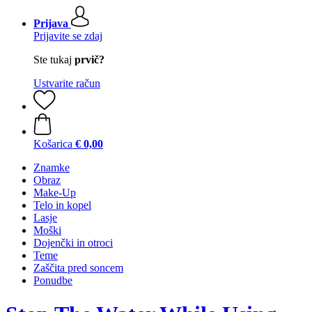
Prijava
Prijavite se zdaj
Ste tukaj
prvič?
Ustvarite račun
Košarica
€ 0,00
Znamke
Obraz
Make-Up
Telo in kopel
Lasje
Moški
Dojenčki in otroci
Teme
Zaščita pred soncem
Ponudbe