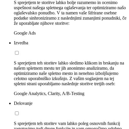
S sprejetjem te storitve lahko bolje razumemo in ocenimo
uspešnost našega spletnega oglaševanja ter optimiziramo našo
oglaševalsko ponudbo. V ta namen vaše šifrirane osebne
podatke sinhroniziramo z naslednjimi zunanjimi ponudniki, če
že uporabljate njihove storitve:
Google Ads
Izvedba
S sprejetjem teh storitev lahko sledimo klikom in brskanju na
našem spletnem mestu ter jih anonimno analiziramo, da
optimiziramo naše spletno mesto in nenehno izboljšujemo
celotno uporabniško izkušnjo. Z vašim soglasjem na tej
spletni strani uporabljamo naslednje storitve tretjih oseb:
Google Analytics, Clarity, A/B-Testing
Delovanje
S sprejetjem teh storitev vam lahko poleg osnovnih funkcij
zagotovimo tudi druge funkcije in vam omogočimo udobno