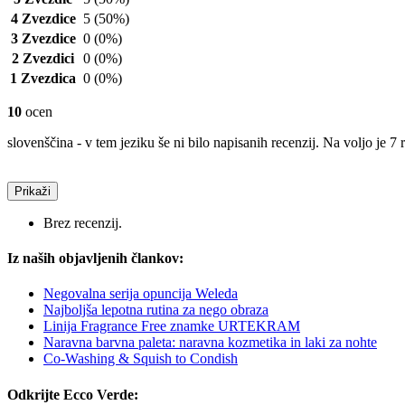
4 Zvezdice
5
(50%)
3 Zvezdice
0
(0%)
2 Zvezdici
0
(0%)
1 Zvezdica
0
(0%)
10
ocen
slovenščina - v tem jeziku še ni bilo napisanih recenzij. Na voljo je 7 
Prikaži
Brez recenzij.
Iz naših objavljenih člankov:
Negovalna serija opuncija Weleda
Najboljša lepotna rutina za nego obraza
Linija Fragrance Free znamke URTEKRAM
Naravna barvna paleta: naravna kozmetika in laki za nohte
Co-Washing & Squish to Condish
Odkrijte Ecco Verde: