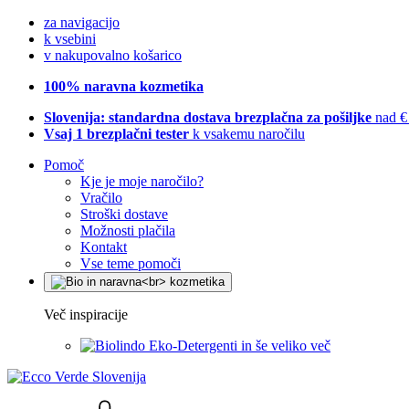
za navigacijo
k vsebini
v nakupovalno košarico
100% naravna kozmetika
Slovenija: standardna dostava brezplačna za pošiljke
nad €
Vsaj 1 brezplačni tester
k vsakemu naročilu
Pomoč
Kje je moje naročilo?
Vračilo
Stroški dostave
Možnosti plačila
Kontakt
Vse teme pomoči
Več inspiracije
Eko-Detergenti in še veliko več