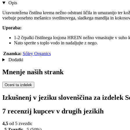
Opis
Uravnotežena čistilna krema nežno odstrani ličila in umazanijo ter ko
vsebuje posebno mešanico svetlinovega, sladkega mandlja in kokosoveg
Uporaba:
1-2 črpalki čistilnega losjona HREIN nežno vmasirajte v suho k
Nato sperite s toplo vodo in nadaljujte z nego.
Znamka:
Sóley Organics
Dodatki
Mnenje naših strank
Oceni ta izdelek
Izkušnenj v jeziku slovenščina za izdelek
7 recenzij kupcev v drugih jezikih
4,5
od 5 zvezdic
5 Zvezdic
5
(50%)