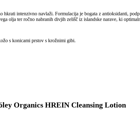
žo hkrati intenzivno navlaži. Formulacija je bogata z antioksidanti, p
a olja ter ročno nabranih divjih zelišč iz islandske narave, ki optimal
ožo s konicami prstov s krožnimi gibi.
 Sóley Organics HREIN Cleansing Lotion