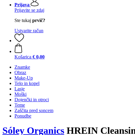
Prijava
Prijavite se zdaj
Ste tukaj
prvič?
Ustvarite račun
Košarica
€ 0,00
Znamke
Obraz
Make-Up
Telo in kopel
Lasje
Moški
Dojenčki in otroci
Teme
Zaščita pred soncem
Ponudbe
Sóley Organics
HREIN Cleansin