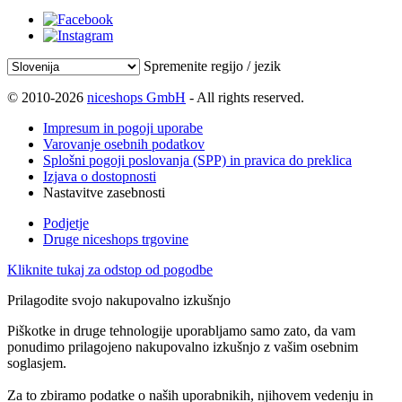
Spremenite regijo / jezik
© 2010-2026
niceshops GmbH
- All rights reserved.
Impresum in pogoji uporabe
Varovanje osebnih podatkov
Splošni pogoji poslovanja (SPP) in pravica do preklica
Izjava o dostopnosti
Nastavitve zasebnosti
Podjetje
Druge niceshops trgovine
Kliknite tukaj za odstop od pogodbe
Prilagodite svojo nakupovalno izkušnjo
Piškotke in druge tehnologije uporabljamo samo zato, da vam
ponudimo prilagojeno nakupovalno izkušnjo z vašim osebnim
soglasjem.
Za to zbiramo podatke o naših uporabnikih, njihovem vedenju in