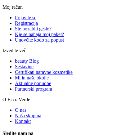
Moj račun
Prijavite se
Registracija
Ste pozabili geslo?
Kje se nahaja moj paket?
Unovčite kodo za popust
Izvedite več
beauty Blog
Sestavine
Certifikati naravne kozmetike
Mi in naše okolje
Aktualne ponudbe
Partnerski program
O Ecco Verde
O nas
Naša skupina
Kontakt
Sledite nam na