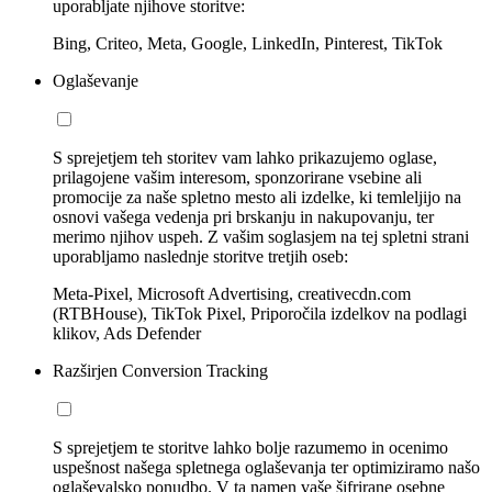
uporabljate njihove storitve:
Bing, Criteo, Meta, Google, LinkedIn, Pinterest, TikTok
Oglaševanje
S sprejetjem teh storitev vam lahko prikazujemo oglase,
prilagojene vašim interesom, sponzorirane vsebine ali
promocije za naše spletno mesto ali izdelke, ki temleljijo na
osnovi vašega vedenja pri brskanju in nakupovanju, ter
merimo njihov uspeh. Z vašim soglasjem na tej spletni strani
uporabljamo naslednje storitve tretjih oseb:
Meta-Pixel, Microsoft Advertising, creativecdn.com
(RTBHouse), TikTok Pixel, Priporočila izdelkov na podlagi
klikov, Ads Defender
Razširjen Conversion Tracking
S sprejetjem te storitve lahko bolje razumemo in ocenimo
uspešnost našega spletnega oglaševanja ter optimiziramo našo
oglaševalsko ponudbo. V ta namen vaše šifrirane osebne