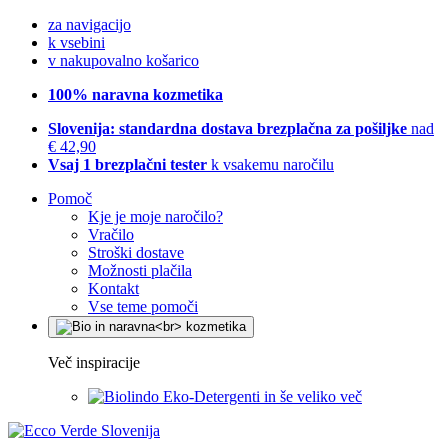
za navigacijo
k vsebini
v nakupovalno košarico
100% naravna kozmetika
Slovenija: standardna dostava brezplačna za pošiljke
nad
€ 42,90
Vsaj 1 brezplačni tester
k vsakemu naročilu
Pomoč
Kje je moje naročilo?
Vračilo
Stroški dostave
Možnosti plačila
Kontakt
Vse teme pomoči
Več inspiracije
Eko-Detergenti in še veliko več