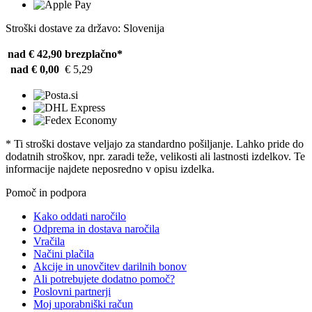
Stroški dostave za državo: Slovenija
nad € 42,90
brezplačno*
nad € 0,00
€ 5,29
* Ti stroški dostave veljajo za standardno pošiljanje. Lahko pride do
dodatnih stroškov, npr. zaradi teže, velikosti ali lastnosti izdelkov. Te
informacije najdete neposredno v opisu izdelka.
Pomoč in podpora
Kako oddati naročilo
Odprema in dostava naročila
Vračila
Načini plačila
Akcije in unovčitev darilnih bonov
Ali potrebujete dodatno pomoč?
Poslovni partnerji
Moj uporabniški račun