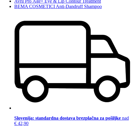
Avril Pro Âge+ Eye & Lip Contour Treatment
BEMA COSMETICI Anti-Dandruff Shampoo
Slovenija: standardna dostava brezplačna za pošiljke
nad
€ 42,90