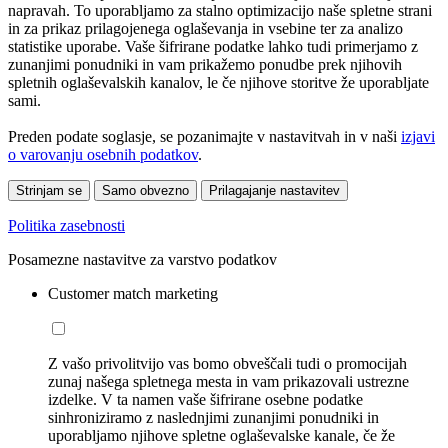
napravah. To uporabljamo za stalno optimizacijo naše spletne strani
in za prikaz prilagojenega oglaševanja in vsebine ter za analizo
statistike uporabe. Vaše šifrirane podatke lahko tudi primerjamo z
zunanjimi ponudniki in vam prikažemo ponudbe prek njihovih
spletnih oglaševalskih kanalov, le če njihove storitve že uporabljate
sami.
Preden podate soglasje, se pozanimajte v nastavitvah in v naši
izjavi
o varovanju osebnih podatkov
.
Strinjam se
Samo obvezno
Prilagajanje nastavitev
Politika zasebnosti
Posamezne nastavitve za varstvo podatkov
Customer match marketing
Z vašo privolitvijo vas bomo obveščali tudi o promocijah
zunaj našega spletnega mesta in vam prikazovali ustrezne
izdelke. V ta namen vaše šifrirane osebne podatke
sinhroniziramo z naslednjimi zunanjimi ponudniki in
uporabljamo njihove spletne oglaševalske kanale, če že