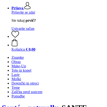
Prijava
Prijavite se zdaj
Ste tukaj
prvič?
Ustvarite račun
Košarica
€ 0,00
Znamke
Obraz
Make-Up
Telo in kopel
Lasje
Moški
Dojenčki in otroci
Teme
Zaščita pred soncem
Ponudbe