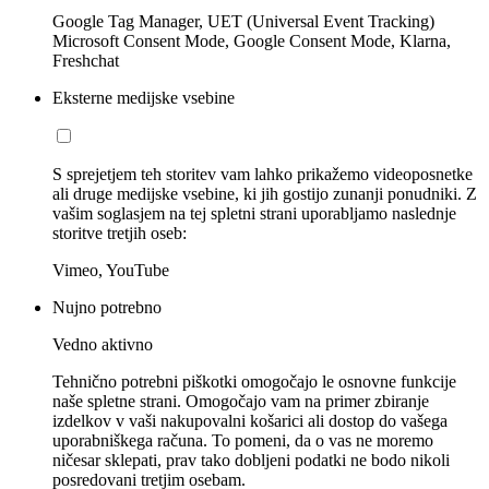
Google Tag Manager, UET (Universal Event Tracking)
Microsoft Consent Mode, Google Consent Mode, Klarna,
Freshchat
Eksterne medijske vsebine
S sprejetjem teh storitev vam lahko prikažemo videoposnetke
ali druge medijske vsebine, ki jih gostijo zunanji ponudniki. Z
vašim soglasjem na tej spletni strani uporabljamo naslednje
storitve tretjih oseb:
Vimeo, YouTube
Nujno potrebno
Vedno aktivno
Tehnično potrebni piškotki omogočajo le osnovne funkcije
naše spletne strani. Omogočajo vam na primer zbiranje
izdelkov v vaši nakupovalni košarici ali dostop do vašega
uporabniškega računa. To pomeni, da o vas ne moremo
ničesar sklepati, prav tako dobljeni podatki ne bodo nikoli
posredovani tretjim osebam.