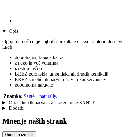
Opis
Ognjeno rdeča daje najboljše rezultate na svetlo blond do rjavih
laseh.
dolgotrajna, bogata barva
z nego in več volumna
izredno nežno
BREZ peroksida, amonijaka ali drugih kemikalij
BREZ sintetičnih barvil, dišav in konzervansov
popolnoma naravno
Znamka:
Santé – naturally.
O rastlinskih barvah za lase znamke SANTE
Dodatki
Mnenje naših strank
Oceni ta izdelek