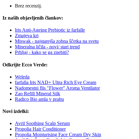
Brez recenzij.
Iz naših objavljenih člankov:
Iris Anti-Ageing Prebiotic iz farfalle
Zmajeva kri
Miswak - najstarejša zobna ščetka na svetu
Mineralna ličila - novi/ stari trend
Prhljaj - kako se ga znebiti?
Odkrijte Ecco Verde:
Weleda
farfalla Iris NAD+ Ultra Rich Eye Cream
Nadomestni flis "Flower" Aroma Ventilator
Zao Refill Mineral Silk
Radico Bio amla v prahu
Novi izdelki:
Avril Soothing Scalp Serum
Propolia Hair Conditioner
Propolia Moisturising Face Cream Dry Skin