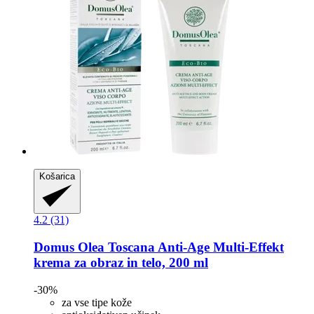
Košarica
4.2 (31)
Domus Olea Toscana
Anti-​Age Multi-​Effekt
krema za obraz in telo, 200 ml
-30%
za vse tipe kože