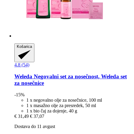
Košarica
4.8 (54)
Weleda
Negovalni set za nosečnost, Weleda set
za nosečnice
-15%
1 x negovalno olje za nosečnice, 100 ml
1 x masažno olje za presredek, 50 ml
1 x bio čaj za dojenje, 40 g
€ 31,49
€ 37,07
Dostava do 11 avgust