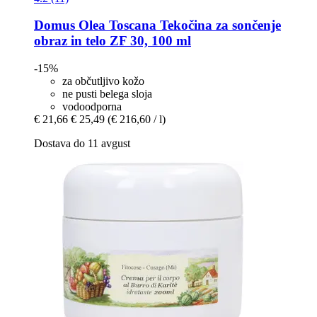
Domus Olea Toscana
Tekočina za sončenje
obraz in telo ZF 30, 100 ml
-15%
za občutljivo kožo
ne pusti belega sloja
vodoodporna
€ 21,66
€ 25,49
(€ 216,60 / l)
Dostava do 11 avgust