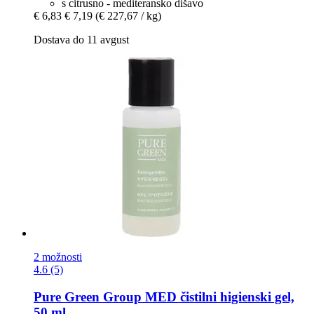
s citrusno - mediteransko dišavo
€ 6,83
€ 7,19
(€ 227,67 / kg)
Dostava do 11 avgust
2 možnosti
4.6 (5)
Pure Green Group
MED čistilni higienski gel,
50 ml