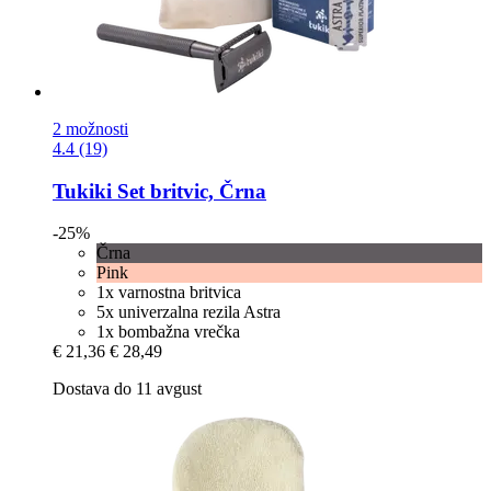
2 možnosti
4.4 (19)
Tukiki
Set britvic, Črna
-25%
Črna
Pink
1x varnostna britvica
5x univerzalna rezila Astra
1x bombažna vrečka
€ 21,36
€ 28,49
Dostava do 11 avgust