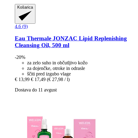
Košarica
4.6 (9)
Eau Thermale JONZAC
Lipid Replenishing
Cleansing Oil, 500 ml
-20%
za zelo suho in občutljivo kožo
za dojenčke, otroke in odrasle
ščiti pred izgubo vlage
€ 13,99
€ 17,49
(€ 27,98 / l)
Dostava do 11 avgust