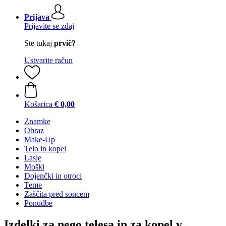
Prijava
Prijavite se zdaj
Ste tukaj
prvič?
Ustvarite račun
Košarica
€ 0,00
Znamke
Obraz
Make-Up
Telo in kopel
Lasje
Moški
Dojenčki in otroci
Teme
Zaščita pred soncem
Ponudbe
Izdelki za nego telesa in za kopel v