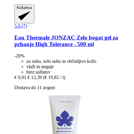
Košarica
5.0 (7)
Eau Thermale JONZAC
Zelo bogat gel za
prhanje High Tolerance , 500 ml
-20%
za suho, zelo suho in občutljivo kožo
vlaži in neguje
brez sulfatov
€ 9,91
€ 12,39
(€ 19,82 / l)
Dostava do 11 avgust