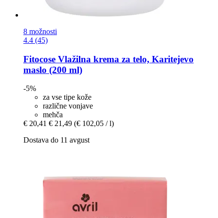
8 možnosti
4.4 (45)
Fitocose
Vlažilna krema za telo, Karitejevo
maslo (200 ml)
-5%
za vse tipe kože
različne vonjave
mehča
€ 20,41
€ 21,49
(€ 102,05 / l)
Dostava do 11 avgust