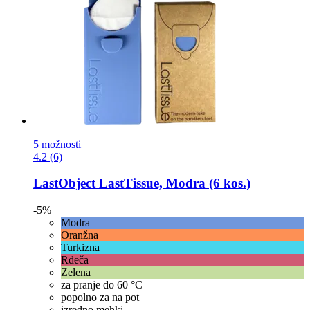
5 možnosti
4.2 (6)
LastObject
LastTissue, Modra (6 kos.)
-5%
Modra
Oranžna
Turkizna
Rdeča
Zelena
za pranje do 60 °C
popolno za na pot
izredno mehki