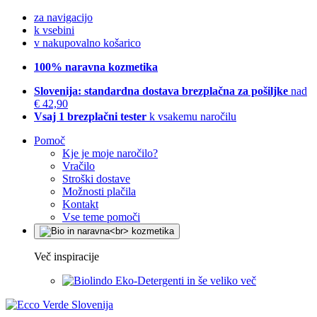
za navigacijo
k vsebini
v nakupovalno košarico
100% naravna kozmetika
Slovenija: standardna dostava brezplačna za pošiljke
nad
€ 42,90
Vsaj 1 brezplačni tester
k vsakemu naročilu
Pomoč
Kje je moje naročilo?
Vračilo
Stroški dostave
Možnosti plačila
Kontakt
Vse teme pomoči
Več inspiracije
Eko-Detergenti in še veliko več