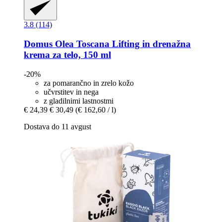
3.8 (114)
Domus Olea Toscana
Lifting in drenažna
krema za telo, 150 ml
-20%
za pomarančno in zrelo kožo
učvrstitev in nega
z gladilnimi lastnostmi
€ 24,39
€ 30,49
(€ 162,60 / l)
Dostava do 11 avgust