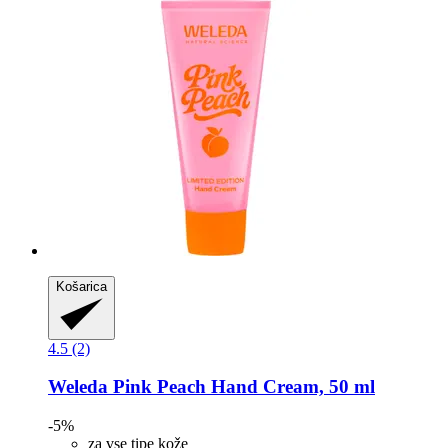
Košarica
4.5 (2)
Weleda
Pink Peach Hand Cream, 50 ml
-5%
za vse tipe kože