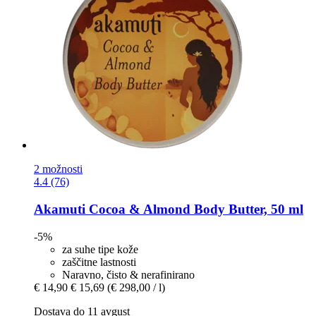
2 možnosti
4.4 (76)
Akamuti
Cocoa & Almond Body Butter, 50 ml
-5%
za suhe tipe kože
zaščitne lastnosti
Naravno, čisto & nerafinirano
€ 14,90
€ 15,69
(€ 298,00 / l)
Dostava do 11 avgust