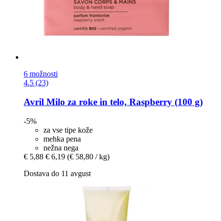
6 možnosti
4.5 (23)
Avril
Milo za roke in telo, Raspberry (100 g)
-5%
za vse tipe kože
mehka pena
nežna nega
€ 5,88
€ 6,19
(€ 58,80 / kg)
Dostava do 11 avgust