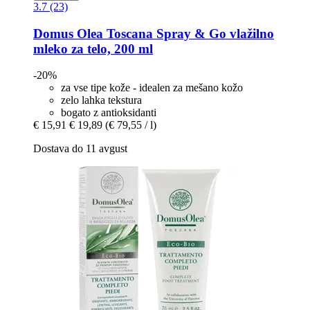
3.7 (23)
Domus Olea Toscana
Spray & Go vlažilno
mleko za telo, 200 ml
-20%
za vse tipe kože - idealen za mešano kožo
zelo lahka tekstura
bogato z antioksidanti
€ 15,91
€ 19,89
(€ 79,55 / l)
Dostava do 11 avgust