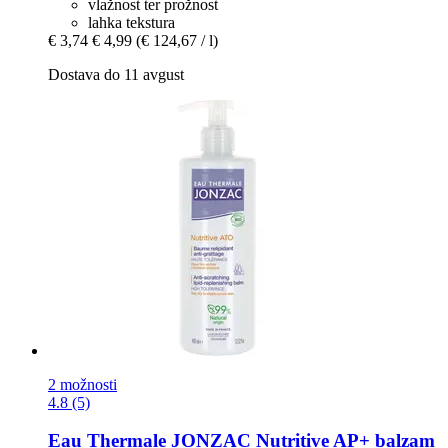
vlažnost ter prožnost
lahka tekstura
€ 3,74
€ 4,99
(€ 124,67 / l)
Dostava do 11 avgust
2 možnosti
4.8 (5)
Eau Thermale JONZAC
Nutritive AP+ balzam