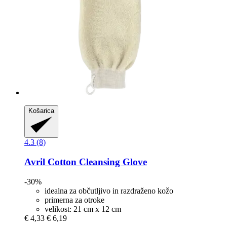
Košarica
4.3 (8)
Avril
Cotton Cleansing Glove
-30%
idealna za občutljivo in razdraženo kožo
primerna za otroke
velikost: 21 cm x 12 cm
€ 4,33
€ 6,19