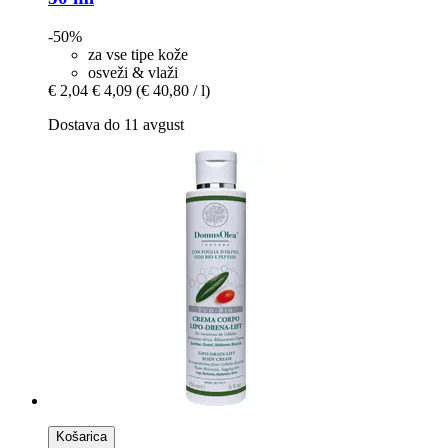
-50%
za vse tipe kože
osveži & vlaži
€ 2,04
€ 4,09
(€ 40,80 / l)
Dostava do 11 avgust
Košarica