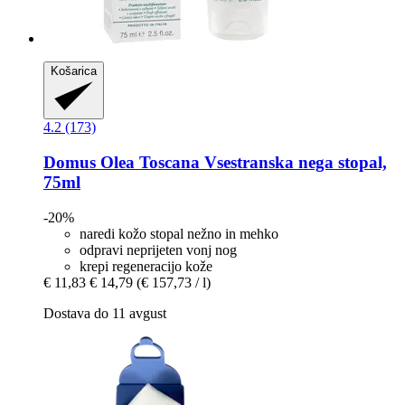
Košarica
4.2 (173)
Domus Olea Toscana
Vsestranska nega stopal,
75ml
-20%
naredi kožo stopal nežno in mehko
odpravi neprijeten vonj nog
krepi regeneracijo kože
€ 11,83
€ 14,79
(€ 157,73 / l)
Dostava do 11 avgust