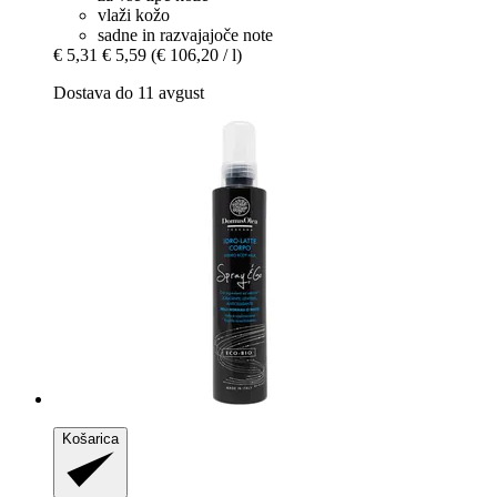
vlaži kožo
sadne in razvajajoče note
€ 5,31
€ 5,59
(€ 106,20 / l)
Dostava do 11 avgust
Košarica