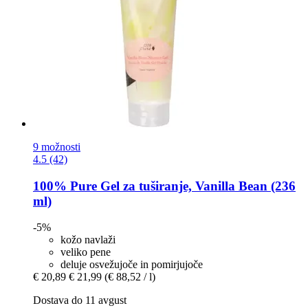
9 možnosti
4.5 (42)
100% Pure
Gel za tuširanje, Vanilla Bean (236
ml)
-5%
kožo navlaži
veliko pene
deluje osvežujoče in pomirjujoče
€ 20,89
€ 21,99
(€ 88,52 / l)
Dostava do 11 avgust