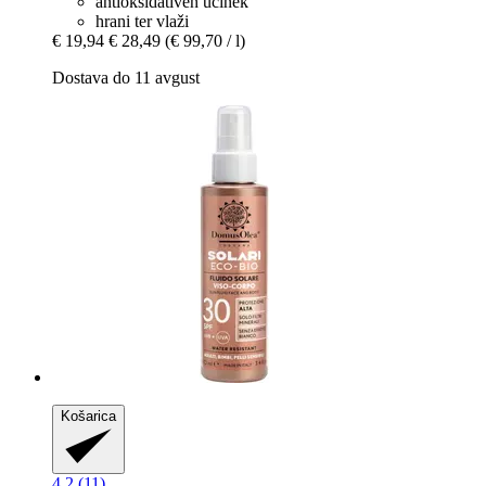
antioksidativen učinek
hrani ter vlaži
€ 19,94
€ 28,49
(€ 99,70 / l)
Dostava do 11 avgust
Košarica
4.2 (11)