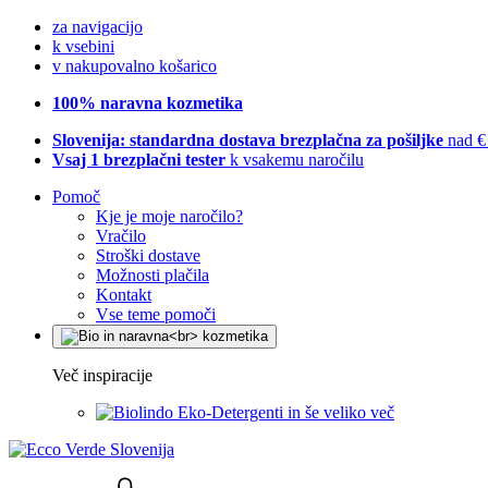
za navigacijo
k vsebini
v nakupovalno košarico
100% naravna kozmetika
Slovenija: standardna dostava brezplačna za pošiljke
nad €
Vsaj 1 brezplačni tester
k vsakemu naročilu
Pomoč
Kje je moje naročilo?
Vračilo
Stroški dostave
Možnosti plačila
Kontakt
Vse teme pomoči
Več inspiracije
Eko-Detergenti in še veliko več