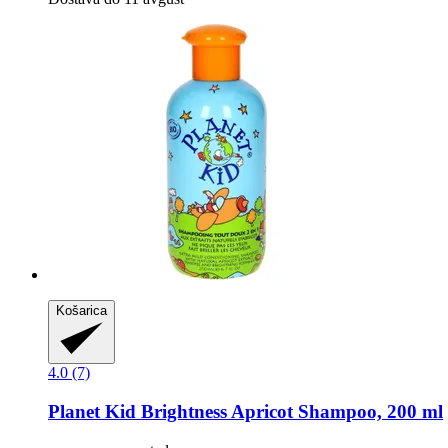
Košarica
4.0 (7)
Planet Kid
Brightness Apricot Shampoo, 200 ml