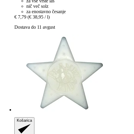
za vse vrste las
nič več solz
za enostavno česanje
€ 7,79
(€ 38,95 / l)
Dostava do 11 avgust
Košarica