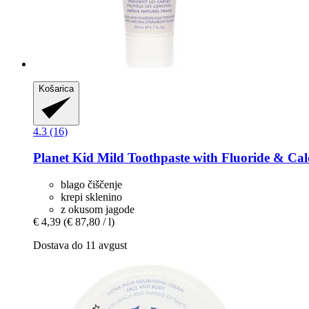
Košarica
4.3 (16)
Planet Kid
Mild Toothpaste with Fluoride & Cal
blago čiščenje
krepi sklenino
z okusom jagode
€ 4,39
(€ 87,80 / l)
Dostava do 11 avgust