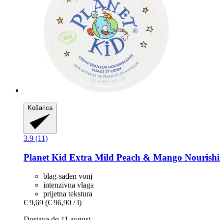
Košarica
3.9 (11)
Planet Kid
Extra Mild Peach & Mango Nourishi
blag-saden vonj
intenzivna vlaga
prijetna tekstura
€ 9,69
(€ 96,90 / l)
Dostava do 11 avgust