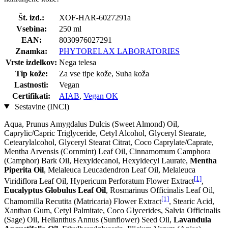
Št. izd.:
XOF-HAR-6027291a
Vsebina:
250 ml
EAN:
8030976027291
Znamka:
PHYTORELAX LABORATORIES
Vrste izdelkov:
Nega telesa
Tip kože:
Za vse tipe kože, Suha koža
Lastnosti:
Vegan
Certifikati:
AIAB
,
Vegan OK
Sestavine (INCI)
Aqua, Prunus Amygdalus Dulcis (Sweet Almond) Oil,
Caprylic/Capric Triglyceride, Cetyl Alcohol, Glyceryl Stearate,
Cetearylalcohol, Glyceryl Stearat Citrat, Coco Caprylate/Caprate,
Mentha Arvensis (Cornmint) Leaf Oil, Cinnamomum Camphora
(Camphor) Bark Oil, Hexyldecanol, Hexyldecyl Laurate,
Mentha
Piperita Oil
, Melaleuca Leucadendron Leaf Oil, Melaleuca
[1]
Viridiflora Leaf Oil, Hypericum Perforatum Flower Extract
,
Eucalyptus Globulus Leaf Oil
, Rosmarinus Officinalis Leaf Oil,
[1]
Chamomilla Recutita (Matricaria) Flower Extract
, Stearic Acid,
Xanthan Gum, Cetyl Palmitate, Coco Glycerides, Salvia Officinalis
(Sage) Oil, Helianthus Annus (Sunflower) Seed Oil,
Lavandula