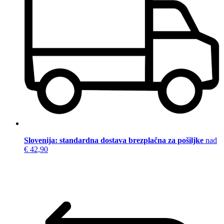
Slovenija: standardna dostava brezplačna za pošiljke
nad
€ 42,90