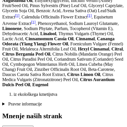
Angustifolia Oil
, Ethylhexylglycerin, Illicium Verum (Anise)
Fruit/Seed Oil, Pinus Sylvestris (Pine) Leaf Oil, Glyceryl Caprylate,
Glycerin Soja Oil, Benzoic Acid, Avena Sativa (Oat) Leaf/Stalk
[1]
[1]
Extract
, Calendula Officinalis Flower Extract
, Equisetum
[1]
Arvense Extract
, Phenoxyethanol, Sodium Lauroyl Glutamate,
Limonene
, Sodium Phytate, Parfum, Tocopherol (Vitamin E),
Dehydroacetic Acid,
Linalool
, Thymus Vulgaris (Thyme) Oil,
Lactic Acid,
Cinnamomum Cassia Oil
,
Cinnamal
,
Cananga
Odorata (Ylang Ylang) Flower Oil
, Foeniculum Vulgare (Fennel)
Fruit Oil, Melaleuca Alternifolia Leaf Oil,
Hexyl Cinnamal
,
Citral
,
Citrus Bergamia Peel Oil
, Citrus Nobilis (Mandarin Orange) Peel
Oil, Citrus Paradisi Peel Oil, Coriandrum Sativum (Coriander) Seed
Oil, Cymbopogon Winterianus Herb Oil, Litsea Cubeba (May
Chang) Fruit Oil, Zinziber Officinalis Root Oil, Beta-Carotene,
Daucus Carota Sativa Root Extract,
Citrus Limon Oil
, Citrus
Medica Vulgaris (Zitronatzitrone) Peel Oil,
Citrus Aurantium
Dulcis Peel Oil
,
Eugenol
iz ekološkega kmetijstva
Pravne informacije
Mnenje naših strank