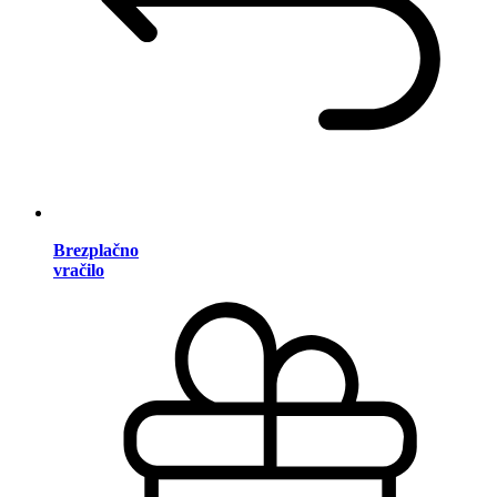
Brezplačno
vračilo