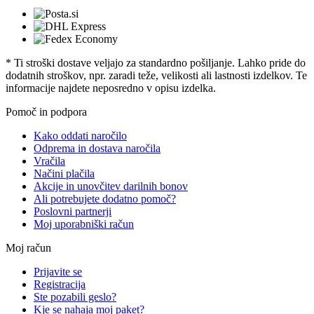
* Ti stroški dostave veljajo za standardno pošiljanje. Lahko pride do
dodatnih stroškov, npr. zaradi teže, velikosti ali lastnosti izdelkov. Te
informacije najdete neposredno v opisu izdelka.
Pomoč in podpora
Kako oddati naročilo
Odprema in dostava naročila
Vračila
Načini plačila
Akcije in unovčitev darilnih bonov
Ali potrebujete dodatno pomoč?
Poslovni partnerji
Moj uporabniški račun
Moj račun
Prijavite se
Registracija
Ste pozabili geslo?
Kje se nahaja moj paket?