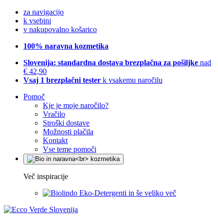
za navigacijo
k vsebini
v nakupovalno košarico
100% naravna kozmetika
Slovenija: standardna dostava brezplačna za pošiljke
nad
€ 42,90
Vsaj 1 brezplačni tester
k vsakemu naročilu
Pomoč
Kje je moje naročilo?
Vračilo
Stroški dostave
Možnosti plačila
Kontakt
Vse teme pomoči
Več inspiracije
Eko-Detergenti in še veliko več