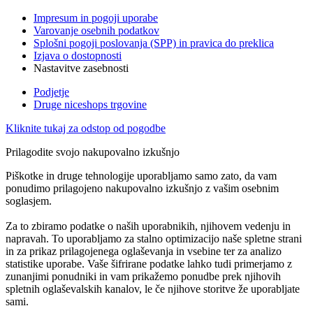
Impresum in pogoji uporabe
Varovanje osebnih podatkov
Splošni pogoji poslovanja (SPP) in pravica do preklica
Izjava o dostopnosti
Nastavitve zasebnosti
Podjetje
Druge niceshops trgovine
Kliknite tukaj za odstop od pogodbe
Prilagodite svojo nakupovalno izkušnjo
Piškotke in druge tehnologije uporabljamo samo zato, da vam
ponudimo prilagojeno nakupovalno izkušnjo z vašim osebnim
soglasjem.
Za to zbiramo podatke o naših uporabnikih, njihovem vedenju in
napravah. To uporabljamo za stalno optimizacijo naše spletne strani
in za prikaz prilagojenega oglaševanja in vsebine ter za analizo
statistike uporabe. Vaše šifrirane podatke lahko tudi primerjamo z
zunanjimi ponudniki in vam prikažemo ponudbe prek njihovih
spletnih oglaševalskih kanalov, le če njihove storitve že uporabljate
sami.