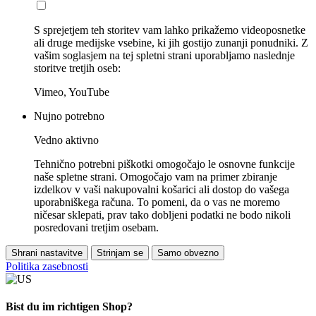
S sprejetjem teh storitev vam lahko prikažemo videoposnetke
ali druge medijske vsebine, ki jih gostijo zunanji ponudniki. Z
vašim soglasjem na tej spletni strani uporabljamo naslednje
storitve tretjih oseb:
Vimeo, YouTube
Nujno potrebno
Vedno aktivno
Tehnično potrebni piškotki omogočajo le osnovne funkcije
naše spletne strani. Omogočajo vam na primer zbiranje
izdelkov v vaši nakupovalni košarici ali dostop do vašega
uporabniškega računa. To pomeni, da o vas ne moremo
ničesar sklepati, prav tako dobljeni podatki ne bodo nikoli
posredovani tretjim osebam.
Shrani nastavitve
Strinjam se
Samo obvezno
Politika zasebnosti
Bist du im richtigen Shop?