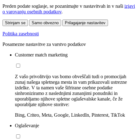
Preden podate soglasje, se pozanimajte v nastavitvah in v naši
izjavi
o varovanju osebnih podatkov
.
Strinjam se
Samo obvezno
Prilagajanje nastavitev
Politika zasebnosti
Posamezne nastavitve za varstvo podatkov
Customer match marketing
Z vašo privolitvijo vas bomo obveščali tudi o promocijah
zunaj našega spletnega mesta in vam prikazovali ustrezne
izdelke. V ta namen vaše šifrirane osebne podatke
sinhroniziramo z naslednjimi zunanjimi ponudniki in
uporabljamo njihove spletne oglaševalske kanale, če že
uporabljate njihove storitve:
Bing, Criteo, Meta, Google, LinkedIn, Pinterest, TikTok
Oglaševanje