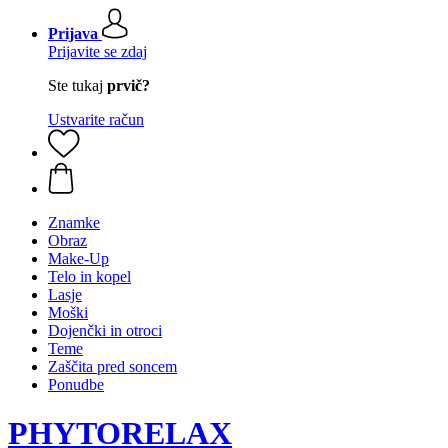
Prijava
Prijavite se zdaj
Ste tukaj
prvič?
Ustvarite račun
Znamke
Obraz
Make-Up
Telo in kopel
Lasje
Moški
Dojenčki in otroci
Teme
Zaščita pred soncem
Ponudbe
PHYTORELAX