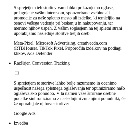
S sprejetjem teh storitev vam lahko prikazujemo oglase,
prilagojene vašim interesom, sponzorirane vsebine ali
promocije za naše spletno mesto ali izdelke, ki temleljijo na
osnovi vašega vedenja pri brskanju in nakupovanju, ter
merimo njihov uspeh. Z vašim soglasjem na tej spletni strani
uporabljamo naslednje storitve tretjih oseb:
Meta-Pixel, Microsoft Advertising, creativecdn.com
(RTBHouse), TikTok Pixel, Priporočila izdelkov na podlagi
klikov, Ads Defender
Razširjen Conversion Tracking
S sprejetjem te storitve lahko bolje razumemo in ocenimo
uspešnost našega spletnega oglaševanja ter optimiziramo našo
oglaševalsko ponudbo. V ta namen vaše šifrirane osebne
podatke sinhroniziramo z naslednjimi zunanjimi ponudniki, če
že uporabljate njihove storitve:
Google Ads
Izvedba