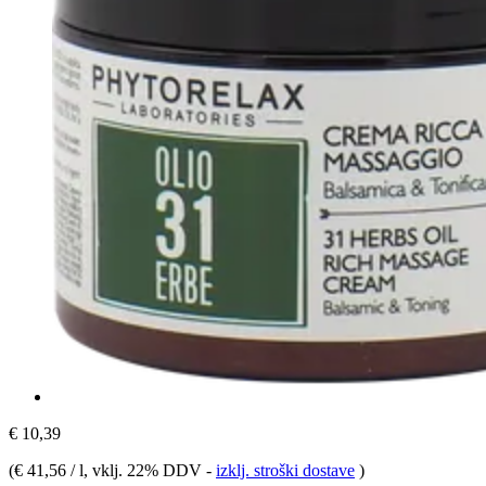
€ 10,39
(
€ 41,56 / l
, vklj. 22% DDV
-
izklj. stroški dostave
)