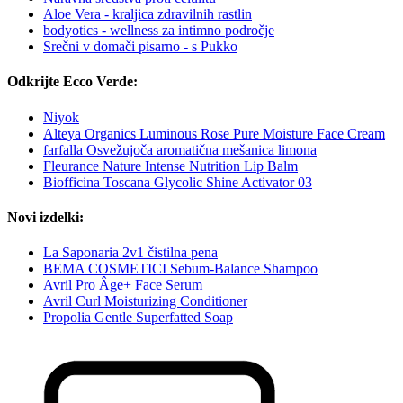
Aloe Vera - kraljica zdravilnih rastlin
bodyotics - wellness za intimno področje
Srečni v domači pisarno - s Pukko
Odkrijte Ecco Verde:
Niyok
Alteya Organics Luminous Rose Pure Moisture Face Cream
farfalla Osvežujoča aromatična mešanica limona
Fleurance Nature Intense Nutrition Lip Balm
Biofficina Toscana Glycolic Shine Activator 03
Novi izdelki:
La Saponaria 2v1 čistilna pena
BEMA COSMETICI Sebum-Balance Shampoo
Avril Pro Âge+ Face Serum
Avril Curl Moisturizing Conditioner
Propolia Gentle Superfatted Soap