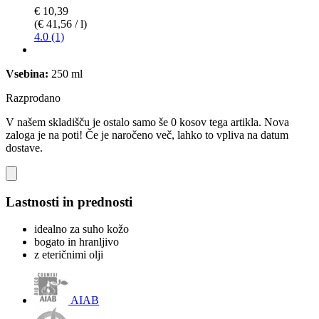
€ 10,39
(€ 41,56 / l)
4.0 (1)
Vsebina:
250 ml
Razprodano
V našem skladišču je ostalo samo še 0 kosov tega artikla. Nova
zaloga je na poti! Če je naročeno več, lahko to vpliva na datum
dostave.
Lastnosti in prednosti
idealno za suho kožo
bogato in hranljivo
z eteričnimi olji
AIAB