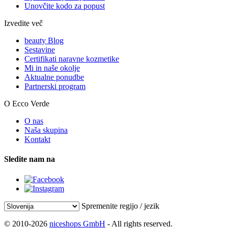
Unovčite kodo za popust
Izvedite več
beauty Blog
Sestavine
Certifikati naravne kozmetike
Mi in naše okolje
Aktualne ponudbe
Partnerski program
O Ecco Verde
O nas
Naša skupina
Kontakt
Sledite nam na
Spremenite regijo / jezik
© 2010-2026
niceshops GmbH
- All rights reserved.