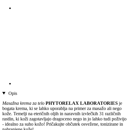
Opis
Masažna krema za telo
PHYTORELAX LABORATORIES
je
bogata krema, ki se lahko uporablja na primer za masažo ali nego
kože. Temelji na eteričnih oljih in naravnih izvlečkih 31 različnih
rastlin, ki koži zagotavljajo dragoceno nego in jo lahko tudi poživijo
- idealno za suho kožo! Pričakujte občutek osvežene, tonizirane in
nahranjene kože!