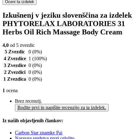
Oceni ta izdelek
Izkušnenj v jeziku slovenščina za izdelek
PHYTORELAX LABORATORIES 31
Herbs Oil Rich Massage Body Cream
4,0
od 5 zvezdic
5 Zvezdic
0
(0%)
4 Zvezdice
1
(100%)
3 Zvezdice
0
(0%)
2 Zvezdici
0
(0%)
1 Zvezdica
0
(0%)
1
ocena
Brez recenzij.
Bodite prvi in napišite recenzijo za ta izdelek.
Iz naših objavljenih člankov:
Carbon Star znamke Pai
Naravna sredstva proti celulitu