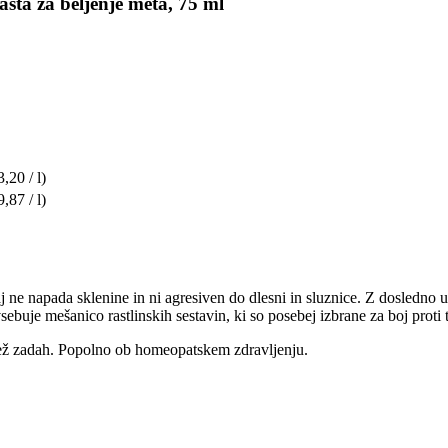
sta za beljenje meta, 75 ml
3,20 / l)
9,87 / l)
saj ne napada sklenine in ni agresiven do dlesni in sluznice. Z dosledno
vsebuje mešanico rastlinskih sestavin, ki so posebej izbrane za boj prot
vež zadah. Popolno ob homeopatskem zdravljenju.