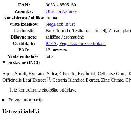
EAN:
8033148505160
Znamka:
Officina Naturae
Konzistenca / oblika:
krema
Vrste izdelkov:
Nega zob in ust
Lastnosti:
Brez fluorida, Testirano na nikelj, Z manj pla
Dišavne note:
zeliščne / aromatične
Certifikati:
ICEA
,
Vegansko brez certifikata
PAO:
12 mesecev
Vrsta embalaže:
tuba
Sestavine (INCI)
Aqua, Sorbit, Hydrated Silica, Glycerin, Erythritol, Cellulose Gum,
[1]
Officinalis Leaf Extract
, Cetraria Islandica Extract, Zinc Citrate, 
iz kontrolirane ekološke pridelave
Pravne informacije
Ustrezni izdelki