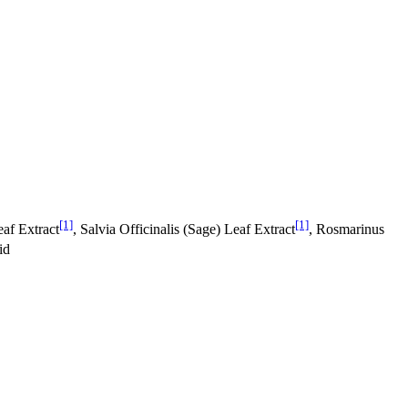
[1]
[1]
af Extract
, Salvia Officinalis (Sage) Leaf Extract
, Rosmarinus
id