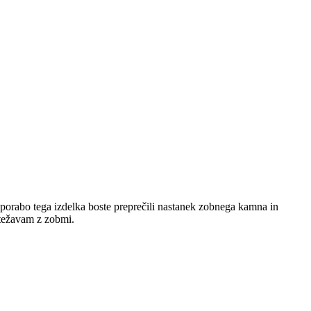
 uporabo tega izdelka boste preprečili nastanek zobnega kamna in
i težavam z zobmi.