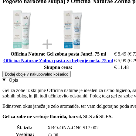
Pogosto naročeno skupaj z Officina Naturae Zobna pa
Officina Naturae Gel zobna pasta Janež, 75 ml
€ 5,49
(€ 7
Officina Naturae Zobna pasta za beljenje meta, 75 ml
€ 5,99
(€ 7
Skupna cena:
€ 11,48
Dodaj oboje v nakupovalno košarico
Opis
Gel za zobe iz skupine Officina naturae je idealen za ustno higieno, 
zobnih oblog in jih tudi učinkovito odstraniti. Poleg tega gel za zobe 
Edinstven okus janeža je zelo aromatiče, ter vam dolgotrajno poda s
Gel za zobe ne vsebuje fluorida, barvil, SLS ali SLES.
Št. izd.:
XBO-ONA-ONCS17.002
Vsebina:
75 ml