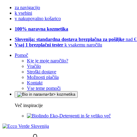
za navigacijo
k vsebini
v nakupovalno košarico
100% naravna kozmetika
Slovenija: standardna dostava brezplačna za pošiljke
nad €
Vsaj 1 brezplačni tester
k vsakemu naročilu
Pomoč
Kje je moje naročilo?
Vračilo
Stroški dostave
Možnosti plačila
Kontakt
Vse teme pomoči
Več inspiracije
Eko-Detergenti in še veliko več