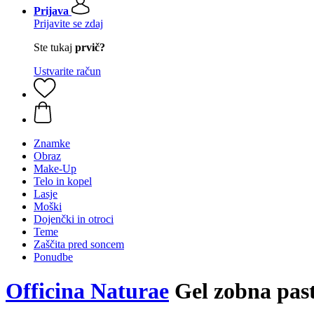
Prijava
Prijavite se zdaj
Ste tukaj
prvič?
Ustvarite račun
Znamke
Obraz
Make-Up
Telo in kopel
Lasje
Moški
Dojenčki in otroci
Teme
Zaščita pred soncem
Ponudbe
Officina Naturae
Gel zobna past