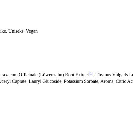
stike, Uniseks, Vegan
[1]
 Taraxacum Officinale (Löwenzahn) Root Extract
, Thymus Vulgaris Le
Glyceryl Caprate, Lauryl Glucoside, Potassium Sorbate, Aroma, Citric Ac