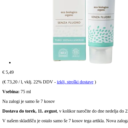
€ 5,49
(
€ 73,20 / l
, vklj. 22% DDV
-
izklj. stroški dostave
)
Vsebina:
75 ml
Na zalogi je samo še 7 kosov
Dostava do torek, 11. avgust
, v kolikor naročite do dne
nedelja do 
V našem skladišču je ostalo samo še 7 kosov tega artikla. Nova zaloga