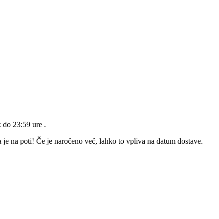
k do 23:59 ure
.
 je na poti! Če je naročeno več, lahko to vpliva na datum dostave.