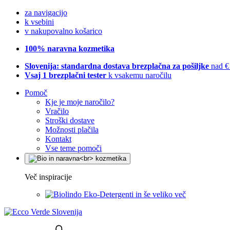
za navigacijo
k vsebini
v nakupovalno košarico
100% naravna kozmetika
Slovenija: standardna dostava brezplačna za pošiljke
nad €
Vsaj 1 brezplačni tester
k vsakemu naročilu
Pomoč
Kje je moje naročilo?
Vračilo
Stroški dostave
Možnosti plačila
Kontakt
Vse teme pomoči
Več inspiracije
Eko-Detergenti in še veliko več