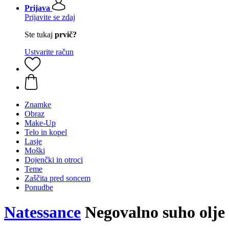
Prijava
Prijavite se zdaj
Ste tukaj
prvič?
Ustvarite račun
Znamke
Obraz
Make-Up
Telo in kopel
Lasje
Moški
Dojenčki in otroci
Teme
Zaščita pred soncem
Ponudbe
Natessance
Negovalno suho olje 