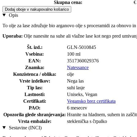
Skupna cena:
€
Dodaj oboje v nakupovalno košarico
Opis
To olje za lase združuje bio arganovo olje s proceramidi za obnovo in
Uporaba:
Olje nanesite na suhe ali vlažne lase kot nego pred umivan
Št. izd.:
GLN-5010845
Vsebina:
100 ml
EAN:
3517360029376
Znamka:
Natessance
Konzistenca / oblika:
olje
Vrste izdelkov:
Nega las
Tip las:
suhi lasje
Lastnosti:
Uniseks, Vegan
Certifikati:
Vegansko brez certifikata
PAO:
6 mesecev
Opozorila glede shranjevanja:
Hranite na hladnem, suhem in zaščit
Vrsta embalaže:
steklenička s črpalko
Sestavine (INCI)