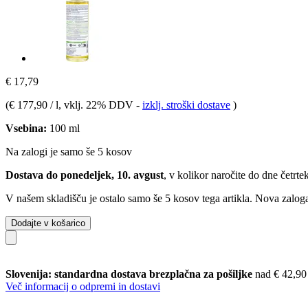
€ 17,79
(
€ 177,90 / l
, vklj. 22% DDV
-
izklj. stroški dostave
)
Vsebina:
100 ml
Na zalogi je samo še 5 kosov
Dostava do ponedeljek, 10. avgust
, v kolikor naročite do dne
četrte
V našem skladišču je ostalo samo še 5 kosov tega artikla. Nova zaloga
Dodajte v košarico
Slovenija: standardna dostava brezplačna za pošiljke
nad € 42,90
Več informacij o odpremi in dostavi