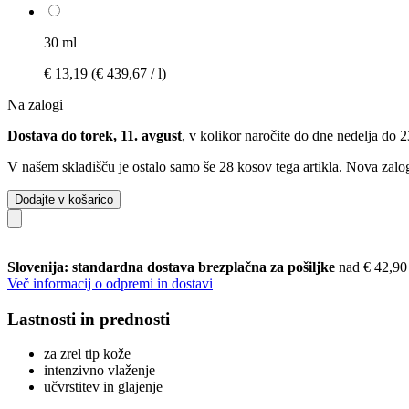
30 ml
€ 13,19
(€ 439,67 / l)
Na zalogi
Dostava do torek, 11. avgust
, v kolikor naročite do dne
nedelja do 
V našem skladišču je ostalo samo še 28 kosov tega artikla. Nova zalog
Dodajte v košarico
Slovenija: standardna dostava brezplačna za pošiljke
nad € 42,90
Več informacij o odpremi in dostavi
Lastnosti in prednosti
za zrel tip kože
intenzivno vlaženje
učvrstitev in glajenje