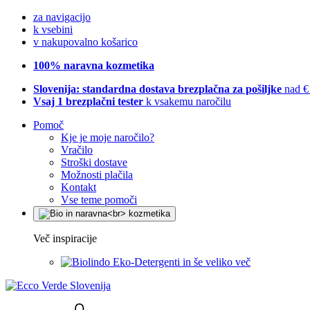
za navigacijo
k vsebini
v nakupovalno košarico
100% naravna kozmetika
Slovenija: standardna dostava brezplačna za pošiljke
nad €
Vsaj 1 brezplačni tester
k vsakemu naročilu
Pomoč
Kje je moje naročilo?
Vračilo
Stroški dostave
Možnosti plačila
Kontakt
Vse teme pomoči
Več inspiracije
Eko-Detergenti in še veliko več