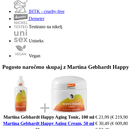
IHTK - cruelty-free
Demeter
Testirano na nikelj
Uniseks
Vegan
Pogosto naročeno skupaj z Martina Gebhardt Happy
Martina Gebhardt Happy Aging Tonic, 100 ml
€ 21,99
(€ 219,90 /
Martina Gebhardt Happy Aging Cream, 50 ml
€ 30,49
(€ 609,80 /