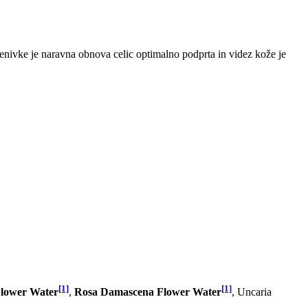
enivke je naravna obnova celic optimalno podprta in videz kože je
[1]
[1]
Flower Water
,
Rosa Damascena Flower Water
, Uncaria