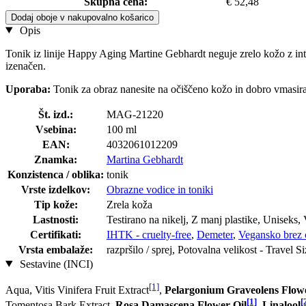
Skupna cena:
€ 52,48
Dodaj oboje v nakupovalno košarico
Opis
Tonik iz linije Happy Aging Martine Gebhardt neguje zrelo kožo z int
izenačen.
Uporaba:
Tonik za obraz nanesite na očiščeno kožo in dobro vmasira
Št. izd.:
MAG-21220
Vsebina:
100 ml
EAN:
4032061012209
Znamka:
Martina Gebhardt
Konzistenca / oblika:
tonik
Vrste izdelkov:
Obrazne vodice in toniki
Tip kože:
Zrela koža
Lastnosti:
Testirano na nikelj, Z manj plastike, Uniseks,
Certifikati:
IHTK - cruelty-free
,
Demeter
,
Vegansko brez c
Vrsta embalaže:
razpršilo / sprej, Potovalna velikost - Travel S
Sestavine (INCI)
[1]
Aqua, Vitis Vinifera Fruit Extract
,
Pelargonium Graveolens Flow
[1]
[
Tomentosa Bark Extract,
Rosa Damascena Flower Oil
,
Linalool