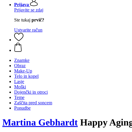
Prijava
Prijavite se zdaj
Ste tukaj
prvič?
Ustvarite račun
Znamke
Obraz
Make-Up
Telo in kopel
Lasje
Moški
Dojenčki in otroci
Teme
Zaščita pred soncem
Ponudbe
Martina Gebhardt
Happy Aging 