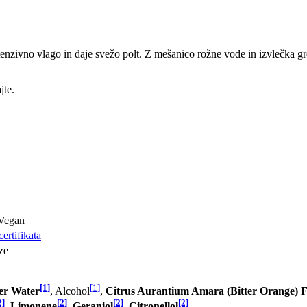
enzivno vlago in daje svežo polt. Z mešanico rožne vode in izvlečka gr
jte.
 Vegan
ertifikata
ize
[1]
[1]
er Water
, Alcohol
,
Citrus Aurantium Amara (Bitter Orange) 
2]
[2]
[2]
[2]
,
Limonene
,
Geraniol
,
Citronellol