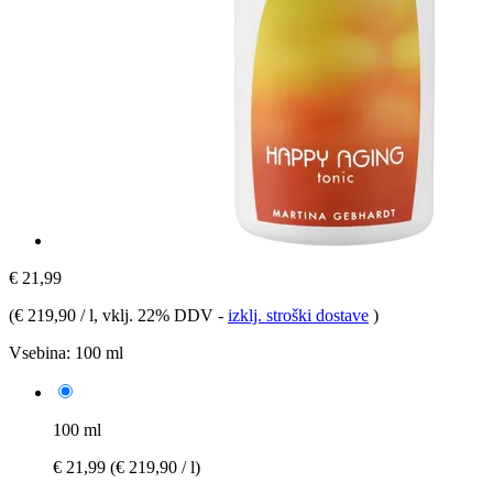
€ 21,99
(
€ 219,90 / l
, vklj. 22% DDV
-
izklj. stroški dostave
)
Vsebina:
100 ml
100 ml
€ 21,99
(€ 219,90 / l)