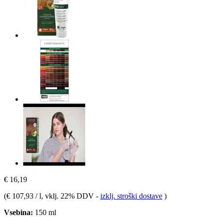
€ 16,19
(
€ 107,93 / l
, vklj. 22% DDV
-
izklj. stroški dostave
)
Vsebina:
150 ml