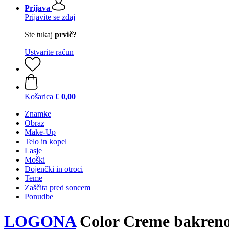
Prijava
Prijavite se zdaj
Ste tukaj
prvič?
Ustvarite račun
Košarica
€ 0,00
Znamke
Obraz
Make-Up
Telo in kopel
Lasje
Moški
Dojenčki in otroci
Teme
Zaščita pred soncem
Ponudbe
LOGONA
Color Creme bakreno