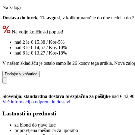
Na zalogi
Dostava do torek, 11. avgust
, v kolikor naročite do dne
nedelja do 
Na voljo količinski popust!
nad 2 le
€ 15,38
/ Kos
-5%
nad 3 le
€ 14,57
/ Kos
-10%
nad 6 le
€ 13,27
/ Kos
-18%
V našem skladišču je ostalo samo še 26 kosov tega artikla. Nova zalog
Dodajte v košarico
Slovenija: standardna dostava brezplačna za pošiljke
nad € 42,90
Več informacij o odpremi in dostavi
Lastnosti in prednosti
za blond do rjave lase
pripravljena mešanica za uporabo