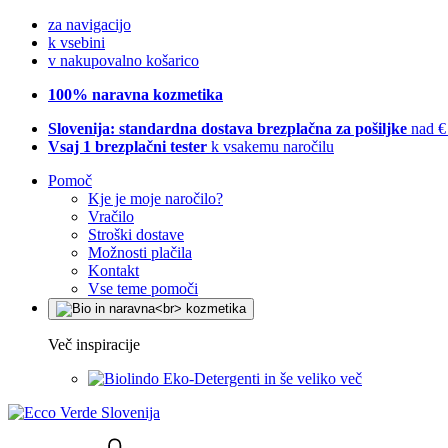
za navigacijo
k vsebini
v nakupovalno košarico
100% naravna kozmetika
Slovenija: standardna dostava brezplačna za pošiljke
nad €
Vsaj 1 brezplačni tester
k vsakemu naročilu
Pomoč
Kje je moje naročilo?
Vračilo
Stroški dostave
Možnosti plačila
Kontakt
Vse teme pomoči
Več inspiracije
Eko-Detergenti in še veliko več