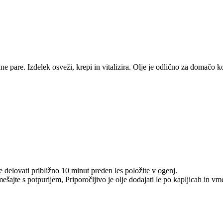
ne pare. Izdelek osveži, krepi in vitalizira. Olje je odlično za domačo 
te delovati približno 10 minut preden les položite v ogenj.
ajte s potpurijem, Priporočljivo je olje dodajati le po kapljicah in vmes