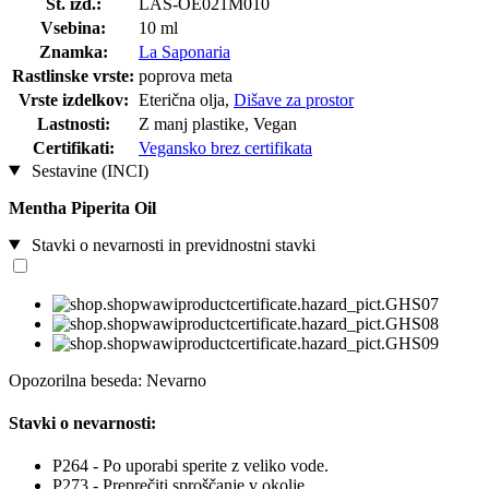
Št. izd.:
LAS-OE021M010
Vsebina:
10 ml
Znamka:
La Saponaria
Rastlinske vrste:
poprova meta
Vrste izdelkov:
Eterična olja,
Dišave za prostor
Lastnosti:
Z manj plastike, Vegan
Certifikati:
Vegansko brez certifikata
Sestavine (INCI)
Mentha Piperita Oil
Stavki o nevarnosti in previdnostni stavki
Opozorilna beseda: Nevarno
Stavki o nevarnosti:
P264 - Po uporabi sperite z veliko vode.
P273 - Preprečiti sproščanje v okolje.