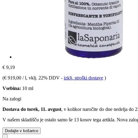
€ 9,19
(
€ 919,00 / l
, vklj. 22% DDV
-
izklj. stroški dostave
)
Vsebina:
10 ml
Na zalogi
Dostava do torek, 11. avgust
, v kolikor naročite do dne
nedelja do 
V našem skladišču je ostalo samo še 13 kosov tega artikla. Nova zalog
Dodajte v košarico