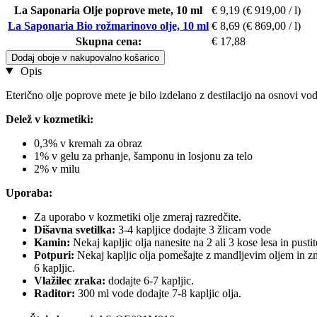
La Saponaria Olje poprove mete, 10 ml
€ 9,19
(€ 919,00 / l)
La Saponaria Bio rožmarinovo olje, 10 ml
€ 8,69
(€ 869,00 / l)
Skupna cena:
€ 17,88
Dodaj oboje v nakupovalno košarico
Opis
Eterično olje poprove mete je bilo izdelano z destilacijo na osnovi vod
Delež v kozmetiki:
0,3% v kremah za obraz
1% v gelu za prhanje, šamponu in losjonu za telo
2% v milu
Uporaba:
Za uporabo v kozmetiki olje zmeraj razredčite.
Dišavna svetilka:
3-4 kapljice dodajte 3 žlicam vode
Kamin:
Nekaj kapljic olja nanesite na 2 ali 3 kose lesa in pusti
Potpuri:
Nekaj kapljic olja pomešajte z mandljevim oljem in zmeš
6 kapljic.
Vlažilec zraka:
dodajte 6-7 kapljic.
Raditor:
300 ml vode dodajte 7-8 kapljic olja.