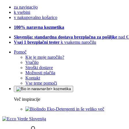
za navigacijo
k vsebini
v nakupovalno košarico
100% naravna kozmetika
Slovenija: standardna dostava brezplačna za pošiljke
nad €
Vsaj 1 brezplačni tester
k vsakemu naročilu
Pomoč
Kje je moje naročilo?
Vračilo
Stroški dostave
Možnosti plačila
Kontakt
Vse teme pomoči
Več inspiracije
Eko-Detergenti in še veliko več