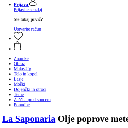
Prijava
Prijavite se zdaj
Ste tukaj
prvič?
Ustvarite račun
Znamke
Obraz
Make-Up
Telo in kopel
Lasje
Moški
Dojenčki in otroci
Teme
Zaščita pred soncem
Ponudbe
La Saponaria
Olje poprove mete