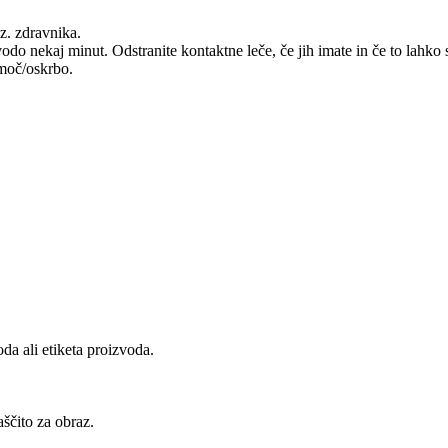
oz. zdravnika.
kaj minut. Odstranite kontaktne leče, če jih imate in če to lahko sto
moč/oskrbo.
da ali etiketa proizvoda.
aščito za obraz.