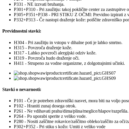
P331 - NE izzvati bruhanja.
P301+P310 - Pri zaužitju: takoj pokličite center za zastrupitve 
P305+P351+P338 - PRI STIKU Z OČMI: Previdno izpirati z vodo ne
P332+P313 - Če nastopi draženje kože: poiščite zdravniško po
Previdnostni stavki:
H304 - Pri zaužitju in vstopu v dihalne poti je lahko smrtno.
H315 - Povzroča draženje kože.
H317 - Lahko povzroči alergijski odziv kože.
H319 - Povzroča hudo draženje oči.
H411 - Strupeno za vodne organizme, z dolgotrajnimi učinki.
Stavki o nevarnosti:
P101 - Če je potreben zdravniški nasvet, mora biti na voljo poso
P102 - Hraniti zunaj dosega otrok.
P261 - Ne vdihavati prahu/dima/plina/meglice/hlapov/razpršila.
P264 - Po uporabi sperite z veliko vode.
P280 - Nositi zaščitne rokavice/zaščitno obleko/zaščito za oči/z
P302+P352 - Pri stiku s kožo: Umiti z veliko vode