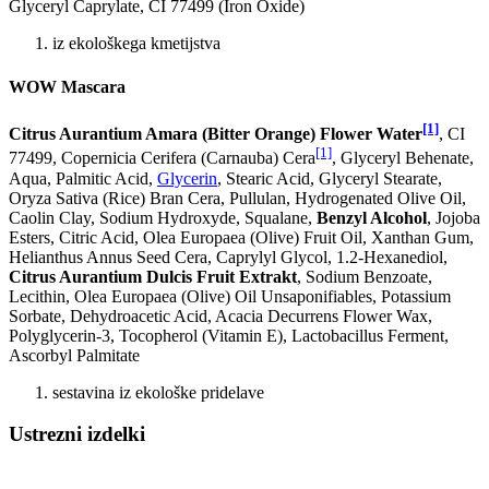
Glyceryl Caprylate, CI 77499 (Iron Oxide)
iz ekološkega kmetijstva
WOW Mascara
[1]
Citrus Aurantium Amara (Bitter Orange) Flower Water
, CI
[1]
77499, Copernicia Cerifera (Carnauba) Cera
, Glyceryl Behenate,
Aqua, Palmitic Acid,
Glycerin
, Stearic Acid, Glyceryl Stearate,
Oryza Sativa (Rice) Bran Cera, Pullulan, Hydrogenated Olive Oil,
Caolin Clay, Sodium Hydroxyde, Squalane,
Benzyl Alcohol
, Jojoba
Esters, Citric Acid, Olea Europaea (Olive) Fruit Oil, Xanthan Gum,
Helianthus Annus Seed Cera, Caprylyl Glycol, 1.2-Hexanediol,
Citrus Aurantium Dulcis Fruit Extrakt
, Sodium Benzoate,
Lecithin, Olea Europaea (Olive) Oil Unsaponifiables, Potassium
Sorbate, Dehydroacetic Acid, Acacia Decurrens Flower Wax,
Polyglycerin-3, Tocopherol (Vitamin E), Lactobacillus Ferment,
Ascorbyl Palmitate
sestavina iz ekološke pridelave
Ustrezni izdelki