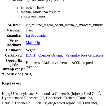
intenzivna barva
mehka, zabrisljiva tekstura
enostaven nanos
Št. izd.:
kit_routine_regalo_occhi_matita_e_mascara_bundle
Vsebina:
1 set
Znamka:
La Saponaria
Vrste
Make Up
izdelkov:
Lastnosti:
Vegan
Certifikati:
BDIH - Cosmos Organic
,
Vegansko brez certifikata
Opozorila
Hranite na hladnem, suhem in zaščiteno pred
glede
svetlobo
shranjevanja:
Sestavine (INCI)
Kajal za oči
[1]
Heptyl Undecylenate, Simmondsia Chinensis (Jojoba) Seed Oil
,
Hydrogenated Rapeseed Oil, Copernicia Cerifera (Carnauba)
[1]
Cera
, Tribehenin, Silicia, Hydrogenated Jojoba Oil, Oryzanol,