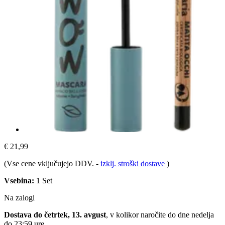
€ 21,99
(Vse cene vključujejo DDV.
-
izklj. stroški dostave
)
Vsebina:
1 Set
Na zalogi
Dostava do četrtek, 13. avgust
, v kolikor naročite do dne
nedelja
do 23:59 ure
.