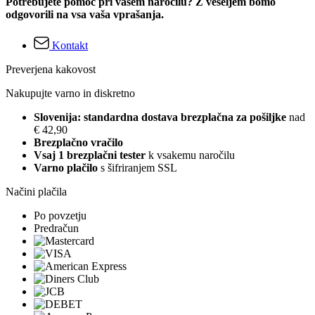
Potrebujete pomoč pri vašem naročilu? Z veseljem bomo
odgovorili na vsa vaša vprašanja.
Kontakt
Preverjena kakovost
Nakupujte varno in diskretno
Slovenija: standardna dostava brezplačna za pošiljke
nad
€ 42,90
Brezplačno vračilo
Vsaj 1 brezplačni tester
k vsakemu naročilu
Varno plačilo
s šifriranjem SSL
Načini plačila
Po povzetju
Predračun