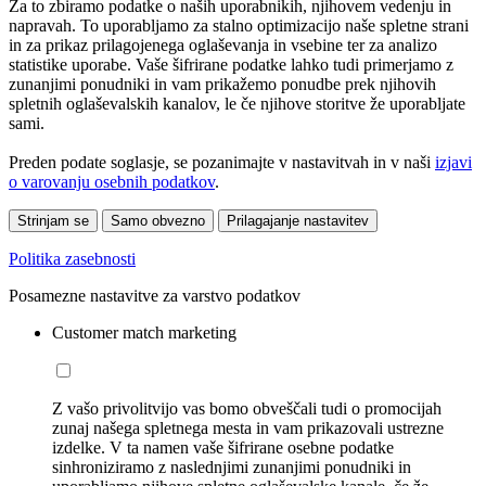
Za to zbiramo podatke o naših uporabnikih, njihovem vedenju in
napravah. To uporabljamo za stalno optimizacijo naše spletne strani
in za prikaz prilagojenega oglaševanja in vsebine ter za analizo
statistike uporabe. Vaše šifrirane podatke lahko tudi primerjamo z
zunanjimi ponudniki in vam prikažemo ponudbe prek njihovih
spletnih oglaševalskih kanalov, le če njihove storitve že uporabljate
sami.
Preden podate soglasje, se pozanimajte v nastavitvah in v naši
izjavi
o varovanju osebnih podatkov
.
Strinjam se
Samo obvezno
Prilagajanje nastavitev
Politika zasebnosti
Posamezne nastavitve za varstvo podatkov
Customer match marketing
Z vašo privolitvijo vas bomo obveščali tudi o promocijah
zunaj našega spletnega mesta in vam prikazovali ustrezne
izdelke. V ta namen vaše šifrirane osebne podatke
sinhroniziramo z naslednjimi zunanjimi ponudniki in