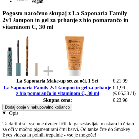
Vegan
Pogosto naročeno skupaj z La Saponaria Family
2v1 šampon in gel za prhanje z bio pomarančo in
vitaminom C, 30 ml
La Saponaria Make-up set za oči, 1 Set
€ 21,99
La Saponaria Family 2v1 šampon in gel za prhanje
€ 1,99
z bio pomarančo in vitaminom C, 30 ml
(€ 66,33 / l)
Skupna cena:
€ 23,98
Dodaj oboje v nakupovalno košarico
Opis
Ta darilni set vsebuje dvojec ličil, ki ga sestavljata maskara in črtalo
za oči v močno pigmentirani črni barvi. Od tanke črte do Smokey
Eyes videza in polnih trepalnic - vse je mogoče!