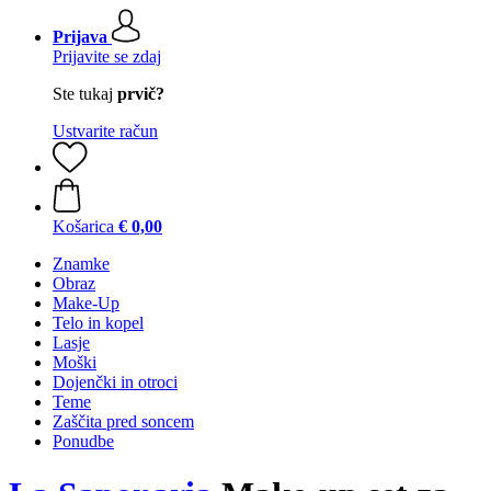
Prijava
Prijavite se zdaj
Ste tukaj
prvič?
Ustvarite račun
Košarica
€ 0,00
Znamke
Obraz
Make-Up
Telo in kopel
Lasje
Moški
Dojenčki in otroci
Teme
Zaščita pred soncem
Ponudbe