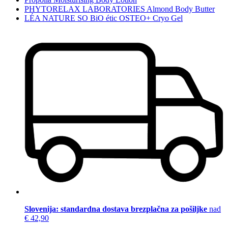
PHYTORELAX LABORATORIES Almond Body Butter
LÉA NATURE SO BiO étic OSTEO+ Cryo Gel
Slovenija: standardna dostava brezplačna za pošiljke
nad
€ 42,90