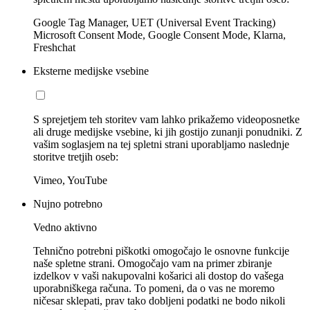
Google Tag Manager, UET (Universal Event Tracking)
Microsoft Consent Mode, Google Consent Mode, Klarna,
Freshchat
Eksterne medijske vsebine
S sprejetjem teh storitev vam lahko prikažemo videoposnetke
ali druge medijske vsebine, ki jih gostijo zunanji ponudniki. Z
vašim soglasjem na tej spletni strani uporabljamo naslednje
storitve tretjih oseb:
Vimeo, YouTube
Nujno potrebno
Vedno aktivno
Tehnično potrebni piškotki omogočajo le osnovne funkcije
naše spletne strani. Omogočajo vam na primer zbiranje
izdelkov v vaši nakupovalni košarici ali dostop do vašega
uporabniškega računa. To pomeni, da o vas ne moremo
ničesar sklepati, prav tako dobljeni podatki ne bodo nikoli