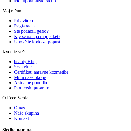
Moj uporabniški račun
Moj račun
Prijavite se
Registracija
Ste pozabili geslo?
Kje se nahaja moj paket?
Unovčite kodo za popust
Izvedite več
beauty Blog
Sestavine
Certifikati naravne kozmetike
Mi in naše okolje
Aktualne ponudbe
Partnerski program
O Ecco Verde
O nas
Naša skupina
Kontakt
Sledite nam na