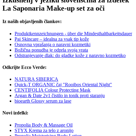
Izkušnenj v jeziku slovenščina za izdelek
La Saponaria Make-up set za oči
Iz naših objavljenih člankov:
Produktkennzeichnungen - über die Mindesthaltbarkeitsdauer
Pai Skincare – idealna za vsak tip kože
Osnovna vprašanja o naravni kozmetiki
Božična ponudba je odprla svoja vrata
Odstranjevanje dlak: do gladke kože z naravno kozmetiko
Odkrijte Ecco Verde:
NATURA SIBERICA
Quick-T ORGANIC čaj "Rooibos Oriental Night"
CENTIFOLIA Colour Protecting Mask
Argan & Date 2v1 čistilo in tonik proti staranju
bioearth Glossy serum za lase
Novi izdelki:
Propolia Body & Massage Oil
STYX Krema za telo z aronijo
Propolia Moisturising Body Lotion