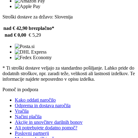
Stroški dostave za državo: Slovenija
nad € 42,90
brezplačno*
nad € 0,00
€ 5,29
* Ti stroški dostave veljajo za standardno pošiljanje. Lahko pride do
dodatnih stroškov, npr. zaradi teže, velikosti ali lastnosti izdelkov. Te
informacije najdete neposredno v opisu izdelka.
Pomoč in podpora
Kako oddati naročilo
Odprema in dostava naročila
Vračila
Načini plačila
Akcije in unovčitev darilnih bonov
Ali potrebujete dodatno pomoč?
Poslovni partnerji