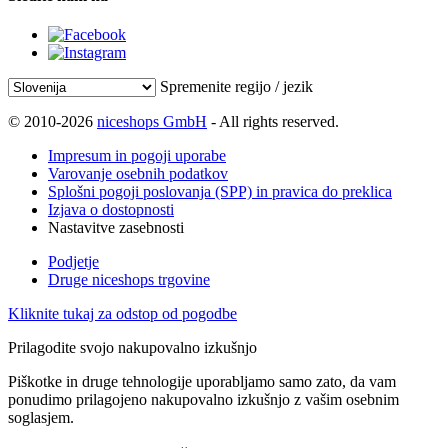
Spremenite regijo / jezik
© 2010-2026
niceshops GmbH
- All rights reserved.
Impresum in pogoji uporabe
Varovanje osebnih podatkov
Splošni pogoji poslovanja (SPP) in pravica do preklica
Izjava o dostopnosti
Nastavitve zasebnosti
Podjetje
Druge niceshops trgovine
Kliknite tukaj za odstop od pogodbe
Prilagodite svojo nakupovalno izkušnjo
Piškotke in druge tehnologije uporabljamo samo zato, da vam
ponudimo prilagojeno nakupovalno izkušnjo z vašim osebnim
soglasjem.