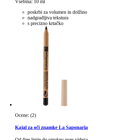
Vsebina: 10 ml
poskrbi za volumen in dolžino
nadgradljiva tekstura
s precizno krtačko
Ocene:
(2)
Kajal za oči znamke La Saponaria
Od fine linije do smokey eyes videza