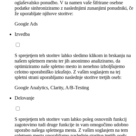
oglaševalsko ponudbo. V ta namen vaše šifrirane osebne
podatke sinhroniziramo z naslednjimi zunanjimi ponudniki, če
že uporabljate njihove storitve:
Google Ads
Izvedba
S sprejetjem teh storitev lahko sledimo klikom in brskanju na
našem spletnem mestu ter jih anonimno analiziramo, da
optimiziramo naše spletno mesto in nenehno izboljšujemo
celotno uporabniško izkušnjo. Z vašim soglasjem na tej
spletni strani uporabljamo naslednje storitve tretjih oseb:
Google Analytics, Clarity, A/B-Testing
Delovanje
S sprejetjem teh storitev vam lahko poleg osnovnih funkcij
zagotovimo tudi druge funkcije in vam omogočimo udobno
uporabo našega spletnega mesta. Z vašim soglasjem na tem
spletnem mestu uporabljamo naslednje storitve tretjih oseb: