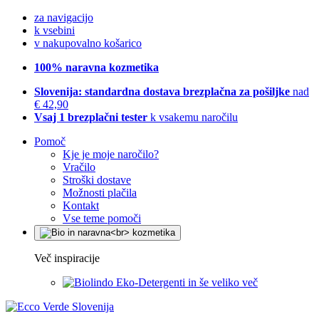
za navigacijo
k vsebini
v nakupovalno košarico
100% naravna kozmetika
Slovenija: standardna dostava brezplačna za pošiljke
nad
€ 42,90
Vsaj 1 brezplačni tester
k vsakemu naročilu
Pomoč
Kje je moje naročilo?
Vračilo
Stroški dostave
Možnosti plačila
Kontakt
Vse teme pomoči
Več inspiracije
Eko-Detergenti in še veliko več