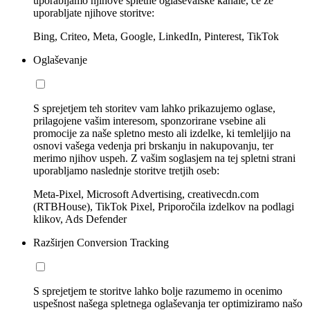
uporabljamo njihove spletne oglaševalske kanale, če že
uporabljate njihove storitve:
Bing, Criteo, Meta, Google, LinkedIn, Pinterest, TikTok
Oglaševanje
S sprejetjem teh storitev vam lahko prikazujemo oglase,
prilagojene vašim interesom, sponzorirane vsebine ali
promocije za naše spletno mesto ali izdelke, ki temleljijo na
osnovi vašega vedenja pri brskanju in nakupovanju, ter
merimo njihov uspeh. Z vašim soglasjem na tej spletni strani
uporabljamo naslednje storitve tretjih oseb:
Meta-Pixel, Microsoft Advertising, creativecdn.com
(RTBHouse), TikTok Pixel, Priporočila izdelkov na podlagi
klikov, Ads Defender
Razširjen Conversion Tracking
S sprejetjem te storitve lahko bolje razumemo in ocenimo
uspešnost našega spletnega oglaševanja ter optimiziramo našo