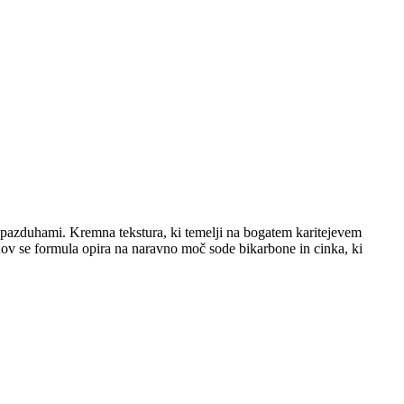
d pazduhami. Kremna tekstura, ki temelji na bogatem karitejevem
nov se formula opira na naravno moč sode bikarbone in cinka, ki