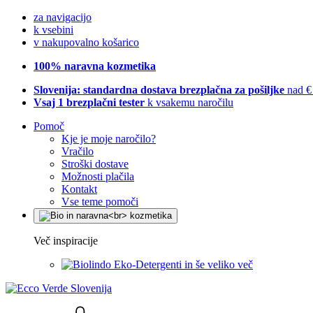
za navigacijo
k vsebini
v nakupovalno košarico
100% naravna kozmetika
Slovenija: standardna dostava brezplačna za pošiljke
nad €
Vsaj 1 brezplačni tester
k vsakemu naročilu
Pomoč
Kje je moje naročilo?
Vračilo
Stroški dostave
Možnosti plačila
Kontakt
Vse teme pomoči
Več inspiracije
Eko-Detergenti in še veliko več