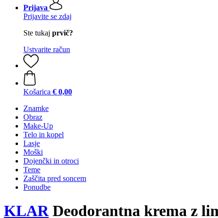
Prijava
Prijavite se zdaj
Ste tukaj
prvič?
Ustvarite račun
Košarica
€ 0,00
Znamke
Obraz
Make-Up
Telo in kopel
Lasje
Moški
Dojenčki in otroci
Teme
Zaščita pred soncem
Ponudbe
KLAR
Deodorantna krema z lim