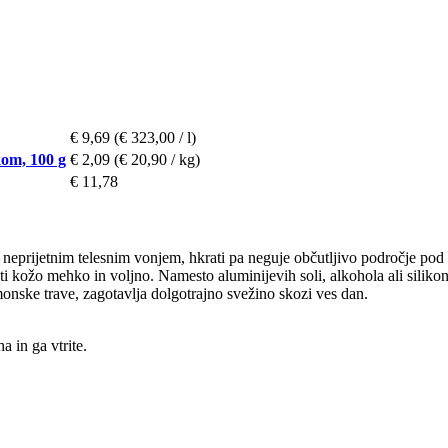
€ 9,69
(€ 323,00 / l)
kom, 100 g
€ 2,09
(€ 20,90 / kg)
€ 11,78
d neprijetnim telesnim vonjem, hkrati pa neguje občutljivo področje po
 kožo mehko in voljno. Namesto aluminijevih soli, alkohola ali siliko
onske trave, zagotavlja dolgotrajno svežino skozi ves dan.
 in ga vtrite.