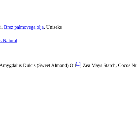
li,
Brez palmovega olja
, Uniseks
 Natural
[1]
 Amygdalus Dulcis (Sweet Almond) Oil
, Zea Mays Starch, Cocos Nu