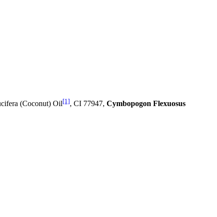
[1]
cifera (Coconut) Oil
, CI 77947,
Cymbopogon Flexuosus