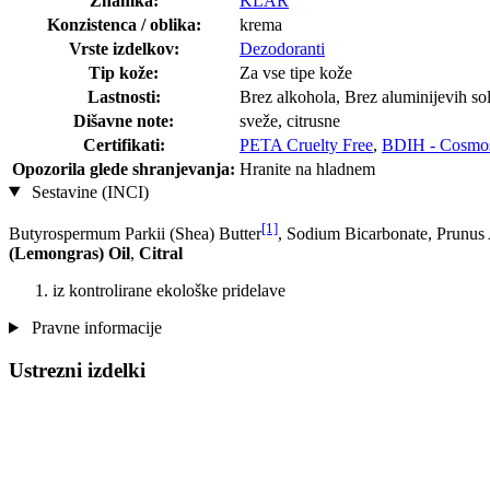
Znamka:
KLAR
Konzistenca / oblika:
krema
Vrste izdelkov:
Dezodoranti
Tip kože:
Za vse tipe kože
Lastnosti:
Brez alkohola, Brez aluminijevih so
Dišavne note:
sveže, citrusne
Certifikati:
PETA Cruelty Free
,
BDIH - Cosmos
Opozorila glede shranjevanja:
Hranite na hladnem
Sestavine (INCI)
[1]
Butyrospermum Parkii (Shea) Butter
, Sodium Bicarbonate, Prunus
(Lemongras) Oil
,
Citral
iz kontrolirane ekološke pridelave
Pravne informacije
Ustrezni izdelki