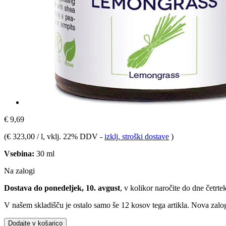
€ 9,69
(
€ 323,00 / l
, vklj. 22% DDV
-
izklj. stroški dostave
)
Vsebina:
30 ml
Na zalogi
Dostava do ponedeljek, 10. avgust
, v kolikor naročite do dne
četrte
V našem skladišču je ostalo samo še 12 kosov tega artikla. Nova zalog
Dodajte v košarico