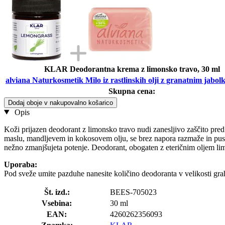
KLAR Deodorantna krema z limonsko travo, 30 ml
alviana Naturkosmetik Milo iz rastlinskih olji z granatnim jabol
Skupna cena:
Dodaj oboje v nakupovalno košarico
Opis
Koži prijazen deodorant z limonsko travo nudi zanesljivo zaščito pre
maslu, mandljevem in kokosovem olju, se brez napora razmaže in pusti
nežno zmanjšujeta potenje. Deodorant, obogaten z eteričnim oljem lim
Uporaba:
Pod sveže umite pazduhe nanesite količino deodoranta v velikosti graha
Št. izd.:
BEES-705023
Vsebina:
30 ml
EAN:
4260262356093