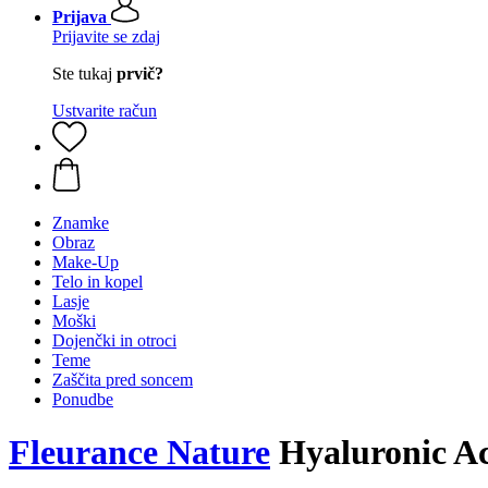
Prijava
Prijavite se zdaj
Ste tukaj
prvič?
Ustvarite račun
Znamke
Obraz
Make-Up
Telo in kopel
Lasje
Moški
Dojenčki in otroci
Teme
Zaščita pred soncem
Ponudbe
Fleurance Nature
Hyaluronic Ac