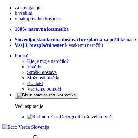
za navigacijo
k vsebini
v nakupovalno košarico
100% naravna kozmetika
Slovenija: standardna dostava brezplačna za pošiljke
nad €
Vsaj 1 brezplačni tester
k vsakemu naročilu
Pomoč
Kje je moje naročilo?
Vračilo
Stroški dostave
Možnosti plačila
Kontakt
Vse teme pomoči
Več inspiracije
Eko-Detergenti in še veliko več