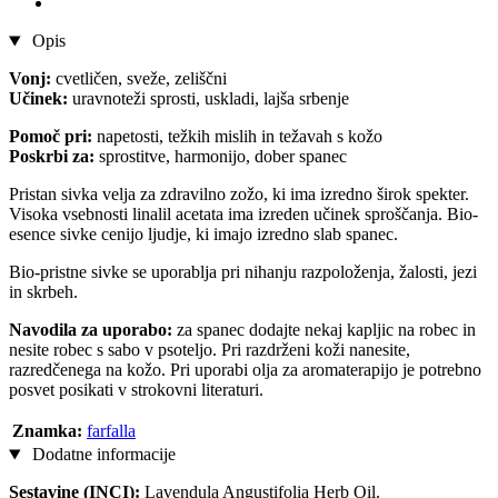
Opis
Vonj:
cvetličen, sveže, zeliščni
Učinek:
uravnoteži sprosti, uskladi, lajša srbenje
Pomoč pri:
napetosti, težkih mislih in težavah s kožo
Poskrbi za:
sprostitve, harmonijo, dober spanec
Pristan sivka velja za zdravilno zožo, ki ima izredno širok spekter.
Visoka vsebnosti linalil acetata ima izreden učinek sproščanja. Bio-
esence sivke cenijo ljudje, ki imajo izredno slab spanec.
Bio-pristne sivke se uporablja pri nihanju razpoloženja, žalosti, jezi
in skrbeh.
Navodila za uporabo:
za spanec dodajte nekaj kapljic na robec in
nesite robec s sabo v psoteljo. Pri razdrženi koži nanesite,
razredčenega na kožo. Pri uporabi olja za aromaterapijo je potrebno
posvet posikati v strokovni literaturi.
Znamka:
farfalla
Dodatne informacije
Sestavine (INCI):
Lavendula Angustifolia Herb Oil.