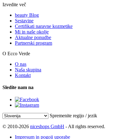
Izvedite več
beauty Blog
Sestavine
Certifikati naravne kozmetike
Mi in naše okolje
Aktualne ponudbe
Partnerski program
O Ecco Verde
O nas
Naša skupina
Kontakt
Sledite nam na
Spremenite regijo / jezik
© 2010-2026
niceshops GmbH
- All rights reserved.
Impresum in pogoji uporabe