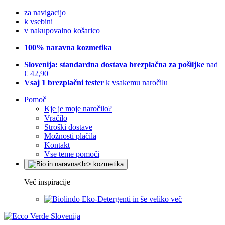
za navigacijo
k vsebini
v nakupovalno košarico
100% naravna kozmetika
Slovenija: standardna dostava brezplačna za pošiljke
nad
€ 42,90
Vsaj 1 brezplačni tester
k vsakemu naročilu
Pomoč
Kje je moje naročilo?
Vračilo
Stroški dostave
Možnosti plačila
Kontakt
Vse teme pomoči
Več inspiracije
Eko-Detergenti in še veliko več