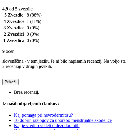
4,9
od 5 zvezdic
5 Zvezdic
8
(88%)
4 Zvezdice
1
(11%)
3 Zvezdice
0
(0%)
2 Zvezdici
0
(0%)
1 Zvezdica
0
(0%)
9
ocen
slovenščina - v tem jeziku še ni bilo napisanih recenzij. Na voljo sta
2 recenziji v drugih jezikih.
Prikaži
Brez recenzij.
Iz naših objavljenih člankov:
Kaj pomaga pri nevrodermitisu?
10 dobrih razlogov za uporabo menstrualne skodelice
Kaj je vredno vedeti o dezodorantih