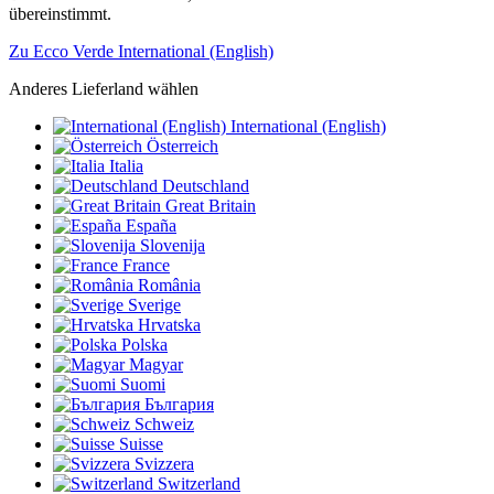
übereinstimmt.
Zu Ecco Verde International (English)
Anderes Lieferland wählen
International (English)
Österreich
Italia
Deutschland
Great Britain
España
Slovenija
France
România
Sverige
Hrvatska
Polska
Magyar
Suomi
България
Schweiz
Suisse
Svizzera
Switzerland