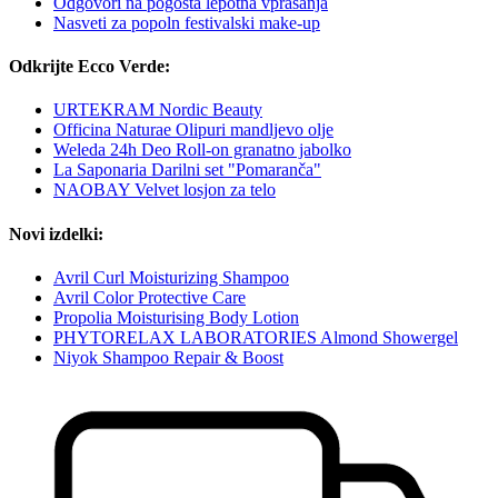
Odgovori na pogosta lepotna vprašanja
Nasveti za popoln festivalski make-up
Odkrijte Ecco Verde:
URTEKRAM Nordic Beauty
Officina Naturae Olipuri mandljevo olje
Weleda 24h Deo Roll-on granatno jabolko
La Saponaria Darilni set "Pomaranča"
NAOBAY Velvet losjon za telo
Novi izdelki:
Avril Curl Moisturizing Shampoo
Avril Color Protective Care
Propolia Moisturising Body Lotion
PHYTORELAX LABORATORIES Almond Showergel
Niyok Shampoo Repair & Boost