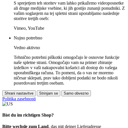
S sprejetjem teh storitev vam lahko prikažemo videoposnetke
ali druge medijske vsebine, ki jih gostijo zunanji ponudniki. Z
vašim soglasjem na tej spletni strani uporabljamo naslednje
storitve tretjih oseb:
Vimeo, YouTube
Nujno potrebno
Vedno aktivno
Tehnično potrebni piškotki omogočajo le osnovne funkcije
naše spletne strani. Omogočajo vam na primer zbiranje
izdelkov v vaši nakupovalni košarici ali dostop do vašega
uporabniškega računa. To pomeni, da o vas ne moremo
ničesar sklepati, prav tako dobljeni podatki ne bodo nikoli
posredovani tretjim osebam.
Shrani nastavitve
Strinjam se
Samo obvezno
Politika zasebnosti
Bist du im richtigen Shop?
Bitte wechsle zum Land
, das mit deiner Lieferadresse