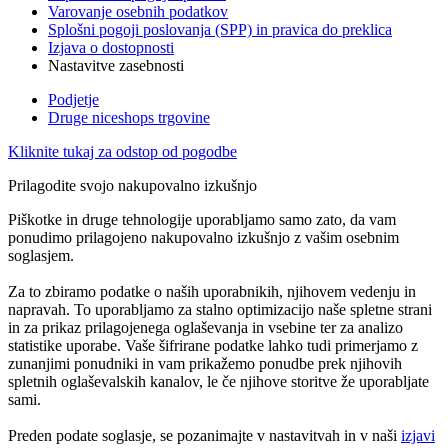
Varovanje osebnih podatkov
Splošni pogoji poslovanja (SPP) in pravica do preklica
Izjava o dostopnosti
Nastavitve zasebnosti
Podjetje
Druge niceshops trgovine
Kliknite tukaj za odstop od pogodbe
Prilagodite svojo nakupovalno izkušnjo
Piškotke in druge tehnologije uporabljamo samo zato, da vam
ponudimo prilagojeno nakupovalno izkušnjo z vašim osebnim
soglasjem.
Za to zbiramo podatke o naših uporabnikih, njihovem vedenju in
napravah. To uporabljamo za stalno optimizacijo naše spletne strani
in za prikaz prilagojenega oglaševanja in vsebine ter za analizo
statistike uporabe. Vaše šifrirane podatke lahko tudi primerjamo z
zunanjimi ponudniki in vam prikažemo ponudbe prek njihovih
spletnih oglaševalskih kanalov, le če njihove storitve že uporabljate
sami.
Preden podate soglasje, se pozanimajte v nastavitvah in v naši
izjavi