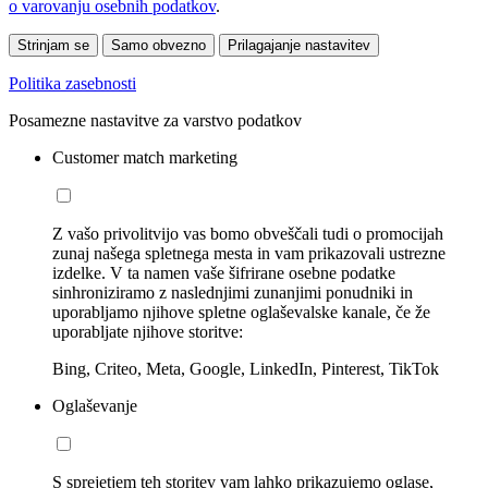
o varovanju osebnih podatkov
.
Strinjam se
Samo obvezno
Prilagajanje nastavitev
Politika zasebnosti
Posamezne nastavitve za varstvo podatkov
Customer match marketing
Z vašo privolitvijo vas bomo obveščali tudi o promocijah
zunaj našega spletnega mesta in vam prikazovali ustrezne
izdelke. V ta namen vaše šifrirane osebne podatke
sinhroniziramo z naslednjimi zunanjimi ponudniki in
uporabljamo njihove spletne oglaševalske kanale, če že
uporabljate njihove storitve:
Bing, Criteo, Meta, Google, LinkedIn, Pinterest, TikTok
Oglaševanje
S sprejetjem teh storitev vam lahko prikazujemo oglase,