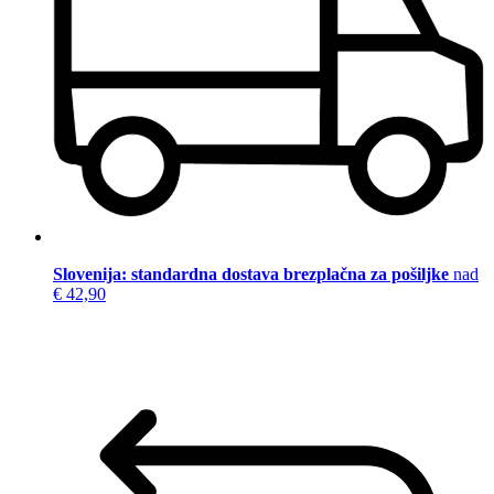
Slovenija: standardna dostava brezplačna za pošiljke
nad
€ 42,90