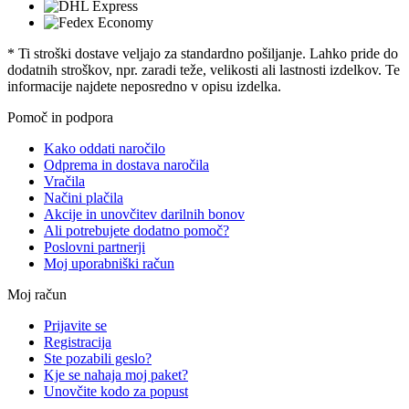
* Ti stroški dostave veljajo za standardno pošiljanje. Lahko pride do
dodatnih stroškov, npr. zaradi teže, velikosti ali lastnosti izdelkov. Te
informacije najdete neposredno v opisu izdelka.
Pomoč in podpora
Kako oddati naročilo
Odprema in dostava naročila
Vračila
Načini plačila
Akcije in unovčitev darilnih bonov
Ali potrebujete dodatno pomoč?
Poslovni partnerji
Moj uporabniški račun
Moj račun
Prijavite se
Registracija
Ste pozabili geslo?
Kje se nahaja moj paket?
Unovčite kodo za popust