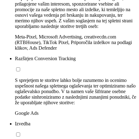
prilagojene vašim interesom, sponzorirane vsebine ali
promocije za naše spletno mesto ali izdelke, ki temleljijo na
osnovi vašega vedenja pri brskanju in nakupovanju, ter
merimo njihov uspeh. Z vašim soglasjem na tej spletni strani
uporabljamo naslednje storitve tretjih oseb:
Meta-Pixel, Microsoft Advertising, creativecdn.com
(RTBHouse), TikTok Pixel, Priporočila izdelkov na podlagi
klikov, Ads Defender
Razširjen Conversion Tracking
S sprejetjem te storitve lahko bolje razumemo in ocenimo
uspešnost našega spletnega oglaševanja ter optimiziramo našo
oglaševalsko ponudbo. V ta namen vaše šifrirane osebne
podatke sinhroniziramo z naslednjimi zunanjimi ponudniki, če
že uporabljate njihove storitve:
Google Ads
Izvedba