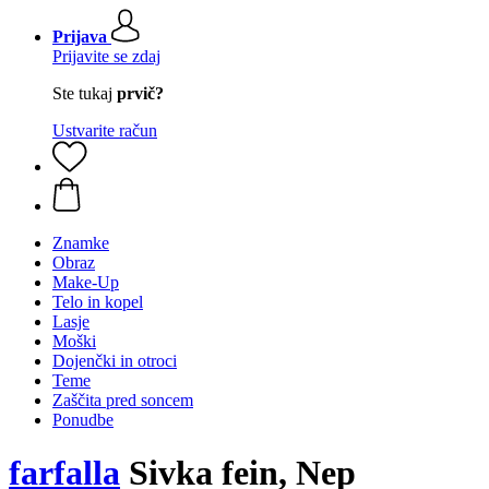
Prijava
Prijavite se zdaj
Ste tukaj
prvič?
Ustvarite račun
Znamke
Obraz
Make-Up
Telo in kopel
Lasje
Moški
Dojenčki in otroci
Teme
Zaščita pred soncem
Ponudbe
farfalla
Sivka fein, Nep