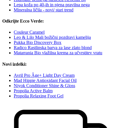
Lepa koža po 40-ih in njena pravilna nega
Mineralna ličila - novi/ stari trend
Odkrijte Ecco Verde:
Couleur Caramel
Leo & Lilo Mali božični pozdravi kamelija
Pukka Bio Discovery Box
Radico Rastlinska barva za lase zlato blond
Matarrania Bio vlažilna krema za učvrstitev vratu
Novi izdelki:
Avril Pro Âge+ Light Day Cream
Mad Hippie Antioxidant Facial Oil
Niyok Conditioner Shine & Gloss
Propolia Active Balm
Propolia Relaxing Foot Gel