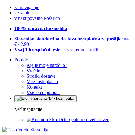
za navigacijo
k vsebini
v nakupovalno košarico
100% naravna kozmetika
Slovenija: standardna dostava brezplačna za pošiljke
nad
€ 42,90
Vsaj 1 brezplačni tester
k vsakemu naročilu
Pomoč
Kje je moje naročilo?
Vračilo
Stroški dostave
Možnosti plačila
Kontakt
Vse teme pomoči
Več inspiracije
Eko-Detergenti in še veliko več