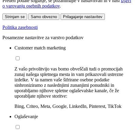
Preden podate soglasje, se pozanimajte v nastavitvah in v naši
izjavi
o varovanju osebnih podatkov
.
Strinjam se
Samo obvezno
Prilagajanje nastavitev
Politika zasebnosti
Posamezne nastavitve za varstvo podatkov
Customer match marketing
Z vašo privolitvijo vas bomo obveščali tudi o promocijah
zunaj našega spletnega mesta in vam prikazovali ustrezne
izdelke. V ta namen vaše šifrirane osebne podatke
sinhroniziramo z naslednjimi zunanjimi ponudniki in
uporabljamo njihove spletne oglaševalske kanale, če že
uporabljate njihove storitve:
Bing, Criteo, Meta, Google, LinkedIn, Pinterest, TikTok
Oglaševanje