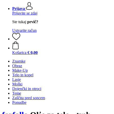
Prijava
Prijavite se zdaj
Ste tukaj
prvič?
Ustvarite račun
Košarica
€ 0,00
Znamke
Obraz
Make-Up
Telo in kopel
Lasje
Moški
Dojenčki in otroci
Teme
Zaščita pred soncem
Ponudbe