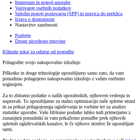
Impresum in pogoji uporabe
Varovanje osebnih podatkov
Splošni pogoji poslovanja (SPP) in pravica do preklica
Izjava o dostopnosti
Nastavitve zasebnosti
Podjetje
Druge niceshops trgovine
Kliknite tukaj za odstop od pogodbe
Prilagodite svojo nakupovalno izkušnjo
Piškotke in druge tehnologije uporabljamo samo zato, da vam
ponudimo prilagojeno nakupovalno izkušnjo z vašim osebnim
soglasjem.
Za to zbiramo podatke o naših uporabnikih, njihovem vedenju in
napravah. To uporabljamo za stalno optimizacijo naše spletne strani
in za prikaz prilagojenega oglaševanja in vsebine ter za analizo
statistike uporabe. Vaše šifrirane podatke lahko tudi primerjamo z
zunanjimi ponudniki in vam prikažemo ponudbe prek njihovih
spletnih oglaševalskih kanalov, le če njihove storitve že uporabljate
sami.