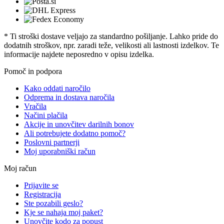
* Ti stroški dostave veljajo za standardno pošiljanje. Lahko pride do
dodatnih stroškov, npr. zaradi teže, velikosti ali lastnosti izdelkov. Te
informacije najdete neposredno v opisu izdelka.
Pomoč in podpora
Kako oddati naročilo
Odprema in dostava naročila
Vračila
Načini plačila
Akcije in unovčitev darilnih bonov
Ali potrebujete dodatno pomoč?
Poslovni partnerji
Moj uporabniški račun
Moj račun
Prijavite se
Registracija
Ste pozabili geslo?
Kje se nahaja moj paket?
Unovčite kodo za popust