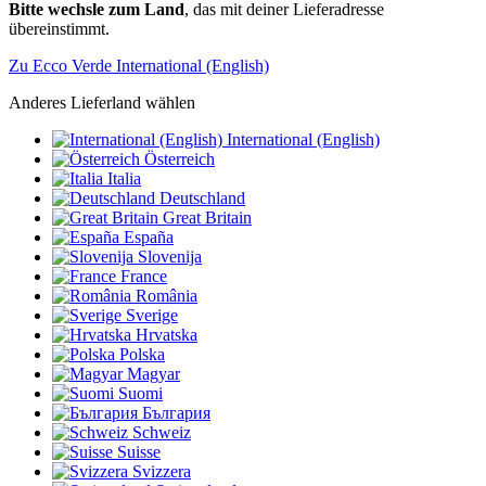
Bitte wechsle zum Land
, das mit deiner Lieferadresse
übereinstimmt.
Zu Ecco Verde International (English)
Anderes Lieferland wählen
International (English)
Österreich
Italia
Deutschland
Great Britain
España
Slovenija
France
România
Sverige
Hrvatska
Polska
Magyar
Suomi
България
Schweiz
Suisse
Svizzera