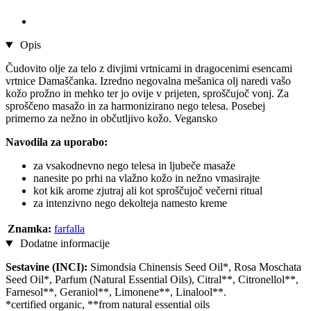
Opis
Čudovito olje za telo z divjimi vrtnicami in dragocenimi esencami
vrtnice Damaščanka. Izredno negovalna mešanica olj naredi vašo
kožo prožno in mehko ter jo ovije v prijeten, sproščujoč vonj. Za
sproščeno masažo in za harmonizirano nego telesa. Posebej
primerno za nežno in občutljivo kožo. Vegansko
Navodila za uporabo:
za vsakodnevno nego telesa in ljubeče masaže
nanesite po prhi na vlažno kožo in nežno vmasirajte
kot kik arome zjutraj ali kot sproščujoč večerni ritual
za intenzivno nego dekolteja namesto kreme
Znamka:
farfalla
Dodatne informacije
Sestavine (INCI):
Simondsia Chinensis Seed Oil*, Rosa Moschata
Seed Oil*, Parfum (Natural Essential Oils), Citral**, Citronellol**,
Farnesol**, Geraniol**, Limonene**, Linalool**.
*certified organic, **from natural essential oils