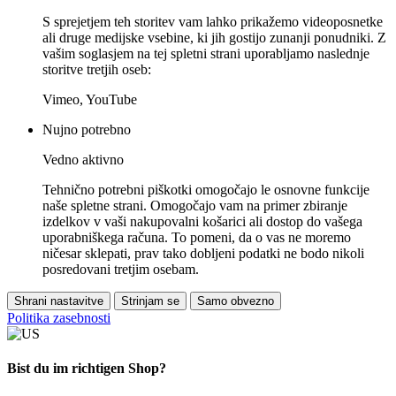
S sprejetjem teh storitev vam lahko prikažemo videoposnetke
ali druge medijske vsebine, ki jih gostijo zunanji ponudniki. Z
vašim soglasjem na tej spletni strani uporabljamo naslednje
storitve tretjih oseb:
Vimeo, YouTube
Nujno potrebno
Vedno aktivno
Tehnično potrebni piškotki omogočajo le osnovne funkcije
naše spletne strani. Omogočajo vam na primer zbiranje
izdelkov v vaši nakupovalni košarici ali dostop do vašega
uporabniškega računa. To pomeni, da o vas ne moremo
ničesar sklepati, prav tako dobljeni podatki ne bodo nikoli
posredovani tretjim osebam.
Shrani nastavitve
Strinjam se
Samo obvezno
Politika zasebnosti
Bist du im richtigen Shop?