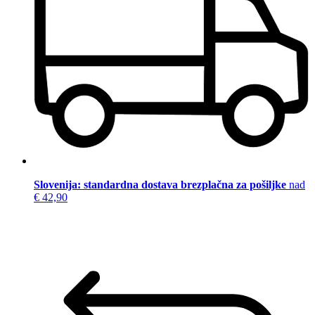
Slovenija: standardna dostava brezplačna za pošiljke
nad
€ 42,90