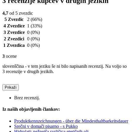
3 recenzije kupcev v drugih jezikih
4,7
od 5 zvezdic
5 Zvezdic
2
(66%)
4 Zvezdice
1
(33%)
3 Zvezdice
0
(0%)
2 Zvezdici
0
(0%)
1 Zvezdica
0
(0%)
3
ocene
slovenščina - v tem jeziku še ni bilo napisanih recenzij. Na voljo so
3 recenzije v drugih jezikih.
Prikaži
Brez recenzij.
Iz naših objavljenih člankov:
Produktkennzeichnungen - über die Mindesthaltbarkeitsdauer
Srečni v domači pisarno - s Pukko
Hidrolati: nežnejša različica eteričnih olj