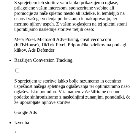
S sprejetjem teh storitev vam lahko prikazujemo oglase,
prilagojene vašim interesom, sponzorirane vsebine ali
promocije za naše spletno mesto ali izdelke, ki temleljijo na
osnovi vašega vedenja pri brskanju in nakupovanju, ter
merimo njihov uspeh. Z vašim soglasjem na tej spletni strani
uporabljamo naslednje storitve tretjih oseb:
Meta-Pixel, Microsoft Advertising, creativecdn.com
(RTBHouse), TikTok Pixel, Priporočila izdelkov na podlagi
klikov, Ads Defender
Razširjen Conversion Tracking
S sprejetjem te storitve lahko bolje razumemo in ocenimo
uspešnost našega spletnega oglaševanja ter optimiziramo našo
oglaševalsko ponudbo. V ta namen vaše šifrirane osebne
podatke sinhroniziramo z naslednjimi zunanjimi ponudniki, če
že uporabljate njihove storitve:
Google Ads
Izvedba