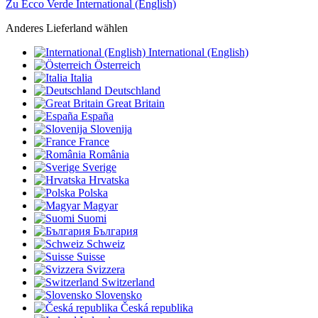
Zu Ecco Verde International (English)
Anderes Lieferland wählen
International (English)
Österreich
Italia
Deutschland
Great Britain
España
Slovenija
France
România
Sverige
Hrvatska
Polska
Magyar
Suomi
България
Schweiz
Suisse
Svizzera
Switzerland
Slovensko
Česká republika