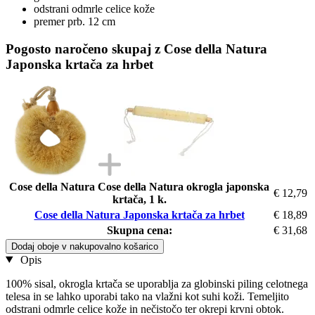
odstrani odmrle celice kože
premer prb. 12 cm
Pogosto naročeno skupaj z Cose della Natura
Japonska krtača za hrbet
Cose della Natura Cose della Natura okrogla japonska
€ 12,79
krtača, 1 k.
Cose della Natura Japonska krtača za hrbet
€ 18,89
Skupna cena:
€ 31,68
Dodaj oboje v nakupovalno košarico
Opis
100% sisal, okrogla krtača se uporablja za globinski piling celotnega
telesa in se lahko uporabi tako na vlažni kot suhi koži. Temeljito
odstrani odmrle celice kože in nečistočo ter okrepi krvni obtok.