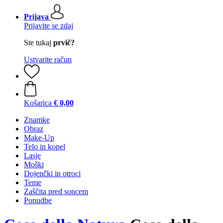
Prijava
Prijavite se zdaj
Ste tukaj
prvič?
Ustvarite račun
Košarica
€ 0,00
Znamke
Obraz
Make-Up
Telo in kopel
Lasje
Moški
Dojenčki in otroci
Teme
Zaščita pred soncem
Ponudbe