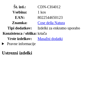
Št. izd.:
CDN-CH4012
Vsebina:
1 kos
EAN:
8022544650123
Znamka:
Cose della Natura
Tipi dodatkov:
Izdelki za enkratno uporabo
Konzistenca / oblika:
krtača
Vrste izdelkov:
Masažni dodatki
Pravne informacije
Ustrezni izdelki