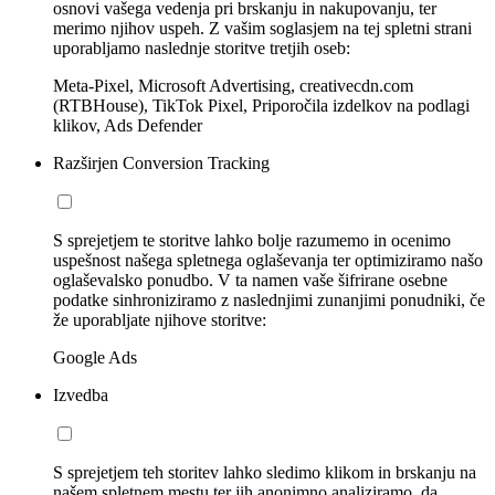
osnovi vašega vedenja pri brskanju in nakupovanju, ter
merimo njihov uspeh. Z vašim soglasjem na tej spletni strani
uporabljamo naslednje storitve tretjih oseb:
Meta-Pixel, Microsoft Advertising, creativecdn.com
(RTBHouse), TikTok Pixel, Priporočila izdelkov na podlagi
klikov, Ads Defender
Razširjen Conversion Tracking
S sprejetjem te storitve lahko bolje razumemo in ocenimo
uspešnost našega spletnega oglaševanja ter optimiziramo našo
oglaševalsko ponudbo. V ta namen vaše šifrirane osebne
podatke sinhroniziramo z naslednjimi zunanjimi ponudniki, če
že uporabljate njihove storitve:
Google Ads
Izvedba
S sprejetjem teh storitev lahko sledimo klikom in brskanju na
našem spletnem mestu ter jih anonimno analiziramo, da