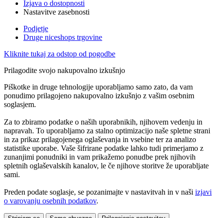
Izjava o dostopnosti
Nastavitve zasebnosti
Podjetje
Druge niceshops trgovine
Kliknite tukaj za odstop od pogodbe
Prilagodite svojo nakupovalno izkušnjo
Piškotke in druge tehnologije uporabljamo samo zato, da vam
ponudimo prilagojeno nakupovalno izkušnjo z vašim osebnim
soglasjem.
Za to zbiramo podatke o naših uporabnikih, njihovem vedenju in
napravah. To uporabljamo za stalno optimizacijo naše spletne strani
in za prikaz prilagojenega oglaševanja in vsebine ter za analizo
statistike uporabe. Vaše šifrirane podatke lahko tudi primerjamo z
zunanjimi ponudniki in vam prikažemo ponudbe prek njihovih
spletnih oglaševalskih kanalov, le če njihove storitve že uporabljate
sami.
Preden podate soglasje, se pozanimajte v nastavitvah in v naši
izjavi
o varovanju osebnih podatkov
.