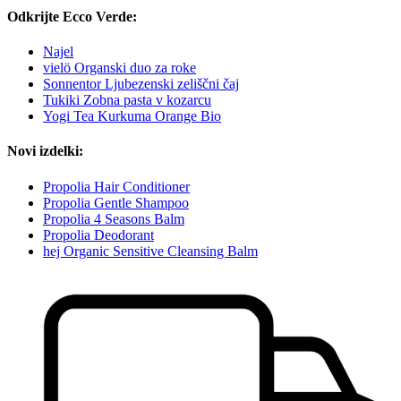
Odkrijte Ecco Verde:
Najel
vielö Organski duo za roke
Sonnentor Ljubezenski zeliščni čaj
Tukiki Zobna pasta v kozarcu
Yogi Tea Kurkuma Orange Bio
Novi izdelki:
Propolia Hair Conditioner
Propolia Gentle Shampoo
Propolia 4 Seasons Balm
Propolia Deodorant
hej Organic Sensitive Cleansing Balm