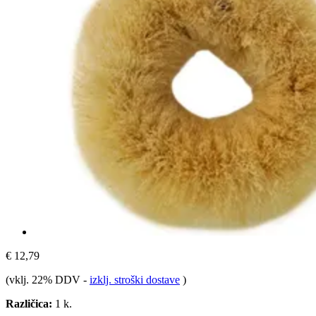
€ 12,79
(vklj. 22% DDV
-
izklj. stroški dostave
)
Različica:
1 k.