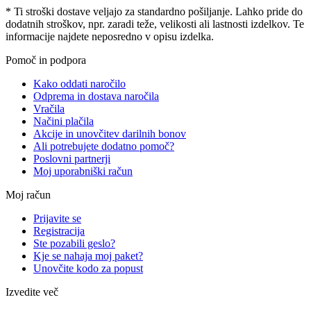
* Ti stroški dostave veljajo za standardno pošiljanje. Lahko pride do
dodatnih stroškov, npr. zaradi teže, velikosti ali lastnosti izdelkov. Te
informacije najdete neposredno v opisu izdelka.
Pomoč in podpora
Kako oddati naročilo
Odprema in dostava naročila
Vračila
Načini plačila
Akcije in unovčitev darilnih bonov
Ali potrebujete dodatno pomoč?
Poslovni partnerji
Moj uporabniški račun
Moj račun
Prijavite se
Registracija
Ste pozabili geslo?
Kje se nahaja moj paket?
Unovčite kodo za popust
Izvedite več