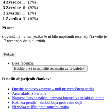
4 Zvezdice
1
(3%)
3 Zvezdice
6
(20%)
2 Zvezdici
1
(3%)
1 Zvezdica
3
(10%)
29
ocen
slovenščina - v tem jeziku še ni bilo napisanih recenzij. Na voljo je
17 recenzij v drugih jezikih.
Prikaži
Brez recenzij.
Bodite prvi in napišite recenzijo za ta izdelek.
Iz naših objavljenih člankov:
Operite namesto zavrzite – tudi pri mesečnem perilu
Aromakids iz Farfalle
Naravna barvna paleta: naravna kozmetika in laki za nohte
Rožnata pentlja - simbol boja proti raku dojk
Ni vsaka zaščita pred soncem enaka