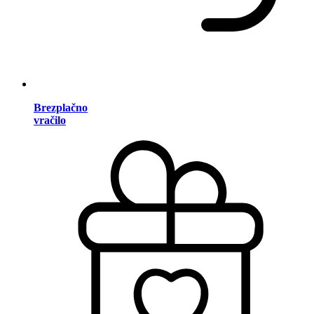
Brezplačno
vračilo