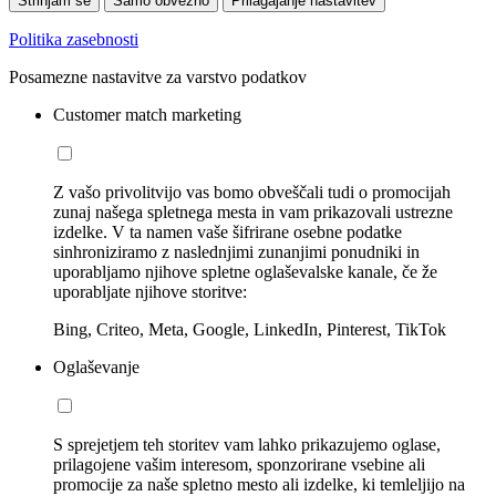
Strinjam se
Samo obvezno
Prilagajanje nastavitev
Politika zasebnosti
Posamezne nastavitve za varstvo podatkov
Customer match marketing
Z vašo privolitvijo vas bomo obveščali tudi o promocijah
zunaj našega spletnega mesta in vam prikazovali ustrezne
izdelke. V ta namen vaše šifrirane osebne podatke
sinhroniziramo z naslednjimi zunanjimi ponudniki in
uporabljamo njihove spletne oglaševalske kanale, če že
uporabljate njihove storitve:
Bing, Criteo, Meta, Google, LinkedIn, Pinterest, TikTok
Oglaševanje
S sprejetjem teh storitev vam lahko prikazujemo oglase,
prilagojene vašim interesom, sponzorirane vsebine ali
promocije za naše spletno mesto ali izdelke, ki temleljijo na