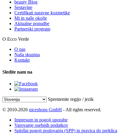
beauty Blog
Sestavine
Certifikati naravne kozmetike
Mi in naše okolje
Aktualne ponudbe
Partnerski program
O Ecco Verde
O nas
Naša skupina
Kontakt
Sledite nam na
Spremenite regijo / jezik
© 2010-2026
niceshops GmbH
- All rights reserved.
Impresum in pogoji uporabe
Varovanje osebnih podatkov
Splošni pogoji poslovanja (SPP) in pravica do preklica