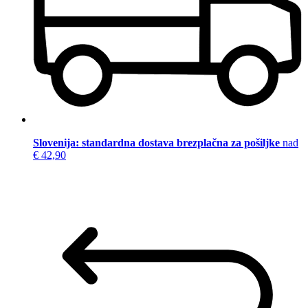
Slovenija: standardna dostava brezplačna za pošiljke
nad
€ 42,90