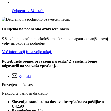
Odprema v
24 urah
Delujemo na podnebno ozaveščen način.
S številnimi posebnimi ekološkimi ukrepi pomagamo zmanjšati svoj
vpliv na okolje in podnebje.
Več informacij je na voljo tukaj.
Potrebujete pomoč pri vašem naročilu? Z veseljem bomo
odgovorili na vsa vaša vprašanja.
Kontakt
Preverjena kakovost
Nakupujte varno in diskretno
Slovenija: standardna dostava brezplačna za pošiljke
nad
€ 42,90
Brezplačno vračilo