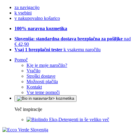
za navigacijo
k vsebini
v nakupovalno košarico
100% naravna kozmetika
Slovenija: standardna dostava brezplačna za pošiljke
nad
€ 42,90
Vsaj 1 brezplačni tester
k vsakemu naročilu
Pomoč
Kje je moje naročilo?
Vračilo
Stroški dostave
Možnosti plačila
Kontakt
Vse teme pomoči
Več inspiracije
Eko-Detergenti in še veliko več