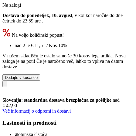
Na zalogi
Dostava do ponedeljek, 10. avgust
, v kolikor naročite do dne
četrtek do 23:59 ure
.
Na voljo količinski popust!
nad 2 le
€ 11,51
/ Kos
-10%
V našem skladišču je ostalo samo še 30 kosov tega artikla. Nova
zaloga je na poti! Če je naročeno več, lahko to vpliva na datum
dostave.
Dodajte v košarico
Slovenija: standardna dostava brezplačna za pošiljke
nad
€ 42,90
Več informacij o odpremi in dostavi
Lastnosti in prednosti
globinska čistoča