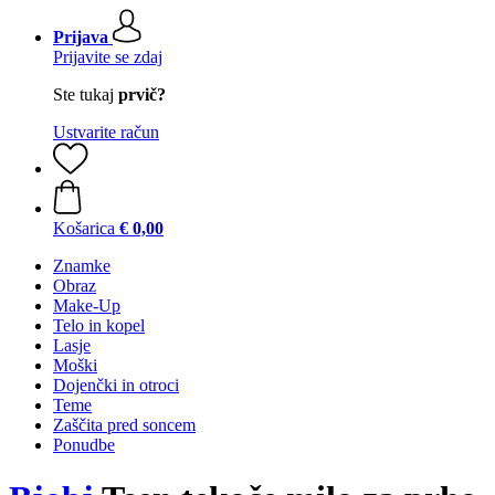
Prijava
Prijavite se zdaj
Ste tukaj
prvič?
Ustvarite račun
Košarica
€ 0,00
Znamke
Obraz
Make-Up
Telo in kopel
Lasje
Moški
Dojenčki in otroci
Teme
Zaščita pred soncem
Ponudbe