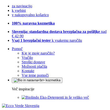
za navigacijo
k vsebini
v nakupovalno košarico
100% naravna kozmetika
Slovenija: standardna dostava brezplačna za pošiljke
nad
€ 42,90
Vsaj 1 brezplačni tester
k vsakemu naročilu
Pomoč
Kje je moje naročilo?
Vračilo
Stroški dostave
Možnosti plačila
Kontakt
Vse teme pomoči
Več inspiracije
Eko-Detergenti in še veliko več