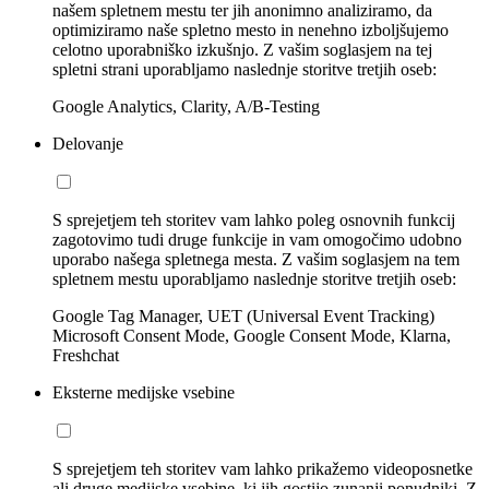
našem spletnem mestu ter jih anonimno analiziramo, da
optimiziramo naše spletno mesto in nenehno izboljšujemo
celotno uporabniško izkušnjo. Z vašim soglasjem na tej
spletni strani uporabljamo naslednje storitve tretjih oseb:
Google Analytics, Clarity, A/B-Testing
Delovanje
S sprejetjem teh storitev vam lahko poleg osnovnih funkcij
zagotovimo tudi druge funkcije in vam omogočimo udobno
uporabo našega spletnega mesta. Z vašim soglasjem na tem
spletnem mestu uporabljamo naslednje storitve tretjih oseb:
Google Tag Manager, UET (Universal Event Tracking)
Microsoft Consent Mode, Google Consent Mode, Klarna,
Freshchat
Eksterne medijske vsebine
S sprejetjem teh storitev vam lahko prikažemo videoposnetke
ali druge medijske vsebine, ki jih gostijo zunanji ponudniki. Z