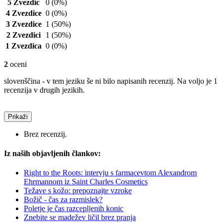
5 Zvezdic
0
(0%)
4 Zvezdice
0
(0%)
3 Zvezdice
1
(50%)
2 Zvezdici
1
(50%)
1 Zvezdica
0
(0%)
2
oceni
slovenščina - v tem jeziku še ni bilo napisanih recenzij. Na voljo je 1
recenzija v drugih jezikih.
Prikaži
Brez recenzij.
Iz naših objavljenih člankov:
Right to the Roots: intervju s farmacevtom Alexandrom
Ehrmannom iz Saint Charles Cosmetics
Težave s kožo: prepoznajte vzroke
Božič - čas za razmislek?
Poletje je čas razcepljenih konic
Znebite se madežev ličil brez pranja