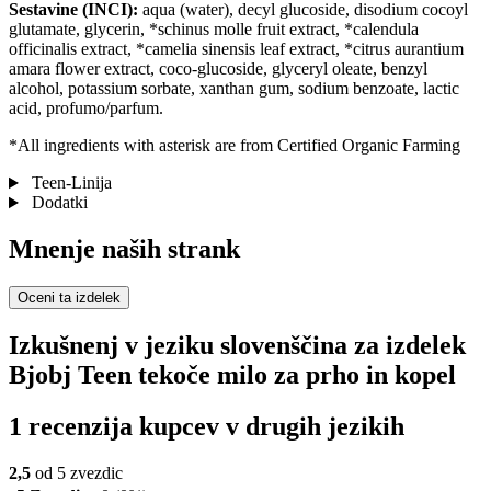
Sestavine (INCI):
aqua (water), decyl glucoside, disodium cocoyl
glutamate, glycerin, *schinus molle fruit extract, *calendula
officinalis extract, *camelia sinensis leaf extract, *citrus aurantium
amara flower extract, coco-glucoside, glyceryl oleate, benzyl
alcohol, potassium sorbate, xanthan gum, sodium benzoate, lactic
acid, profumo/parfum.
*All ingredients with asterisk are from Certified Organic Farming
Teen-Linija
Dodatki
Mnenje naših strank
Oceni ta izdelek
Izkušnenj v jeziku slovenščina za izdelek
Bjobj Teen tekoče milo za prho in kopel
1 recenzija kupcev v drugih jezikih
2,5
od 5 zvezdic