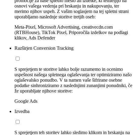
promocije za naše spletno mesto ali izdelke, ki temleljijo na
osnovi vašega vedenja pri brskanju in nakupovanju, ter
merimo njihov uspeh. Z vašim soglasjem na tej spletni strani
uporabljamo naslednje storitve tretjih oseb:
Meta-Pixel, Microsoft Advertising, creativecdn.com
(RTBHouse), TikTok Pixel, Priporočila izdelkov na podlagi
klikov, Ads Defender
Razširjen Conversion Tracking
S sprejetjem te storitve lahko bolje razumemo in ocenimo
uspešnost našega spletnega oglaševanja ter optimiziramo našo
oglaševalsko ponudbo. V ta namen vaše šifrirane osebne
podatke sinhroniziramo z naslednjimi zunanjimi ponudniki, če
že uporabljate njihove storitve:
Google Ads
Izvedba
S sprejetjem teh storitev lahko sledimo klikom in brskanju na