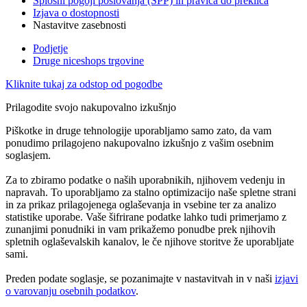
Splošni pogoji poslovanja (SPP) in pravica do preklica
Izjava o dostopnosti
Nastavitve zasebnosti
Podjetje
Druge niceshops trgovine
Kliknite tukaj za odstop od pogodbe
Prilagodite svojo nakupovalno izkušnjo
Piškotke in druge tehnologije uporabljamo samo zato, da vam
ponudimo prilagojeno nakupovalno izkušnjo z vašim osebnim
soglasjem.
Za to zbiramo podatke o naših uporabnikih, njihovem vedenju in
napravah. To uporabljamo za stalno optimizacijo naše spletne strani
in za prikaz prilagojenega oglaševanja in vsebine ter za analizo
statistike uporabe. Vaše šifrirane podatke lahko tudi primerjamo z
zunanjimi ponudniki in vam prikažemo ponudbe prek njihovih
spletnih oglaševalskih kanalov, le če njihove storitve že uporabljate
sami.
Preden podate soglasje, se pozanimajte v nastavitvah in v naši
izjavi
o varovanju osebnih podatkov
.