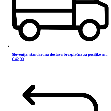
Slovenija: standardna dostava brezplačna za pošiljke
nad
€ 42,90