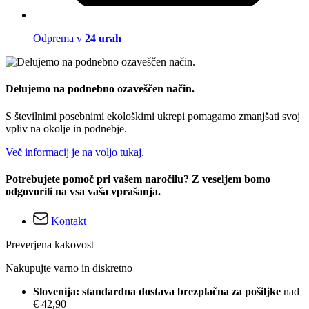
Odprema v
24 urah
Delujemo na podnebno ozaveščen način.
S številnimi posebnimi ekološkimi ukrepi pomagamo zmanjšati svoj
vpliv na okolje in podnebje.
Več informacij je na voljo tukaj.
Potrebujete pomoč pri vašem naročilu? Z veseljem bomo
odgovorili na vsa vaša vprašanja.
Kontakt
Preverjena kakovost
Nakupujte varno in diskretno
Slovenija: standardna dostava brezplačna za pošiljke
nad
€ 42,90