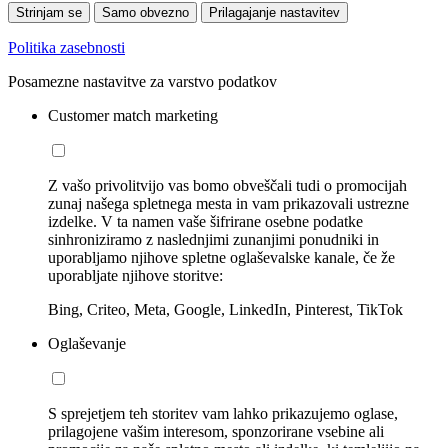
Strinjam se
Samo obvezno
Prilagajanje nastavitev
Politika zasebnosti
Posamezne nastavitve za varstvo podatkov
Customer match marketing
Z vašo privolitvijo vas bomo obveščali tudi o promocijah
zunaj našega spletnega mesta in vam prikazovali ustrezne
izdelke. V ta namen vaše šifrirane osebne podatke
sinhroniziramo z naslednjimi zunanjimi ponudniki in
uporabljamo njihove spletne oglaševalske kanale, če že
uporabljate njihove storitve:
Bing, Criteo, Meta, Google, LinkedIn, Pinterest, TikTok
Oglaševanje
S sprejetjem teh storitev vam lahko prikazujemo oglase,
prilagojene vašim interesom, sponzorirane vsebine ali