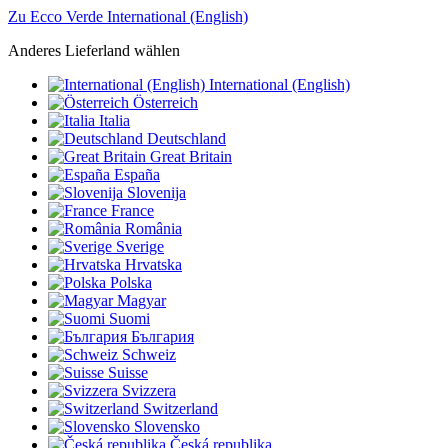
Zu Ecco Verde International (English)
Anderes Lieferland wählen
International (English)
Österreich
Italia
Deutschland
Great Britain
España
Slovenija
France
România
Sverige
Hrvatska
Polska
Magyar
Suomi
България
Schweiz
Suisse
Svizzera
Switzerland
Slovensko
Česká republika