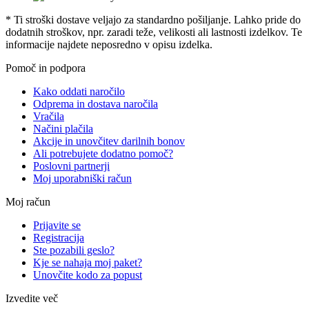
* Ti stroški dostave veljajo za standardno pošiljanje. Lahko pride do
dodatnih stroškov, npr. zaradi teže, velikosti ali lastnosti izdelkov. Te
informacije najdete neposredno v opisu izdelka.
Pomoč in podpora
Kako oddati naročilo
Odprema in dostava naročila
Vračila
Načini plačila
Akcije in unovčitev darilnih bonov
Ali potrebujete dodatno pomoč?
Poslovni partnerji
Moj uporabniški račun
Moj račun
Prijavite se
Registracija
Ste pozabili geslo?
Kje se nahaja moj paket?
Unovčite kodo za popust
Izvedite več