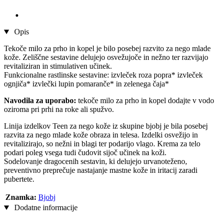
Opis
Tekoče milo za prho in kopel je bilo posebej razvito za nego mlade
kože. Zeliščne sestavine delujejo osvežujoče in nežno ter razvijajo
revitaliziran in stimulativen učinek.
Funkcionalne rastlinske sestavine: izvleček roza popra* izvleček
ognjiča* izvlečki lupin pomaranče* in zelenega čaja*
Navodila za uporabo:
tekoče milo za prho in kopel dodajte v vodo
oziroma pri prhi na roke ali spužvo.
Linija izdelkov Teen za nego kože iz skupine bjobj je bila posebej
razvita za nego mlade kože obraza in telesa. Izdelki osvežijo in
revitalizirajo, so nežni in blagi ter podarijo vlago. Krema za telo
podari poleg vsega tudi čudovit sijoč učinek na koži.
Sodelovanje dragocenih sestavin, ki delujejo urvanoteženo,
preventivno preprečuje nastajanje mastne kože in iritacij zaradi
pubertete.
Znamka:
Bjobj
Dodatne informacije