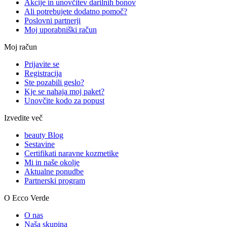
Akcije in unovčitev darilnih bonov
Ali potrebujete dodatno pomoč?
Poslovni partnerji
Moj uporabniški račun
Moj račun
Prijavite se
Registracija
Ste pozabili geslo?
Kje se nahaja moj paket?
Unovčite kodo za popust
Izvedite več
beauty Blog
Sestavine
Certifikati naravne kozmetike
Mi in naše okolje
Aktualne ponudbe
Partnerski program
O Ecco Verde
O nas
Naša skupina