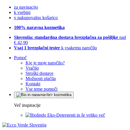
za navigacijo
k vsebini
v nakupovalno košarico
100% naravna kozmetika
Slovenija: standardna dostava brezplačna za pošiljke
nad
€ 42,90
Vsaj 1 brezplačni tester
k vsakemu naročilu
Pomoč
Kje je moje naročilo?
Vračilo
Stroški dostave
Možnosti plačila
Kontakt
Vse teme pomoči
Več inspiracije
Eko-Detergenti in še veliko več