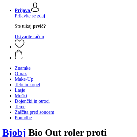
Prijava
Prijavite se zdaj
Ste tukaj
prvič?
Ustvarite račun
Znamke
Obraz
Make-Up
Telo in kopel
Lasje
Moški
Dojenčki in otroci
Teme
Zaščita pred soncem
Ponudbe
Bjobj
Bio Out roler proti