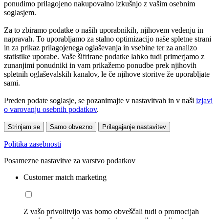
ponudimo prilagojeno nakupovalno izkušnjo z vašim osebnim
soglasjem.
Za to zbiramo podatke o naših uporabnikih, njihovem vedenju in
napravah. To uporabljamo za stalno optimizacijo naše spletne strani
in za prikaz prilagojenega oglaševanja in vsebine ter za analizo
statistike uporabe. Vaše šifrirane podatke lahko tudi primerjamo z
zunanjimi ponudniki in vam prikažemo ponudbe prek njihovih
spletnih oglaševalskih kanalov, le če njihove storitve že uporabljate
sami.
Preden podate soglasje, se pozanimajte v nastavitvah in v naši
izjavi
o varovanju osebnih podatkov
.
Strinjam se
Samo obvezno
Prilagajanje nastavitev
Politika zasebnosti
Posamezne nastavitve za varstvo podatkov
Customer match marketing
Z vašo privolitvijo vas bomo obveščali tudi o promocijah