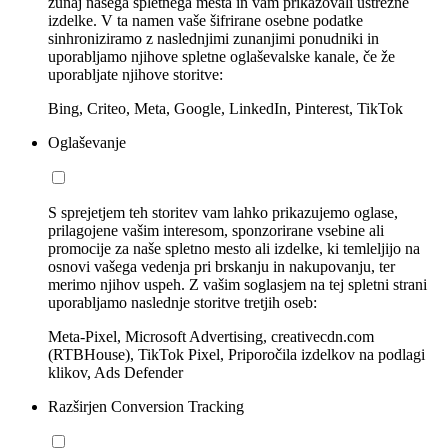
zunaj našega spletnega mesta in vam prikazovali ustrezne
izdelke. V ta namen vaše šifrirane osebne podatke
sinhroniziramo z naslednjimi zunanjimi ponudniki in
uporabljamo njihove spletne oglaševalske kanale, če že
uporabljate njihove storitve:
Bing, Criteo, Meta, Google, LinkedIn, Pinterest, TikTok
Oglaševanje
S sprejetjem teh storitev vam lahko prikazujemo oglase,
prilagojene vašim interesom, sponzorirane vsebine ali
promocije za naše spletno mesto ali izdelke, ki temleljijo na
osnovi vašega vedenja pri brskanju in nakupovanju, ter
merimo njihov uspeh. Z vašim soglasjem na tej spletni strani
uporabljamo naslednje storitve tretjih oseb:
Meta-Pixel, Microsoft Advertising, creativecdn.com
(RTBHouse), TikTok Pixel, Priporočila izdelkov na podlagi
klikov, Ads Defender
Razširjen Conversion Tracking