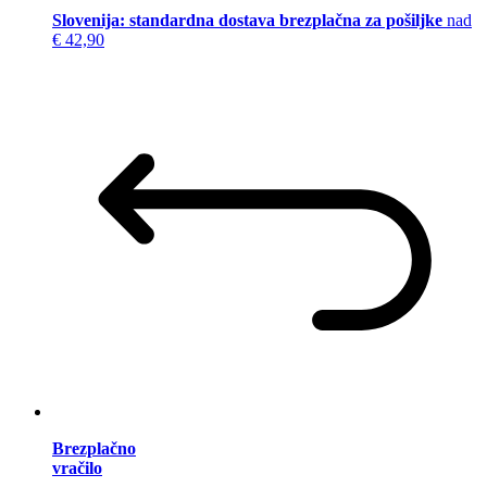
Slovenija: standardna dostava brezplačna za pošiljke
nad
€ 42,90
Brezplačno
vračilo