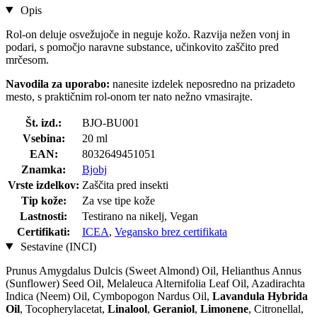
Opis
Rol-on deluje osvežujoče in neguje kožo. Razvija nežen vonj in
podari, s pomočjo naravne substance, učinkovito zaščito pred
mrčesom.
Navodila za uporabo:
nanesite izdelek neposredno na prizadeto
mesto, s praktičnim rol-onom ter nato nežno vmasirajte.
Št. izd.:
BJO-BU001
Vsebina:
20 ml
EAN:
8032649451051
Znamka:
Bjobj
Vrste izdelkov:
Zaščita pred insekti
Tip kože:
Za vse tipe kože
Lastnosti:
Testirano na nikelj, Vegan
Certifikati:
ICEA
,
Vegansko brez certifikata
Sestavine (INCI)
Prunus Amygdalus Dulcis (Sweet Almond) Oil, Helianthus Annus
(Sunflower) Seed Oil, Melaleuca Alternifolia Leaf Oil, Azadirachta
Indica (Neem) Oil, Cymbopogon Nardus Oil,
Lavandula Hybrida
Oil
, Tocopherylacetat,
Linalool
,
Geraniol
,
Limonene
, Citronellal,