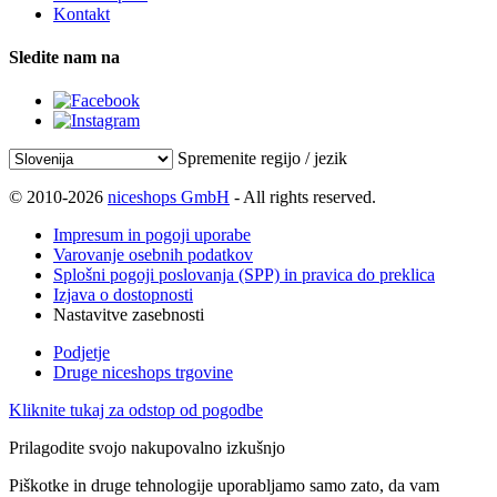
Kontakt
Sledite nam na
Spremenite regijo / jezik
© 2010-2026
niceshops GmbH
- All rights reserved.
Impresum in pogoji uporabe
Varovanje osebnih podatkov
Splošni pogoji poslovanja (SPP) in pravica do preklica
Izjava o dostopnosti
Nastavitve zasebnosti
Podjetje
Druge niceshops trgovine
Kliknite tukaj za odstop od pogodbe
Prilagodite svojo nakupovalno izkušnjo
Piškotke in druge tehnologije uporabljamo samo zato, da vam