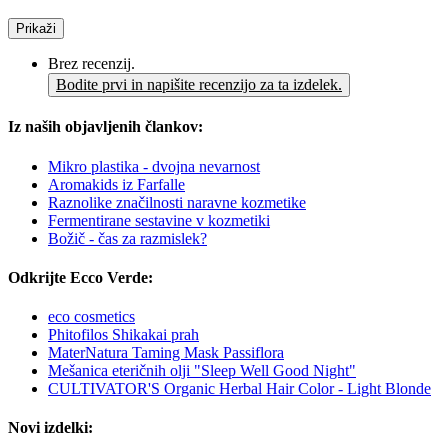
Prikaži
Brez recenzij.
Bodite prvi in napišite recenzijo za ta izdelek.
Iz naših objavljenih člankov:
Mikro plastika - dvojna nevarnost
Aromakids iz Farfalle
Raznolike značilnosti naravne kozmetike
Fermentirane sestavine v kozmetiki
Božič - čas za razmislek?
Odkrijte Ecco Verde:
eco cosmetics
Phitofilos Shikakai prah
MaterNatura Taming Mask Passiflora
Mešanica eteričnih olji "Sleep Well Good Night"
CULTIVATOR'S Organic Herbal Hair Color - Light Blonde
Novi izdelki: