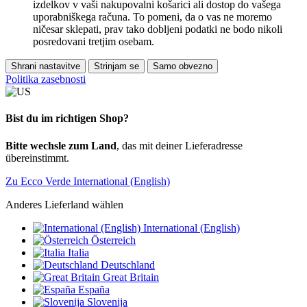
izdelkov v vaši nakupovalni košarici ali dostop do vašega
uporabniškega računa. To pomeni, da o vas ne moremo
ničesar sklepati, prav tako dobljeni podatki ne bodo nikoli
posredovani tretjim osebam.
Shrani nastavitve
Strinjam se
Samo obvezno
Politika zasebnosti
Bist du im richtigen Shop?
Bitte wechsle zum Land
, das mit deiner Lieferadresse
übereinstimmt.
Zu Ecco Verde International (English)
Anderes Lieferland wählen
International (English)
Österreich
Italia
Deutschland
Great Britain
España
Slovenija