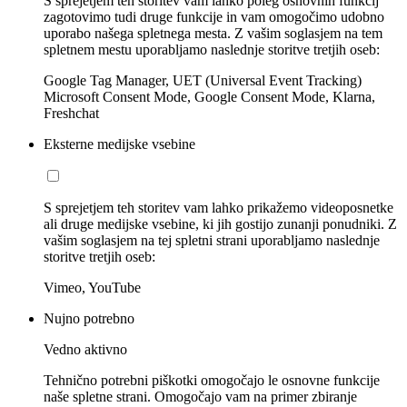
S sprejetjem teh storitev vam lahko poleg osnovnih funkcij
zagotovimo tudi druge funkcije in vam omogočimo udobno
uporabo našega spletnega mesta. Z vašim soglasjem na tem
spletnem mestu uporabljamo naslednje storitve tretjih oseb:
Google Tag Manager, UET (Universal Event Tracking)
Microsoft Consent Mode, Google Consent Mode, Klarna,
Freshchat
Eksterne medijske vsebine
S sprejetjem teh storitev vam lahko prikažemo videoposnetke
ali druge medijske vsebine, ki jih gostijo zunanji ponudniki. Z
vašim soglasjem na tej spletni strani uporabljamo naslednje
storitve tretjih oseb:
Vimeo, YouTube
Nujno potrebno
Vedno aktivno
Tehnično potrebni piškotki omogočajo le osnovne funkcije
naše spletne strani. Omogočajo vam na primer zbiranje