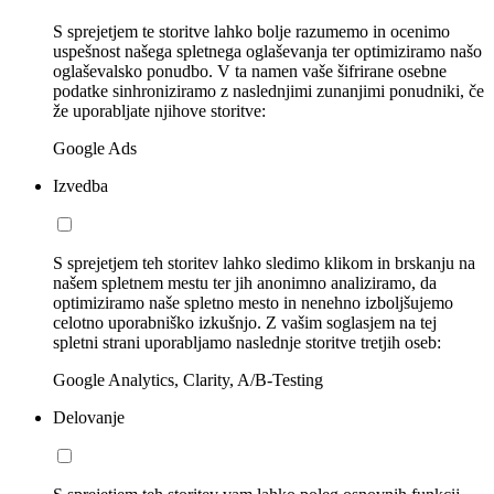
S sprejetjem te storitve lahko bolje razumemo in ocenimo
uspešnost našega spletnega oglaševanja ter optimiziramo našo
oglaševalsko ponudbo. V ta namen vaše šifrirane osebne
podatke sinhroniziramo z naslednjimi zunanjimi ponudniki, če
že uporabljate njihove storitve:
Google Ads
Izvedba
S sprejetjem teh storitev lahko sledimo klikom in brskanju na
našem spletnem mestu ter jih anonimno analiziramo, da
optimiziramo naše spletno mesto in nenehno izboljšujemo
celotno uporabniško izkušnjo. Z vašim soglasjem na tej
spletni strani uporabljamo naslednje storitve tretjih oseb:
Google Analytics, Clarity, A/B-Testing
Delovanje