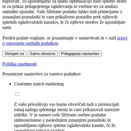
napravah. To uporabljamo za stalno optimizacijo naše spletne strani
in za prikaz prilagojenega oglaševanja in vsebine ter za analizo
statistike uporabe. Vaše šifrirane podatke lahko tudi primerjamo z
zunanjimi ponudniki in vam prikažemo ponudbe prek njihovih
spletnih oglaševalskih kanalov, le če njihove storitve že uporabljate
sami.
Preden podate soglasje, se pozanimajte v nastavitvah in v naši
izjavi
o varovanju osebnih podatkov
.
Strinjam se
Samo obvezno
Prilagajanje nastavitev
Politika zasebnosti
Posamezne nastavitve za varstvo podatkov
Customer match marketing
Z vašo privolitvijo vas bomo obveščali tudi o promocijah
zunaj našega spletnega mesta in vam prikazovali ustrezne
izdelke. V ta namen vaše šifrirane osebne podatke
sinhroniziramo z naslednjimi zunanjimi ponudniki in
uporabljamo njihove spletne oglaševalske kanale, če že
uporabljate njihove storitve: