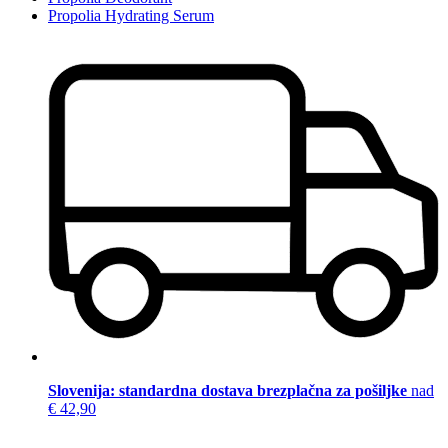
Propolia Hydrating Serum
Slovenija: standardna dostava brezplačna za pošiljke
nad
€ 42,90