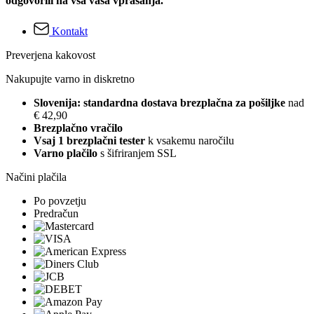
odgovorili na vsa vaša vprašanja.
Kontakt
Preverjena kakovost
Nakupujte varno in diskretno
Slovenija: standardna dostava brezplačna za pošiljke
nad
€ 42,90
Brezplačno vračilo
Vsaj 1 brezplačni tester
k vsakemu naročilu
Varno plačilo
s šifriranjem SSL
Načini plačila
Po povzetju
Predračun