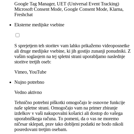
Google Tag Manager, UET (Universal Event Tracking)
Microsoft Consent Mode, Google Consent Mode, Klarna,
Freshchat
Eksterne medijske vsebine
S sprejetjem teh storitev vam lahko prikažemo videoposnetke
ali druge medijske vsebine, ki jih gostijo zunanji ponudniki. Z
vašim soglasjem na tej spletni strani uporabljamo naslednje
storitve tretjih oseb:
Vimeo, YouTube
Nujno potrebno
Vedno aktivno
Tehnično potrebni piškotki omogočajo le osnovne funkcije
naše spletne strani. Omogočajo vam na primer zbiranje
izdelkov v vaši nakupovalni košarici ali dostop do vašega
uporabniškega računa. To pomeni, da o vas ne moremo
ničesar sklepati, prav tako dobljeni podatki ne bodo nikoli
posredovani tretjim osebam.