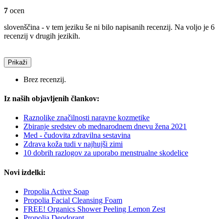
7
ocen
slovenščina - v tem jeziku še ni bilo napisanih recenzij. Na voljo je 6
recenzij v drugih jezikih.
Prikaži
Brez recenzij.
Iz naših objavljenih člankov:
Raznolike značilnosti naravne kozmetike
Zbiranje sredstev ob mednarodnem dnevu žena 2021
Med - čudovita zdravilna sestavina
Zdrava koža tudi v najhujši zimi
10 dobrih razlogov za uporabo menstrualne skodelice
Novi izdelki:
Propolia Active Soap
Propolia Facial Cleansing Foam
FREE! Organics Shower Peeling Lemon Zest
Propolia Deodorant