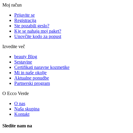
Moj račun
Prijavite se
Registracija
Ste pozabili geslo?
Kje se nahaja moj paket?
Unovčite kodo za popust
Izvedite več
beauty Blog
Sestavine
Certifikati naravne kozmetike
Mi in naše okolje
Aktualne ponudbe
Partnerski program
O Ecco Verde
O nas
Naša skupina
Kontakt
Sledite nam na