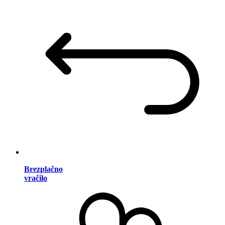
Brezplačno
vračilo