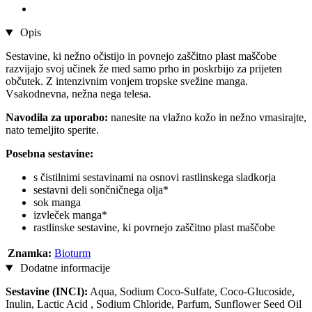
Opis
Sestavine, ki nežno očistijo in povnejo zaščitno plast maščobe
razvijajo svoj učinek že med samo prho in poskrbijo za prijeten
občutek. Z intenzivnim vonjem tropske svežine manga.
Vsakodnevna, nežna nega telesa.
Navodila za uporabo:
nanesite na vlažno kožo in nežno vmasirajte,
nato temeljito sperite.
Posebna sestavine:
s čistilnimi sestavinami na osnovi rastlinskega sladkorja
sestavni deli sončničnega olja*
sok manga
izvleček manga*
rastlinske sestavine, ki povrnejo zaščitno plast maščobe
Znamka:
Bioturm
Dodatne informacije
Sestavine (INCI):
Aqua, Sodium Coco-Sulfate, Coco-Glucoside,
Inulin, Lactic Acid , Sodium Chloride, Parfum, Sunflower Seed Oil