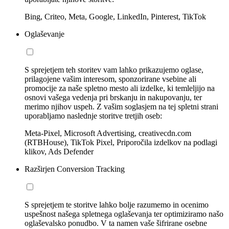
Bing, Criteo, Meta, Google, LinkedIn, Pinterest, TikTok
Oglaševanje
S sprejetjem teh storitev vam lahko prikazujemo oglase,
prilagojene vašim interesom, sponzorirane vsebine ali
promocije za naše spletno mesto ali izdelke, ki temleljijo na
osnovi vašega vedenja pri brskanju in nakupovanju, ter
merimo njihov uspeh. Z vašim soglasjem na tej spletni strani
uporabljamo naslednje storitve tretjih oseb:
Meta-Pixel, Microsoft Advertising, creativecdn.com
(RTBHouse), TikTok Pixel, Priporočila izdelkov na podlagi
klikov, Ads Defender
Razširjen Conversion Tracking
S sprejetjem te storitve lahko bolje razumemo in ocenimo
uspešnost našega spletnega oglaševanja ter optimiziramo našo
oglaševalsko ponudbo. V ta namen vaše šifrirane osebne