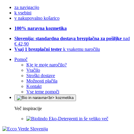
za navigacijo
k vsebini
v nakupovalno košarico
100% naravna kozmetika
Slovenija: standardna dostava brezplačna za pošiljke
nad
€ 42,90
Vsaj 1 brezplačni tester
k vsakemu naročilu
Pomoč
Kje je moje naročilo?
Vračilo
Stroški dostave
Možnosti plačila
Kontakt
Vse teme pomoči
Več inspiracije
Eko-Detergenti in še veliko več