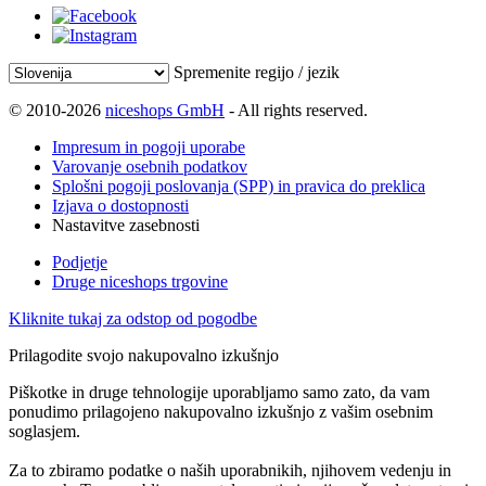
Spremenite regijo / jezik
© 2010-2026
niceshops GmbH
- All rights reserved.
Impresum in pogoji uporabe
Varovanje osebnih podatkov
Splošni pogoji poslovanja (SPP) in pravica do preklica
Izjava o dostopnosti
Nastavitve zasebnosti
Podjetje
Druge niceshops trgovine
Kliknite tukaj za odstop od pogodbe
Prilagodite svojo nakupovalno izkušnjo
Piškotke in druge tehnologije uporabljamo samo zato, da vam
ponudimo prilagojeno nakupovalno izkušnjo z vašim osebnim
soglasjem.
Za to zbiramo podatke o naših uporabnikih, njihovem vedenju in