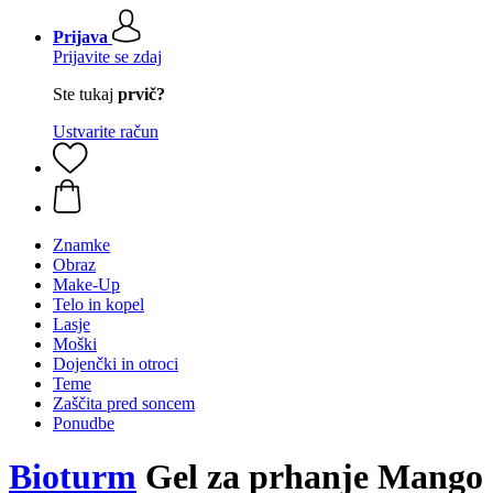
Prijava
Prijavite se zdaj
Ste tukaj
prvič?
Ustvarite račun
Znamke
Obraz
Make-Up
Telo in kopel
Lasje
Moški
Dojenčki in otroci
Teme
Zaščita pred soncem
Ponudbe
Bioturm
Gel za prhanje Mango