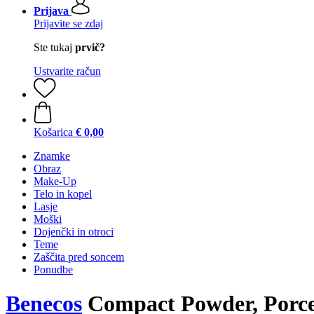
Prijava
Prijavite se zdaj
Ste tukaj
prvič?
Ustvarite račun
Košarica
€ 0,00
Znamke
Obraz
Make-Up
Telo in kopel
Lasje
Moški
Dojenčki in otroci
Teme
Zaščita pred soncem
Ponudbe
Benecos
Compact Powder, Porcel