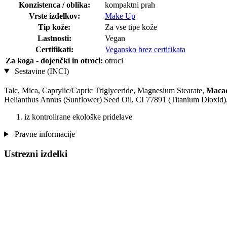
Konzistenca / oblika:
kompaktni prah
Vrste izdelkov:
Make Up
Tip kože:
Za vse tipe kože
Lastnosti:
Vegan
Certifikati:
Vegansko brez certifikata
Za koga - dojenčki in otroci:
otroci
Sestavine (INCI)
Talc, Mica, Caprylic/Capric Triglyceride, Magnesium Stearate,
Macad
Helianthus Annus (Sunflower) Seed Oil, CI 77891 (Titanium Dioxid),
iz kontrolirane ekološke pridelave
Pravne informacije
Ustrezni izdelki