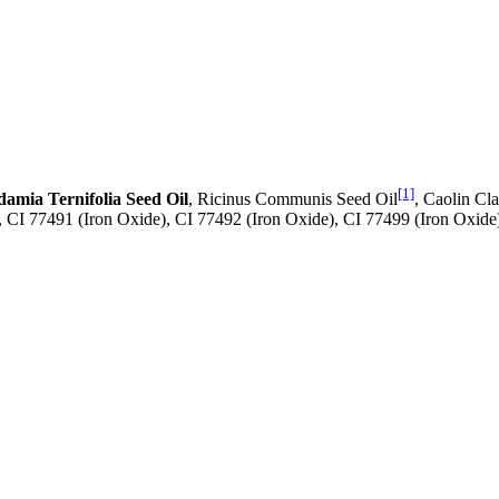
[1]
amia Ternifolia Seed Oil
, Ricinus Communis Seed Oil
, Caolin Cl
 CI 77491 (Iron Oxide), CI 77492 (Iron Oxide), CI 77499 (Iron Oxide