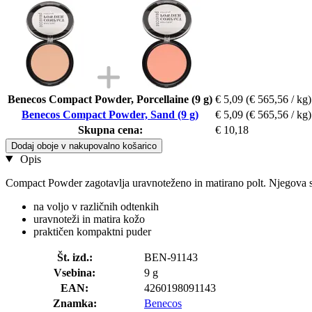
Benecos Compact Powder, Porcellaine (9 g)
€ 5,09
(€ 565,56 / kg)
Benecos Compact Powder, Sand (9 g)
€ 5,09
(€ 565,56 / kg)
Skupna cena:
€ 10,18
Dodaj oboje v nakupovalno košarico
Opis
Compact Powder zagotavlja uravnoteženo in matirano polt. Njegova se
na voljo v različnih odtenkih
uravnoteži in matira kožo
praktičen kompaktni puder
Št. izd.:
BEN-91143
Vsebina:
9 g
EAN:
4260198091143
Znamka:
Benecos