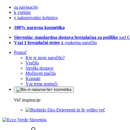
za navigacijo
k vsebini
v nakupovalno košarico
100% naravna kozmetika
Slovenija: standardna dostava brezplačna za pošiljke
nad €
Vsaj 1 brezplačni tester
k vsakemu naročilu
Pomoč
Kje je moje naročilo?
Vračilo
Stroški dostave
Možnosti plačila
Kontakt
Vse teme pomoči
Več inspiracije
Eko-Detergenti in še veliko več