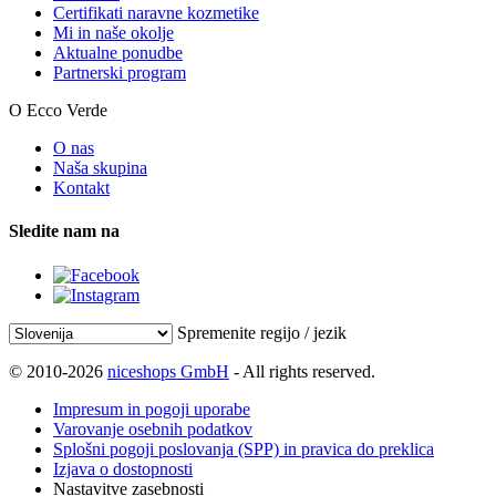
Certifikati naravne kozmetike
Mi in naše okolje
Aktualne ponudbe
Partnerski program
O Ecco Verde
O nas
Naša skupina
Kontakt
Sledite nam na
Spremenite regijo / jezik
© 2010-2026
niceshops GmbH
- All rights reserved.
Impresum in pogoji uporabe
Varovanje osebnih podatkov
Splošni pogoji poslovanja (SPP) in pravica do preklica
Izjava o dostopnosti
Nastavitve zasebnosti