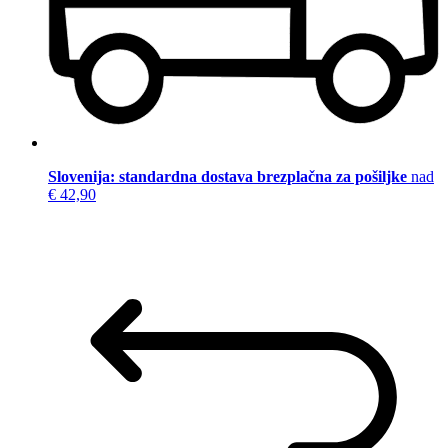
Slovenija: standardna dostava brezplačna za pošiljke
nad
€ 42,90