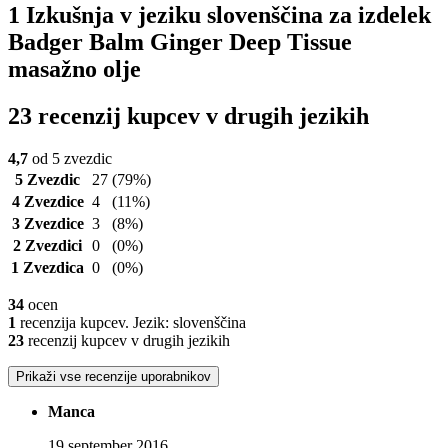
1 Izkušnja v jeziku slovenščina za izdelek
Badger Balm Ginger Deep Tissue
masažno olje
23 recenzij kupcev v drugih jezikih
4,7
od 5 zvezdic
5 Zvezdic
27
(79%)
4 Zvezdice
4
(11%)
3 Zvezdice
3
(8%)
2 Zvezdici
0
(0%)
1 Zvezdica
0
(0%)
34
ocen
1
recenzija kupcev. Jezik: slovenščina
23
recenzij kupcev v drugih jezikih
Prikaži vse recenzije uporabnikov
Manca
19 september 2016