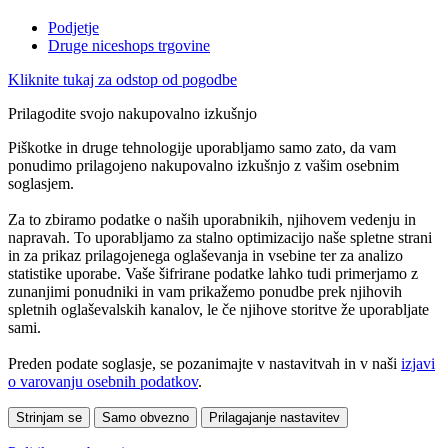
Podjetje
Druge niceshops trgovine
Kliknite tukaj za odstop od pogodbe
Prilagodite svojo nakupovalno izkušnjo
Piškotke in druge tehnologije uporabljamo samo zato, da vam
ponudimo prilagojeno nakupovalno izkušnjo z vašim osebnim
soglasjem.
Za to zbiramo podatke o naših uporabnikih, njihovem vedenju in
napravah. To uporabljamo za stalno optimizacijo naše spletne strani
in za prikaz prilagojenega oglaševanja in vsebine ter za analizo
statistike uporabe. Vaše šifrirane podatke lahko tudi primerjamo z
zunanjimi ponudniki in vam prikažemo ponudbe prek njihovih
spletnih oglaševalskih kanalov, le če njihove storitve že uporabljate
sami.
Preden podate soglasje, se pozanimajte v nastavitvah in v naši
izjavi
o varovanju osebnih podatkov
.
Strinjam se
Samo obvezno
Prilagajanje nastavitev