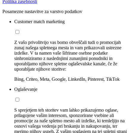
Politika zasebnosti
Posamezne nastavitve za varstvo podatkov
Customer match marketing
Z vašo privolitvijo vas bomo obveščali tudi o promocijah
zunaj našega spletnega mesta in vam prikazovali ustrezne
izdelke. V ta namen vaše šifrirane osebne podatke
sinhroniziramo z naslednjimi zunanjimi ponudniki in
uporabljamo njihove spletne oglaševalske kanale, če že
uporabljate njihove storitve:
Bing, Criteo, Meta, Google, LinkedIn, Pinterest, TikTok
Oglaševanje
S sprejetjem teh storitev vam lahko prikazujemo oglase,
prilagojene vašim interesom, sponzorirane vsebine ali
promocije za naše spletno mesto ali izdelke, ki temleljijo na
osnovi vašega vedenja pri brskanju in nakupovanju, ter
merimo njihov uspeh. Z vašim soglasjem na tej spletni strani