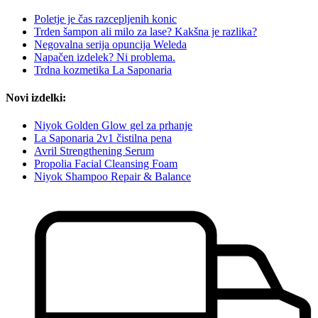
Poletje je čas razcepljenih konic
Trden šampon ali milo za lase? Kakšna je razlika?
Negovalna serija opuncija Weleda
Napačen izdelek? Ni problema.
Trdna kozmetika La Saponaria
Novi izdelki:
Niyok Golden Glow gel za prhanje
La Saponaria 2v1 čistilna pena
Avril Strengthening Serum
Propolia Facial Cleansing Foam
Niyok Shampoo Repair & Balance