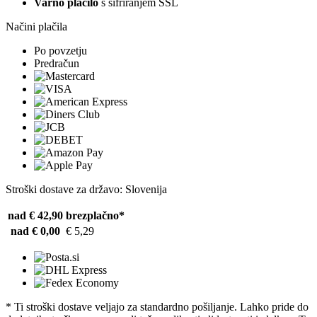
Varno plačilo
s šifriranjem SSL
Načini plačila
Po povzetju
Predračun
Stroški dostave za državo: Slovenija
nad € 42,90
brezplačno*
nad € 0,00
€ 5,29
* Ti stroški dostave veljajo za standardno pošiljanje. Lahko pride do