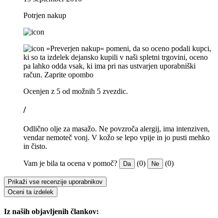
Potrjen nakup
»Preverjen nakup« pomeni, da so oceno podali kupci,
ki so ta izdelek dejansko kupili v naši spletni trgovini, oceno
pa lahko odda vsak, ki ima pri nas ustvarjen uporabniški
račun.
Zaprite opombo
Ocenjen z 5 od možnih 5 zvezdic.
/
Odlično olje za masažo. Ne povzroča alergij, ima intenziven,
vendar nemoteč vonj. V kožo se lepo vpije in jo pusti mehko
in čisto.
Vam je bila ta ocena v pomoč?
(0)
(0)
Da
Ne
Prikaži vse recenzije uporabnikov
Oceni ta izdelek
Iz naših objavljenih člankov: