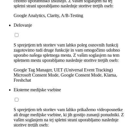
celotno uporabniško izkušnjo. Z vašim soglasjem na tej
spletni strani uporabljamo naslednje storitve tretjih oseb:
Google Analytics, Clarity, A/B-Testing
Delovanje
S sprejetjem teh storitev vam lahko poleg osnovnih funkcij
zagotovimo tudi druge funkcije in vam omogočimo udobno
uporabo našega spletnega mesta. Z vašim soglasjem na tem
spletnem mestu uporabljamo naslednje storitve tretjih oseb:
Google Tag Manager, UET (Universal Event Tracking)
Microsoft Consent Mode, Google Consent Mode, Klarna,
Freshchat
Eksterne medijske vsebine
S sprejetjem teh storitev vam lahko prikažemo videoposnetke
ali druge medijske vsebine, ki jih gostijo zunanji ponudniki. Z
vašim soglasjem na tej spletni strani uporabljamo naslednje
storitve tretjih oseb: