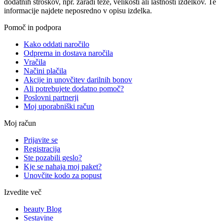
dodatnih stroškov, npr. zaradi teže, velikosti ali lastnosti izdelkov. Te
informacije najdete neposredno v opisu izdelka.
Pomoč in podpora
Kako oddati naročilo
Odprema in dostava naročila
Vračila
Načini plačila
Akcije in unovčitev darilnih bonov
Ali potrebujete dodatno pomoč?
Poslovni partnerji
Moj uporabniški račun
Moj račun
Prijavite se
Registracija
Ste pozabili geslo?
Kje se nahaja moj paket?
Unovčite kodo za popust
Izvedite več
beauty Blog
Sestavine