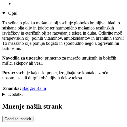
Opis
Ta svilnato gladka mešanica olj vsebuje globoko hranljiva, hladno
stiskana olja oliv in jojobe ter harmonično mešanico rastlinskih
izvlečkov in eteričnih olj za razvajanje telesa in duha. Odkrijte moč
terapevtskih olj, polnih vitaminov, antioksidantov in hranilnih snovi!
To masažno olje ponuja bogato in spodbudno nego z ogrevalnimi
lastnostmi.
Navodila za uporabo
: primerno za masažo utrujenih in bolečih
mišic, sklepov ali vezi.
Pozor:
vsebuje kajenski poper, izogibajte se kontakta z očmi,
nosom, ust ali durgih občutljivih delov telesa.
Znamka:
Badger Balm
Dodatki
Mnenje naših strank
Oceni ta izdelek