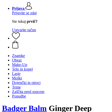
Prijava
Prijavite se zdaj
Ste tukaj
prvič?
Ustvarite račun
Znamke
Obraz
Make-Up
Telo in kopel
Lasje
Moški
Dojenčki in otroci
Teme
Zaščita pred soncem
Ponudbe
Badger Balm
Ginger Deep