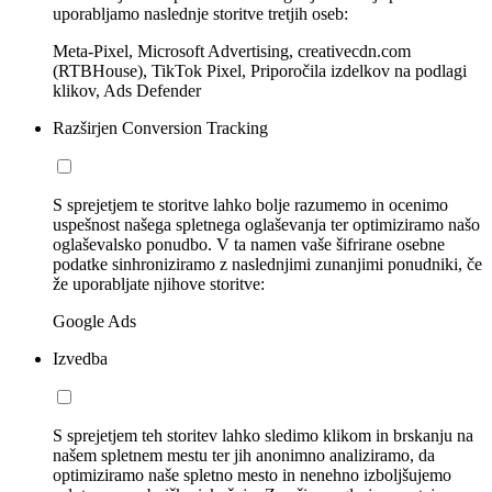
uporabljamo naslednje storitve tretjih oseb:
Meta-Pixel, Microsoft Advertising, creativecdn.com
(RTBHouse), TikTok Pixel, Priporočila izdelkov na podlagi
klikov, Ads Defender
Razširjen Conversion Tracking
S sprejetjem te storitve lahko bolje razumemo in ocenimo
uspešnost našega spletnega oglaševanja ter optimiziramo našo
oglaševalsko ponudbo. V ta namen vaše šifrirane osebne
podatke sinhroniziramo z naslednjimi zunanjimi ponudniki, če
že uporabljate njihove storitve:
Google Ads
Izvedba
S sprejetjem teh storitev lahko sledimo klikom in brskanju na
našem spletnem mestu ter jih anonimno analiziramo, da
optimiziramo naše spletno mesto in nenehno izboljšujemo