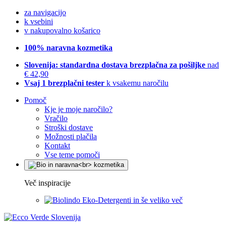
za navigacijo
k vsebini
v nakupovalno košarico
100% naravna kozmetika
Slovenija: standardna dostava brezplačna za pošiljke
nad
€ 42,90
Vsaj 1 brezplačni tester
k vsakemu naročilu
Pomoč
Kje je moje naročilo?
Vračilo
Stroški dostave
Možnosti plačila
Kontakt
Vse teme pomoči
Več inspiracije
Eko-Detergenti in še veliko več