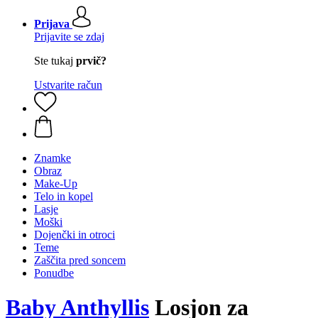
Prijava
Prijavite se zdaj
Ste tukaj
prvič?
Ustvarite račun
Znamke
Obraz
Make-Up
Telo in kopel
Lasje
Moški
Dojenčki in otroci
Teme
Zaščita pred soncem
Ponudbe
Baby Anthyllis
Losjon za