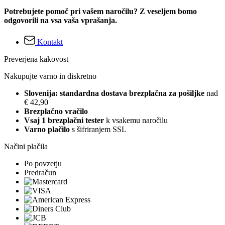
Potrebujete pomoč pri vašem naročilu? Z veseljem bomo
odgovorili na vsa vaša vprašanja.
Kontakt
Preverjena kakovost
Nakupujte varno in diskretno
Slovenija: standardna dostava brezplačna za pošiljke
nad
€ 42,90
Brezplačno vračilo
Vsaj 1 brezplačni tester
k vsakemu naročilu
Varno plačilo
s šifriranjem SSL
Načini plačila
Po povzetju
Predračun