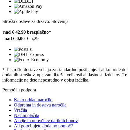
Stroški dostave za državo: Slovenija
nad € 42,90
brezplačno*
nad € 0,00
€ 5,29
* Ti stroški dostave veljajo za standardno pošiljanje. Lahko pride do
dodatnih stroškov, npr. zaradi teže, velikosti ali lastnosti izdelkov. Te
informacije najdete neposredno v opisu izdelka.
Pomoč in podpora
Kako oddati naročilo
Odprema in dostava naročila
Vračila
Načini plačila
Akcije in unovčitev darilnih bonov
Ali potrebujete dodatno pomoč?