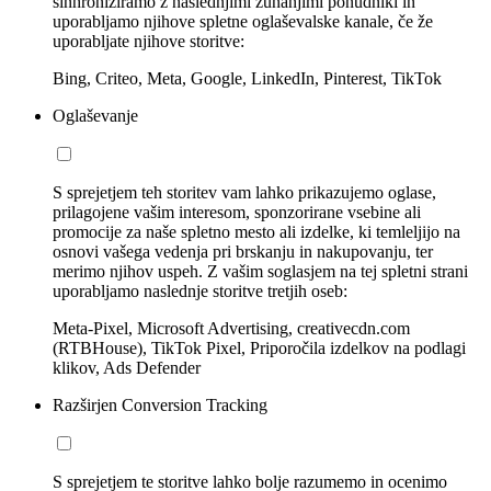
sinhroniziramo z naslednjimi zunanjimi ponudniki in
uporabljamo njihove spletne oglaševalske kanale, če že
uporabljate njihove storitve:
Bing, Criteo, Meta, Google, LinkedIn, Pinterest, TikTok
Oglaševanje
S sprejetjem teh storitev vam lahko prikazujemo oglase,
prilagojene vašim interesom, sponzorirane vsebine ali
promocije za naše spletno mesto ali izdelke, ki temleljijo na
osnovi vašega vedenja pri brskanju in nakupovanju, ter
merimo njihov uspeh. Z vašim soglasjem na tej spletni strani
uporabljamo naslednje storitve tretjih oseb:
Meta-Pixel, Microsoft Advertising, creativecdn.com
(RTBHouse), TikTok Pixel, Priporočila izdelkov na podlagi
klikov, Ads Defender
Razširjen Conversion Tracking
S sprejetjem te storitve lahko bolje razumemo in ocenimo