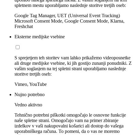
spletnem mestu uporabljamo naslednje storitve tretjih oseb:
Google Tag Manager, UET (Universal Event Tracking)
Microsoft Consent Mode, Google Consent Mode, Klarna,
Freshchat
Eksterne medijske vsebine
S sprejetjem teh storitev vam lahko prikažemo videoposnetke
ali druge medijske vsebine, ki jih gostijo zunanji ponudniki. Z
vašim soglasjem na tej spletni strani uporabljamo naslednje
storitve tretjih oseb:
Vimeo, YouTube
Nujno potrebno
Vedno aktivno
Tehnično potrebni piškotki omogočajo le osnovne funkcije
naše spletne strani. Omogočajo vam na primer zbiranje
izdelkov v vaši nakupovalni košarici ali dostop do vašega
uporabniškega računa. To pomeni, da o vas ne moremo