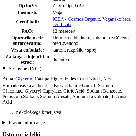
Tip kože:
Za vse tipe kože
Lastnosti:
Vegan
ICEA - Cosmos Organic
,
Vegansko brez
Certifikati:
certifikata
PAO:
12 mesecev
Opozorila glede
Hranite na hladnem, suhem in zaščiteno
shranjevanja:
pred svetlobo
Vrsta embalaže:
karton, razpršilo / sprej
Za koga - dojenčki in
dojenčki
otroci:
Sestavine (INCI)
Aqua,
Glycerin
, Catalpa Bignonioides Leaf Extract, Aloe
[1]
Barbadensis Leaf Juice
, Biosaccharide Gum-1, Sodium
Gluconate, Glyceryl Caprylate, Citric Acid, Sodium Benzoate,
Potassium Sorbate, Sodium Anisate, Sodium Levulinate, P-Anisic
Acid
iz ekološkega kmetijstva
Pravne informacije
Ustrezni izdelki