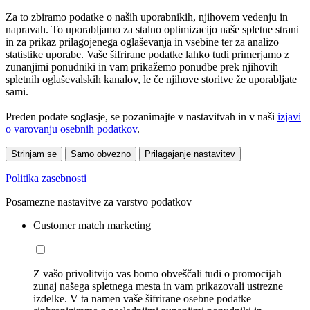
Za to zbiramo podatke o naših uporabnikih, njihovem vedenju in
napravah. To uporabljamo za stalno optimizacijo naše spletne strani
in za prikaz prilagojenega oglaševanja in vsebine ter za analizo
statistike uporabe. Vaše šifrirane podatke lahko tudi primerjamo z
zunanjimi ponudniki in vam prikažemo ponudbe prek njihovih
spletnih oglaševalskih kanalov, le če njihove storitve že uporabljate
sami.
Preden podate soglasje, se pozanimajte v nastavitvah in v naši
izjavi
o varovanju osebnih podatkov
.
Strinjam se
Samo obvezno
Prilagajanje nastavitev
Politika zasebnosti
Posamezne nastavitve za varstvo podatkov
Customer match marketing
Z vašo privolitvijo vas bomo obveščali tudi o promocijah
zunaj našega spletnega mesta in vam prikazovali ustrezne
izdelke. V ta namen vaše šifrirane osebne podatke