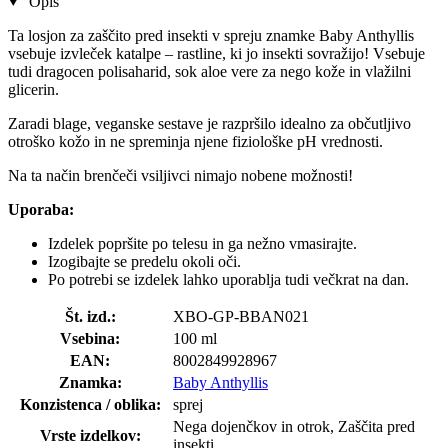
Opis
Ta losjon za zaščito pred insekti v spreju znamke Baby Anthyllis
vsebuje izvleček katalpe – rastline, ki jo insekti sovražijo! Vsebuje
tudi dragocen polisaharid, sok aloe vere za nego kože in vlažilni
glicerin.
Zaradi blage, veganske sestave je razpršilo idealno za občutljivo
otroško kožo in ne spreminja njene fiziološke pH vrednosti.
Na ta način brenčeči vsiljivci nimajo nobene možnosti!
Uporaba:
Izdelek popršite po telesu in ga nežno vmasirajte.
Izogibajte se predelu okoli oči.
Po potrebi se izdelek lahko uporablja tudi večkrat na dan.
Št. izd.:
XBO-GP-BBAN021
Vsebina:
100 ml
EAN:
8002849928967
Znamka:
Baby Anthyllis
Konzistenca / oblika:
sprej
Nega dojenčkov in otrok, Zaščita pred
Vrste izdelkov:
insekti