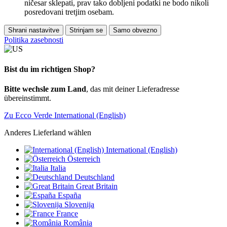
ničesar sklepati, prav tako dobljeni podatki ne bodo nikoli
posredovani tretjim osebam.
Shrani nastavitve
Strinjam se
Samo obvezno
Politika zasebnosti
Bist du im richtigen Shop?
Bitte wechsle zum Land
, das mit deiner Lieferadresse
übereinstimmt.
Zu Ecco Verde International (English)
Anderes Lieferland wählen
International (English)
Österreich
Italia
Deutschland
Great Britain
España
Slovenija
France
România