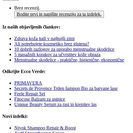
Brez recenzij.
Bodite prvi in napišite recenzijo za ta izdelek.
Iz naših objavljenih člankov:
Zdrava koža tudi v najhujši zimi
Ali potrebujete kozmetiko brez glutena?
10 dobrih razlogov za uporabo menstrualne skodelice
5 masažnih korakov za učvrstitev kože obraza
Menstrualne skodelice - praktične, higienične, ekonomične
Odkrijte Ecco Verde:
PRIMAVERA
Secrets de Provence Trden šampon Bio za barvane lase
Feele Repair Set
Fitocose Balzam za ustnice
Unique Beauty Serum za rast in krepitev las
Novi izdelki:
Niyok Shampoo Repair & Boost