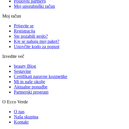
Poslovni partnerji
Moj uporabniški račun
Moj račun
Prijavite se
Registracija
Ste pozabili geslo?
Kje se nahaja moj paket?
Unovčite kodo za popust
Izvedite več
beauty Blog
Sestavine
Certifikati naravne kozmetike
Mi in naše okolje
Aktualne ponudbe
Partnerski program
O Ecco Verde
O nas
Naša skupina
Kontakt