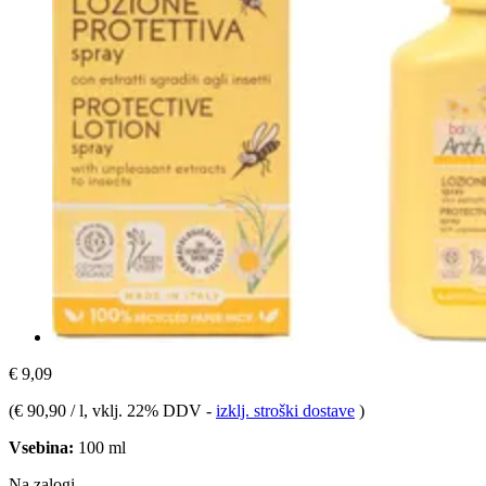
€ 9,09
(
€ 90,90 / l
, vklj. 22% DDV
-
izklj. stroški dostave
)
Vsebina:
100 ml
Na zalogi