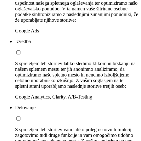
uspešnost našega spletnega oglaševanja ter optimiziramo našo
oglaševalsko ponudbo. V ta namen vaše šifrirane osebne
podatke sinhroniziramo z naslednjimi zunanjimi ponudniki, če
že uporabljate njihove storitve:
Google Ads
Izvedba
S sprejetjem teh storitev lahko sledimo klikom in brskanju na
našem spletnem mestu ter jih anonimno analiziramo, da
optimiziramo naše spletno mesto in nenehno izboljšujemo
celotno uporabniško izkušnjo. Z vašim soglasjem na tej
spletni strani uporabljamo naslednje storitve tretjih oseb:
Google Analytics, Clarity, A/B-Testing
Delovanje
S sprejetjem teh storitev vam lahko poleg osnovnih funkcij
zagotovimo tudi druge funkcije in vam omogočimo udobno
uporabo našega spletnega mesta. Z vašim soglasjem na tem