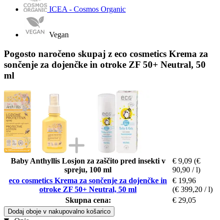
ICEA - Cosmos Organic
Vegan
Pogosto naročeno skupaj z eco cosmetics Krema za
sončenje za dojenčke in otroke ZF 50+ Neutral, 50
ml
Baby Anthyllis Losjon za zaščito pred insekti v
€ 9,09
(€
spreju, 100 ml
90,90 / l)
eco cosmetics Krema za sončenje za dojenčke in
€ 19,96
otroke ZF 50+ Neutral, 50 ml
(€ 399,20 / l)
Skupna cena:
€ 29,05
Dodaj oboje v nakupovalno košarico