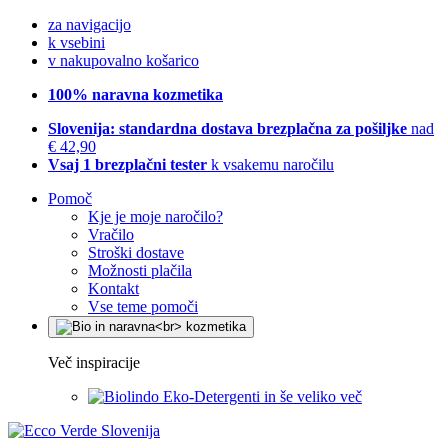
za navigacijo
k vsebini
v nakupovalno košarico
100% naravna kozmetika
Slovenija: standardna dostava brezplačna za pošiljke
nad
€ 42,90
Vsaj 1 brezplačni tester
k vsakemu naročilu
Pomoč
Kje je moje naročilo?
Vračilo
Stroški dostave
Možnosti plačila
Kontakt
Vse teme pomoči
Več inspiracije
Eko-Detergenti in še veliko več