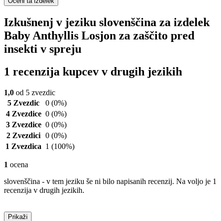
Oceni ta izdelek
Izkušnenj v jeziku slovenščina za izdelek
Baby Anthyllis Losjon za zaščito pred
insekti v spreju
1 recenzija kupcev v drugih jezikih
1,0
od 5 zvezdic
5 Zvezdic
0
(0%)
4 Zvezdice
0
(0%)
3 Zvezdice
0
(0%)
2 Zvezdici
0
(0%)
1 Zvezdica
1
(100%)
1
ocena
slovenščina - v tem jeziku še ni bilo napisanih recenzij. Na voljo je 1
recenzija v drugih jezikih.
Prikaži