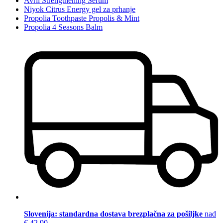
Avril Strengthening Serum
Niyok Citrus Energy gel za prhanje
Propolia Toothpaste Propolis & Mint
Propolia 4 Seasons Balm
Slovenija: standardna dostava brezplačna za pošiljke
nad
€ 42,90