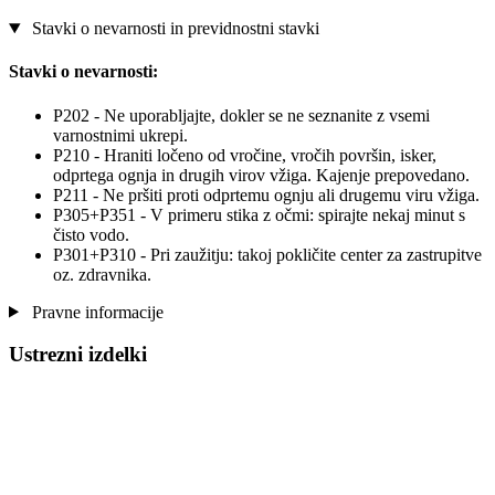
Stavki o nevarnosti in previdnostni stavki
Stavki o nevarnosti:
P202 - Ne uporabljajte, dokler se ne seznanite z vsemi
varnostnimi ukrepi.
P210 - Hraniti ločeno od vročine, vročih površin, isker,
odprtega ognja in drugih virov vžiga. Kajenje prepovedano.
P211 - Ne pršiti proti odprtemu ognju ali drugemu viru vžiga.
P305+P351 - V primeru stika z očmi: spirajte nekaj minut s
čisto vodo.
P301+P310 - Pri zaužitju: takoj pokličite center za zastrupitve
oz. zdravnika.
Pravne informacije
Ustrezni izdelki