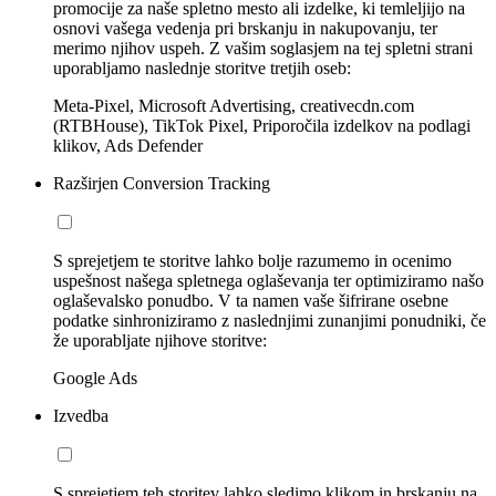
promocije za naše spletno mesto ali izdelke, ki temleljijo na
osnovi vašega vedenja pri brskanju in nakupovanju, ter
merimo njihov uspeh. Z vašim soglasjem na tej spletni strani
uporabljamo naslednje storitve tretjih oseb:
Meta-Pixel, Microsoft Advertising, creativecdn.com
(RTBHouse), TikTok Pixel, Priporočila izdelkov na podlagi
klikov, Ads Defender
Razširjen Conversion Tracking
S sprejetjem te storitve lahko bolje razumemo in ocenimo
uspešnost našega spletnega oglaševanja ter optimiziramo našo
oglaševalsko ponudbo. V ta namen vaše šifrirane osebne
podatke sinhroniziramo z naslednjimi zunanjimi ponudniki, če
že uporabljate njihove storitve:
Google Ads
Izvedba
S sprejetjem teh storitev lahko sledimo klikom in brskanju na