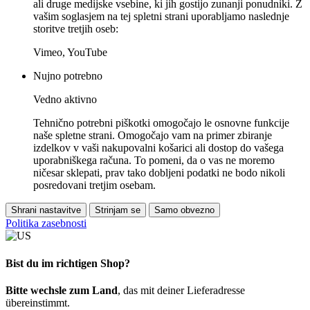
ali druge medijske vsebine, ki jih gostijo zunanji ponudniki. Z
vašim soglasjem na tej spletni strani uporabljamo naslednje
storitve tretjih oseb:
Vimeo, YouTube
Nujno potrebno
Vedno aktivno
Tehnično potrebni piškotki omogočajo le osnovne funkcije
naše spletne strani. Omogočajo vam na primer zbiranje
izdelkov v vaši nakupovalni košarici ali dostop do vašega
uporabniškega računa. To pomeni, da o vas ne moremo
ničesar sklepati, prav tako dobljeni podatki ne bodo nikoli
posredovani tretjim osebam.
Shrani nastavitve
Strinjam se
Samo obvezno
Politika zasebnosti
Bist du im richtigen Shop?
Bitte wechsle zum Land
, das mit deiner Lieferadresse
übereinstimmt.