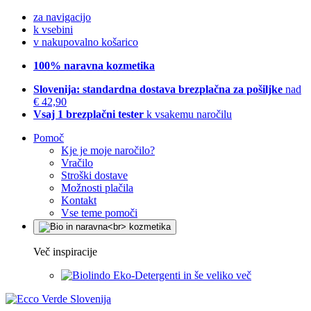
za navigacijo
k vsebini
v nakupovalno košarico
100% naravna kozmetika
Slovenija: standardna dostava brezplačna za pošiljke
nad
€ 42,90
Vsaj 1 brezplačni tester
k vsakemu naročilu
Pomoč
Kje je moje naročilo?
Vračilo
Stroški dostave
Možnosti plačila
Kontakt
Vse teme pomoči
Več inspiracije
Eko-Detergenti in še veliko več