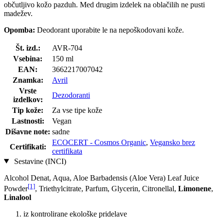
občutljivo kožo pazduh. Med drugim izdelek na oblačilih ne pusti
madežev.
Opomba:
Deodorant uporabite le na nepoškodovani kože.
Št. izd.:
AVR-704
Vsebina:
150 ml
EAN:
3662217007042
Znamka:
Avril
Vrste
Dezodoranti
izdelkov:
Tip kože:
Za vse tipe kože
Lastnosti:
Vegan
Dišavne note:
sadne
ECOCERT - Cosmos Organic
,
Vegansko brez
Certifikati:
certifikata
Sestavine (INCI)
Alcohol Denat, Aqua, Aloe Barbadensis (Aloe Vera) Leaf Juice
[1]
Powder
, Triethylcitrate, Parfum, Glycerin, Citronellal,
Limonene
,
Linalool
iz kontrolirane ekološke pridelave