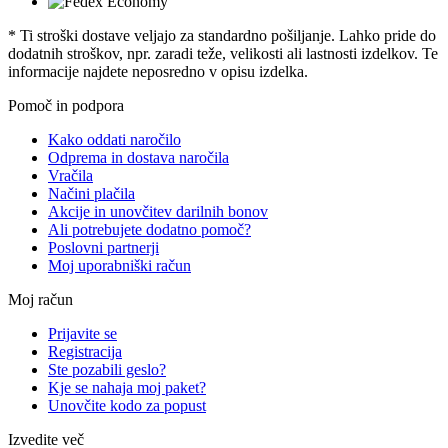
* Ti stroški dostave veljajo za standardno pošiljanje. Lahko pride do
dodatnih stroškov, npr. zaradi teže, velikosti ali lastnosti izdelkov. Te
informacije najdete neposredno v opisu izdelka.
Pomoč in podpora
Kako oddati naročilo
Odprema in dostava naročila
Vračila
Načini plačila
Akcije in unovčitev darilnih bonov
Ali potrebujete dodatno pomoč?
Poslovni partnerji
Moj uporabniški račun
Moj račun
Prijavite se
Registracija
Ste pozabili geslo?
Kje se nahaja moj paket?
Unovčite kodo za popust
Izvedite več