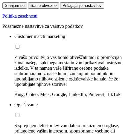
Strinjam se
Samo obvezno
Prilagajanje nastavitev
Politika zasebnosti
Posamezne nastavitve za varstvo podatkov
Customer match marketing
Z vašo privolitvijo vas bomo obveščali tudi o promocijah
zunaj našega spletnega mesta in vam prikazovali ustrezne
izdelke. V ta namen vaše šifrirane osebne podatke
sinhroniziramo z naslednjimi zunanjimi ponudniki in
uporabljamo njihove spletne oglaševalske kanale, če že
uporabljate njihove storitve:
Bing, Criteo, Meta, Google, LinkedIn, Pinterest, TikTok
Oglaševanje
S sprejetjem teh storitev vam lahko prikazujemo oglase,
prilagojene vašim interesom, sponzorirane vsebine ali