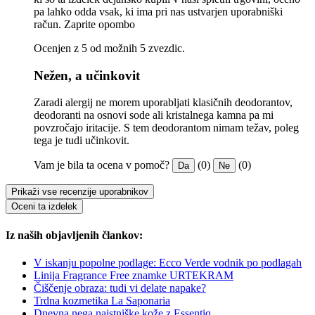
pa lahko odda vsak, ki ima pri nas ustvarjen uporabniški
račun.
Zaprite opombo
Ocenjen z 5 od možnih 5 zvezdic.
Nežen, a učinkovit
Zaradi alergij ne morem uporabljati klasičnih deodorantov,
deodoranti na osnovi sode ali kristalnega kamna pa mi
povzročajo iritacije. S tem deodorantom nimam težav, poleg
tega je tudi učinkovit.
Vam je bila ta ocena v pomoč?
(0)
(0)
Da
Ne
Prikaži vse recenzije uporabnikov
Oceni ta izdelek
Iz naših objavljenih člankov:
V iskanju popolne podlage: Ecco Verde vodnik po podlagah
Linija Fragrance Free znamke URTEKRAM
Čiščenje obraza: tudi vi delate napake?
Trdna kozmetika La Saponaria
Dnevna nega najstniške kože z Essentiq