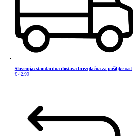
Slovenija: standardna dostava brezplačna za pošiljke
nad
€ 42,90