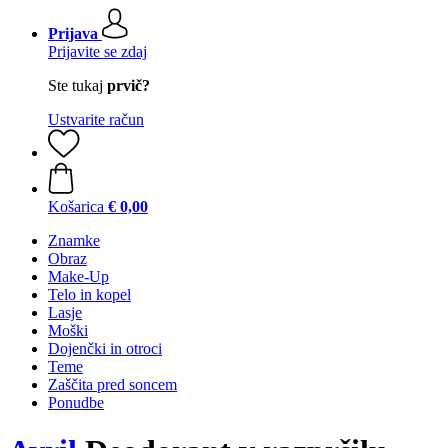
Prijava
Prijavite se zdaj
Ste tukaj
prvič?
Ustvarite račun
Košarica
€ 0,00
Znamke
Obraz
Make-Up
Telo in kopel
Lasje
Moški
Dojenčki in otroci
Teme
Zaščita pred soncem
Ponudbe