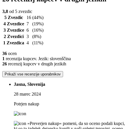
3,8
od 5 zvezdic
5 Zvezdic
16
(44%)
4 Zvezdice
7
(19%)
3 Zvezdice
6
(16%)
2 Zvezdici
3
(8%)
1 Zvezdica
4
(11%)
36
ocen
1
recenzija kupcev. Jezik: slovenščina
26
recenzij kupcev v drugih jezikih
Prikaži vse recenzije uporabnikov
Jasna, Slovenija
28 marec 2024
Potrjen nakup
»Preverjen nakup« pomeni, da so oceno podali kupci,
ki so ta izdelek dejansko kupili v naši spletni trgovini, oceno