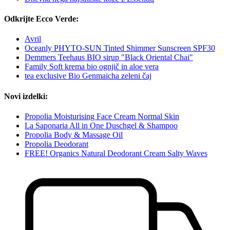
Odkrijte Ecco Verde:
Avril
Oceanly PHYTO-SUN Tinted Shimmer Sunscreen SPF30
Demmers Teehaus BIO sirup "Black Oriental Chai"
Family Soft krema bio ognjič in aloe vera
tea exclusive Bio Genmaicha zeleni čaj
Novi izdelki:
Propolia Moisturising Face Cream Normal Skin
La Saponaria All in One Duschgel & Shampoo
Propolia Body & Massage Oil
Propolia Deodorant
FREE! Organics Natural Deodorant Cream Salty Waves