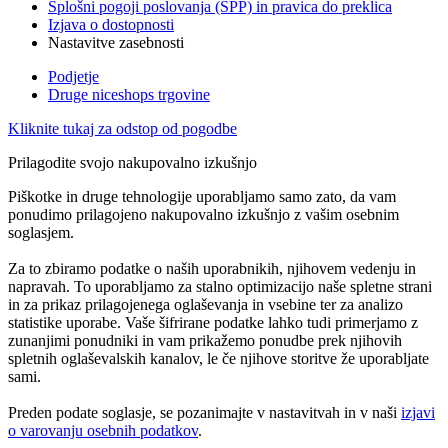
Splošni pogoji poslovanja (SPP) in pravica do preklica
Izjava o dostopnosti
Nastavitve zasebnosti
Podjetje
Druge niceshops trgovine
Kliknite tukaj za odstop od pogodbe
Prilagodite svojo nakupovalno izkušnjo
Piškotke in druge tehnologije uporabljamo samo zato, da vam
ponudimo prilagojeno nakupovalno izkušnjo z vašim osebnim
soglasjem.
Za to zbiramo podatke o naših uporabnikih, njihovem vedenju in
napravah. To uporabljamo za stalno optimizacijo naše spletne strani
in za prikaz prilagojenega oglaševanja in vsebine ter za analizo
statistike uporabe. Vaše šifrirane podatke lahko tudi primerjamo z
zunanjimi ponudniki in vam prikažemo ponudbe prek njihovih
spletnih oglaševalskih kanalov, le če njihove storitve že uporabljate
sami.
Preden podate soglasje, se pozanimajte v nastavitvah in v naši
izjavi
o varovanju osebnih podatkov
.