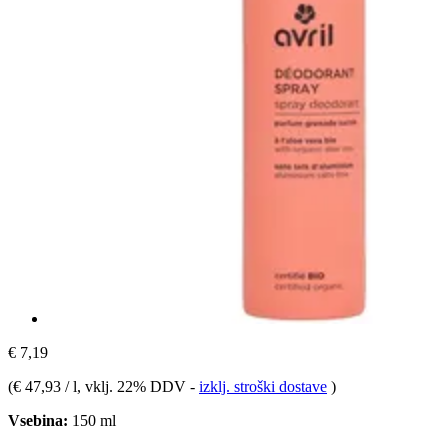
€ 7,19
(
€ 47,93 / l
, vklj. 22% DDV
-
izklj. stroški dostave
)
Vsebina:
150 ml