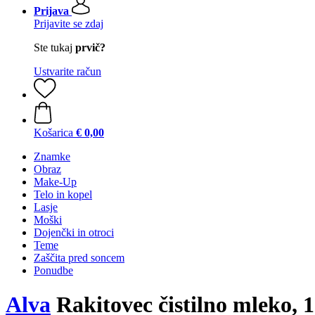
Prijava
Prijavite se zdaj
Ste tukaj
prvič?
Ustvarite račun
Košarica
€ 0,00
Znamke
Obraz
Make-Up
Telo in kopel
Lasje
Moški
Dojenčki in otroci
Teme
Zaščita pred soncem
Ponudbe
Alva
Rakitovec čistilno mleko, 