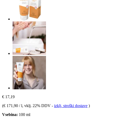
€ 17,19
(
€ 171,90 / l
, vklj. 22% DDV
-
izklj. stroški dostave
)
Vsebina:
100 ml