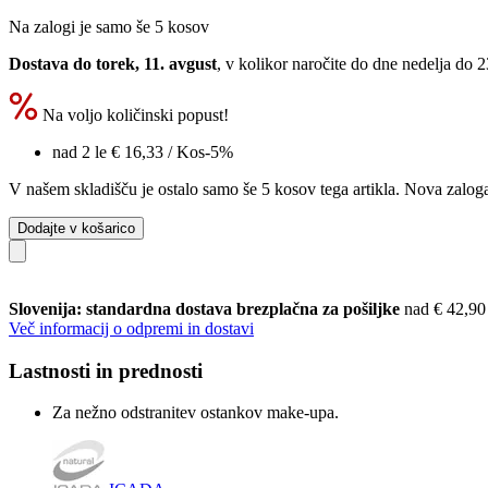
Na zalogi je samo še 5 kosov
Dostava do torek, 11. avgust
, v kolikor naročite do dne
nedelja do 
Na voljo količinski popust!
nad 2 le
€ 16,33
/ Kos
-5%
V našem skladišču je ostalo samo še 5 kosov tega artikla. Nova zaloga
Dodajte v košarico
Slovenija: standardna dostava brezplačna za pošiljke
nad € 42,90
Več informacij o odpremi in dostavi
Lastnosti in prednosti
Za nežno odstranitev ostankov make-upa.