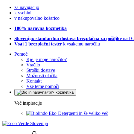
za navigacijo
k vsebini
v nakupovalno košarico
100% naravna kozmetika
Slovenija: standardna dostava brezplačna za pošiljke
nad €
Vsaj 1 brezplačni tester
k vsakemu naročilu
Pomoč
Kje je moje naročilo?
Vračilo
Stroški dostave
Možnosti plačila
Kontakt
Vse teme pomoči
Več inspiracije
Eko-Detergenti in še veliko več