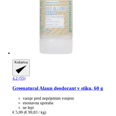
Košarica
4.2 (55)
Greenatural
Alaun deodorant v stiku, 60 g
varuje pred neprijetnim vonjem
enostavna uporaba
ne lepi
€ 5,99
(€ 99,83 / kg)