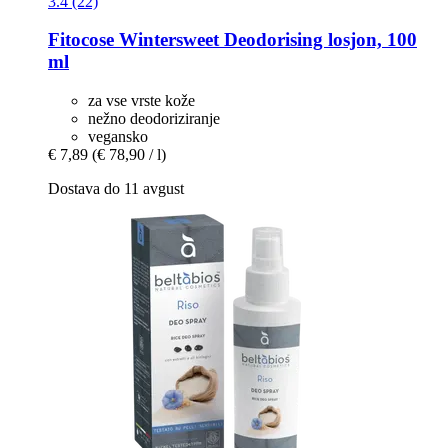
3.4 (22)
Fitocose
Wintersweet Deodorising losjon, 100
ml
za vse vrste kože
nežno deodoriziranje
vegansko
€ 7,89
(€ 78,90 / l)
Dostava do 11 avgust