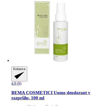
Košarica
4.9 (9)
BEMA COSMETICI
Uomo deodorant v
razpršilu, 100 ml