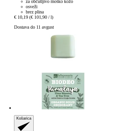
za občutljivo moško kožo
osveži
brez plina
€ 10,19
(€ 101,90 / l)
Dostava do 11 avgust
Košarica