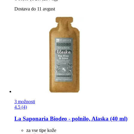
Dostava do 11 avgust
3 možnosti
4.5 (4)
La Saponaria
Biodeo -​ polnilo, Alaska (40 ml)
za vse tipe kože