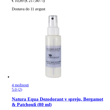
€ 10,89
(€ 217,80 / l)
Dostava do 11 avgust
4 možnosti
5.0 (2)
Natura Equa
Dezodorant v spreju, Bergamot
& Patchouli (80 ml)