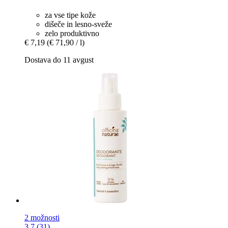
za vse tipe kože
dišeče in lesno-sveže
zelo produktivno
€ 7,19
(€ 71,90 / l)
Dostava do 11 avgust
2 možnosti
3.7 (31)