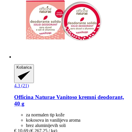
Košarica
4.3 (21)
Officina Naturae
Vanitoso kremni deodorant,
40 g
za normalen tip kože
kokosova in vanilijeva aroma
brez aluminijevih soli
€ 10,69
(€ 267,25 / kg)