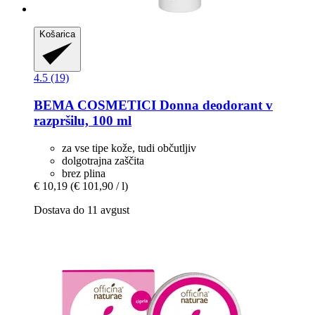
Košarica
4.5 (19)
BEMA COSMETICI
Donna deodorant v
razpršilu, 100 ml
za vse tipe kože, tudi občutljiv
dolgotrajna zaščita
brez plina
€ 10,19
(€ 101,90 / l)
Dostava do 11 avgust