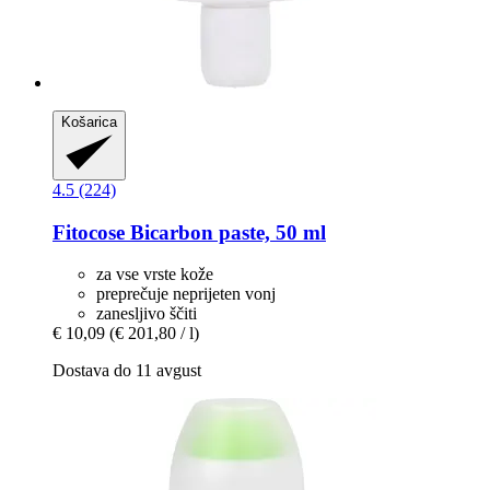
Košarica
4.5 (224)
Fitocose
Bicarbon paste, 50 ml
za vse vrste kože
preprečuje neprijeten vonj
zanesljivo ščiti
€ 10,09
(€ 201,80 / l)
Dostava do 11 avgust