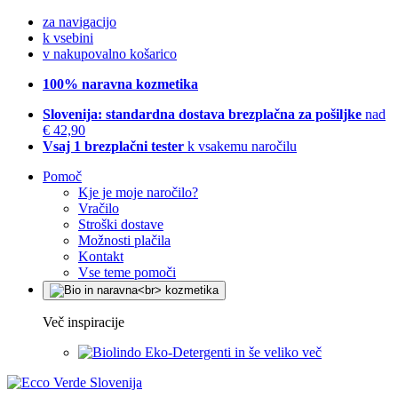
za navigacijo
k vsebini
v nakupovalno košarico
100% naravna kozmetika
Slovenija: standardna dostava brezplačna za pošiljke
nad
€ 42,90
Vsaj 1 brezplačni tester
k vsakemu naročilu
Pomoč
Kje je moje naročilo?
Vračilo
Stroški dostave
Možnosti plačila
Kontakt
Vse teme pomoči
Več inspiracije
Eko-Detergenti in še veliko več