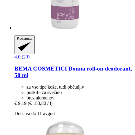
Košarica
4.0 (29)
BEMA COSMETICI
Donna roll-​on deodorant,
50 ml
za vse tipe kože, tudi občutljiv
poskrbi za svežino
brez alergenov
€ 9,19
(€ 183,80 / l)
Dostava do 11 avgust