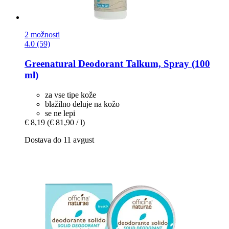
2 možnosti
4.0 (59)
Greenatural
Deodorant Talkum, Spray (100
ml)
za vse tipe kože
blažilno deluje na kožo
se ne lepi
€ 8,19
(€ 81,90 / l)
Dostava do 11 avgust