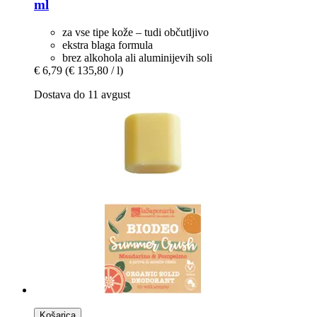
ml
za vse tipe kože – tudi občutljivo
ekstra blaga formula
brez alkohola ali aluminijevih soli
€ 6,79
(€ 135,80 / l)
Dostava do 11 avgust
Košarica