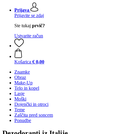
Prijava
Prijavite se zdaj
Ste tukaj
prvič?
Ustvarite račun
Košarica
€ 0,00
Znamke
Obraz
Make-Up
Telo in kopel
Lasje
Moški
Dojenčki in otroci
Teme
Zaščita pred soncem
Ponudbe
Dezodoranti iz Italije