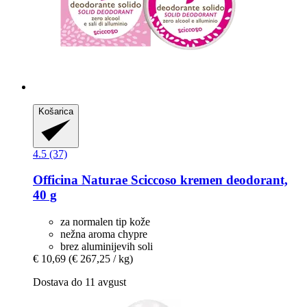
Košarica
4.5 (37)
Officina Naturae
Sciccoso kremen deodorant,
40 g
za normalen tip kože
nežna aroma chypre
brez aluminijevih soli
€ 10,69
(€ 267,25 / kg)
Dostava do 11 avgust