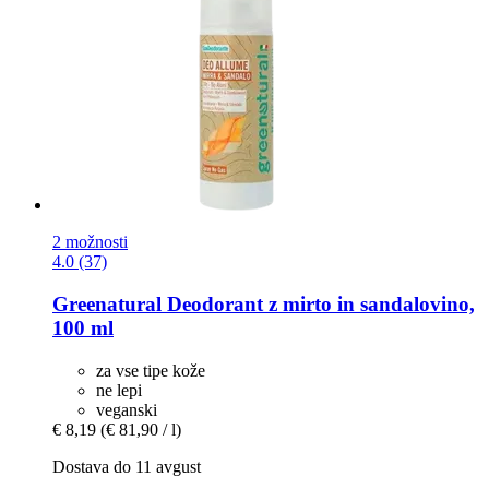
2 možnosti
4.0 (37)
Greenatural
Deodorant z mirto in sandalovino,
100 ml
za vse tipe kože
ne lepi
veganski
€ 8,19
(€ 81,90 / l)
Dostava do 11 avgust