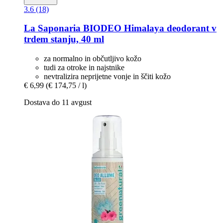
3.6 (18)
La Saponaria
BIODEO Himalaya deodorant v
trdem stanju, 40 ml
za normalno in občutljivo kožo
tudi za otroke in najstnike
nevtralizira neprijetne vonje in ščiti kožo
€ 6,99
(€ 174,75 / l)
Dostava do 11 avgust