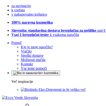
za navigacijo
k vsebini
v nakupovalno košarico
100% naravna kozmetika
Slovenija: standardna dostava brezplačna za pošiljke
nad €
Vsaj 1 brezplačni tester
k vsakemu naročilu
Pomoč
Kje je moje naročilo?
Vračilo
Stroški dostave
Možnosti plačila
Kontakt
Vse teme pomoči
Več inspiracije
Eko-Detergenti in še veliko več