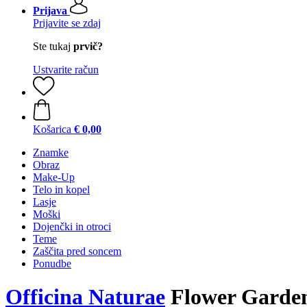
Prijava
Prijavite se zdaj
Ste tukaj
prvič?
Ustvarite račun
Košarica
€ 0,00
Znamke
Obraz
Make-Up
Telo in kopel
Lasje
Moški
Dojenčki in otroci
Teme
Zaščita pred soncem
Ponudbe
Officina Naturae
Flower Garden