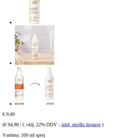
€ 9,49
(
€ 94,90 / l
, vklj. 22% DDV
-
izklj. stroški dostave
)
Vsebina:
100 ml sprej