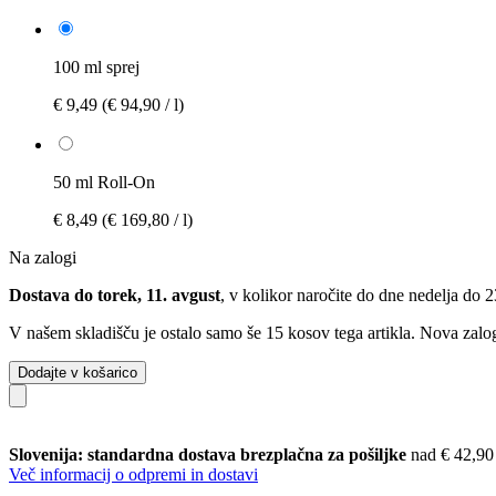
100 ml sprej
€ 9,49
(€ 94,90 / l)
50 ml Roll-On
€ 8,49
(€ 169,80 / l)
Na zalogi
Dostava do torek, 11. avgust
, v kolikor naročite do dne
nedelja do 
V našem skladišču je ostalo samo še 15 kosov tega artikla. Nova zalog
Dodajte v košarico
Slovenija: standardna dostava brezplačna za pošiljke
nad € 42,90
Več informacij o odpremi in dostavi