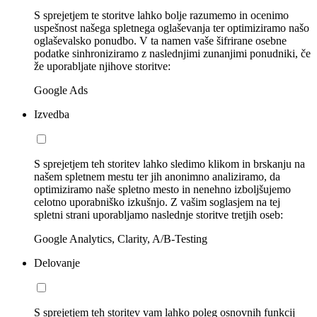
S sprejetjem te storitve lahko bolje razumemo in ocenimo
uspešnost našega spletnega oglaševanja ter optimiziramo našo
oglaševalsko ponudbo. V ta namen vaše šifrirane osebne
podatke sinhroniziramo z naslednjimi zunanjimi ponudniki, če
že uporabljate njihove storitve:
Google Ads
Izvedba
S sprejetjem teh storitev lahko sledimo klikom in brskanju na
našem spletnem mestu ter jih anonimno analiziramo, da
optimiziramo naše spletno mesto in nenehno izboljšujemo
celotno uporabniško izkušnjo. Z vašim soglasjem na tej
spletni strani uporabljamo naslednje storitve tretjih oseb:
Google Analytics, Clarity, A/B-Testing
Delovanje
S sprejetjem teh storitev vam lahko poleg osnovnih funkcij