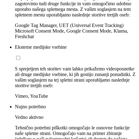
zagotovimo tudi druge funkcije in vam omogočimo udobno
uporabo našega spletnega mesta. Z vašim soglasjem na tem
spletnem mestu uporabljamo naslednje storitve tretjih oseb:
Google Tag Manager, UET (Universal Event Tracking)
Microsoft Consent Mode, Google Consent Mode, Klarna,
Freshchat
Eksterne medijske vsebine
S sprejetjem teh storitev vam lahko prikažemo videoposnetke
ali druge medijske vsebine, ki jih gostijo zunanji ponudniki. Z
vašim soglasjem na tej spletni strani uporabljamo naslednje
storitve tretjih oseb:
Vimeo, YouTube
Nujno potrebno
Vedno aktivno
Tehnično potrebni piškotki omogočajo le osnovne funkcije
naše spletne strani. Omogočajo vam na primer zbiranje
izdelkov v vaši nakupovalni košarici ali dostop do vašega