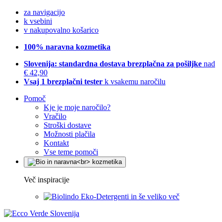
za navigacijo
k vsebini
v nakupovalno košarico
100% naravna kozmetika
Slovenija: standardna dostava brezplačna za pošiljke
nad
€ 42,90
Vsaj 1 brezplačni tester
k vsakemu naročilu
Pomoč
Kje je moje naročilo?
Vračilo
Stroški dostave
Možnosti plačila
Kontakt
Vse teme pomoči
Več inspiracije
Eko-Detergenti in še veliko več