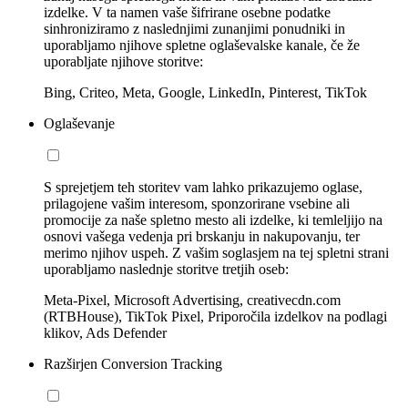
izdelke. V ta namen vaše šifrirane osebne podatke
sinhroniziramo z naslednjimi zunanjimi ponudniki in
uporabljamo njihove spletne oglaševalske kanale, če že
uporabljate njihove storitve:
Bing, Criteo, Meta, Google, LinkedIn, Pinterest, TikTok
Oglaševanje
S sprejetjem teh storitev vam lahko prikazujemo oglase,
prilagojene vašim interesom, sponzorirane vsebine ali
promocije za naše spletno mesto ali izdelke, ki temleljijo na
osnovi vašega vedenja pri brskanju in nakupovanju, ter
merimo njihov uspeh. Z vašim soglasjem na tej spletni strani
uporabljamo naslednje storitve tretjih oseb:
Meta-Pixel, Microsoft Advertising, creativecdn.com
(RTBHouse), TikTok Pixel, Priporočila izdelkov na podlagi
klikov, Ads Defender
Razširjen Conversion Tracking