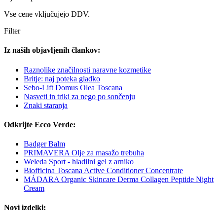
Vse cene vključujejo DDV.
Filter
Iz naših objavljenih člankov:
Raznolike značilnosti naravne kozmetike
Britje: naj poteka gladko
Sebo-Lift Domus Olea Toscana
Nasveti in triki za nego po sončenju
Znaki staranja
Odkrijte Ecco Verde:
Badger Balm
PRIMAVERA Olje za masažo trebuha
Weleda Sport - hladilni gel z arniko
Biofficina Toscana Active Conditioner Concentrate
MÁDARA Organic Skincare Derma Collagen Peptide Night
Cream
Novi izdelki: