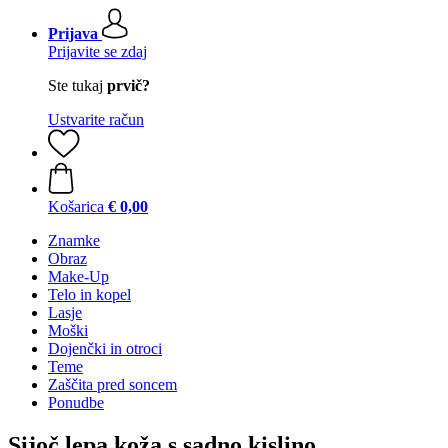
Prijava
Prijavite se zdaj
Ste tukaj
prvič?
Ustvarite račun
Košarica
€ 0,00
Znamke
Obraz
Make-Up
Telo in kopel
Lasje
Moški
Dojenčki in otroci
Teme
Zaščita pred soncem
Ponudbe
Sijoč lepa koža s sadno kislino