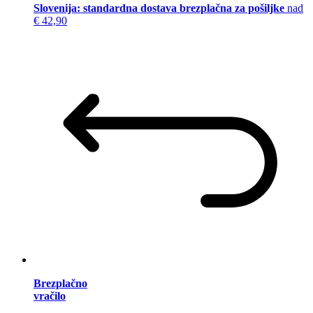
Slovenija: standardna dostava brezplačna za pošiljke
nad
€ 42,90
Brezplačno
vračilo