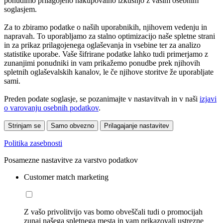
ponudimo prilagojeno nakupovalno izkušnjo z vašim osebnim
soglasjem.
Za to zbiramo podatke o naših uporabnikih, njihovem vedenju in
napravah. To uporabljamo za stalno optimizacijo naše spletne strani
in za prikaz prilagojenega oglaševanja in vsebine ter za analizo
statistike uporabe. Vaše šifrirane podatke lahko tudi primerjamo z
zunanjimi ponudniki in vam prikažemo ponudbe prek njihovih
spletnih oglaševalskih kanalov, le če njihove storitve že uporabljate
sami.
Preden podate soglasje, se pozanimajte v nastavitvah in v naši
izjavi
o varovanju osebnih podatkov
.
Strinjam se
Samo obvezno
Prilagajanje nastavitev
Politika zasebnosti
Posamezne nastavitve za varstvo podatkov
Customer match marketing
Z vašo privolitvijo vas bomo obveščali tudi o promocijah
zunaj našega spletnega mesta in vam prikazovali ustrezne