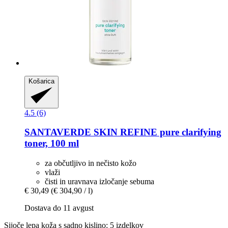
Košarica
4.5 (6)
SANTAVERDE
SKIN REFINE pure clarifying
toner, 100 ml
za občutljivo in nečisto kožo
vlaži
čisti in uravnava izločanje sebuma
€ 30,49
(€ 304,90 / l)
Dostava do 11 avgust
Sijoče lepa koža s sadno kislino: 5 izdelkov