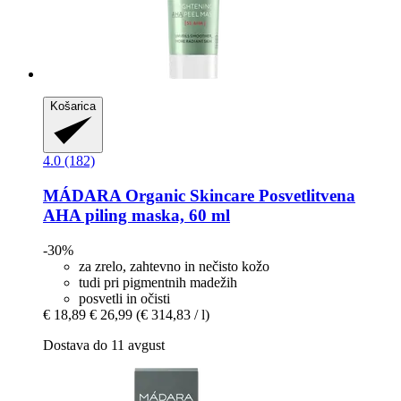
Košarica
4.0 (182)
MÁDARA Organic Skincare
Posvetlitvena
AHA piling maska, 60 ml
-30%
za zrelo, zahtevno in nečisto kožo
tudi pri pigmentnih madežih
posvetli in očisti
€ 18,89
€ 26,99
(€ 314,83 / l)
Dostava do 11 avgust