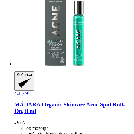
Košarica
4.3 (49)
MÁDARA Organic Skincare
Acne Spot Roll-​
On, 8 ml
-30%
ob mozoljih
močan ter koncentriran roll-on