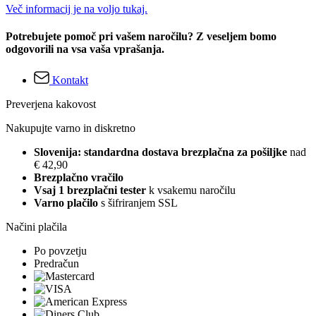
Več informacij je na voljo tukaj.
Potrebujete pomoč pri vašem naročilu? Z veseljem bomo
odgovorili na vsa vaša vprašanja.
Kontakt
Preverjena kakovost
Nakupujte varno in diskretno
Slovenija: standardna dostava brezplačna za pošiljke
nad
€ 42,90
Brezplačno vračilo
Vsaj 1 brezplačni tester
k vsakemu naročilu
Varno plačilo
s šifriranjem SSL
Načini plačila
Po povzetju
Predračun