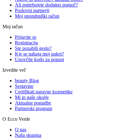
Ali potrebujete dodatno pomoč?
Poslovni partnerji
Moj uporabniški račun
Moj račun
Prijavite se
Registracija
Ste pozabili geslo?
Kje se nahaja moj paket?
Unovčite kodo za popust
Izvedite več
beauty Blog
Sestavine
Certifikati naravne kozmetike
Mi in naše okolje
Aktualne ponudbe
Partnerski program
O Ecco Verde
O nas
Naša skupina