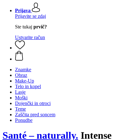
Prijava
Prijavite se zdaj
Ste tukaj
prvič?
Ustvarite račun
Znamke
Obraz
Make-Up
Telo in kopel
Lasje
Moški
Dojenčki in otroci
Teme
Zaščita pred soncem
Ponudbe
Santé – naturally.
Intense