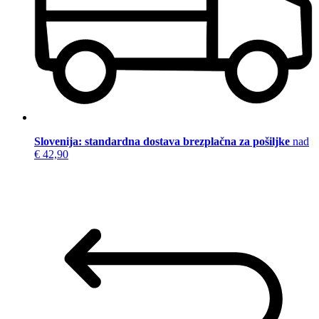
Slovenija: standardna dostava brezplačna za pošiljke
nad
€ 42,90