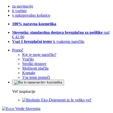
za navigacijo
k vsebini
v nakupovalno košarico
100% naravna kozmetika
Slovenija: standardna dostava brezplačna za pošiljke
nad
€ 42,90
Vsaj 1 brezplačni tester
k vsakemu naročilu
Pomoč
Kje je moje naročilo?
Vračilo
Stroški dostave
Možnosti plačila
Kontakt
Vse teme pomoči
Več inspiracije
Eko-Detergenti in še veliko več