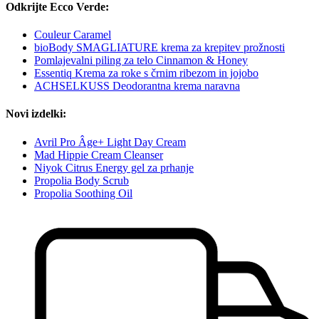
Odkrijte Ecco Verde:
Couleur Caramel
bioBody SMAGLIATURE krema za krepitev prožnosti
Pomlajevalni piling za telo Cinnamon & Honey
Essentiq Krema za roke s črnim ribezom in jojobo
ACHSELKUSS Deodorantna krema naravna
Novi izdelki:
Avril Pro Âge+ Light Day Cream
Mad Hippie Cream Cleanser
Niyok Citrus Energy gel za prhanje
Propolia Body Scrub
Propolia Soothing Oil