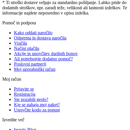
* Ti stroški dostave veljajo za standardno pošiljanje. Lahko pride do
dodatnih stroškov, npr. zaradi teže, velikosti ali lastnosti izdelkov. Te
informacije najdete neposredno v opisu izdelka.
Pomoč in podpora
Kako oddati naročilo
Odprema in dostava naročila
Vračila
Načini plačila
Akcije in unovčitev darilnih bonov
Ali potrebujete dodatno pomoč?
Poslovni partnerji
Moj uporabniški račun
Moj račun
Prijavite se
Registracija
Ste pozabili geslo?
Kje se nahaja moj paket?
Unovčite kodo za popust
Izvedite več
beauty Blog