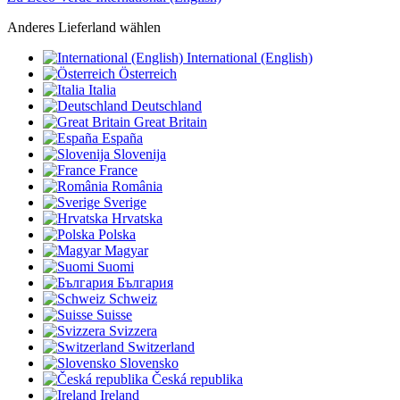
Anderes Lieferland wählen
International (English)
Österreich
Italia
Deutschland
Great Britain
España
Slovenija
France
România
Sverige
Hrvatska
Polska
Magyar
Suomi
България
Schweiz
Suisse
Svizzera
Switzerland
Slovensko
Česká republika
Ireland