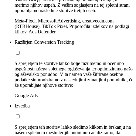
merimo njihov uspeh. Z vašim soglasjem na tej spletni strani
uporabljamo naslednje storitve tretjih oseb:
Meta-Pixel, Microsoft Advertising, creativecdn.com
(RTBHouse), TikTok Pixel, Priporočila izdelkov na podlagi
klikov, Ads Defender
Razširjen Conversion Tracking
S sprejetjem te storitve lahko bolje razumemo in ocenimo
uspešnost našega spletnega oglaševanja ter optimiziramo našo
oglaševalsko ponudbo. V ta namen vaše šifrirane osebne
podatke sinhroniziramo z naslednjimi zunanjimi ponudniki, če
že uporabljate njihove storitve:
Google Ads
Izvedba
S sprejetjem teh storitev lahko sledimo klikom in brskanju na
našem spletnem mestu ter jih anonimno analiziramo, da