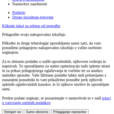
Nastavitve zasebnosti
Podjetje
Druge niceshops trgovine
Kliknite tukaj za odstop od pogodbe
Prilagodite svojo nakupovalno izkušnjo
Piškotke in druge tehnologije uporabljamo samo zato, da vam
ponudimo prilagojeno nakupovalno izkušnjo z vašim osebnim
soglasjem.
Za to zbiramo podatke o naših uporabnikih, njihovem vedenju in
napravah. To uporabljamo za stalno optimizacijo naše spletne strani
in za prikaz prilagojenega oglaševanja in vsebine ter za analizo
statistike uporabe. Vaše šifrirane podatke lahko tudi primerjamo z
zunanjimi ponudniki in vam prikažemo ponudbe prek njihovih
spletnih oglaševalskih kanalov, le če njihove storitve že uporabljate
sami.
Preden podate soglasje, se pozanimajte v nastavitvah in v naši
izjavi
o varovanju osebnih podatkov
.
Strinjam se
Samo obvezno
Prilagajanje nastavitev