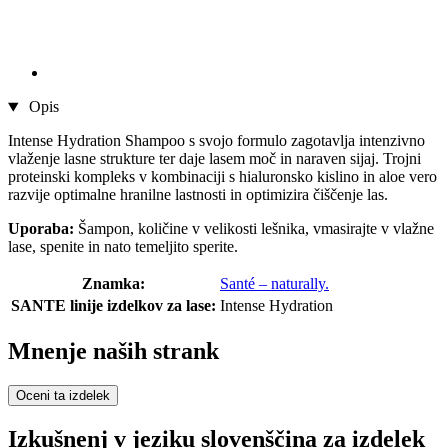
Opis
Intense Hydration Shampoo s svojo formulo zagotavlja intenzivno
vlaženje lasne strukture ter daje lasem moč in naraven sijaj. Trojni
proteinski kompleks v kombinaciji s hialuronsko kislino in aloe vero
razvije optimalne hranilne lastnosti in optimizira čiščenje las.
Uporaba:
Šampon, količine v velikosti lešnika, vmasirajte v vlažne
lase, spenite in nato temeljito sperite.
Znamka:
Santé – naturally.
SANTE linije izdelkov za lase:
Intense Hydration
Mnenje naših strank
Oceni ta izdelek
Izkušnenj v jeziku slovenščina za izdelek