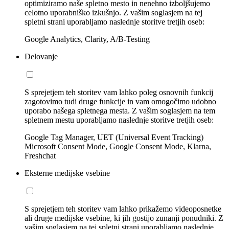
optimiziramo naše spletno mesto in nenehno izboljšujemo
celotno uporabniško izkušnjo. Z vašim soglasjem na tej
spletni strani uporabljamo naslednje storitve tretjih oseb:
Google Analytics, Clarity, A/B-Testing
Delovanje
S sprejetjem teh storitev vam lahko poleg osnovnih funkcij
zagotovimo tudi druge funkcije in vam omogočimo udobno
uporabo našega spletnega mesta. Z vašim soglasjem na tem
spletnem mestu uporabljamo naslednje storitve tretjih oseb:
Google Tag Manager, UET (Universal Event Tracking)
Microsoft Consent Mode, Google Consent Mode, Klarna,
Freshchat
Eksterne medijske vsebine
S sprejetjem teh storitev vam lahko prikažemo videoposnetke
ali druge medijske vsebine, ki jih gostijo zunanji ponudniki. Z
vašim soglasjem na tej spletni strani uporabljamo naslednje