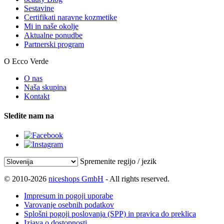
Sestavine
Certifikati naravne kozmetike
Mi in naše okolje
Aktualne ponudbe
Partnerski program
O Ecco Verde
O nas
Naša skupina
Kontakt
Sledite nam na
Spremenite regijo / jezik
© 2010-2026
niceshops GmbH
- All rights reserved.
Impresum in pogoji uporabe
Varovanje osebnih podatkov
Splošni pogoji poslovanja (SPP) in pravica do preklica
Izjava o dostopnosti