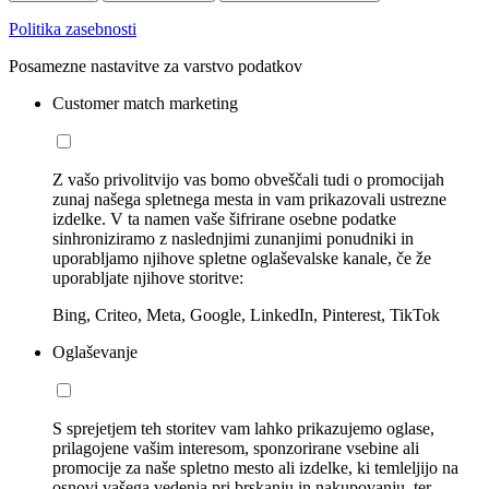
Politika zasebnosti
Posamezne nastavitve za varstvo podatkov
Customer match marketing
Z vašo privolitvijo vas bomo obveščali tudi o promocijah
zunaj našega spletnega mesta in vam prikazovali ustrezne
izdelke. V ta namen vaše šifrirane osebne podatke
sinhroniziramo z naslednjimi zunanjimi ponudniki in
uporabljamo njihove spletne oglaševalske kanale, če že
uporabljate njihove storitve:
Bing, Criteo, Meta, Google, LinkedIn, Pinterest, TikTok
Oglaševanje
S sprejetjem teh storitev vam lahko prikazujemo oglase,
prilagojene vašim interesom, sponzorirane vsebine ali
promocije za naše spletno mesto ali izdelke, ki temleljijo na
osnovi vašega vedenja pri brskanju in nakupovanju, ter