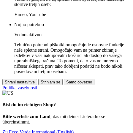
storitve tretjih oseb:
Vimeo, YouTube
Nujno potrebno
Vedno aktivno
Tehnično potrebni piškotki omogočajo le osnovne funkcije
naše spletne strani. Omogočajo vam na primer zbiranje
izdelkov v vaši nakupovalni košarici ali dostop do vašega
uporabniškega računa. To pomeni, da o vas ne moremo
ničesar sklepati, prav tako dobljeni podatki ne bodo nikoli
posredovani tretjim osebam.
Shrani nastavitve
Strinjam se
Samo obvezno
Politika zasebnosti
Bist du im richtigen Shop?
Bitte wechsle zum Land
, das mit deiner Lieferadresse
übereinstimmt.
Zu Ecco Verde International (English)