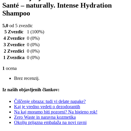
Santé – naturally. Intense Hydration
Shampoo
5,0
od 5 zvezdic
5 Zvezdic
1
(100%)
4 Zvezdice
0
(0%)
3 Zvezdice
0
(0%)
2 Zvezdici
0
(0%)
1 Zvezdica
0
(0%)
1
ocena
Brez recenzij.
Iz naših objavljenih člankov:
Čiščenje obraza: tudi vi delate napake?
Kaj je vredno vedeti o dezodorantih
Na kaj moramo biti pozorni? Na higieno rok!
Zero Waste in naravna kozmetika
Okolju prijazna embalaža na novi ravni