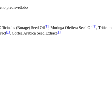
eno pred svetlobo
[1]
[1]
fficinalis (Borage) Seed Oil
, Moringa Oleifera Seed Oil
, Triticu
[1]
[1]
ract
, Coffea Arabica Seed Extract