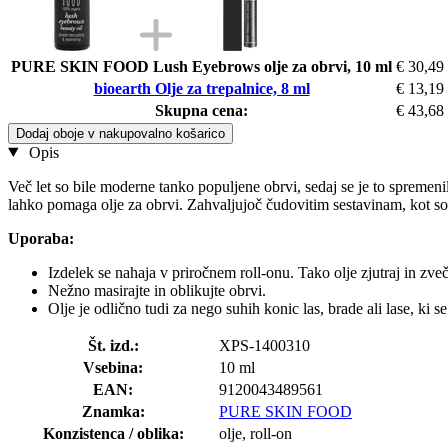
PURE SKIN FOOD Lush Eyebrows olje za obrvi, 10 ml
€ 30,49
bioearth Olje za trepalnice, 8 ml
€ 13,19
Skupna cena:
€ 43,68
Dodaj oboje v nakupovalno košarico
Opis
Več let so bile moderne tanko populjene obrvi, sedaj se je to spremenilo
lahko pomaga olje za obrvi. Zahvaljujoč čudovitim sestavinam, kot so
Uporaba:
Izdelek se nahaja v priročnem roll-onu. Tako olje zjutraj in zve
Nežno masirajte in oblikujte obrvi.
Olje je odlično tudi za nego suhih konic las, brade ali lase, ki se
Št. izd.:
XPS-1400310
Vsebina:
10 ml
EAN:
9120043489561
Znamka:
PURE SKIN FOOD
Konzistenca / oblika:
olje, roll-on