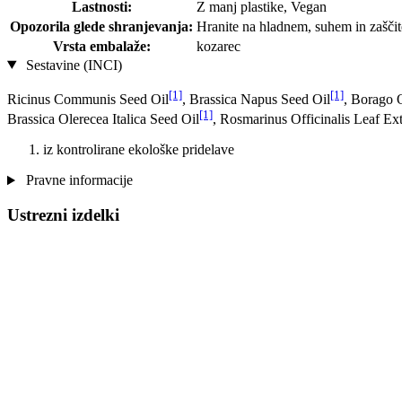
Lastnosti:
Z manj plastike, Vegan
Opozorila glede shranjevanja:
Hranite na hladnem, suhem in zaščit
Vrsta embalaže:
kozarec
Sestavine (INCI)
[1]
[1]
Ricinus Communis Seed Oil
, Brassica Napus Seed Oil
, Borago O
[1]
Brassica Olerecea Italica Seed Oil
, Rosmarinus Officinalis Leaf Ext
iz kontrolirane ekološke pridelave
Pravne informacije
Ustrezni izdelki