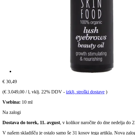
€ 30,49
(
€ 3.049,00 / l
, vklj. 22% DDV
-
izklj. stroški dostave
)
Vsebina:
10 ml
Na zalogi
Dostava do torek, 11. avgust
, v kolikor naročite do dne
nedelja do 
V našem skladišču je ostalo samo še 31 kosov tega artikla. Nova zalog