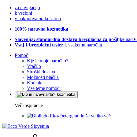
za navigacijo
k vsebini
v nakupovalno košarico
100% naravna kozmetika
Slovenija: standardna dostava brezplačna za pošiljke
nad €
Vsaj 1 brezplačni tester
k vsakemu naročilu
Pomoč
Kje je moje naročilo?
Vračilo
Stroški dostave
Možnosti plačila
Kontakt
Vse teme pomoči
Več inspiracije
Eko-Detergenti in še veliko več