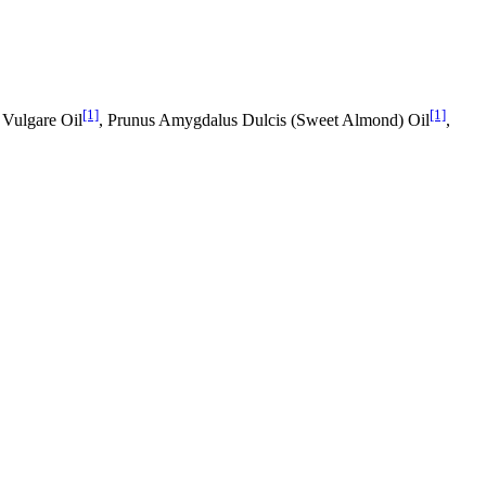
[1]
[1]
m Vulgare Oil
, Prunus Amygdalus Dulcis (Sweet Almond) Oil
,