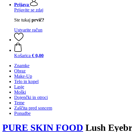
Prijava
Prijavite se zdaj
Ste tukaj
prvič?
Ustvarite račun
Košarica
€ 0,00
Znamke
Obraz
Make-Up
Telo in kopel
Lasje
Moški
Dojenčki in otroci
Teme
Zaščita pred soncem
Ponudbe
PURE SKIN FOOD
Lush Eyebro