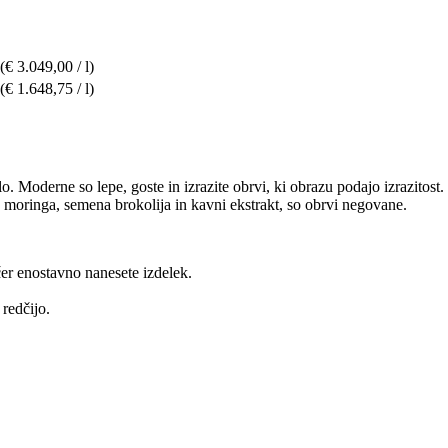
(€ 3.049,00 / l)
(€ 1.648,75 / l)
. Moderne so lepe, goste in izrazite obrvi, ki obrazu podajo izrazitost. 
 moringa, semena brokolija in kavni ekstrakt, so obrvi negovane.
čer enostavno nanesete izdelek.
 redčijo.