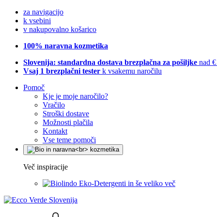
za navigacijo
k vsebini
v nakupovalno košarico
100% naravna kozmetika
Slovenija: standardna dostava brezplačna za pošiljke
nad €
Vsaj 1 brezplačni tester
k vsakemu naročilu
Pomoč
Kje je moje naročilo?
Vračilo
Stroški dostave
Možnosti plačila
Kontakt
Vse teme pomoči
Več inspiracije
Eko-Detergenti in še veliko več