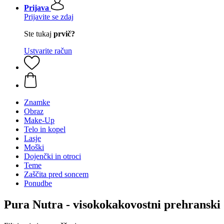
Prijava
Prijavite se zdaj
Ste tukaj
prvič?
Ustvarite račun
Znamke
Obraz
Make-Up
Telo in kopel
Lasje
Moški
Dojenčki in otroci
Teme
Zaščita pred soncem
Ponudbe
Pura Nutra - visokokakovostni prehranski