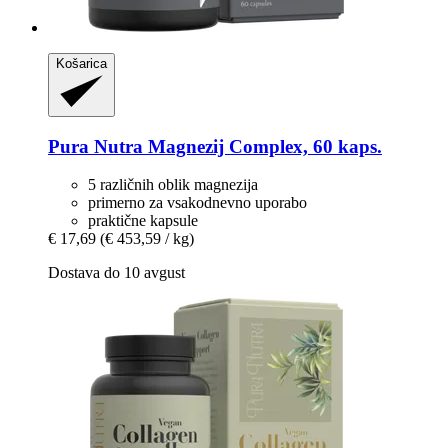
Košarica
Pura Nutra
Magnezij Complex, 60 kaps.
5 različnih oblik magnezija
primerno za vsakodnevno uporabo
praktične kapsule
€ 17,69
(€ 453,59 / kg)
Dostava do 10 avgust