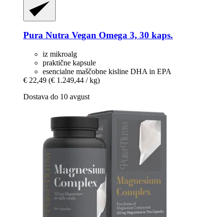
Pura Nutra
Vegan Omega 3, 30 kaps.
iz mikroalg
praktične kapsule
esencialne maščobne kisline DHA in EPA
€ 22,49
(€ 1.249,44 / kg)
Dostava do 10 avgust