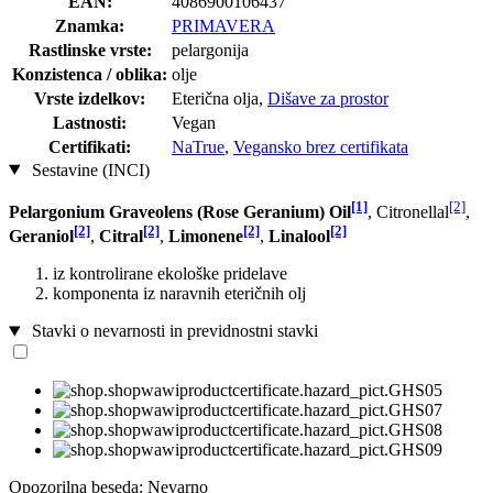
EAN:
4086900106437
Znamka:
PRIMAVERA
Rastlinske vrste:
pelargonija
Konzistenca / oblika:
olje
Vrste izdelkov:
Eterična olja,
Dišave za prostor
Lastnosti:
Vegan
Certifikati:
NaTrue
,
Vegansko brez certifikata
Sestavine (INCI)
[1]
[2]
Pelargonium Graveolens (Rose Geranium) Oil
, Citronellal
,
[2]
[2]
[2]
[2]
Geraniol
,
Citral
,
Limonene
,
Linalool
iz kontrolirane ekološke pridelave
komponenta iz naravnih eteričnih olj
Stavki o nevarnosti in previdnostni stavki
Opozorilna beseda: Nevarno