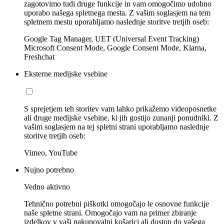
zagotovimo tudi druge funkcije in vam omogočimo udobno
uporabo našega spletnega mesta. Z vašim soglasjem na tem
spletnem mestu uporabljamo naslednje storitve tretjih oseb:
Google Tag Manager, UET (Universal Event Tracking)
Microsoft Consent Mode, Google Consent Mode, Klarna,
Freshchat
Eksterne medijske vsebine
S sprejetjem teh storitev vam lahko prikažemo videoposnetke
ali druge medijske vsebine, ki jih gostijo zunanji ponudniki. Z
vašim soglasjem na tej spletni strani uporabljamo naslednje
storitve tretjih oseb:
Vimeo, YouTube
Nujno potrebno
Vedno aktivno
Tehnično potrebni piškotki omogočajo le osnovne funkcije
naše spletne strani. Omogočajo vam na primer zbiranje
izdelkov v vaši nakupovalni košarici ali dostop do vašega