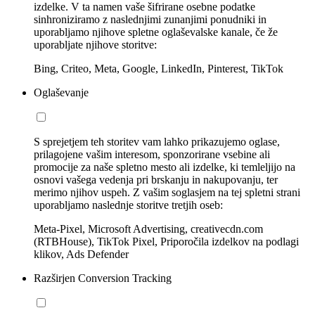
izdelke. V ta namen vaše šifrirane osebne podatke
sinhroniziramo z naslednjimi zunanjimi ponudniki in
uporabljamo njihove spletne oglaševalske kanale, če že
uporabljate njihove storitve:
Bing, Criteo, Meta, Google, LinkedIn, Pinterest, TikTok
Oglaševanje
S sprejetjem teh storitev vam lahko prikazujemo oglase,
prilagojene vašim interesom, sponzorirane vsebine ali
promocije za naše spletno mesto ali izdelke, ki temleljijo na
osnovi vašega vedenja pri brskanju in nakupovanju, ter
merimo njihov uspeh. Z vašim soglasjem na tej spletni strani
uporabljamo naslednje storitve tretjih oseb:
Meta-Pixel, Microsoft Advertising, creativecdn.com
(RTBHouse), TikTok Pixel, Priporočila izdelkov na podlagi
klikov, Ads Defender
Razširjen Conversion Tracking