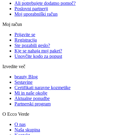
Ali potrebujete dodatno pomoč?
Poslovni partnerji
Moj uporabniški račun
Moj račun
Prijavite se
Registracija
Ste pozabili geslo?
Kje se nahaja moj paket?
Unovčite kodo za popust
Izvedite več
beauty Blog
Sestavine
Certifikati naravne kozmetike
Mi in naše okolje
Aktualne ponudbe
Partnerski program
O Ecco Verde
O nas
Naša skupina