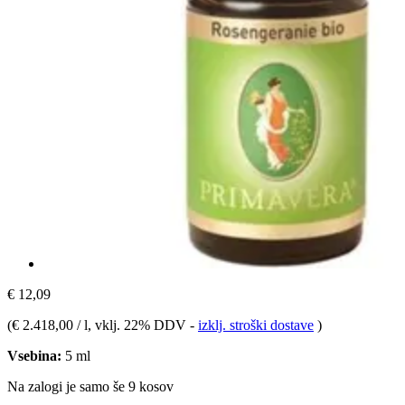
€ 12,09
(
€ 2.418,00 / l
, vklj. 22% DDV
-
izklj. stroški dostave
)
Vsebina:
5 ml
Na zalogi je samo še 9 kosov