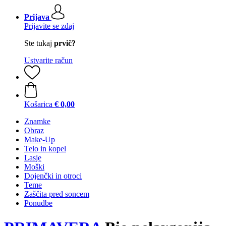
Prijava
Prijavite se zdaj
Ste tukaj
prvič?
Ustvarite račun
Košarica
€ 0,00
Znamke
Obraz
Make-Up
Telo in kopel
Lasje
Moški
Dojenčki in otroci
Teme
Zaščita pred soncem
Ponudbe