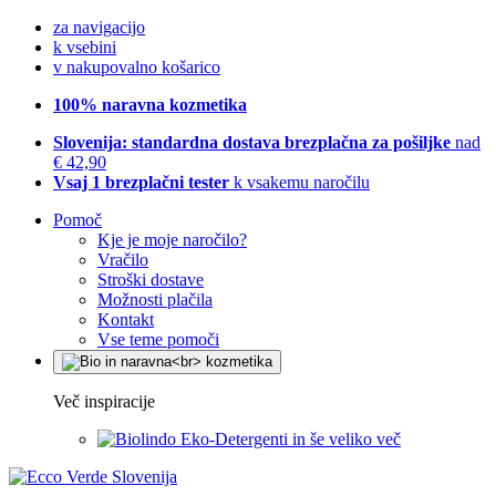
za navigacijo
k vsebini
v nakupovalno košarico
100% naravna kozmetika
Slovenija: standardna dostava brezplačna za pošiljke
nad
€ 42,90
Vsaj 1 brezplačni tester
k vsakemu naročilu
Pomoč
Kje je moje naročilo?
Vračilo
Stroški dostave
Možnosti plačila
Kontakt
Vse teme pomoči
Več inspiracije
Eko-Detergenti in še veliko več