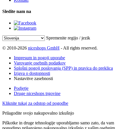
Kontakt
Sledite nam na
Spremenite regijo / jezik
© 2010-2026
niceshops GmbH
- All rights reserved.
Impresum in pogoji uporabe
Varovanje osebnih podatkov
Splošni pogoji poslovanja (SPP) in pravica do preklica
Izjava o dostopnosti
Nastavitve zasebnosti
Podjetje
Druge niceshops trgovine
Kliknite tukaj za odstop od pogodbe
Prilagodite svojo nakupovalno izkušnjo
Piškotke in druge tehnologije uporabljamo samo zato, da vam
ponudimo prilagojeno nakupovalno izkušnjo z vašim osebnim