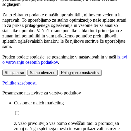
soglasjem.
Za to zbiramo podatke o naših uporabnikih, njihovem vedenju in
napravah. To uporabljamo za stalno optimizacijo naše spletne strani
in za prikaz prilagojenega oglaševanja in vsebine ter za analizo
statistike uporabe. Vaše šifrirane podatke lahko tudi primerjamo z
zunanjimi ponudniki in vam prikažemo ponudbe prek njihovih
spletnih oglaševalskih kanalov, le če njihove storitve že uporabljate
sami.
Preden podate soglasje, se pozanimajte v nastavitvah in v naši
izjavi
o varovanju osebnih podatkov
.
Strinjam se
Samo obvezno
Prilagajanje nastavitev
Politika zasebnosti
Posamezne nastavitve za varstvo podatkov
Customer match marketing
Z vašo privolitvijo vas bomo obveščali tudi o promocijah
zunaj našega spletnega mesta in vam prikazovali ustrezne