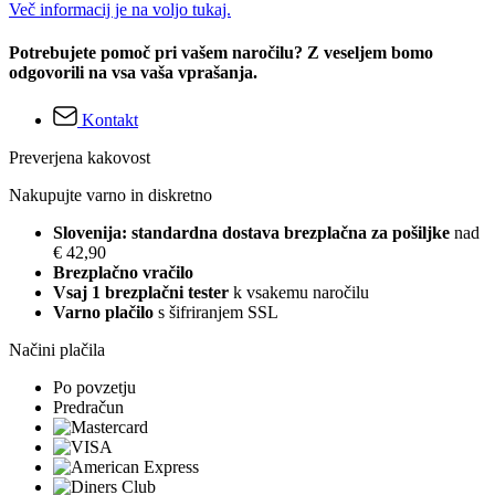
Več informacij je na voljo tukaj.
Potrebujete pomoč pri vašem naročilu? Z veseljem bomo
odgovorili na vsa vaša vprašanja.
Kontakt
Preverjena kakovost
Nakupujte varno in diskretno
Slovenija: standardna dostava brezplačna za pošiljke
nad
€ 42,90
Brezplačno vračilo
Vsaj 1 brezplačni tester
k vsakemu naročilu
Varno plačilo
s šifriranjem SSL
Načini plačila
Po povzetju
Predračun