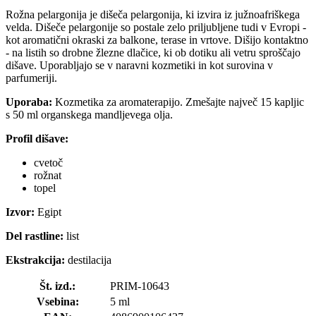
Rožna pelargonija je dišeča pelargonija, ki izvira iz južnoafriškega
velda. Dišeče pelargonije so postale zelo priljubljene tudi v Evropi -
kot aromatični okraski za balkone, terase in vrtove. Dišijo kontaktno
- na listih so drobne žlezne dlačice, ki ob dotiku ali vetru sproščajo
dišave. Uporabljajo se v naravni kozmetiki in kot surovina v
parfumeriji.
Uporaba:
Kozmetika za aromaterapijo. Zmešajte največ 15 kapljic
s 50 ml organskega mandljevega olja.
Profil dišave:
cvetoč
rožnat
topel
Izvor:
Egipt
Del rastline:
list
Ekstrakcija:
destilacija
Št. izd.:
PRIM-10643
Vsebina:
5 ml