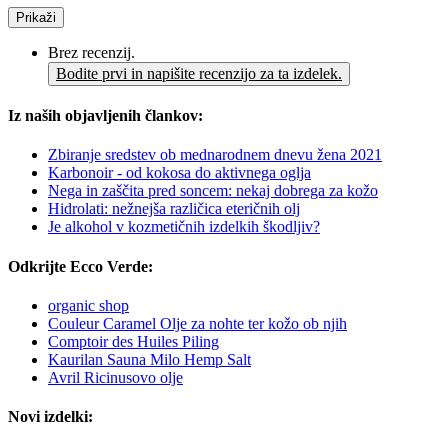
Prikaži
Brez recenzij.
Bodite prvi in napišite recenzijo za ta izdelek.
Iz naših objavljenih člankov:
Zbiranje sredstev ob mednarodnem dnevu žena 2021
Karbonoir - od kokosa do aktivnega oglja
Nega in zaščita pred soncem: nekaj dobrega za kožo
Hidrolati: nežnejša različica eteričnih olj
Je alkohol v kozmetičnih izdelkih škodljiv?
Odkrijte Ecco Verde:
organic shop
Couleur Caramel Olje za nohte ter kožo ob njih
Comptoir des Huiles Piling
Kaurilan Sauna Milo Hemp Salt
Avril Ricinusovo olje
Novi izdelki: