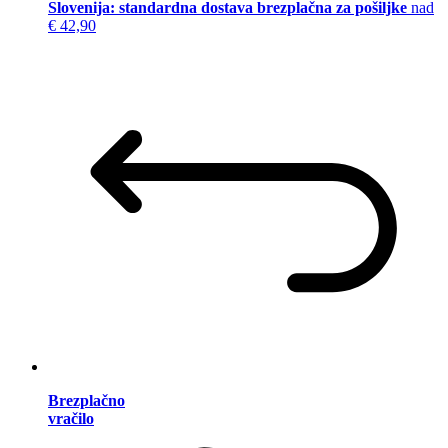
Slovenija: standardna dostava brezplačna za pošiljke
nad
€ 42,90
Brezplačno
vračilo