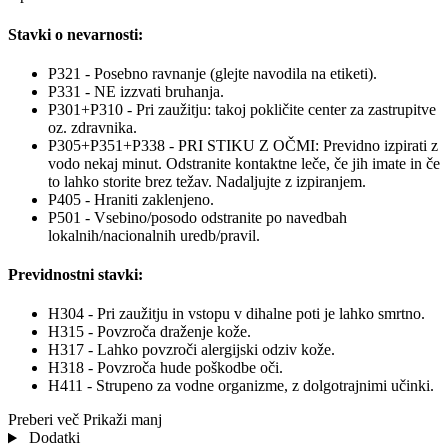
Stavki o nevarnosti:
P321 - Posebno ravnanje (glejte navodila na etiketi).
P331 - NE izzvati bruhanja.
P301+P310 - Pri zaužitju: takoj pokličite center za zastrupitve
oz. zdravnika.
P305+P351+P338 - PRI STIKU Z OČMI: Previdno izpirati z
vodo nekaj minut. Odstranite kontaktne leče, če jih imate in če
to lahko storite brez težav. Nadaljujte z izpiranjem.
P405 - Hraniti zaklenjeno.
P501 - Vsebino/posodo odstranite po navedbah
lokalnih/nacionalnih uredb/pravil.
Previdnostni stavki:
H304 - Pri zaužitju in vstopu v dihalne poti je lahko smrtno.
H315 - Povzroča draženje kože.
H317 - Lahko povzroči alergijski odziv kože.
H318 - Povzroča hude poškodbe oči.
H411 - Strupeno za vodne organizme, z dolgotrajnimi učinki.
Preberi več
Prikaži manj
Dodatki