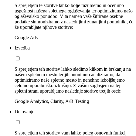
S sprejetjem te storitve lahko bolje razumemo in ocenimo
uspešnost našega spletnega oglaševanja ter optimiziramo našo
oglaševalsko ponudbo. V ta namen vaše šifrirane osebne
podatke sinhroniziramo z naslednjimi zunanjimi ponudniki, če
že uporabljate njihove storitve:
Google Ads
Izvedba
S sprejetjem teh storitev lahko sledimo klikom in brskanju na
našem spletnem mestu ter jih anonimno analiziramo, da
optimiziramo naše spletno mesto in nenehno izboljšujemo
celotno uporabniško izkušnjo. Z vašim soglasjem na tej
spletni strani uporabljamo naslednje storitve tretjih oseb:
Google Analytics, Clarity, A/B-Testing
Delovanje
S sprejetjem teh storitev vam lahko poleg osnovnih funkcij