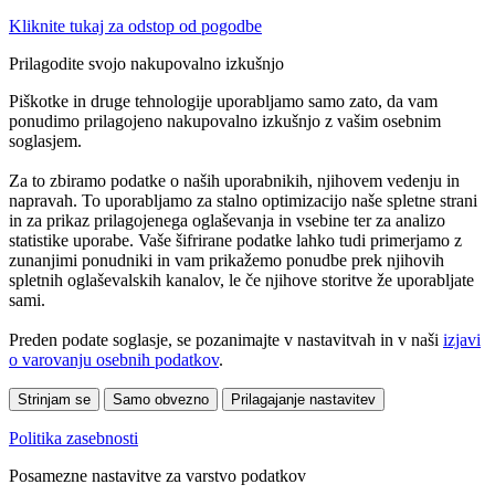
Kliknite tukaj za odstop od pogodbe
Prilagodite svojo nakupovalno izkušnjo
Piškotke in druge tehnologije uporabljamo samo zato, da vam
ponudimo prilagojeno nakupovalno izkušnjo z vašim osebnim
soglasjem.
Za to zbiramo podatke o naših uporabnikih, njihovem vedenju in
napravah. To uporabljamo za stalno optimizacijo naše spletne strani
in za prikaz prilagojenega oglaševanja in vsebine ter za analizo
statistike uporabe. Vaše šifrirane podatke lahko tudi primerjamo z
zunanjimi ponudniki in vam prikažemo ponudbe prek njihovih
spletnih oglaševalskih kanalov, le če njihove storitve že uporabljate
sami.
Preden podate soglasje, se pozanimajte v nastavitvah in v naši
izjavi
o varovanju osebnih podatkov
.
Strinjam se
Samo obvezno
Prilagajanje nastavitev
Politika zasebnosti
Posamezne nastavitve za varstvo podatkov