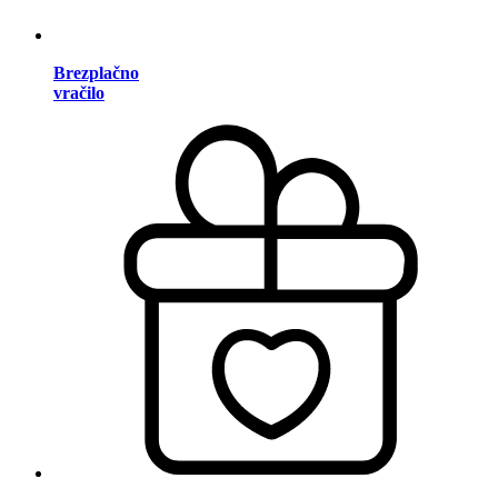
Brezplačno
vračilo