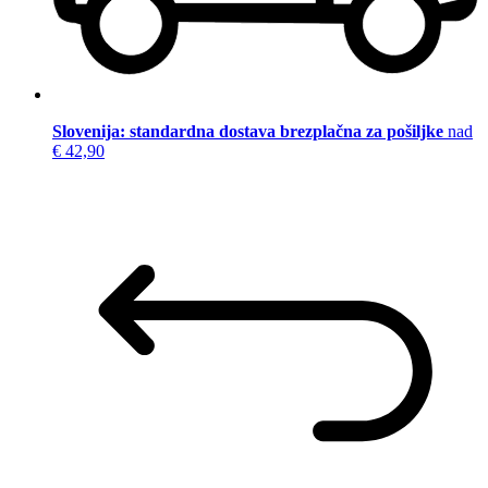
Slovenija: standardna dostava brezplačna za pošiljke
nad
€ 42,90