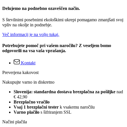
Delujemo na podnebno ozaveščen način.
S številnimi posebnimi ekološkimi ukrepi pomagamo zmanjšati svoj
vpliv na okolje in podnebje.
Več informacij je na voljo tukaj.
Potrebujete pomoč pri vašem naročilu? Z veseljem bomo
odgovorili na vsa vaša vprašanja.
Kontakt
Preverjena kakovost
Nakupujte varno in diskretno
Slovenija: standardna dostava brezplačna za pošiljke
nad
€ 42,90
Brezplačno vračilo
Vsaj 1 brezplačni tester
k vsakemu naročilu
Varno plačilo
s šifriranjem SSL
Načini plačila