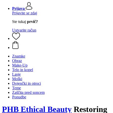
Prijava
Prijavite se zdaj
Ste tukaj
prvič?
Ustvarite račun
Znamke
Obraz
Make-Up
Telo in kopel
Lasje
Moški
Dojenčki in otroci
Teme
Zaščita pred soncem
Ponudbe
PHB Ethical Beauty
Restoring