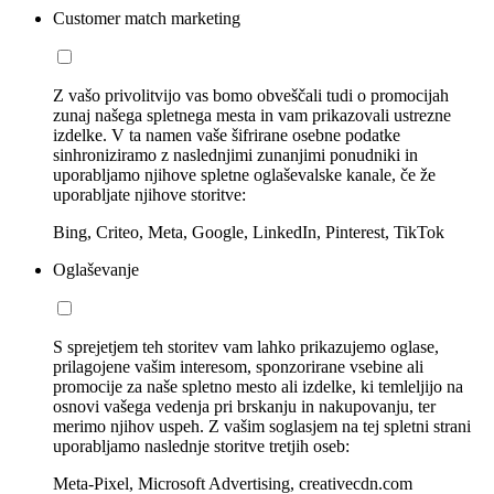
Customer match marketing
Z vašo privolitvijo vas bomo obveščali tudi o promocijah
zunaj našega spletnega mesta in vam prikazovali ustrezne
izdelke. V ta namen vaše šifrirane osebne podatke
sinhroniziramo z naslednjimi zunanjimi ponudniki in
uporabljamo njihove spletne oglaševalske kanale, če že
uporabljate njihove storitve:
Bing, Criteo, Meta, Google, LinkedIn, Pinterest, TikTok
Oglaševanje
S sprejetjem teh storitev vam lahko prikazujemo oglase,
prilagojene vašim interesom, sponzorirane vsebine ali
promocije za naše spletno mesto ali izdelke, ki temleljijo na
osnovi vašega vedenja pri brskanju in nakupovanju, ter
merimo njihov uspeh. Z vašim soglasjem na tej spletni strani
uporabljamo naslednje storitve tretjih oseb:
Meta-Pixel, Microsoft Advertising, creativecdn.com