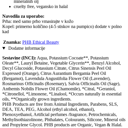
mineralnih olj
cruelty free, vegansko in halal
Navodila za uporabo:
Prha: med samo prho vmasirajte v kožo
Kopel: primerno količino (4-5 stiskov na pumpico) dodate v polno
kad
Znamka:
PHB Ethical Beauty
Dodatne informacije
Sestavine (INCI):
Aqua, Potassium Cocoate**, Potassium
Oleate**, Lauryl Betaine, Vegetable Glycerin**, Benzyl Alcohol,
Decyl Glucoside, Potassium Citrate, Citrus Sinensis Peel Oil
Expressed (Orange), Citrus Aurantium Bergamia Peel Oil
(Bergamot), Lavendula Angustifolia Flower Oil (Lavender),
Rosmarinus Officinalis (Rosemary), Salvia Officinalis Oil (Sage),
Anthemis Nobilis Flower Oil (Chamomile), *Citral, *Geraniol,
*Citronellol, *Limonene, *Linalool, *Occurs naturally in essential
oils, **Organically grown ingredients.
PHB Products are free from Animal Ingredients, Parabens, SLS,
DEA, TEA, PEG, Alcohol (ethyl alcohol, ethanol),
Phenoxyethanol, Artificial perfumes /fragrance, Petrochemicals,
Methylisothiazolinone, Phthalates, Colourants, Silicone, Mineral oils
and Propylene Glycol. PHB products are Organic, Vegan & Halal.