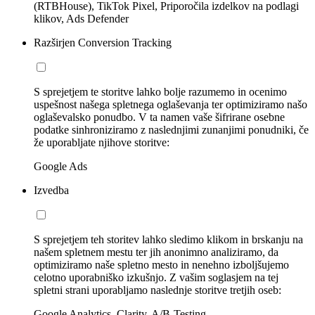
(RTBHouse), TikTok Pixel, Priporočila izdelkov na podlagi
klikov, Ads Defender
Razširjen Conversion Tracking
S sprejetjem te storitve lahko bolje razumemo in ocenimo
uspešnost našega spletnega oglaševanja ter optimiziramo našo
oglaševalsko ponudbo. V ta namen vaše šifrirane osebne
podatke sinhroniziramo z naslednjimi zunanjimi ponudniki, če
že uporabljate njihove storitve:
Google Ads
Izvedba
S sprejetjem teh storitev lahko sledimo klikom in brskanju na
našem spletnem mestu ter jih anonimno analiziramo, da
optimiziramo naše spletno mesto in nenehno izboljšujemo
celotno uporabniško izkušnjo. Z vašim soglasjem na tej
spletni strani uporabljamo naslednje storitve tretjih oseb:
Google Analytics, Clarity, A/B-Testing