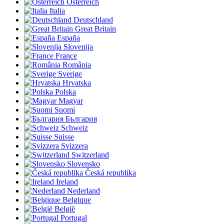
Österreich
Italia
Deutschland
Great Britain
España
Slovenija
France
România
Sverige
Hrvatska
Polska
Magyar
Suomi
България
Schweiz
Suisse
Svizzera
Switzerland
Slovensko
Česká republika
Ireland
Nederland
Belgique
België
Portugal