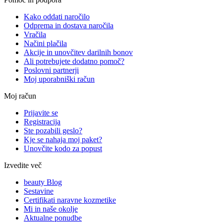
Kako oddati naročilo
Odprema in dostava naročila
Vračila
Načini plačila
Akcije in unovčitev darilnih bonov
Ali potrebujete dodatno pomoč?
Poslovni partnerji
Moj uporabniški račun
Moj račun
Prijavite se
Registracija
Ste pozabili geslo?
Kje se nahaja moj paket?
Unovčite kodo za popust
Izvedite več
beauty Blog
Sestavine
Certifikati naravne kozmetike
Mi in naše okolje
Aktualne ponudbe