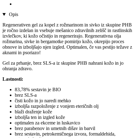
Opis
Regenerativen gel za kopel z rožmarinom in sivko iz skupine PHB
je ročno izdelan in vsebuje mešanico zdravilnih zelišč in rastlinskih
izvlečkov, ki kožo očistijo in regenerirajo. Regenerativna olja
rožmarina, sivke in bergamotke pomirijo kožo, okrepijo proces
obnove in izboljšajo njen izgled. Optimalen, če vas pestijo težave z
aknami in psoriazo!
Gel za prhanje, brez SLS-a iz skupine PHB nahrani kožo in jo
ohranja zdravo.
Lastnosti:
83,78% sestavin je BIO
brez SLS-a
čisti kožo in jo naredi mehko
izboljša razpoloženje z vonjem eteričnih olj
blaži draženje kože
izboljša ten in izgled kože
optimalen za ekceme in luskavico
brez parabenov in umetnih dišav in barvil
brez sestavin, petrokemičnega izvora, formaldehida,