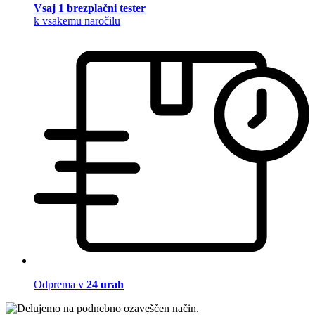
Vsaj 1 brezplačni tester
k vsakemu naročilu
Odprema v
24 urah