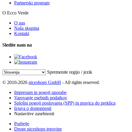
Partnerski program
O Ecco Verde
O nas
Naša skupina
Kontakt
Sledite nam na
Spremenite regijo / jezik
© 2010-2026
niceshops GmbH
- All rights reserved.
Impresum in pogoji uporabe
Varovanje osebnih podatkov
Splošni pogoji poslovanja (SPP) in pravica do preklica
Izjava o dostopnosti
Nastavitve zasebnosti
Podjetje
Druge niceshops trgovine