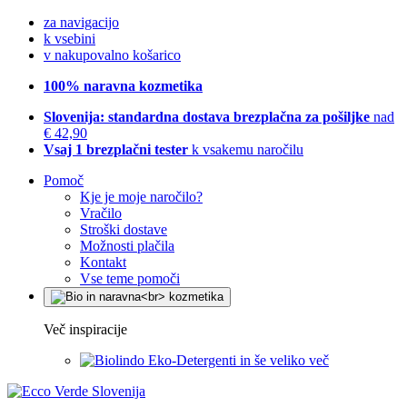
za navigacijo
k vsebini
v nakupovalno košarico
100% naravna kozmetika
Slovenija: standardna dostava brezplačna za pošiljke
nad
€ 42,90
Vsaj 1 brezplačni tester
k vsakemu naročilu
Pomoč
Kje je moje naročilo?
Vračilo
Stroški dostave
Možnosti plačila
Kontakt
Vse teme pomoči
Več inspiracije
Eko-Detergenti in še veliko več