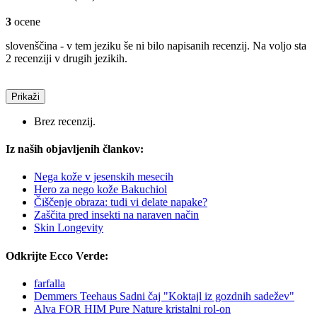
3
ocene
slovenščina - v tem jeziku še ni bilo napisanih recenzij. Na voljo sta
2 recenziji v drugih jezikih.
Prikaži
Brez recenzij.
Iz naših objavljenih člankov:
Nega kože v jesenskih mesecih
Hero za nego kože Bakuchiol
Čiščenje obraza: tudi vi delate napake?
Zaščita pred insekti na naraven način
Skin Longevity
Odkrijte Ecco Verde:
farfalla
Demmers Teehaus Sadni čaj "Koktajl iz gozdnih sadežev"
Alva FOR HIM Pure Nature kristalni rol-on