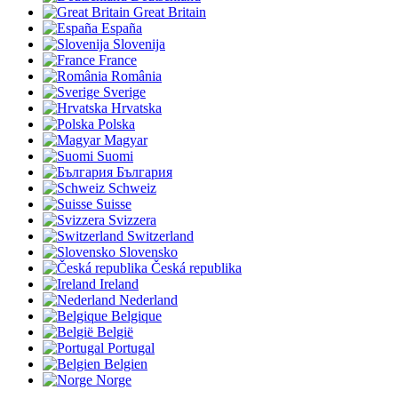
Great Britain
España
Slovenija
France
România
Sverige
Hrvatska
Polska
Magyar
Suomi
България
Schweiz
Suisse
Svizzera
Switzerland
Slovensko
Česká republika
Ireland
Nederland
Belgique
België
Portugal
Belgien
Norge