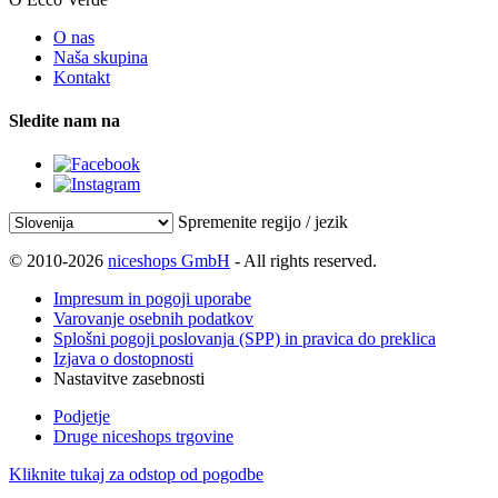
O nas
Naša skupina
Kontakt
Sledite nam na
Spremenite regijo / jezik
© 2010-2026
niceshops GmbH
- All rights reserved.
Impresum in pogoji uporabe
Varovanje osebnih podatkov
Splošni pogoji poslovanja (SPP) in pravica do preklica
Izjava o dostopnosti
Nastavitve zasebnosti
Podjetje
Druge niceshops trgovine
Kliknite tukaj za odstop od pogodbe