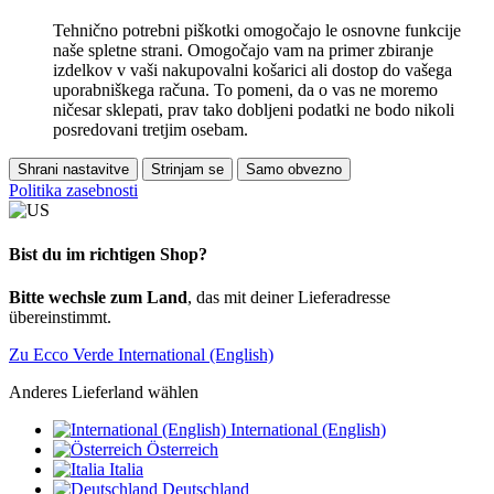
Tehnično potrebni piškotki omogočajo le osnovne funkcije
naše spletne strani. Omogočajo vam na primer zbiranje
izdelkov v vaši nakupovalni košarici ali dostop do vašega
uporabniškega računa. To pomeni, da o vas ne moremo
ničesar sklepati, prav tako dobljeni podatki ne bodo nikoli
posredovani tretjim osebam.
Shrani nastavitve
Strinjam se
Samo obvezno
Politika zasebnosti
Bist du im richtigen Shop?
Bitte wechsle zum Land
, das mit deiner Lieferadresse
übereinstimmt.
Zu Ecco Verde International (English)
Anderes Lieferland wählen
International (English)
Österreich
Italia
Deutschland