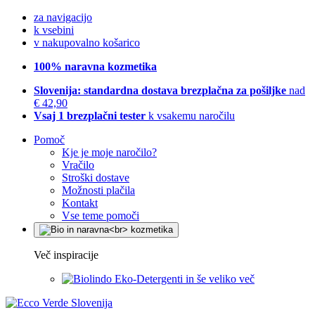
za navigacijo
k vsebini
v nakupovalno košarico
100% naravna kozmetika
Slovenija: standardna dostava brezplačna za pošiljke
nad
€ 42,90
Vsaj 1 brezplačni tester
k vsakemu naročilu
Pomoč
Kje je moje naročilo?
Vračilo
Stroški dostave
Možnosti plačila
Kontakt
Vse teme pomoči
Več inspiracije
Eko-Detergenti in še veliko več