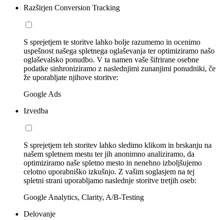
Razširjen Conversion Tracking
S sprejetjem te storitve lahko bolje razumemo in ocenimo
uspešnost našega spletnega oglaševanja ter optimiziramo našo
oglaševalsko ponudbo. V ta namen vaše šifrirane osebne
podatke sinhroniziramo z naslednjimi zunanjimi ponudniki, če
že uporabljate njihove storitve:
Google Ads
Izvedba
S sprejetjem teh storitev lahko sledimo klikom in brskanju na
našem spletnem mestu ter jih anonimno analiziramo, da
optimiziramo naše spletno mesto in nenehno izboljšujemo
celotno uporabniško izkušnjo. Z vašim soglasjem na tej
spletni strani uporabljamo naslednje storitve tretjih oseb:
Google Analytics, Clarity, A/B-Testing
Delovanje