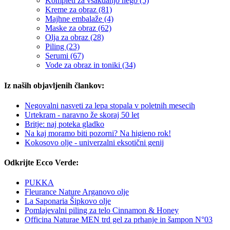
Kompleti za vsakdanjo nego (5)
Kreme za obraz (81)
Majhne embalaže (4)
Maske za obraz (62)
Olja za obraz (28)
Piling (23)
Serumi (67)
Vode za obraz in toniki (34)
Iz naših objavljenih člankov:
Negovalni nasveti za lepa stopala v poletnih mesecih
Urtekram - naravno že skoraj 50 let
Britje: naj poteka gladko
Na kaj moramo biti pozorni? Na higieno rok!
Kokosovo olje - univerzalni eksotični genij
Odkrijte Ecco Verde:
PUKKA
Fleurance Nature Arganovo olje
La Saponaria Šipkovo olje
Pomlajevalni piling za telo Cinnamon & Honey
Officina Naturae MEN trd gel za prhanje in šampon N°03