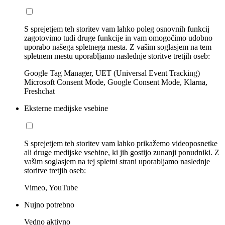
S sprejetjem teh storitev vam lahko poleg osnovnih funkcij
zagotovimo tudi druge funkcije in vam omogočimo udobno
uporabo našega spletnega mesta. Z vašim soglasjem na tem
spletnem mestu uporabljamo naslednje storitve tretjih oseb:
Google Tag Manager, UET (Universal Event Tracking)
Microsoft Consent Mode, Google Consent Mode, Klarna,
Freshchat
Eksterne medijske vsebine
S sprejetjem teh storitev vam lahko prikažemo videoposnetke
ali druge medijske vsebine, ki jih gostijo zunanji ponudniki. Z
vašim soglasjem na tej spletni strani uporabljamo naslednje
storitve tretjih oseb:
Vimeo, YouTube
Nujno potrebno
Vedno aktivno