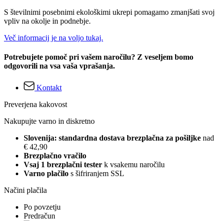
S številnimi posebnimi ekološkimi ukrepi pomagamo zmanjšati svoj
vpliv na okolje in podnebje.
Več informacij je na voljo tukaj.
Potrebujete pomoč pri vašem naročilu? Z veseljem bomo
odgovorili na vsa vaša vprašanja.
Kontakt
Preverjena kakovost
Nakupujte varno in diskretno
Slovenija: standardna dostava brezplačna za pošiljke
nad
€ 42,90
Brezplačno vračilo
Vsaj 1 brezplačni tester
k vsakemu naročilu
Varno plačilo
s šifriranjem SSL
Načini plačila
Po povzetju
Predračun