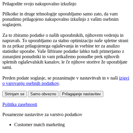
Prilagodite svojo nakupovalno izkušnjo
Piškotke in druge tehnologije uporabljamo samo zato, da vam
ponudimo prilagojeno nakupovalno izkušnjo z vašim osebnim
soglasjem.
Za to zbiramo podatke o naših uporabnikih, njihovem vedenju in
napravah. To uporabljamo za stalno optimizacijo naše spletne strani
in za prikaz prilagojenega oglaševanja in vsebine ter za analizo
statistike uporabe. Vaše šifrirane podatke lahko tudi primerjamo z
zunanjimi ponudniki in vam prikažemo ponudbe prek njihovih
spletnih oglaševalskih kanalov, le če njihove storitve že uporabljate
sami.
Preden podate soglasje, se pozanimajte v nastavitvah in v naši
izjavi
o varovanju osebnih podatkov
.
Strinjam se
Samo obvezno
Prilagajanje nastavitev
Politika zasebnosti
Posamezne nastavitve za varstvo podatkov
Customer match marketing