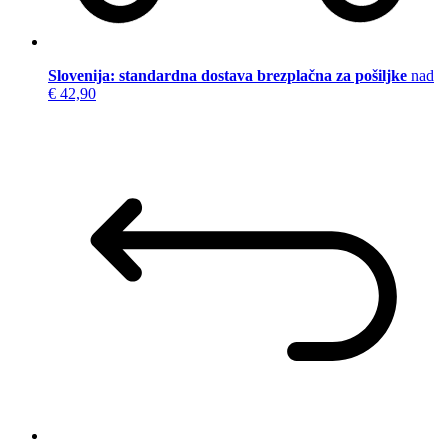
Slovenija: standardna dostava brezplačna za pošiljke
nad
€ 42,90