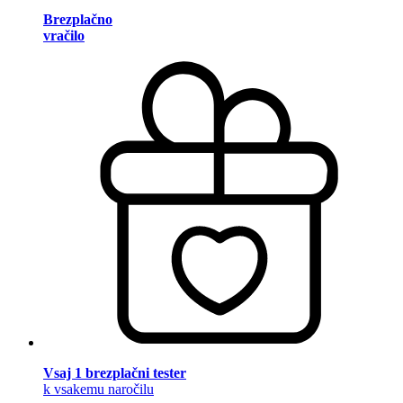
Brezplačno
vračilo
Vsaj 1 brezplačni tester
k vsakemu naročilu