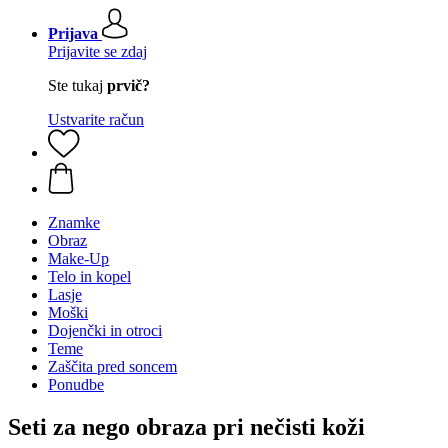
Prijava
Prijavite se zdaj
Ste tukaj
prvič?
Ustvarite račun
Znamke
Obraz
Make-Up
Telo in kopel
Lasje
Moški
Dojenčki in otroci
Teme
Zaščita pred soncem
Ponudbe
Seti za nego obraza pri nečisti koži