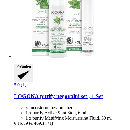
Košarica
5.0 (1)
LOGONA
purify negovalni set , 1 Set
za nečisto in mešano kožo
1 x purify Active Spot Stop, 6 ml
1 x purify Mattifying Moisturizing Fluid, 30 ml
€ 16,89
(€ 469,17 / l)