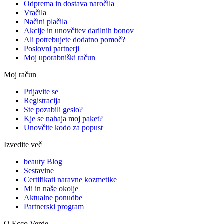
Odprema in dostava naročila
Vračila
Načini plačila
Akcije in unovčitev darilnih bonov
Ali potrebujete dodatno pomoč?
Poslovni partnerji
Moj uporabniški račun
Moj račun
Prijavite se
Registracija
Ste pozabili geslo?
Kje se nahaja moj paket?
Unovčite kodo za popust
Izvedite več
beauty Blog
Sestavine
Certifikati naravne kozmetike
Mi in naše okolje
Aktualne ponudbe
Partnerski program
O Ecco Verde