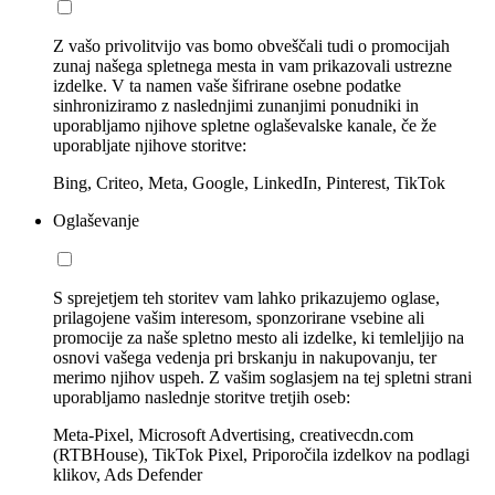
Z vašo privolitvijo vas bomo obveščali tudi o promocijah
zunaj našega spletnega mesta in vam prikazovali ustrezne
izdelke. V ta namen vaše šifrirane osebne podatke
sinhroniziramo z naslednjimi zunanjimi ponudniki in
uporabljamo njihove spletne oglaševalske kanale, če že
uporabljate njihove storitve:
Bing, Criteo, Meta, Google, LinkedIn, Pinterest, TikTok
Oglaševanje
S sprejetjem teh storitev vam lahko prikazujemo oglase,
prilagojene vašim interesom, sponzorirane vsebine ali
promocije za naše spletno mesto ali izdelke, ki temleljijo na
osnovi vašega vedenja pri brskanju in nakupovanju, ter
merimo njihov uspeh. Z vašim soglasjem na tej spletni strani
uporabljamo naslednje storitve tretjih oseb:
Meta-Pixel, Microsoft Advertising, creativecdn.com
(RTBHouse), TikTok Pixel, Priporočila izdelkov na podlagi
klikov, Ads Defender