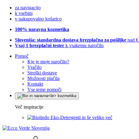
za navigacijo
k vsebini
v nakupovalno košarico
100% naravna kozmetika
Slovenija: standardna dostava brezplačna za pošiljke
nad €
Vsaj 1 brezplačni tester
k vsakemu naročilu
Pomoč
Kje je moje naročilo?
Vračilo
Stroški dostave
Možnosti plačila
Kontakt
Vse teme pomoči
Več inspiracije
Eko-Detergenti in še veliko več