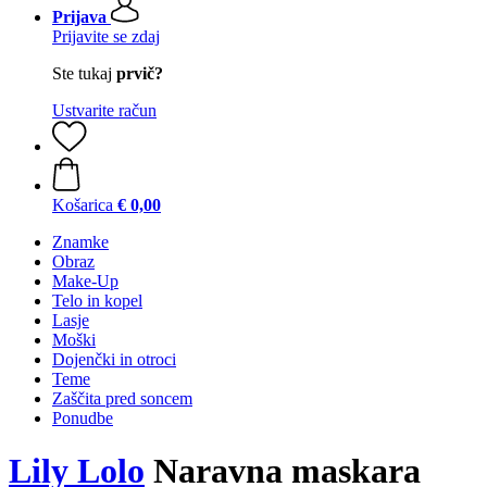
Prijava
Prijavite se zdaj
Ste tukaj
prvič?
Ustvarite račun
Košarica
€ 0,00
Znamke
Obraz
Make-Up
Telo in kopel
Lasje
Moški
Dojenčki in otroci
Teme
Zaščita pred soncem
Ponudbe
Lily Lolo
Naravna maskara