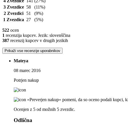
4 Zvezdice
141
(27%)
3 Zvezdice
58
(11%)
2 Zvezdici
51
(9%)
1 Zvezdica
27
(5%)
522
ocen
1
recenzija kupcev. Jezik: slovenščina
387
recenzij kupcev v drugih jezikih
Prikaži vse recenzije uporabnikov
Mateya
08 marec 2016
Potrjen nakup
»Preverjen nakup« pomeni, da so oceno podali kupci, ki s
Ocenjen z 5 od možnih 5 zvezdic.
Odlična