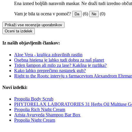
Ena izmed boljših naravnih maskar. Ne draži tudi izredno občutl
Vam je bila ta ocena v pomoč?
(6)
(0)
Da
Ne
Prikaži vse recenzije uporabnikov
Oceni ta izdelek
Iz naših objavljenih člankov:
Aloe Vera - kraljica zdravilnih rastlin
Osebna higiena je lahko tudi dobra za naš planet
Trden šampon ali milo za lase? Kakšna je razlika?
Kako lahko preprečimo nastanek gub?
Right to the Roots: intervju s farmacevtom Alexandrom Ehrma
Novi izdelki:
Propolia Body Scrub
PHYTORELAX LABORATORIES 31 Herbs Oil Multiuse Ge
Propolia Rich Night Cream
Arista Ayurveda Shampoo Bar Box
Propolia Night Cream