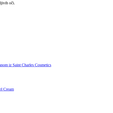
jivih oči.
nnom iz Saint Charles Cosmetics
l Cream