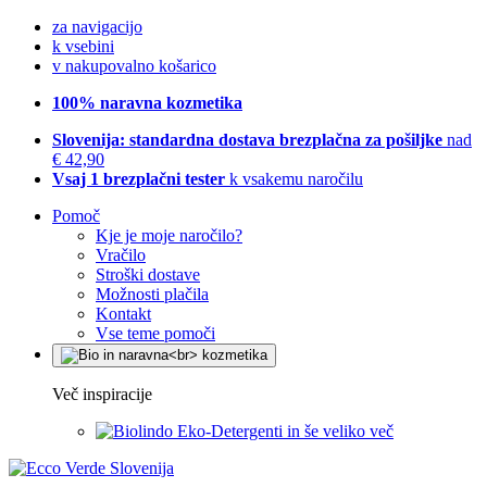
za navigacijo
k vsebini
v nakupovalno košarico
100% naravna kozmetika
Slovenija: standardna dostava brezplačna za pošiljke
nad
€ 42,90
Vsaj 1 brezplačni tester
k vsakemu naročilu
Pomoč
Kje je moje naročilo?
Vračilo
Stroški dostave
Možnosti plačila
Kontakt
Vse teme pomoči
Več inspiracije
Eko-Detergenti in še veliko več