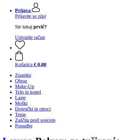
Prijava
Prijavite se zdaj
Ste tukaj
prvič?
Ustvarite račun
Košarica
€ 0,00
Znamke
Obraz
Make-Up
Telo in kopel
Lasje
Moški
Dojenčki in otroci
Teme
Zaščita pred soncem
Ponudbe