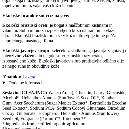
organskega brazilskega oreha in javorjevega sirupa. Slasten, zimski,
topel vonj bo razvajal vašo kožo in čute.
Ekološke hranilne snovi iz narave:
Ekološki brazilski oreh:
je bogat z maščobnimi kislinami in
vitamini. Suho in mrazu izpostavljeno kožo nahrani in navlaži
hkrati. Ekološki brazilski oreh se v kožo hitro vpije in ne pušča
neprijetnega mastnega filma.
Ekološki javorjev sirup:
izvleček iz sladkornega javorja zagotavlja
intenzivno vlaženje in neguje suho, zimskim razmeram,
izpostavljeno kožo. Ekološki javorjev sirup predstavlja odlično olje
za nego suhe in občutljive kože.
Znamka:
Lavera
Dodatne informacije
Sestavine CTFA/INCI:
Water (Aqua), Glycerin, Lauryl Glucoside,
Alcohol*, Helianthus Annuus (Sunflower) Seed Oil*, Xanthan
Gum, Acer Saccharum (Sugar Maple) Extract*, Bertholletia Excelsa
Seed Extract*, Sodium PCA, Sodium Cocoyl Glutamate, Disodium
Cocoyl Glutamate, Tocopherol, Helianthus Annuus (Sunflower)
Seed Oil, Fragrance (Parfum)**, Limonene**
* ingredients from certified organic agriculture
** natural essential oils