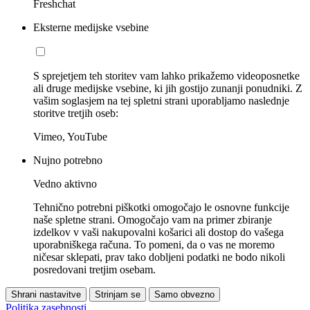
Freshchat
Eksterne medijske vsebine
S sprejetjem teh storitev vam lahko prikažemo videoposnetke
ali druge medijske vsebine, ki jih gostijo zunanji ponudniki. Z
vašim soglasjem na tej spletni strani uporabljamo naslednje
storitve tretjih oseb:
Vimeo, YouTube
Nujno potrebno
Vedno aktivno
Tehnično potrebni piškotki omogočajo le osnovne funkcije
naše spletne strani. Omogočajo vam na primer zbiranje
izdelkov v vaši nakupovalni košarici ali dostop do vašega
uporabniškega računa. To pomeni, da o vas ne moremo
ničesar sklepati, prav tako dobljeni podatki ne bodo nikoli
posredovani tretjim osebam.
Shrani nastavitve
Strinjam se
Samo obvezno
Politika zasebnosti