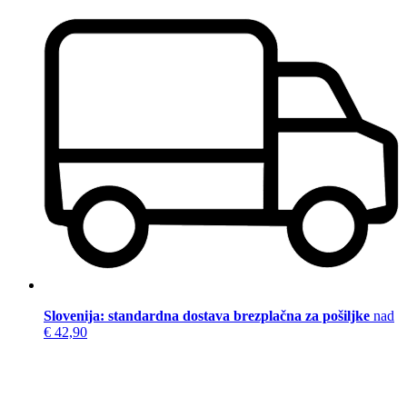
Slovenija: standardna dostava brezplačna za pošiljke
nad
€ 42,90