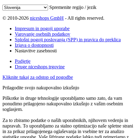
Spremenite regijo / jezik
© 2010-2026
niceshops GmbH
- All rights reserved.
Impresum in pogoji uporabe
Varovanje osebnih podatkov
Splošni pogoji poslovanja (SPP) in pravica do preklica
Izjava o dostopnosti
Nastavitve zasebnosti
Podjetje
Druge niceshops trgovine
Kliknite tukaj za odstop od pogodbe
Prilagodite svojo nakupovalno izkušnjo
Piškotke in druge tehnologije uporabljamo samo zato, da vam
ponudimo prilagojeno nakupovalno izkušnjo z vašim osebnim
soglasjem.
Za to zbiramo podatke o naših uporabnikih, njihovem vedenju in
napravah. To uporabljamo za stalno optimizacijo naše spletne strani
in za prikaz prilagojenega oglaševanja in vsebine ter za analizo
statistike uporabe. Vaše šifrirane podatke lahko tudi primerjamo z