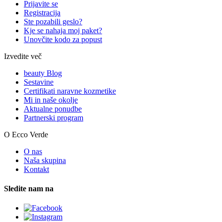
Prijavite se
Registracija
Ste pozabili geslo?
Kje se nahaja moj paket?
Unovčite kodo za popust
Izvedite več
beauty Blog
Sestavine
Certifikati naravne kozmetike
Mi in naše okolje
Aktualne ponudbe
Partnerski program
O Ecco Verde
O nas
Naša skupina
Kontakt
Sledite nam na