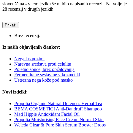
slovenščina - v tem jeziku še ni bilo napisanih recenzij. Na voljo je
28 recenzij v drugih jezikih.
Prikaži
Brez recenzij.
Iz naših objavljenih člankov:
Nega las pozimi
Naravna sredstva proti celulitu
Poletno sonce, brez obžalovanja
Fermentirane sestavine v kozmetiki
Ustrezna nega kože pod masko
Novi izdelki:
Propolia Organic Natural Defences Herbal Tea
BEMA COSMETICI Anti-Dandruff Shampoo
Mad Hippie Antioxidant Facial Oil
Propolia Moisturising Face Cream Normal Skin
Weleda Clear & Pure Skin Serum Booster Drops