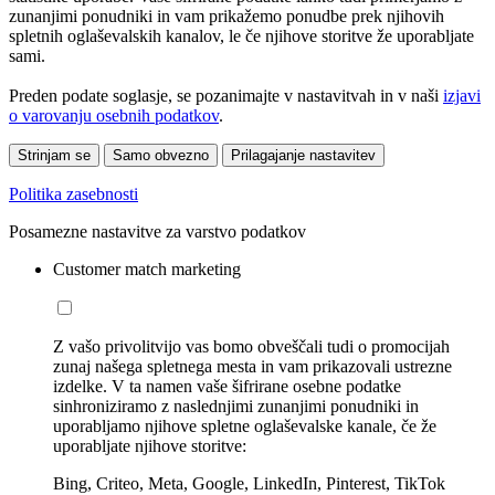
zunanjimi ponudniki in vam prikažemo ponudbe prek njihovih
spletnih oglaševalskih kanalov, le če njihove storitve že uporabljate
sami.
Preden podate soglasje, se pozanimajte v nastavitvah in v naši
izjavi
o varovanju osebnih podatkov
.
Strinjam se
Samo obvezno
Prilagajanje nastavitev
Politika zasebnosti
Posamezne nastavitve za varstvo podatkov
Customer match marketing
Z vašo privolitvijo vas bomo obveščali tudi o promocijah
zunaj našega spletnega mesta in vam prikazovali ustrezne
izdelke. V ta namen vaše šifrirane osebne podatke
sinhroniziramo z naslednjimi zunanjimi ponudniki in
uporabljamo njihove spletne oglaševalske kanale, če že
uporabljate njihove storitve:
Bing, Criteo, Meta, Google, LinkedIn, Pinterest, TikTok