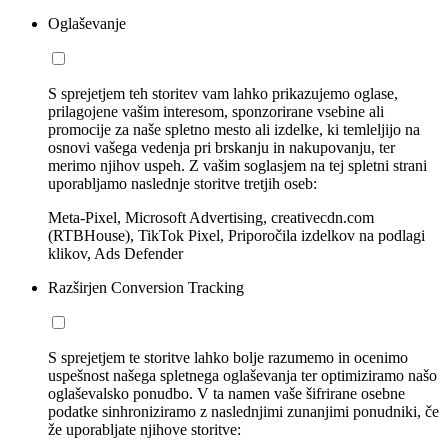
Oglaševanje
S sprejetjem teh storitev vam lahko prikazujemo oglase,
prilagojene vašim interesom, sponzorirane vsebine ali
promocije za naše spletno mesto ali izdelke, ki temleljijo na
osnovi vašega vedenja pri brskanju in nakupovanju, ter
merimo njihov uspeh. Z vašim soglasjem na tej spletni strani
uporabljamo naslednje storitve tretjih oseb:
Meta-Pixel, Microsoft Advertising, creativecdn.com
(RTBHouse), TikTok Pixel, Priporočila izdelkov na podlagi
klikov, Ads Defender
Razširjen Conversion Tracking
S sprejetjem te storitve lahko bolje razumemo in ocenimo
uspešnost našega spletnega oglaševanja ter optimiziramo našo
oglaševalsko ponudbo. V ta namen vaše šifrirane osebne
podatke sinhroniziramo z naslednjimi zunanjimi ponudniki, če
že uporabljate njihove storitve: