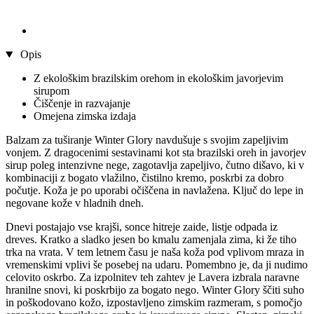
Opis
Z ekološkim brazilskim orehom in ekološkim javorjevim
sirupom
Čiščenje in razvajanje
Omejena zimska izdaja
Balzam za tuširanje Winter Glory navdušuje s svojim zapeljivim
vonjem. Z dragocenimi sestavinami kot sta brazilski oreh in javorjev
sirup poleg intenzivne nege, zagotavlja zapeljivo, čutno dišavo, ki v
kombinaciji z bogato vlažilno, čistilno kremo, poskrbi za dobro
počutje. Koža je po uporabi očiščena in navlažena. Ključ do lepe in
negovane kože v hladnih dneh.
Dnevi postajajo vse krajši, sonce hitreje zaide, listje odpada iz
dreves. Kratko a sladko jesen bo kmalu zamenjala zima, ki že tiho
trka na vrata. V tem letnem času je naša koža pod vplivom mraza in
vremenskimi vplivi še posebej na udaru. Pomembno je, da ji nudimo
celovito oskrbo. Za izpolnitev teh zahtev je Lavera izbrala naravne
hranilne snovi, ki poskrbijo za bogato nego. Winter Glory ščiti suho
in poškodovano kožo, izpostavljeno zimskim razmeram, s pomočjo