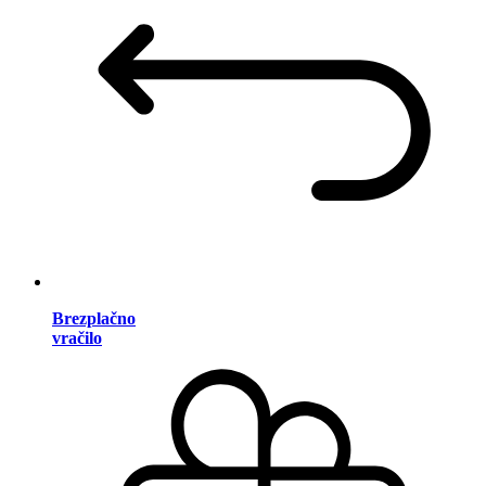
Brezplačno
vračilo