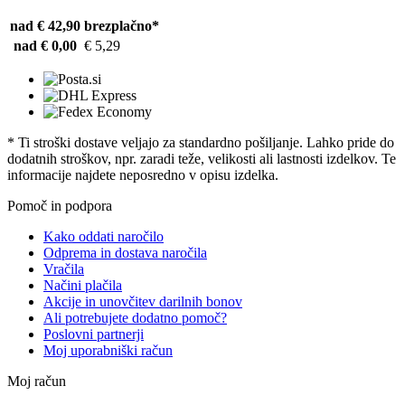
nad € 42,90
brezplačno*
nad € 0,00
€ 5,29
* Ti stroški dostave veljajo za standardno pošiljanje. Lahko pride do
dodatnih stroškov, npr. zaradi teže, velikosti ali lastnosti izdelkov. Te
informacije najdete neposredno v opisu izdelka.
Pomoč in podpora
Kako oddati naročilo
Odprema in dostava naročila
Vračila
Načini plačila
Akcije in unovčitev darilnih bonov
Ali potrebujete dodatno pomoč?
Poslovni partnerji
Moj uporabniški račun
Moj račun