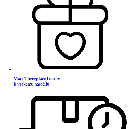
Vsaj 1 brezplačni tester
k vsakemu naročilu