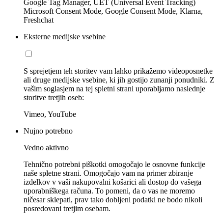
Google Tag Manager, UET (Universal Event Tracking)
Microsoft Consent Mode, Google Consent Mode, Klarna,
Freshchat
Eksterne medijske vsebine
S sprejetjem teh storitev vam lahko prikažemo videoposnetke
ali druge medijske vsebine, ki jih gostijo zunanji ponudniki. Z
vašim soglasjem na tej spletni strani uporabljamo naslednje
storitve tretjih oseb:
Vimeo, YouTube
Nujno potrebno
Vedno aktivno
Tehnično potrebni piškotki omogočajo le osnovne funkcije
naše spletne strani. Omogočajo vam na primer zbiranje
izdelkov v vaši nakupovalni košarici ali dostop do vašega
uporabniškega računa. To pomeni, da o vas ne moremo
ničesar sklepati, prav tako dobljeni podatki ne bodo nikoli
posredovani tretjim osebam.