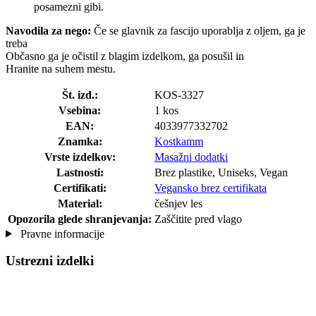
posamezni gibi.
Navodila za nego:
Če se glavnik za fascijo uporablja z oljem, ga je
treba
Občasno ga je očistil z blagim izdelkom, ga posušil in
Hranite na suhem mestu.
Št. izd.:
KOS-3327
Vsebina:
1 kos
EAN:
4033977332702
Znamka:
Kostkamm
Vrste izdelkov:
Masažni dodatki
Lastnosti:
Brez plastike, Uniseks, Vegan
Certifikati:
Vegansko brez certifikata
Material:
češnjev les
Opozorila glede shranjevanja:
Zaščitite pred vlago
Pravne informacije
Ustrezni izdelki