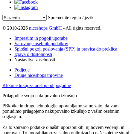
Spremenite regijo / jezik
© 2010-2026
niceshops GmbH
- All rights reserved.
Impresum in pogoji uporabe
Varovanje osebnih podatkov
Splošni pogoji poslovanja (SPP) in pravica do preklica
Izjava o dostopnosti
Nastavitve zasebnosti
Podjetje
Druge niceshops trgovine
Kliknite tukaj za odstop od pogodbe
Prilagodite svojo nakupovalno izkušnjo
Piškotke in druge tehnologije uporabljamo samo zato, da vam
ponudimo prilagojeno nakupovalno izkušnjo z vašim osebnim
soglasjem.
Za to zbiramo podatke o naših uporabnikih, njihovem vedenju in
napravah. To uporabljamo za stalno optimizacijo naše spletne strani