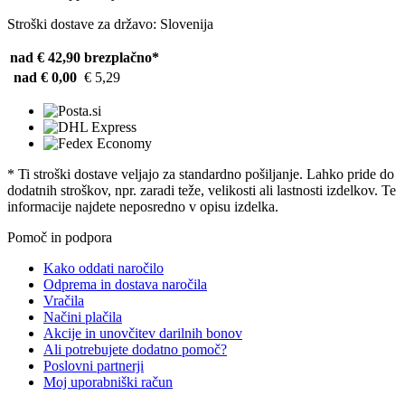
Stroški dostave za državo: Slovenija
nad € 42,90
brezplačno*
nad € 0,00
€ 5,29
* Ti stroški dostave veljajo za standardno pošiljanje. Lahko pride do
dodatnih stroškov, npr. zaradi teže, velikosti ali lastnosti izdelkov. Te
informacije najdete neposredno v opisu izdelka.
Pomoč in podpora
Kako oddati naročilo
Odprema in dostava naročila
Vračila
Načini plačila
Akcije in unovčitev darilnih bonov
Ali potrebujete dodatno pomoč?
Poslovni partnerji
Moj uporabniški račun