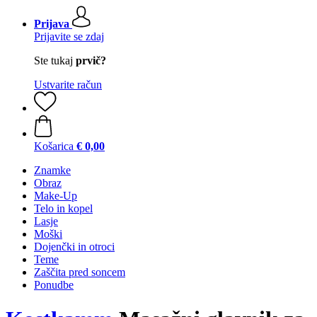
Prijava
Prijavite se zdaj
Ste tukaj
prvič?
Ustvarite račun
Košarica
€ 0,00
Znamke
Obraz
Make-Up
Telo in kopel
Lasje
Moški
Dojenčki in otroci
Teme
Zaščita pred soncem
Ponudbe