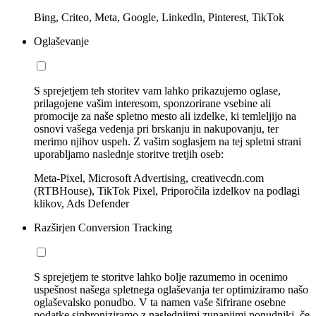
Bing, Criteo, Meta, Google, LinkedIn, Pinterest, TikTok
Oglaševanje
S sprejetjem teh storitev vam lahko prikazujemo oglase,
prilagojene vašim interesom, sponzorirane vsebine ali
promocije za naše spletno mesto ali izdelke, ki temleljijo na
osnovi vašega vedenja pri brskanju in nakupovanju, ter
merimo njihov uspeh. Z vašim soglasjem na tej spletni strani
uporabljamo naslednje storitve tretjih oseb:
Meta-Pixel, Microsoft Advertising, creativecdn.com
(RTBHouse), TikTok Pixel, Priporočila izdelkov na podlagi
klikov, Ads Defender
Razširjen Conversion Tracking
S sprejetjem te storitve lahko bolje razumemo in ocenimo
uspešnost našega spletnega oglaševanja ter optimiziramo našo
oglaševalsko ponudbo. V ta namen vaše šifrirane osebne
podatke sinhroniziramo z naslednjimi zunanjimi ponudniki, če