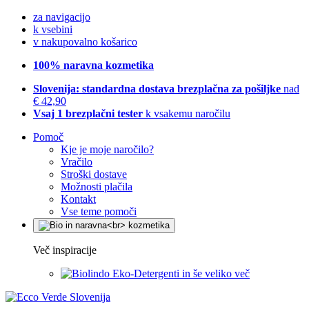
za navigacijo
k vsebini
v nakupovalno košarico
100% naravna kozmetika
Slovenija: standardna dostava brezplačna za pošiljke
nad
€ 42,90
Vsaj 1 brezplačni tester
k vsakemu naročilu
Pomoč
Kje je moje naročilo?
Vračilo
Stroški dostave
Možnosti plačila
Kontakt
Vse teme pomoči
Več inspiracije
Eko-Detergenti in še veliko več