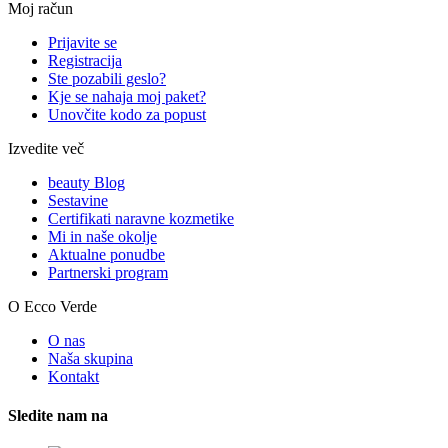
Moj račun
Prijavite se
Registracija
Ste pozabili geslo?
Kje se nahaja moj paket?
Unovčite kodo za popust
Izvedite več
beauty Blog
Sestavine
Certifikati naravne kozmetike
Mi in naše okolje
Aktualne ponudbe
Partnerski program
O Ecco Verde
O nas
Naša skupina
Kontakt
Sledite nam na