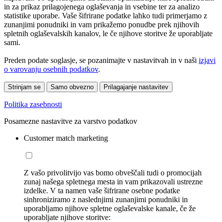
in za prikaz prilagojenega oglaševanja in vsebine ter za analizo
statistike uporabe. Vaše šifrirane podatke lahko tudi primerjamo z
zunanjimi ponudniki in vam prikažemo ponudbe prek njihovih
spletnih oglaševalskih kanalov, le če njihove storitve že uporabljate
sami.
Preden podate soglasje, se pozanimajte v nastavitvah in v naši
izjavi
o varovanju osebnih podatkov
.
Strinjam se
Samo obvezno
Prilagajanje nastavitev
Politika zasebnosti
Posamezne nastavitve za varstvo podatkov
Customer match marketing
Z vašo privolitvijo vas bomo obveščali tudi o promocijah
zunaj našega spletnega mesta in vam prikazovali ustrezne
izdelke. V ta namen vaše šifrirane osebne podatke
sinhroniziramo z naslednjimi zunanjimi ponudniki in
uporabljamo njihove spletne oglaševalske kanale, če že
uporabljate njihove storitve: