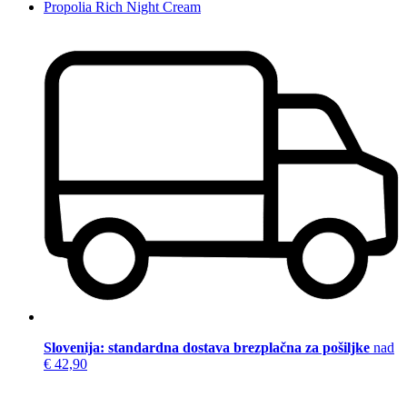
Propolia Rich Night Cream
Slovenija: standardna dostava brezplačna za pošiljke
nad
€ 42,90