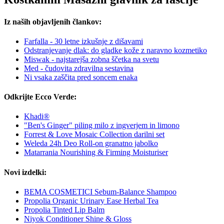
Iz naših objavljenih člankov:
Farfalla - 30 letne izkušnje z dišavami
Odstranjevanje dlak: do gladke kože z naravno kozmetiko
Miswak - najstarejša zobna ščetka na svetu
Med - čudovita zdravilna sestavina
Ni vsaka zaščita pred soncem enaka
Odkrijte Ecco Verde:
Khadi®
"Ben's Ginger" piling milo z ingverjem in limono
Forrest & Love Mosaic Collection darilni set
Weleda 24h Deo Roll-on granatno jabolko
Matarrania Nourishing & Firming Moisturiser
Novi izdelki:
BEMA COSMETICI Sebum-Balance Shampoo
Propolia Organic Urinary Ease Herbal Tea
Propolia Tinted Lip Balm
Niyok Conditioner Shine & Gloss