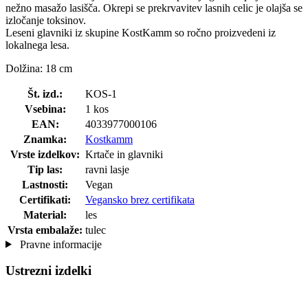
nežno masažo lasišča. Okrepi se prekrvavitev lasnih celic je olajša se
izločanje toksinov.
Leseni glavniki iz skupine KostKamm so ročno proizvedeni iz
lokalnega lesa.
Dolžina: 18 cm
Št. izd.:
KOS-1
Vsebina:
1 kos
EAN:
4033977000106
Znamka:
Kostkamm
Vrste izdelkov:
Krtače in glavniki
Tip las:
ravni lasje
Lastnosti:
Vegan
Certifikati:
Vegansko brez certifikata
Material:
les
Vrsta embalaže:
tulec
Pravne informacije
Ustrezni izdelki