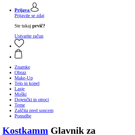
Prijava
Prijavite se zdaj
Ste tukaj
prvič?
Ustvarite račun
Znamke
Obraz
Make-Up
Telo in kopel
Lasje
Moški
Dojenčki in otroci
Teme
Zaščita pred soncem
Ponudbe
Kostkamm
Glavnik za