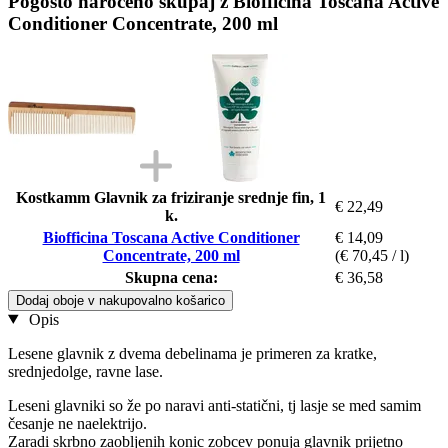
Pogosto naročeno skupaj z Biofficina Toscana Active
Conditioner Concentrate, 200 ml
Kostkamm Glavnik za friziranje srednje fin, 1
€ 22,49
k.
Biofficina Toscana Active Conditioner
€ 14,09
Concentrate, 200 ml
(€ 70,45 / l)
Skupna cena:
€ 36,58
Dodaj oboje v nakupovalno košarico
Opis
Lesene glavnik z dvema debelinama je primeren za kratke,
srednjedolge, ravne lase.
Leseni glavniki so že po naravi anti-statični, tj lasje se med samim
česanje ne naelektrijo.
Zaradi skrbno zaobljenih konic zobcev ponuja glavnik prijetno