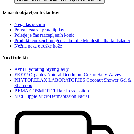
Iz naših objavljenih člankov:
Nega las pozimi
Prava nega za pravi tip las
Poletje je čas razcepljenih konic
Produktkennzeichnungen - über die Mindesthaltbarkeitsdauer
Nežna nega otroške kože
Novi izdelki:
Avril Hydrating Styling Jelly
FREE! Organics Natural Deodorant Cream Salty Waves
PHYTORELAX LABORATORIES Coconut Shower Gel &
Shampoo
BEMA COSMETICI Hair Loss Lotion
Mad Hippie MicroDermabrasion Facial