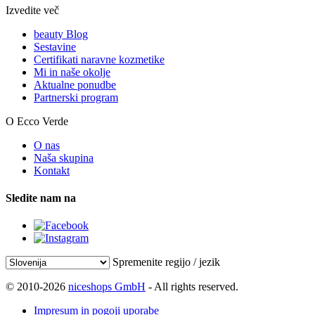
Izvedite več
beauty Blog
Sestavine
Certifikati naravne kozmetike
Mi in naše okolje
Aktualne ponudbe
Partnerski program
O Ecco Verde
O nas
Naša skupina
Kontakt
Sledite nam na
Spremenite regijo / jezik
© 2010-2026
niceshops GmbH
- All rights reserved.
Impresum in pogoji uporabe