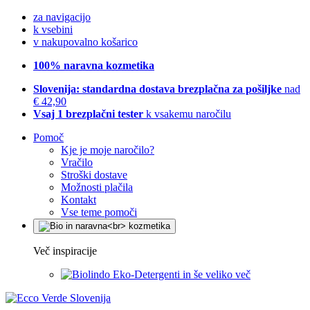
za navigacijo
k vsebini
v nakupovalno košarico
100% naravna kozmetika
Slovenija: standardna dostava brezplačna za pošiljke
nad
€ 42,90
Vsaj 1 brezplačni tester
k vsakemu naročilu
Pomoč
Kje je moje naročilo?
Vračilo
Stroški dostave
Možnosti plačila
Kontakt
Vse teme pomoči
Več inspiracije
Eko-Detergenti in še veliko več