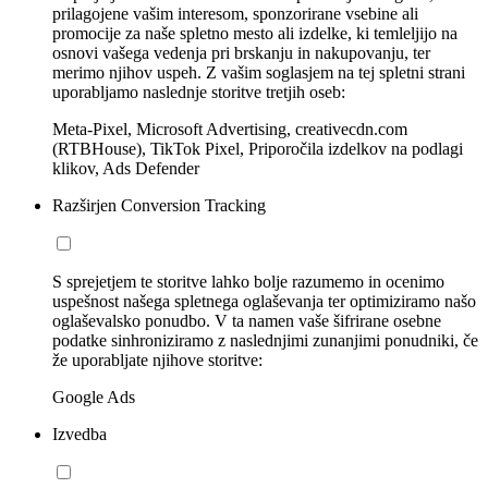
prilagojene vašim interesom, sponzorirane vsebine ali
promocije za naše spletno mesto ali izdelke, ki temleljijo na
osnovi vašega vedenja pri brskanju in nakupovanju, ter
merimo njihov uspeh. Z vašim soglasjem na tej spletni strani
uporabljamo naslednje storitve tretjih oseb:
Meta-Pixel, Microsoft Advertising, creativecdn.com
(RTBHouse), TikTok Pixel, Priporočila izdelkov na podlagi
klikov, Ads Defender
Razširjen Conversion Tracking
S sprejetjem te storitve lahko bolje razumemo in ocenimo
uspešnost našega spletnega oglaševanja ter optimiziramo našo
oglaševalsko ponudbo. V ta namen vaše šifrirane osebne
podatke sinhroniziramo z naslednjimi zunanjimi ponudniki, če
že uporabljate njihove storitve:
Google Ads
Izvedba