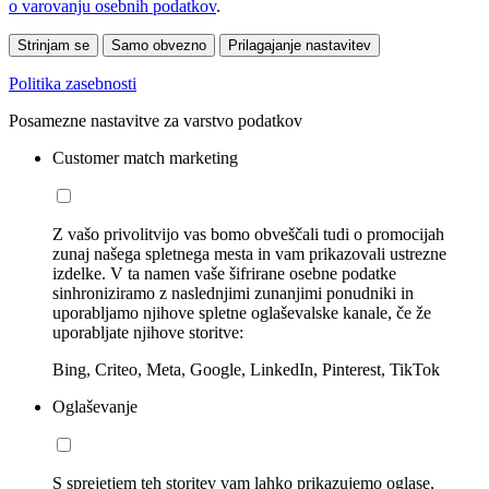
o varovanju osebnih podatkov
.
Strinjam se
Samo obvezno
Prilagajanje nastavitev
Politika zasebnosti
Posamezne nastavitve za varstvo podatkov
Customer match marketing
Z vašo privolitvijo vas bomo obveščali tudi o promocijah
zunaj našega spletnega mesta in vam prikazovali ustrezne
izdelke. V ta namen vaše šifrirane osebne podatke
sinhroniziramo z naslednjimi zunanjimi ponudniki in
uporabljamo njihove spletne oglaševalske kanale, če že
uporabljate njihove storitve:
Bing, Criteo, Meta, Google, LinkedIn, Pinterest, TikTok
Oglaševanje
S sprejetjem teh storitev vam lahko prikazujemo oglase,