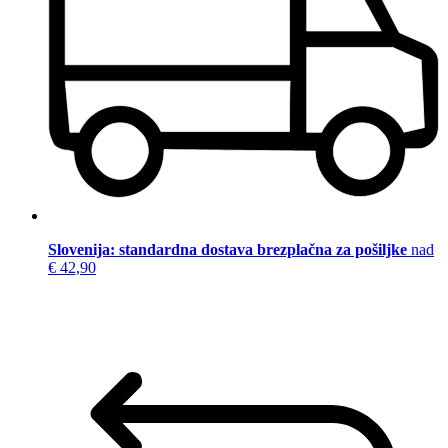
Slovenija: standardna dostava brezplačna za pošiljke
nad
€ 42,90