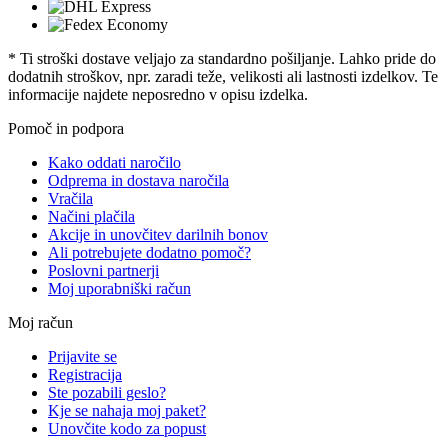
* Ti stroški dostave veljajo za standardno pošiljanje. Lahko pride do
dodatnih stroškov, npr. zaradi teže, velikosti ali lastnosti izdelkov. Te
informacije najdete neposredno v opisu izdelka.
Pomoč in podpora
Kako oddati naročilo
Odprema in dostava naročila
Vračila
Načini plačila
Akcije in unovčitev darilnih bonov
Ali potrebujete dodatno pomoč?
Poslovni partnerji
Moj uporabniški račun
Moj račun
Prijavite se
Registracija
Ste pozabili geslo?
Kje se nahaja moj paket?
Unovčite kodo za popust