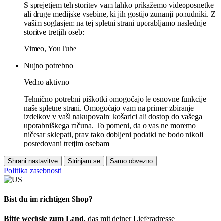
S sprejetjem teh storitev vam lahko prikažemo videoposnetke
ali druge medijske vsebine, ki jih gostijo zunanji ponudniki. Z
vašim soglasjem na tej spletni strani uporabljamo naslednje
storitve tretjih oseb:
Vimeo, YouTube
Nujno potrebno
Vedno aktivno
Tehnično potrebni piškotki omogočajo le osnovne funkcije
naše spletne strani. Omogočajo vam na primer zbiranje
izdelkov v vaši nakupovalni košarici ali dostop do vašega
uporabniškega računa. To pomeni, da o vas ne moremo
ničesar sklepati, prav tako dobljeni podatki ne bodo nikoli
posredovani tretjim osebam.
Shrani nastavitve
Strinjam se
Samo obvezno
Politika zasebnosti
Bist du im richtigen Shop?
Bitte wechsle zum Land
, das mit deiner Lieferadresse