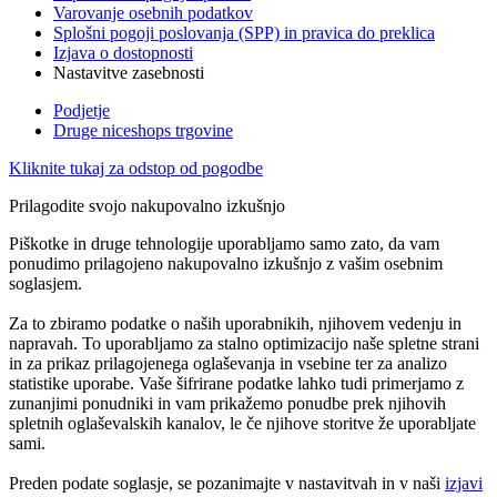
Varovanje osebnih podatkov
Splošni pogoji poslovanja (SPP) in pravica do preklica
Izjava o dostopnosti
Nastavitve zasebnosti
Podjetje
Druge niceshops trgovine
Kliknite tukaj za odstop od pogodbe
Prilagodite svojo nakupovalno izkušnjo
Piškotke in druge tehnologije uporabljamo samo zato, da vam
ponudimo prilagojeno nakupovalno izkušnjo z vašim osebnim
soglasjem.
Za to zbiramo podatke o naših uporabnikih, njihovem vedenju in
napravah. To uporabljamo za stalno optimizacijo naše spletne strani
in za prikaz prilagojenega oglaševanja in vsebine ter za analizo
statistike uporabe. Vaše šifrirane podatke lahko tudi primerjamo z
zunanjimi ponudniki in vam prikažemo ponudbe prek njihovih
spletnih oglaševalskih kanalov, le če njihove storitve že uporabljate
sami.
Preden podate soglasje, se pozanimajte v nastavitvah in v naši
izjavi