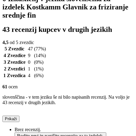
izdelek Kostkamm Glavnik za friziranje
srednje fin
43 recenzij kupcev v drugih jezikih
4,5
od 5 zvezdic
5 Zvezdic
47
(77%)
4 Zvezdice
9
(14%)
3 Zvezdice
0
(0%)
2 Zvezdici
1
(1%)
1 Zvezdica
4
(6%)
61
ocen
slovenščina - v tem jeziku še ni bilo napisanih recenzij. Na voljo je
43 recenzij v drugih jezikih.
Prikaži
Brez recenzij.
Bodite prvi in napišite recenzijo za ta izdelek.