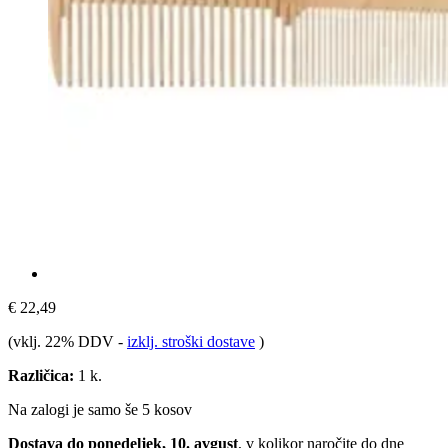
€ 22,49
(vklj. 22% DDV
-
izklj. stroški dostave
)
Različica:
1 k.
Na zalogi je samo še 5 kosov
Dostava do ponedeljek, 10. avgust
, v kolikor naročite do dne