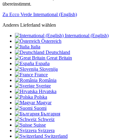
übereinstimmt.
Zu Ecco Verde International (English)
Anderes Lieferland wählen
International (English)
Österreich
Italia
Deutschland
Great Britain
España
Slovenija
France
România
Sverige
Hrvatska
Polska
Magyar
Suomi
България
Schweiz
Suisse
Svizzera
Switzerland