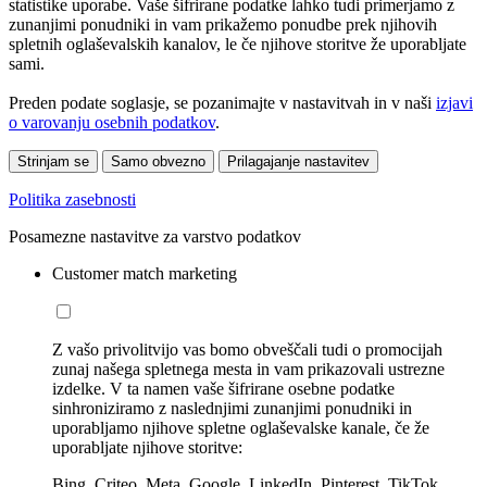
statistike uporabe. Vaše šifrirane podatke lahko tudi primerjamo z
zunanjimi ponudniki in vam prikažemo ponudbe prek njihovih
spletnih oglaševalskih kanalov, le če njihove storitve že uporabljate
sami.
Preden podate soglasje, se pozanimajte v nastavitvah in v naši
izjavi
o varovanju osebnih podatkov
.
Strinjam se
Samo obvezno
Prilagajanje nastavitev
Politika zasebnosti
Posamezne nastavitve za varstvo podatkov
Customer match marketing
Z vašo privolitvijo vas bomo obveščali tudi o promocijah
zunaj našega spletnega mesta in vam prikazovali ustrezne
izdelke. V ta namen vaše šifrirane osebne podatke
sinhroniziramo z naslednjimi zunanjimi ponudniki in
uporabljamo njihove spletne oglaševalske kanale, če že
uporabljate njihove storitve:
Bing, Criteo, Meta, Google, LinkedIn, Pinterest, TikTok