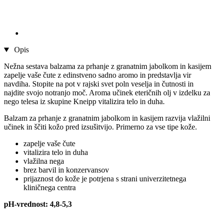
Opis
Nežna sestava balzama za prhanje z granatnim jabolkom in kasijem
zapelje vaše čute z edinstveno sadno aromo in predstavlja vir
navdiha. Stopite na pot v rajski svet poln veselja in čutnosti in
najdite svojo notranjo moč. Aroma učinek eteričnih olj v izdelku za
nego telesa iz skupine Kneipp vitalizira telo in duha.
Balzam za prhanje z granatnim jabolkom in kasijem razvija vlažilni
učinek in ščiti kožo pred izsušitvijo. Primerno za vse tipe kože.
zapelje vaše čute
vitalizira telo in duha
vlažilna nega
brez barvil in konzervansov
prijaznost do kože je potrjena s strani univerzitetnega
kliničnega centra
pH-vrednost: 4,8-5,3