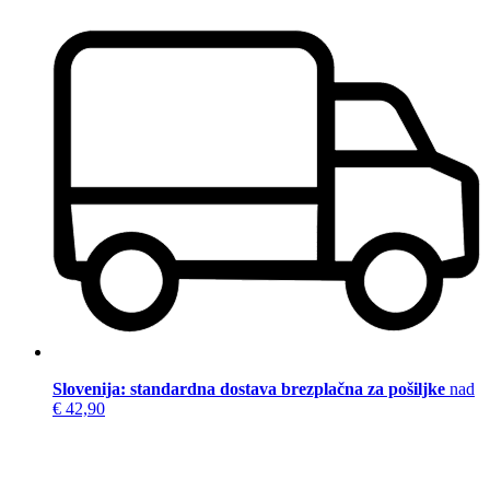
Slovenija: standardna dostava brezplačna za pošiljke
nad
€ 42,90