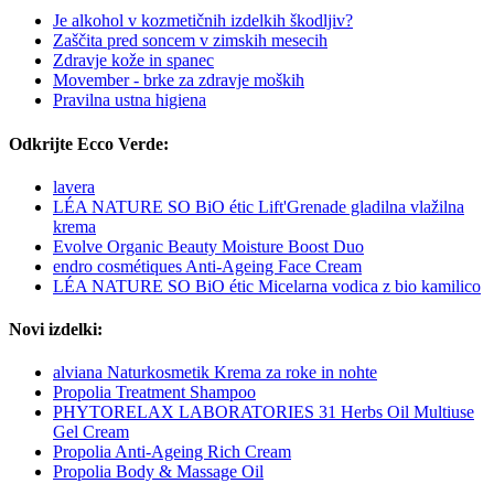
Je alkohol v kozmetičnih izdelkih škodljiv?
Zaščita pred soncem v zimskih mesecih
Zdravje kože in spanec
Movember - brke za zdravje moških
Pravilna ustna higiena
Odkrijte Ecco Verde:
lavera
LÉA NATURE SO BiO étic Lift'Grenade gladilna vlažilna
krema
Evolve Organic Beauty Moisture Boost Duo
endro cosmétiques Anti-Ageing Face Cream
LÉA NATURE SO BiO étic Micelarna vodica z bio kamilico
Novi izdelki:
alviana Naturkosmetik Krema za roke in nohte
Propolia Treatment Shampoo
PHYTORELAX LABORATORIES 31 Herbs Oil Multiuse
Gel Cream
Propolia Anti-Ageing Rich Cream
Propolia Body & Massage Oil