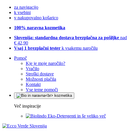
za navigacijo
k vsebini
v nakupovalno košarico
100% naravna kozmetika
Slovenija: standardna dostava brezplačna za pošiljke
nad
€ 42,90
Vsaj 1 brezplačni tester
k vsakemu naročilu
Pomoč
Kje je moje naročilo?
Vračilo
Stroški dostave
Možnosti plačila
Kontakt
Vse teme pomoči
Več inspiracije
Eko-Detergenti in še veliko več