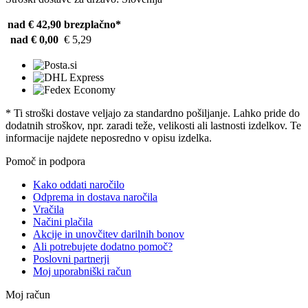
nad € 42,90
brezplačno*
nad € 0,00
€ 5,29
* Ti stroški dostave veljajo za standardno pošiljanje. Lahko pride do
dodatnih stroškov, npr. zaradi teže, velikosti ali lastnosti izdelkov. Te
informacije najdete neposredno v opisu izdelka.
Pomoč in podpora
Kako oddati naročilo
Odprema in dostava naročila
Vračila
Načini plačila
Akcije in unovčitev darilnih bonov
Ali potrebujete dodatno pomoč?
Poslovni partnerji
Moj uporabniški račun
Moj račun