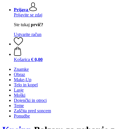
Prijava
Prijavite se zdaj
Ste tukaj
prvič?
Ustvarite račun
Košarica
€ 0,00
Znamke
Obraz
Make-Up
Telo in kopel
Lasje
Moški
Dojenčki in otroci
Teme
Zaščita pred soncem
Ponudbe