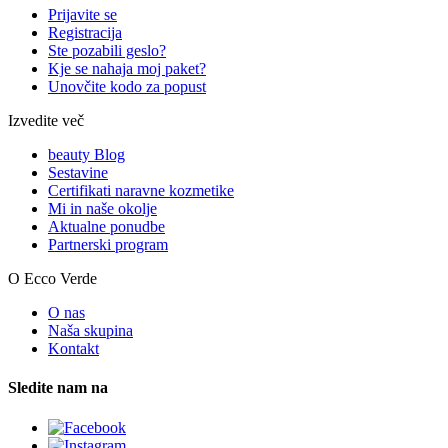
Prijavite se
Registracija
Ste pozabili geslo?
Kje se nahaja moj paket?
Unovčite kodo za popust
Izvedite več
beauty Blog
Sestavine
Certifikati naravne kozmetike
Mi in naše okolje
Aktualne ponudbe
Partnerski program
O Ecco Verde
O nas
Naša skupina
Kontakt
Sledite nam na