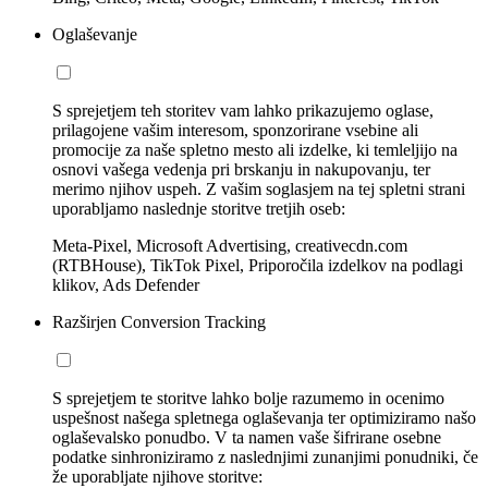
Oglaševanje
S sprejetjem teh storitev vam lahko prikazujemo oglase,
prilagojene vašim interesom, sponzorirane vsebine ali
promocije za naše spletno mesto ali izdelke, ki temleljijo na
osnovi vašega vedenja pri brskanju in nakupovanju, ter
merimo njihov uspeh. Z vašim soglasjem na tej spletni strani
uporabljamo naslednje storitve tretjih oseb:
Meta-Pixel, Microsoft Advertising, creativecdn.com
(RTBHouse), TikTok Pixel, Priporočila izdelkov na podlagi
klikov, Ads Defender
Razširjen Conversion Tracking
S sprejetjem te storitve lahko bolje razumemo in ocenimo
uspešnost našega spletnega oglaševanja ter optimiziramo našo
oglaševalsko ponudbo. V ta namen vaše šifrirane osebne
podatke sinhroniziramo z naslednjimi zunanjimi ponudniki, če
že uporabljate njihove storitve: