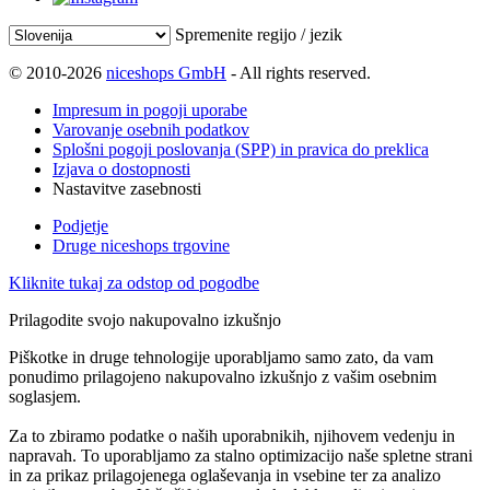
Spremenite regijo / jezik
© 2010-2026
niceshops GmbH
- All rights reserved.
Impresum in pogoji uporabe
Varovanje osebnih podatkov
Splošni pogoji poslovanja (SPP) in pravica do preklica
Izjava o dostopnosti
Nastavitve zasebnosti
Podjetje
Druge niceshops trgovine
Kliknite tukaj za odstop od pogodbe
Prilagodite svojo nakupovalno izkušnjo
Piškotke in druge tehnologije uporabljamo samo zato, da vam
ponudimo prilagojeno nakupovalno izkušnjo z vašim osebnim
soglasjem.
Za to zbiramo podatke o naših uporabnikih, njihovem vedenju in
napravah. To uporabljamo za stalno optimizacijo naše spletne strani
in za prikaz prilagojenega oglaševanja in vsebine ter za analizo