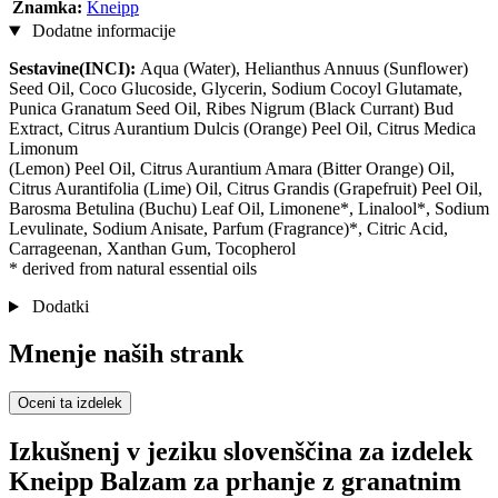
Znamka:
Kneipp
Dodatne informacije
Sestavine(INCI):
Aqua (Water), Helianthus Annuus (Sunflower)
Seed Oil, Coco Glucoside, Glycerin, Sodium Cocoyl Glutamate,
Punica Granatum Seed Oil, Ribes Nigrum (Black Currant) Bud
Extract, Citrus Aurantium Dulcis (Orange) Peel Oil, Citrus Medica
Limonum
(Lemon) Peel Oil, Citrus Aurantium Amara (Bitter Orange) Oil,
Citrus Aurantifolia (Lime) Oil, Citrus Grandis (Grapefruit) Peel Oil,
Barosma Betulina (Buchu) Leaf Oil, Limonene*, Linalool*, Sodium
Levulinate, Sodium Anisate, Parfum (Fragrance)*, Citric Acid,
Carrageenan, Xanthan Gum, Tocopherol
* derived from natural essential oils
Dodatki
Mnenje naših strank
Oceni ta izdelek
Izkušnenj v jeziku slovenščina za izdelek
Kneipp Balzam za prhanje z granatnim