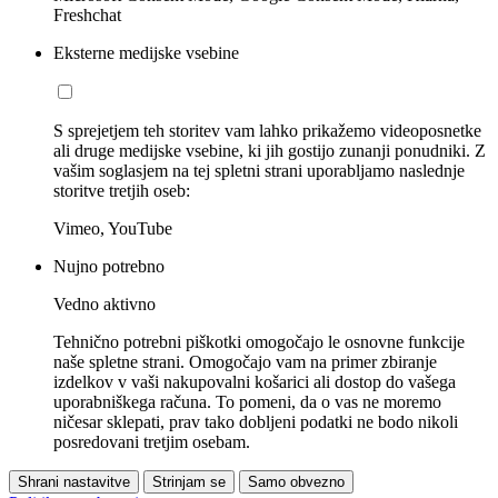
Freshchat
Eksterne medijske vsebine
S sprejetjem teh storitev vam lahko prikažemo videoposnetke
ali druge medijske vsebine, ki jih gostijo zunanji ponudniki. Z
vašim soglasjem na tej spletni strani uporabljamo naslednje
storitve tretjih oseb:
Vimeo, YouTube
Nujno potrebno
Vedno aktivno
Tehnično potrebni piškotki omogočajo le osnovne funkcije
naše spletne strani. Omogočajo vam na primer zbiranje
izdelkov v vaši nakupovalni košarici ali dostop do vašega
uporabniškega računa. To pomeni, da o vas ne moremo
ničesar sklepati, prav tako dobljeni podatki ne bodo nikoli
posredovani tretjim osebam.
Shrani nastavitve
Strinjam se
Samo obvezno