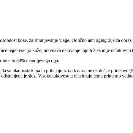
osobnost kože, za shranjevanje vlage. Odlično anti-aging olje za obraz 
tnice regeneracijo kože, uravnava delovanje lojnih žlez in je učinkovito tu
vrtnice in 80% mandljevega olja.
rfalla so hladnostiskana in prihajajo iz nadzorovane ekološke pridelav
n odstranjena je sluz. Visokokakovostna olja imajo temu primerno vedno e