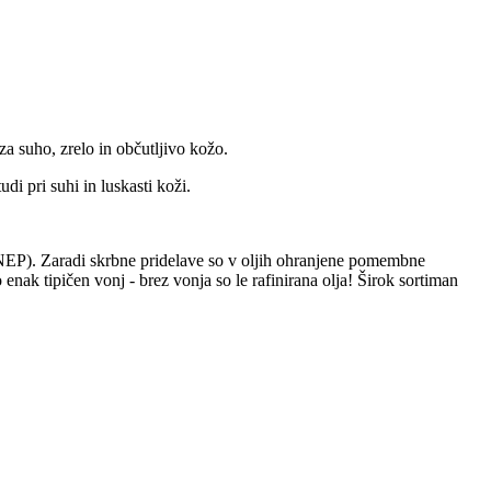
za suho, zrelo in občutljivo kožo.
di pri suhi in luskasti koži.
e (NEP). Zaradi skrbne pridelave so v oljih ohranjene pomembne
nak tipičen vonj - brez vonja so le rafinirana olja! Širok sortiman