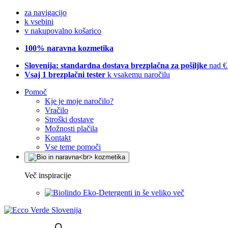
za navigacijo
k vsebini
v nakupovalno košarico
100% naravna kozmetika
Slovenija: standardna dostava brezplačna za pošiljke
nad €
Vsaj 1 brezplačni tester
k vsakemu naročilu
Pomoč
Kje je moje naročilo?
Vračilo
Stroški dostave
Možnosti plačila
Kontakt
Vse teme pomoči
Več inspiracije
Eko-Detergenti in še veliko več