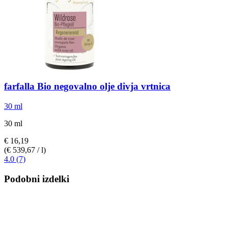
farfalla
Bio negovalno olje divja vrtnica
30 ml
30 ml
€ 16,19
(€ 539,67 / l)
4.0 (7)
Podobni izdelki