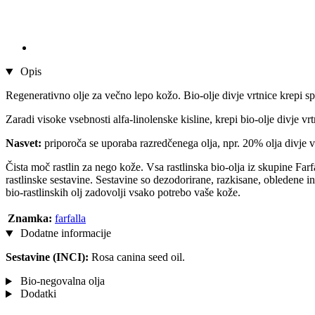
Opis
Regenerativno olje za večno lepo kožo. Bio-olje divje vrtnice krepi sp
Zaradi visoke vsebnosti alfa-linolenske kisline, krepi bio-olje divje vr
Nasvet:
priporoča se uporaba razredčenega olja, npr. 20% olja divje 
Čista moč rastlin za nego kože. Vsa rastlinska bio-olja iz skupine Fa
rastlinske sestavine. Sestavine so dezodorirane, razkisane, obledene i
bio-rastlinskih olj zadovolji vsako potrebo vaše kože.
Znamka:
farfalla
Dodatne informacije
Sestavine (INCI):
Rosa canina seed oil.
Bio-negovalna olja
Dodatki