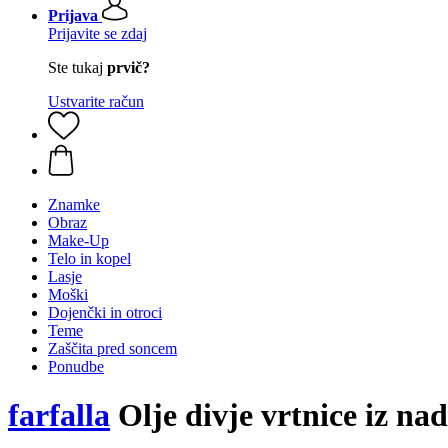
Prijava
Prijavite se zdaj
Ste tukaj
prvič?
Ustvarite račun
Znamke
Obraz
Make-Up
Telo in kopel
Lasje
Moški
Dojenčki in otroci
Teme
Zaščita pred soncem
Ponudbe
farfalla
Olje divje vrtnice iz na