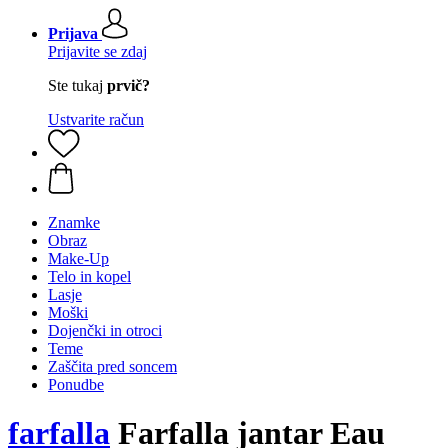
Prijava
Prijavite se zdaj
Ste tukaj
prvič?
Ustvarite račun
Znamke
Obraz
Make-Up
Telo in kopel
Lasje
Moški
Dojenčki in otroci
Teme
Zaščita pred soncem
Ponudbe
farfalla
Farfalla jantar Eau