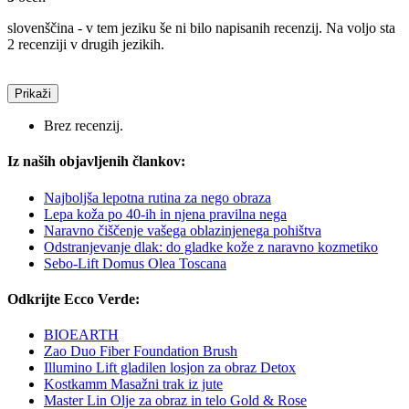
slovenščina - v tem jeziku še ni bilo napisanih recenzij. Na voljo sta
2 recenziji v drugih jezikih.
Prikaži
Brez recenzij.
Iz naših objavljenih člankov:
Najboljša lepotna rutina za nego obraza
Lepa koža po 40-ih in njena pravilna nega
Naravno čiščenje vašega oblazinjenega pohištva
Odstranjevanje dlak: do gladke kože z naravno kozmetiko
Sebo-Lift Domus Olea Toscana
Odkrijte Ecco Verde:
BIOEARTH
Zao Duo Fiber Foundation Brush
Illumino Lift gladilen losjon za obraz Detox
Kostkamm Masažni trak iz jute
Master Lin Olje za obraz in telo Gold & Rose