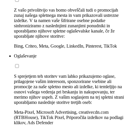
Z vašo privolitvijo vas bomo obveščali tudi o promocijah
zunaj našega spletnega mesta in vam prikazovali ustrezne
izdelke. V ta namen vaše šifrirane osebne podatke
sinhroniziramo z naslednjimi zunanjimi ponudniki in
uporabljamo njihove spletne oglaševalske kanale, če že
uporabljate njihove storitve:
Bing, Criteo, Meta, Google, LinkedIn, Pinterest, TikTok
Oglaševanje
S sprejetjem teh storitev vam lahko prikazujemo oglase,
prilagojene vašim interesom, sponzorirane vsebine ali
promocije za naše spletno mesto ali izdelke, ki temleljijo na
osnovi vašega vedenja pri brskanju in nakupovanju, ter
merimo njihov uspeh. Z vašim soglasjem na tej spletni strani
uporabljamo naslednje storitve tretjih oseb:
Meta-Pixel, Microsoft Advertising, creativecdn.com
(RTBHouse), TikTok Pixel, Priporočila izdelkov na podlagi
klikov, Ads Defender