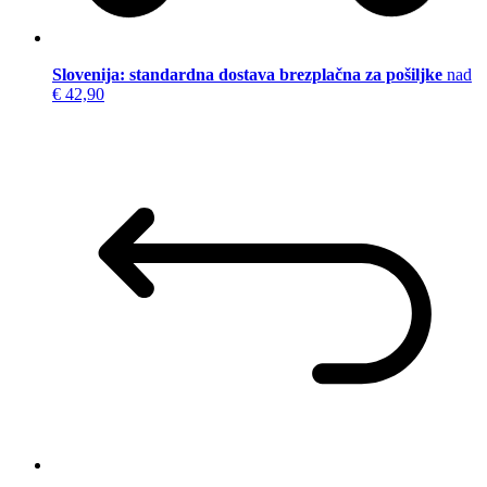
Slovenija: standardna dostava brezplačna za pošiljke
nad
€ 42,90