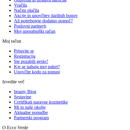
Vračila
Načini plačila
Akcije in unovčitev darilnih bonov
Ali potrebujete dodatno pomoč?
Poslovni partnerji
Moj uporabniški račun
Moj račun
Prijavite se
Registracija
Ste pozabili geslo?
Kje se nahaja moj paket?
Unovčite kodo za popust
Izvedite več
beauty Blog
Sestavine
Certifikati naravne kozmetike
Mi in naše okolje
Aktualne ponudbe
Partnerski program
O Ecco Verde