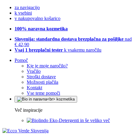
za navigacijo
k vsebini
v nakupovalno košarico
100% naravna kozmetika
Slovenija: standardna dostava brezplačna za pošiljke
nad
€ 42,90
Vsaj 1 brezplačni tester
k vsakemu naročilu
Pomoč
Kje je moje naročilo?
Vračilo
Stroški dostave
Možnosti plačila
Kontakt
Vse teme pomoči
Več inspiracije
Eko-Detergenti in še veliko več