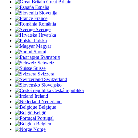
Great Britain
España
Slovenija
France
România
Sverige
Hrvatska
Polska
Magyar
Suomi
България
Schweiz
Suisse
Svizzera
Switzerland
Slovensko
Česká republika
Ireland
Nederland
Belgique
België
Portugal
Belgien
Norge