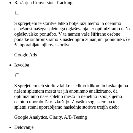
Razširjen Conversion Tracking
S sprejetjem te storitve lahko bolje razumemo in ocenimo
uspešnost našega spletnega oglaševanja ter optimiziramo našo
oglaševalsko ponudbo. V ta namen vaše šifrirane osebne
podatke sinhroniziramo z naslednjimi zunanjimi ponudniki, če
že uporabljate njihove storitve:
Google Ads
Izvedba
S sprejetjem teh storitev lahko sledimo klikom in brskanju na
našem spletnem mestu ter jih anonimno analiziramo, da
optimiziramo naše spletno mesto in nenehno izboljšujemo
celotno uporabniško izkušnjo. Z vašim soglasjem na tej
spletni strani uporabljamo naslednje storitve tretjih oseb:
Google Analytics, Clarity, A/B-Testing
Delovanje