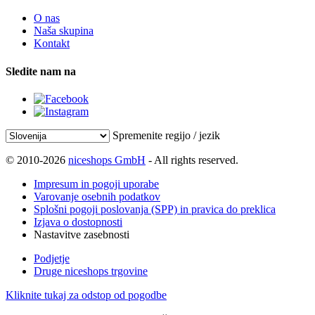
O nas
Naša skupina
Kontakt
Sledite nam na
Spremenite regijo / jezik
© 2010-2026
niceshops GmbH
- All rights reserved.
Impresum in pogoji uporabe
Varovanje osebnih podatkov
Splošni pogoji poslovanja (SPP) in pravica do preklica
Izjava o dostopnosti
Nastavitve zasebnosti
Podjetje
Druge niceshops trgovine
Kliknite tukaj za odstop od pogodbe