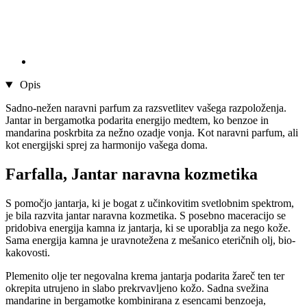
Opis
Sadno-nežen naravni parfum za razsvetlitev vašega razpoloženja.
Jantar in bergamotka podarita energijo medtem, ko benzoe in
mandarina poskrbita za nežno ozadje vonja. Kot naravni parfum, ali
kot energijski sprej za harmonijo vašega doma.
Farfalla, Jantar naravna kozmetika
S pomočjo jantarja, ki je bogat z učinkovitim svetlobnim spektrom,
je bila razvita jantar naravna kozmetika. S posebno maceracijo se
pridobiva energija kamna iz jantarja, ki se uporablja za nego kože.
Sama energija kamna je uravnotežena z mešanico eteričnih olj, bio-
kakovosti.
Plemenito olje ter negovalna krema jantarja podarita žareč ten ter
okrepita utrujeno in slabo prekrvavljeno kožo. Sadna svežina
mandarine in bergamotke kombinirana z esencami benzoeja,