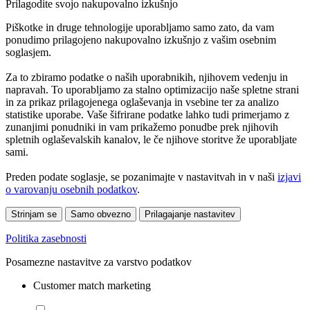
Prilagodite svojo nakupovalno izkušnjo
Piškotke in druge tehnologije uporabljamo samo zato, da vam
ponudimo prilagojeno nakupovalno izkušnjo z vašim osebnim
soglasjem.
Za to zbiramo podatke o naših uporabnikih, njihovem vedenju in
napravah. To uporabljamo za stalno optimizacijo naše spletne strani
in za prikaz prilagojenega oglaševanja in vsebine ter za analizo
statistike uporabe. Vaše šifrirane podatke lahko tudi primerjamo z
zunanjimi ponudniki in vam prikažemo ponudbe prek njihovih
spletnih oglaševalskih kanalov, le če njihove storitve že uporabljate
sami.
Preden podate soglasje, se pozanimajte v nastavitvah in v naši
izjavi
o varovanju osebnih podatkov
.
Strinjam se
Samo obvezno
Prilagajanje nastavitev
Politika zasebnosti
Posamezne nastavitve za varstvo podatkov
Customer match marketing