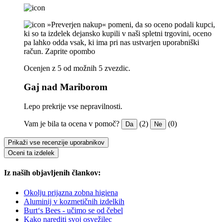
»Preverjen nakup« pomeni, da so oceno podali kupci,
ki so ta izdelek dejansko kupili v naši spletni trgovini, oceno
pa lahko odda vsak, ki ima pri nas ustvarjen uporabniški
račun.
Zaprite opombo
Ocenjen z 5 od možnih 5 zvezdic.
Gaj nad Mariborom
Lepo prekrije vse nepravilnosti.
Vam je bila ta ocena v pomoč?
(2)
(0)
Da
Ne
Prikaži vse recenzije uporabnikov
Oceni ta izdelek
Iz naših objavljenih člankov:
Okolju prijazna zobna higiena
Aluminij v kozmetičnih izdelkih
Burt‘s Bees - učimo se od čebel
Kako narediti svoj osvežilec