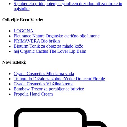
S puberteto pride potenje - youfreen dezodoranti za otroke in
najstnike
Odkrijte Ecco Verde:
LOGONA
Fleurance Nature Organsko eterično olje limone
PRIMAVERA Bio brškin
Bioturm Tonik za obraz za mlado kožo
hej Organic Cactus The Lover Lip Balm
Novi izdelki:
Gyada Cosmetics Micelarna voda
Tranquillo Držalo za zobne ščetke Douceur Florale
Gyada Cosmetics Vlažilna krema
Bambaw Trezor za porabljenae britvice
Propolia Hand Cream