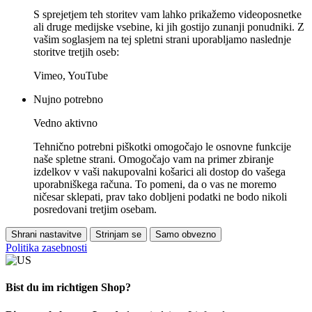
S sprejetjem teh storitev vam lahko prikažemo videoposnetke
ali druge medijske vsebine, ki jih gostijo zunanji ponudniki. Z
vašim soglasjem na tej spletni strani uporabljamo naslednje
storitve tretjih oseb:
Vimeo, YouTube
Nujno potrebno
Vedno aktivno
Tehnično potrebni piškotki omogočajo le osnovne funkcije
naše spletne strani. Omogočajo vam na primer zbiranje
izdelkov v vaši nakupovalni košarici ali dostop do vašega
uporabniškega računa. To pomeni, da o vas ne moremo
ničesar sklepati, prav tako dobljeni podatki ne bodo nikoli
posredovani tretjim osebam.
Shrani nastavitve
Strinjam se
Samo obvezno
Politika zasebnosti
Bist du im richtigen Shop?