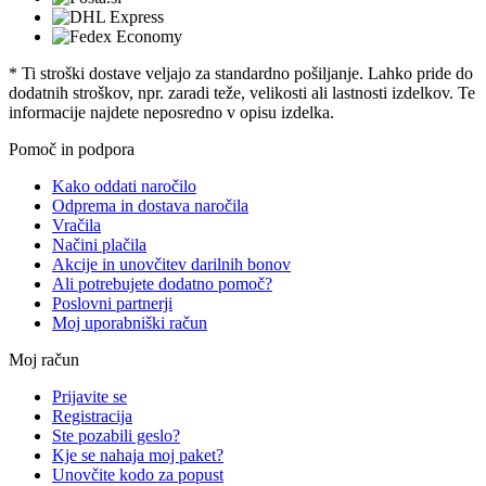
* Ti stroški dostave veljajo za standardno pošiljanje. Lahko pride do
dodatnih stroškov, npr. zaradi teže, velikosti ali lastnosti izdelkov. Te
informacije najdete neposredno v opisu izdelka.
Pomoč in podpora
Kako oddati naročilo
Odprema in dostava naročila
Vračila
Načini plačila
Akcije in unovčitev darilnih bonov
Ali potrebujete dodatno pomoč?
Poslovni partnerji
Moj uporabniški račun
Moj račun
Prijavite se
Registracija
Ste pozabili geslo?
Kje se nahaja moj paket?
Unovčite kodo za popust