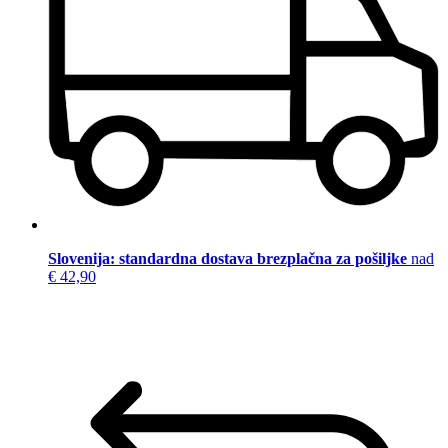
Slovenija: standardna dostava brezplačna za pošiljke
nad
€ 42,90