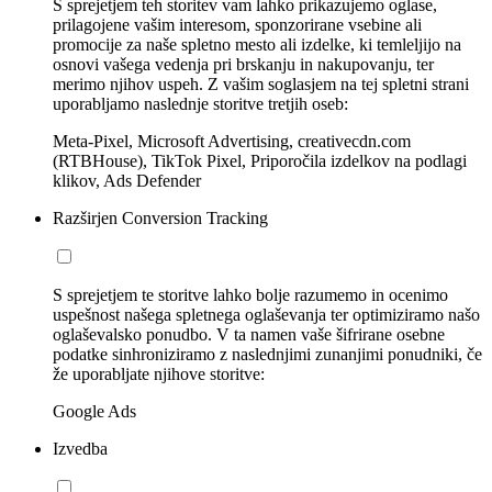
S sprejetjem teh storitev vam lahko prikazujemo oglase,
prilagojene vašim interesom, sponzorirane vsebine ali
promocije za naše spletno mesto ali izdelke, ki temleljijo na
osnovi vašega vedenja pri brskanju in nakupovanju, ter
merimo njihov uspeh. Z vašim soglasjem na tej spletni strani
uporabljamo naslednje storitve tretjih oseb:
Meta-Pixel, Microsoft Advertising, creativecdn.com
(RTBHouse), TikTok Pixel, Priporočila izdelkov na podlagi
klikov, Ads Defender
Razširjen Conversion Tracking
S sprejetjem te storitve lahko bolje razumemo in ocenimo
uspešnost našega spletnega oglaševanja ter optimiziramo našo
oglaševalsko ponudbo. V ta namen vaše šifrirane osebne
podatke sinhroniziramo z naslednjimi zunanjimi ponudniki, če
že uporabljate njihove storitve:
Google Ads
Izvedba