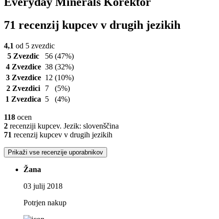
Everyday Minerals Korektor
71 recenzij kupcev v drugih jezikih
4,1
od 5 zvezdic
5 Zvezdic
56
(47%)
4 Zvezdice
38
(32%)
3 Zvezdice
12
(10%)
2 Zvezdici
7
(5%)
1 Zvezdica
5
(4%)
118
ocen
2
recenziji kupcev. Jezik: slovenščina
71
recenzij kupcev v drugih jezikih
Prikaži vse recenzije uporabnikov
Žana
03 julij 2018
Potrjen nakup