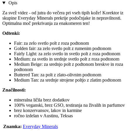
Opis
Za svež videz - od jutra do večera pri vseh tipih kože! Korektor iz
skupine Everyday Minerals prekrije podočnjake in nepravilnosti.
Optimalna moč prekrivanja za enakomeren ten!
Odtenki:
Fair: za zelo svetlo polt z roza podtonom
Golden fair: za zelo svetlo polt z rumenim podtonom
Fairly Light: za zelo svetlo in svetlo polt z roza podtonom
Medium: za svetlo in srednje svetlo polt z roza podtonom
Medium Beige: za srednjo polt z podtonom breskve in roza
podtonom
Buttered Tan: za polt z zlato-olivnim podtonom
Medium Tan: za srednje strojene poltjo z zlatim podtonom
Značilnosti:
mineralna ličila brez dodatkov
100% veganski, brez GSO, testiranja na živalih in parfumov
brez konzervansov, lakov in karmine
ročno izdelan v Austinu, Teksas
Znamka:
Everyday Minerals