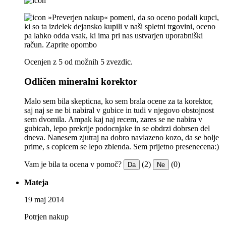
»Preverjen nakup« pomeni, da so oceno podali kupci,
ki so ta izdelek dejansko kupili v naši spletni trgovini, oceno
pa lahko odda vsak, ki ima pri nas ustvarjen uporabniški
račun.
Zaprite opombo
Ocenjen z 5 od možnih 5 zvezdic.
Odličen mineralni korektor
Malo sem bila skepticna, ko sem brala ocene za ta korektor,
saj naj se ne bi nabiral v gubice in tudi v njegovo obstojnost
sem dvomila. Ampak kaj naj recem, zares se ne nabira v
gubicah, lepo prekrije podocnjake in se obdrzi dobrsen del
dneva. Nanesem zjutraj na dobro navlazeno kozo, da se bolje
prime, s copicem se lepo zblenda. Sem prijetno presenecena:)
Vam je bila ta ocena v pomoč?
(2)
(0)
Da
Ne
Mateja
19 maj 2014
Potrjen nakup