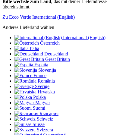
Bitte wechsle zum Land
, das mit deiner Lieferadresse
übereinstimmt.
Zu Ecco Verde International (English)
Anderes Lieferland wählen
International (English)
Österreich
Italia
Deutschland
Great Britain
España
Slovenija
France
România
Sverige
Hrvatska
Polska
Magyar
Suomi
България
Schweiz
Suisse
Svizzera