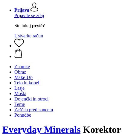
Prijava
Prijavite se zdaj
Ste tukaj
prvič?
Ustvarite račun
Znamke
Obraz
Make-Up
Telo in kopel
Lasje
Moški
Dojenčki in otroci
Teme
Zaščita pred soncem
Ponudbe
Everyday Minerals
Korektor