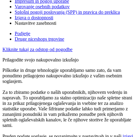
Impresum in pogoji uporabe
Varovanje osebnih podatkov
Splošni pogoji poslovanja (SPP) in pravica do preklica
Izjava o dostopnosti
Nastavitve zasebnosti
Podjetje
Druge niceshops trgovine
Kliknite tukaj za odstop od pogodbe
Prilagodite svojo nakupovalno izkušnjo
Piškotke in druge tehnologije uporabljamo samo zato, da vam
ponudimo prilagojeno nakupovalno izkušnjo z vašim osebnim
soglasjem.
Za to zbiramo podatke o naših uporabnikih, njihovem vedenju in
napravah. To uporabljamo za stalno optimizacijo naše spletne strani
in za prikaz prilagojenega oglaševanja in vsebine ter za analizo
statistike uporabe. Vaše šifrirane podatke lahko tudi primerjamo z
zunanjimi ponudniki in vam prikažemo ponudbe prek njihovih
spletnih oglaševalskih kanalov, le če njihove storitve že uporabljate
sami.
Preden podate soglasje, se pozanimajte v nastavitvah in v naši
izjavi