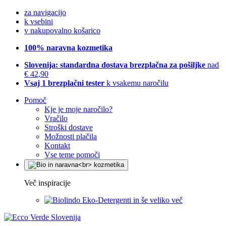
za navigacijo
k vsebini
v nakupovalno košarico
100% naravna kozmetika
Slovenija: standardna dostava brezplačna za pošiljke
nad
€ 42,90
Vsaj 1 brezplačni tester
k vsakemu naročilu
Pomoč
Kje je moje naročilo?
Vračilo
Stroški dostave
Možnosti plačila
Kontakt
Vse teme pomoči
Več inspiracije
Eko-Detergenti in še veliko več