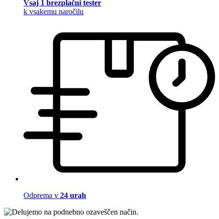
Vsaj 1 brezplačni tester
k vsakemu naročilu
Odprema v
24 urah