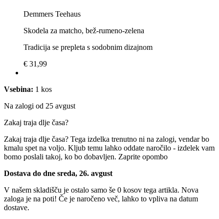
Demmers Teehaus
Skodela za matcho, bež-rumeno-zelena
Tradicija se prepleta s sodobnim dizajnom
€ 31,99
Vsebina:
1 kos
Na zalogi od 25 avgust
Zakaj traja dlje časa?
Zakaj traja dlje časa?
Tega izdelka trenutno ni na zalogi, vendar bo
kmalu spet na voljo. Kljub temu lahko oddate naročilo - izdelek vam
bomo poslali takoj, ko bo dobavljen.
Zaprite opombo
Dostava do dne sreda, 26. avgust
V našem skladišču je ostalo samo še 0 kosov tega artikla. Nova
zaloga je na poti! Če je naročeno več, lahko to vpliva na datum
dostave.