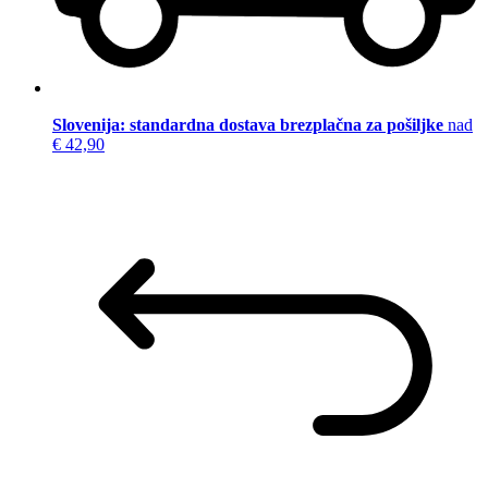
Slovenija: standardna dostava brezplačna za pošiljke
nad
€ 42,90