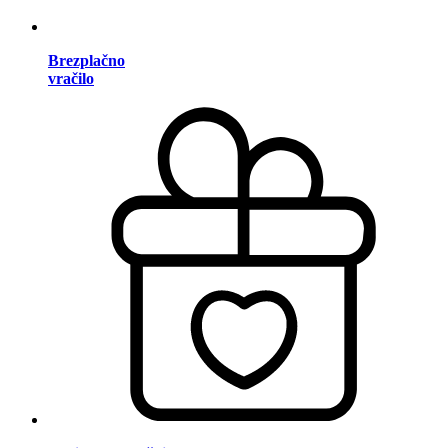
Brezplačno
vračilo