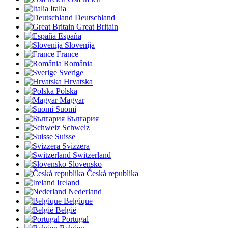
Italia
Deutschland
Great Britain
España
Slovenija
France
România
Sverige
Hrvatska
Polska
Magyar
Suomi
България
Schweiz
Suisse
Svizzera
Switzerland
Slovensko
Česká republika
Ireland
Nederland
Belgique
België
Portugal