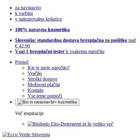
za navigacijo
k vsebini
v nakupovalno košarico
100% naravna kozmetika
Slovenija: standardna dostava brezplačna za pošiljke
nad
€ 42,90
Vsaj 1 brezplačni tester
k vsakemu naročilu
Pomoč
Kje je moje naročilo?
Vračilo
Stroški dostave
Možnosti plačila
Kontakt
Vse teme pomoči
Več inspiracije
Eko-Detergenti in še veliko več