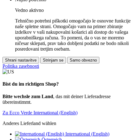
Vedno aktivno
Tehnično potrebni piškotki omogočajo le osnovne funkcije
naše spletne strani. Omogočajo vam na primer zbiranje
izdelkov v vaši nakupovalni košarici ali dostop do vašega
uporabniškega računa. To pomeni, da o vas ne moremo
ničesar sklepati, prav tako dobljeni podatki ne bodo nikoli
posredovani tretjim osebam.
Shrani nastavitve
Strinjam se
Samo obvezno
Politika zasebnosti
Bist du im richtigen Shop?
Bitte wechsle zum Land
, das mit deiner Lieferadresse
übereinstimmt.
Zu Ecco Verde International (English)
Anderes Lieferland wählen
International (English)
Österreich