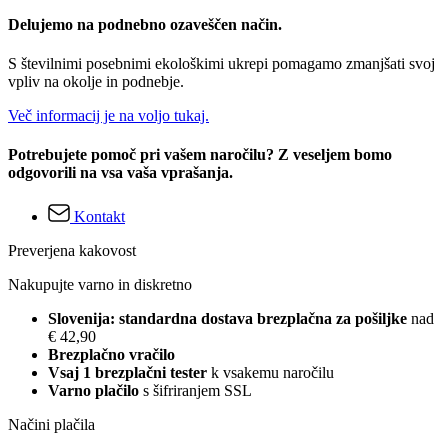
Delujemo na podnebno ozaveščen način.
S številnimi posebnimi ekološkimi ukrepi pomagamo zmanjšati svoj
vpliv na okolje in podnebje.
Več informacij je na voljo tukaj.
Potrebujete pomoč pri vašem naročilu? Z veseljem bomo
odgovorili na vsa vaša vprašanja.
Kontakt
Preverjena kakovost
Nakupujte varno in diskretno
Slovenija: standardna dostava brezplačna za pošiljke
nad
€ 42,90
Brezplačno vračilo
Vsaj 1 brezplačni tester
k vsakemu naročilu
Varno plačilo
s šifriranjem SSL
Načini plačila