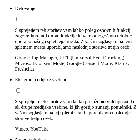
Delovanje
S sprejetjem teh storitev vam lahko poleg osnovnih funkcij
zagotovimo tudi druge funkcije in vam omogočimo udobno
uporabo našega spletnega mesta. Z vašim soglasjem na tem
spletnem mestu uporabljamo naslednje storitve tretjih oseb:
Google Tag Manager, UET (Universal Event Tracking)
Microsoft Consent Mode, Google Consent Mode, Klarna,
Freshchat
Eksterne medijske vsebine
S sprejetjem teh storitev vam lahko prikažemo videoposnetke
ali druge medijske vsebine, ki jih gostijo zunanji ponudniki. Z
vašim soglasjem na tej spletni strani uporabljamo naslednje
storitve tretjih oseb:
Vimeo, YouTube
Nujno potrebno