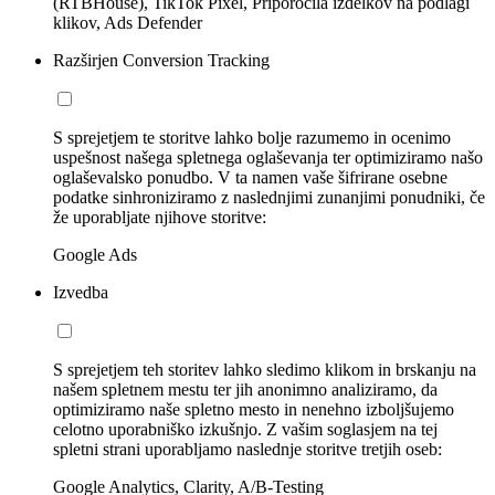
(RTBHouse), TikTok Pixel, Priporočila izdelkov na podlagi
klikov, Ads Defender
Razširjen Conversion Tracking
S sprejetjem te storitve lahko bolje razumemo in ocenimo
uspešnost našega spletnega oglaševanja ter optimiziramo našo
oglaševalsko ponudbo. V ta namen vaše šifrirane osebne
podatke sinhroniziramo z naslednjimi zunanjimi ponudniki, če
že uporabljate njihove storitve:
Google Ads
Izvedba
S sprejetjem teh storitev lahko sledimo klikom in brskanju na
našem spletnem mestu ter jih anonimno analiziramo, da
optimiziramo naše spletno mesto in nenehno izboljšujemo
celotno uporabniško izkušnjo. Z vašim soglasjem na tej
spletni strani uporabljamo naslednje storitve tretjih oseb:
Google Analytics, Clarity, A/B-Testing