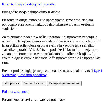
Kliknite tukaj za odstop od pogodbe
Prilagodite svojo nakupovalno izkušnjo
Piškotke in druge tehnologije uporabljamo samo zato, da vam
ponudimo prilagojeno nakupovalno izkušnjo z vašim osebnim
soglasjem.
Za to zbiramo podatke o naših uporabnikih, njihovem vedenju in
napravah. To uporabljamo za stalno optimizacijo naše spletne strani
in za prikaz prilagojenega oglaševanja in vsebine ter za analizo
statistike uporabe. Vaše šifrirane podatke lahko tudi primerjamo z
zunanjimi ponudniki in vam prikažemo ponudbe prek njihovih
spletnih oglaševalskih kanalov, le če njihove storitve že uporabljate
sami.
Preden podate soglasje, se pozanimajte v nastavitvah in v naši
izjavi
o varovanju osebnih podatkov
.
Strinjam se
Samo obvezno
Prilagajanje nastavitev
Politika zasebnosti
Posamezne nastavitve za varstvo podatkov