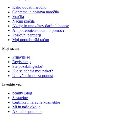
Kako oddati naročilo
Odprema in dostava naročila
Vračila
Načini plačila
Akcije in unovčitev darilnih bonov
Ali potrebujete dodatno pomoč?
Poslovni partnerji
Moj uporabniški račun
Moj račun
Prijavite se
Registracija
Ste pozabili geslo?
Kje se nahaja moj paket?
Unovčite kodo za popust
Izvedite več
beauty Blog
Sestavine
Certifikati naravne kozmetike
Mi in naše okolje
Aktualne ponudbe