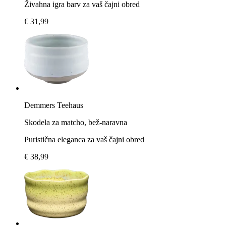
Živahna igra barv za vaš čajni obred
€ 31,99
Demmers Teehaus
Skodela za matcho, bež-naravna
Puristična eleganca za vaš čajni obred
€ 38,99