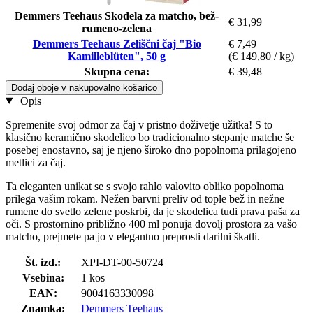
Demmers Teehaus Skodela za matcho, bež-
€ 31,99
rumeno-zelena
Demmers Teehaus Zeliščni čaj "Bio
€ 7,49
Kamilleblüten", 50 g
(€ 149,80 / kg)
Skupna cena:
€ 39,48
Dodaj oboje v nakupovalno košarico
Opis
Spremenite svoj odmor za čaj v pristno doživetje užitka! S to
klasično keramično skodelico bo tradicionalno stepanje matche še
posebej enostavno, saj je njeno široko dno popolnoma prilagojeno
metlici za čaj.
Ta eleganten unikat se s svojo rahlo valovito obliko popolnoma
prilega vašim rokam. Nežen barvni preliv od tople bež in nežne
rumene do svetlo zelene poskrbi, da je skodelica tudi prava paša za
oči. S prostornino približno 400 ml ponuja dovolj prostora za vašo
matcho, prejmete pa jo v elegantno preprosti darilni škatli.
Št. izd.:
XPI-DT-00-50724
Vsebina:
1 kos
EAN:
9004163330098
Znamka:
Demmers Teehaus