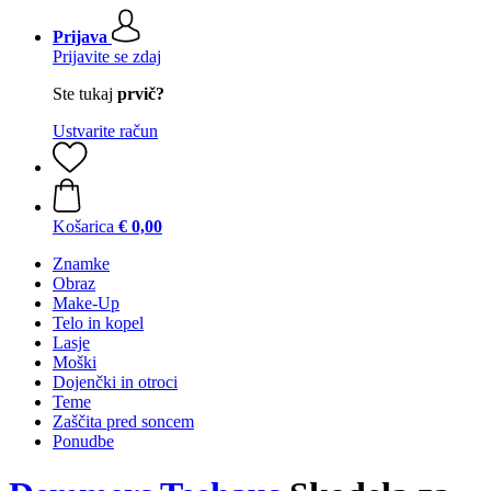
Prijava
Prijavite se zdaj
Ste tukaj
prvič?
Ustvarite račun
Košarica
€ 0,00
Znamke
Obraz
Make-Up
Telo in kopel
Lasje
Moški
Dojenčki in otroci
Teme
Zaščita pred soncem
Ponudbe