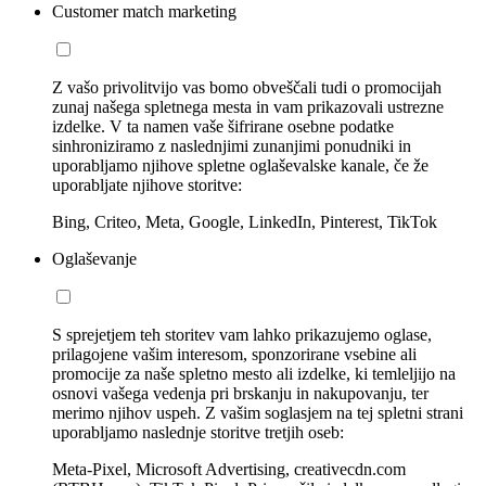
Customer match marketing
Z vašo privolitvijo vas bomo obveščali tudi o promocijah
zunaj našega spletnega mesta in vam prikazovali ustrezne
izdelke. V ta namen vaše šifrirane osebne podatke
sinhroniziramo z naslednjimi zunanjimi ponudniki in
uporabljamo njihove spletne oglaševalske kanale, če že
uporabljate njihove storitve:
Bing, Criteo, Meta, Google, LinkedIn, Pinterest, TikTok
Oglaševanje
S sprejetjem teh storitev vam lahko prikazujemo oglase,
prilagojene vašim interesom, sponzorirane vsebine ali
promocije za naše spletno mesto ali izdelke, ki temleljijo na
osnovi vašega vedenja pri brskanju in nakupovanju, ter
merimo njihov uspeh. Z vašim soglasjem na tej spletni strani
uporabljamo naslednje storitve tretjih oseb:
Meta-Pixel, Microsoft Advertising, creativecdn.com