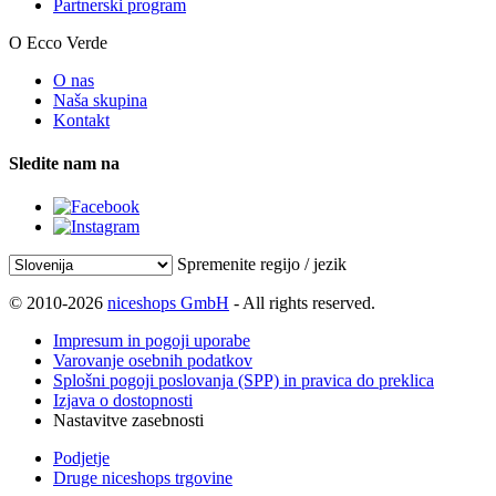
Partnerski program
O Ecco Verde
O nas
Naša skupina
Kontakt
Sledite nam na
Spremenite regijo / jezik
© 2010-2026
niceshops GmbH
- All rights reserved.
Impresum in pogoji uporabe
Varovanje osebnih podatkov
Splošni pogoji poslovanja (SPP) in pravica do preklica
Izjava o dostopnosti
Nastavitve zasebnosti
Podjetje
Druge niceshops trgovine