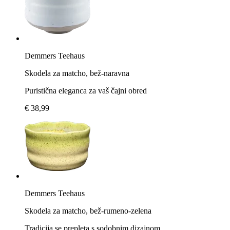
Demmers Teehaus
Skodela za matcho, bež-naravna
Puristična eleganca za vaš čajni obred
€ 38,99
Demmers Teehaus
Skodela za matcho, bež-rumeno-zelena
Tradicija se prepleta s sodobnim dizajnom