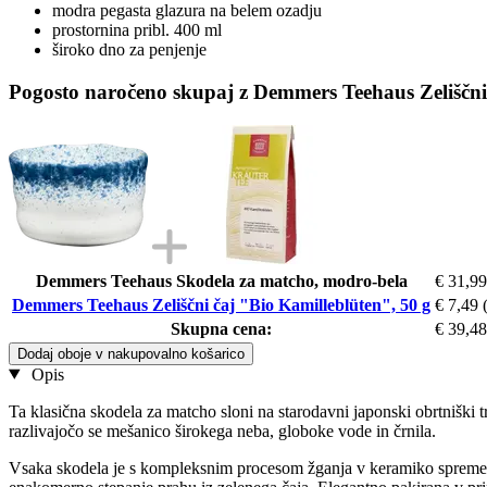
modra pegasta glazura na belem ozadju
prostornina pribl. 400 ml
široko dno za penjenje
Pogosto naročeno skupaj z Demmers Teehaus Zeliščni 
Demmers Teehaus Skodela za matcho, modro-bela
€ 31,99
Demmers Teehaus Zeliščni čaj "Bio Kamilleblüten", 50 g
€ 7,49
Skupna cena:
€ 39,48
Dodaj oboje v nakupovalno košarico
Opis
Ta klasična skodela za matcho sloni na starodavni japonski obrtniški 
razlivajočo se mešanico širokega neba, globoke vode in črnila.
Vsaka skodela je s kompleksnim procesom žganja v keramiko spremenjen