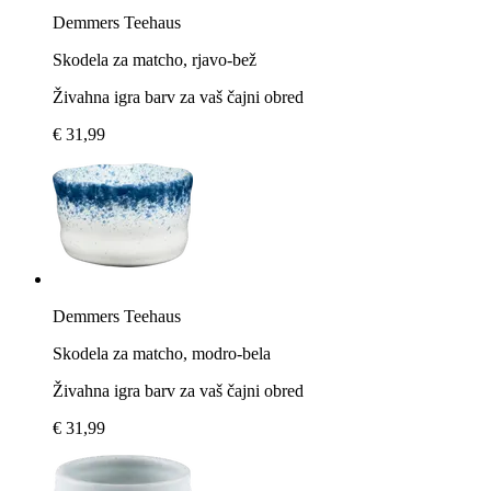
Demmers Teehaus
Skodela za matcho, rjavo-bež
Živahna igra barv za vaš čajni obred
€ 31,99
Demmers Teehaus
Skodela za matcho, modro-bela
Živahna igra barv za vaš čajni obred
€ 31,99