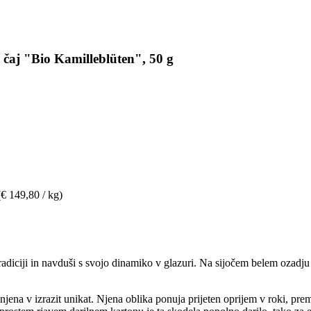
čaj "Bio Kamilleblüten", 50 g
(€ 149,80 / kg)
tradiciji in navduši s svojo dinamiko v glazuri. Na sijočem belem ozadju
a v izrazit unikat. Njena oblika ponuja prijeten oprijem v roki, prem