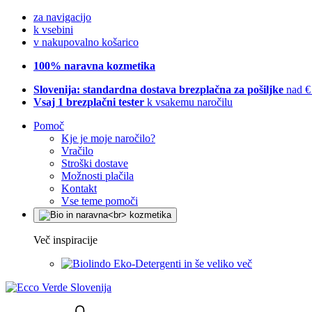
za navigacijo
k vsebini
v nakupovalno košarico
100% naravna kozmetika
Slovenija: standardna dostava brezplačna za pošiljke
nad €
Vsaj 1 brezplačni tester
k vsakemu naročilu
Pomoč
Kje je moje naročilo?
Vračilo
Stroški dostave
Možnosti plačila
Kontakt
Vse teme pomoči
Več inspiracije
Eko-Detergenti in še veliko več