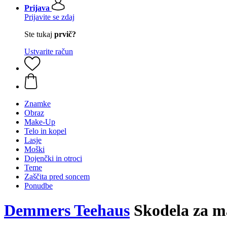
Prijava
Prijavite se zdaj
Ste tukaj
prvič?
Ustvarite račun
Znamke
Obraz
Make-Up
Telo in kopel
Lasje
Moški
Dojenčki in otroci
Teme
Zaščita pred soncem
Ponudbe
Demmers Teehaus
Skodela za m