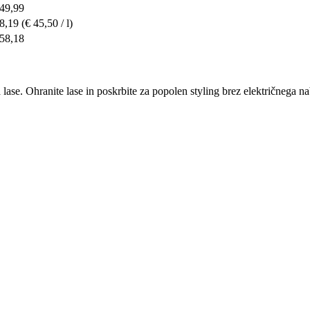
 49,99
 8,19
(€ 45,50 / l)
 58,18
 lase. Ohranite lase in poskrbite za popolen styling brez električnega n