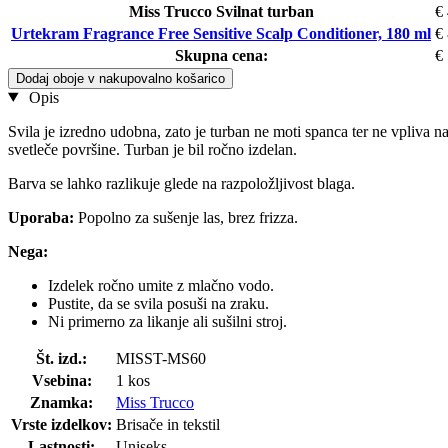
Miss Trucco Svilnat turban
€
Urtekram Fragrance Free Sensitive Scalp Conditioner, 180 ml
€
Skupna cena:
€
Dodaj oboje v nakupovalno košarico
Opis
Svila je izredno udobna, zato je turban ne moti spanca ter ne vpliva na
svetleče površine. Turban je bil ročno izdelan.
Barva se lahko razlikuje glede na razpoložljivost blaga.
Uporaba:
Popolno za sušenje las, brez frizza.
Nega:
Izdelek ročno umite z mlačno vodo.
Pustite, da se svila posuši na zraku.
Ni primerno za likanje ali sušilni stroj.
Št. izd.:
MISST-MS60
Vsebina:
1 kos
Znamka:
Miss Trucco
Vrste izdelkov:
Brisače in tekstil
Lastnosti:
Uniseks