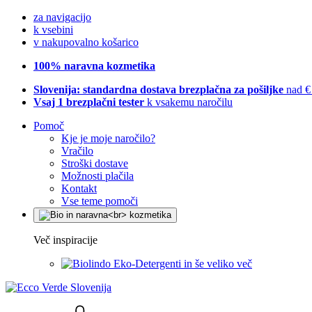
za navigacijo
k vsebini
v nakupovalno košarico
100% naravna kozmetika
Slovenija: standardna dostava brezplačna za pošiljke
nad €
Vsaj 1 brezplačni tester
k vsakemu naročilu
Pomoč
Kje je moje naročilo?
Vračilo
Stroški dostave
Možnosti plačila
Kontakt
Vse teme pomoči
Več inspiracije
Eko-Detergenti in še veliko več