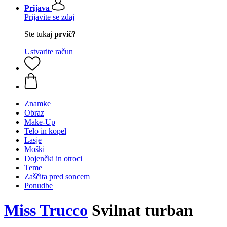
Prijava
Prijavite se zdaj
Ste tukaj
prvič?
Ustvarite račun
Znamke
Obraz
Make-Up
Telo in kopel
Lasje
Moški
Dojenčki in otroci
Teme
Zaščita pred soncem
Ponudbe
Miss Trucco
Svilnat turban