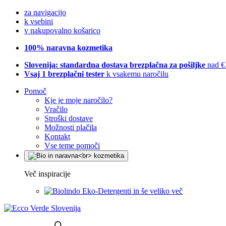
za navigacijo
k vsebini
v nakupovalno košarico
100% naravna kozmetika
Slovenija: standardna dostava brezplačna za pošiljke
nad €
Vsaj 1 brezplačni tester
k vsakemu naročilu
Pomoč
Kje je moje naročilo?
Vračilo
Stroški dostave
Možnosti plačila
Kontakt
Vse teme pomoči
Več inspiracije
Eko-Detergenti in še veliko več