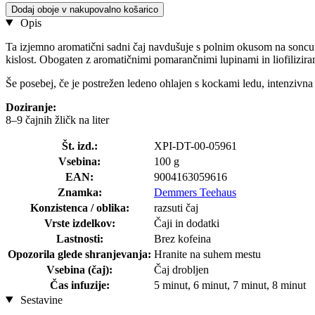
Dodaj oboje v nakupovalno košarico
Opis
Ta izjemno aromatični sadni čaj navdušuje s polnim okusom na soncu d
kislost. Obogaten z aromatičnimi pomarančnimi lupinami in liofiliziran
Še posebej, če je postrežen ledeno ohlajen s kockami ledu, intenzivna 
Doziranje:
8–9 čajnih žličk na liter
Št. izd.:
XPI-DT-00-05961
Vsebina:
100 g
EAN:
9004163059616
Znamka:
Demmers Teehaus
Konzistenca / oblika:
razsuti čaj
Vrste izdelkov:
Čaji in dodatki
Lastnosti:
Brez kofeina
Opozorila glede shranjevanja:
Hranite na suhem mestu
Vsebina (čaj):
Čaj drobljen
Čas infuzije:
5 minut, 6 minut, 7 minut, 8 minut
Sestavine