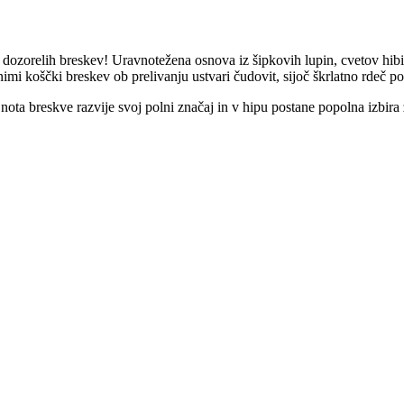
ozorelih breskev! Uravnotežena osnova iz šipkovih lupin, cvetov hibis
imi koščki breskev ob prelivanju ustvari čudovit, sijoč škrlatno rdeč p
nota breskve razvije svoj polni značaj in v hipu postane popolna izbira 