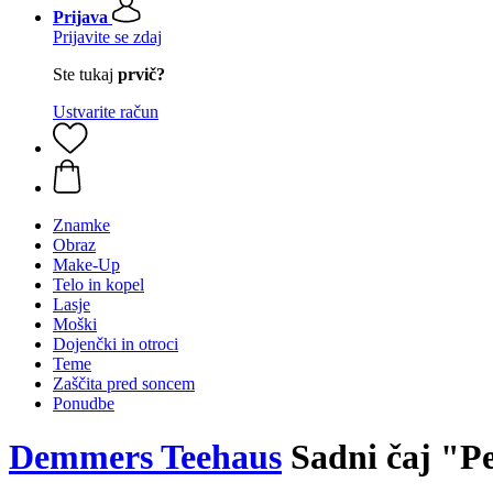
Prijava
Prijavite se zdaj
Ste tukaj
prvič?
Ustvarite račun
Znamke
Obraz
Make-Up
Telo in kopel
Lasje
Moški
Dojenčki in otroci
Teme
Zaščita pred soncem
Ponudbe
Demmers Teehaus
Sadni čaj "P