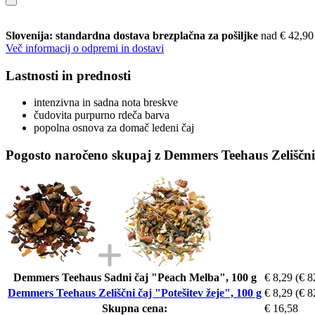
Slovenija: standardna dostava brezplačna za pošiljke
nad € 42,90
Več informacij o odpremi in dostavi
Lastnosti in prednosti
intenzivna in sadna nota breskve
čudovita purpurno rdeča barva
popolna osnova za domač ledeni čaj
Pogosto naročeno skupaj z Demmers Teehaus Zeliščni č
Demmers Teehaus Sadni čaj "Peach Melba", 100 g
€ 8,29
(€ 8
Demmers Teehaus Zeliščni čaj "Potešitev žeje", 100 g
€ 8,29
(€ 8
Skupna cena:
€ 16,58