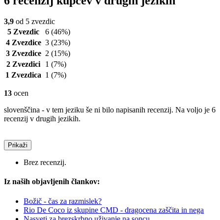
6 recenzij kupcev v drugih jezikih
3,9
od 5 zvezdic
5 Zvezdic
6
(46%)
4 Zvezdice
3
(23%)
3 Zvezdice
2
(15%)
2 Zvezdici
1
(7%)
1 Zvezdica
1
(7%)
13
ocen
slovenščina - v tem jeziku še ni bilo napisanih recenzij. Na voljo je 6
recenzij v drugih jezikih.
Prikaži
Brez recenzij.
Iz naših objavljenih člankov:
Božič - čas za razmislek?
Rio De Coco iz skupine CMD - dragocena zaščita in nega
Nasveti za brezskrbno uživanje na soncu