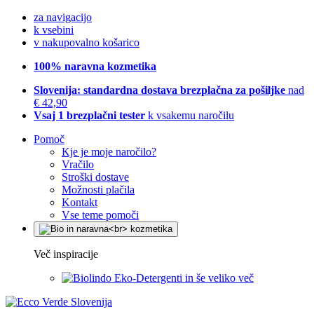
za navigacijo
k vsebini
v nakupovalno košarico
100% naravna kozmetika
Slovenija: standardna dostava brezplačna za pošiljke
nad
€ 42,90
Vsaj 1 brezplačni tester
k vsakemu naročilu
Pomoč
Kje je moje naročilo?
Vračilo
Stroški dostave
Možnosti plačila
Kontakt
Vse teme pomoči
Več inspiracije
Eko-Detergenti in še veliko več