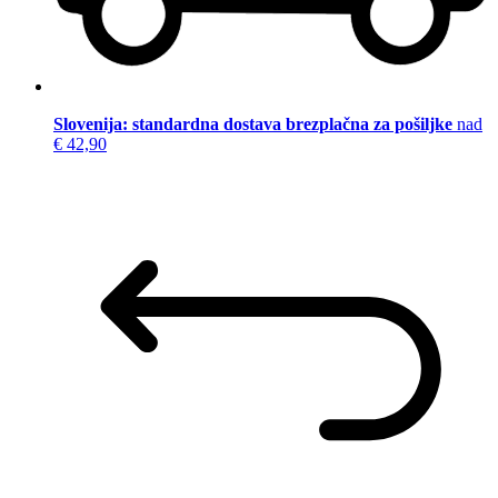
Slovenija: standardna dostava brezplačna za pošiljke
nad
€ 42,90