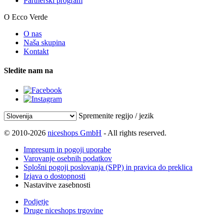
Partnerski program
O Ecco Verde
O nas
Naša skupina
Kontakt
Sledite nam na
Spremenite regijo / jezik
© 2010-2026
niceshops GmbH
- All rights reserved.
Impresum in pogoji uporabe
Varovanje osebnih podatkov
Splošni pogoji poslovanja (SPP) in pravica do preklica
Izjava o dostopnosti
Nastavitve zasebnosti
Podjetje
Druge niceshops trgovine