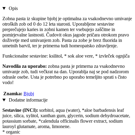
Opis
Zobna pasta iz skupine bjobj je optimalna za vsakodnevno umivanje
otroških zob od 0 do 12 leta starosti. Uporabljene sestavine
preprečujejo karies in zobni kamen ter vsebujejo zaščitne in
pomirjevalne lastnosti. Čudovit okus jagode pričara otrokom pravo
doživetje med umivanjem zob. Pasta za zobe je brez fluorida in
umetnih barvil, ter je primerna tudi homeopatsko zdravljenje.
Funkcionalne sestavine: ksilitol, * sok aloe vere, * izvleček ognjiča
Navodila za uporabo:
zobna pasta je primerna za vsakodnevno
umivanje zob, tudi večkrat na dan. Uporablja naj se pod nadzorom
odrasle osebe. Usta je potrebno po uporabo temeljito sprati s čisto
vodo!
Znamka:
Bjobj
Dodatne informacije
Sestavine (INCI):
sorbitol, aqua (water), *aloe barbadensis leaf
juice, silica, xylitol, xanthan gum, glycerin, sodium dehydroacetate,
potassium sorbate, *calendula officinalis flower extract, sodium
lauroyl glutamate, aroma, limonene.
* organic