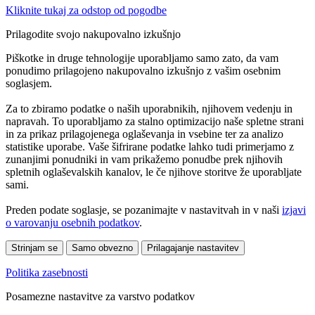
Kliknite tukaj za odstop od pogodbe
Prilagodite svojo nakupovalno izkušnjo
Piškotke in druge tehnologije uporabljamo samo zato, da vam
ponudimo prilagojeno nakupovalno izkušnjo z vašim osebnim
soglasjem.
Za to zbiramo podatke o naših uporabnikih, njihovem vedenju in
napravah. To uporabljamo za stalno optimizacijo naše spletne strani
in za prikaz prilagojenega oglaševanja in vsebine ter za analizo
statistike uporabe. Vaše šifrirane podatke lahko tudi primerjamo z
zunanjimi ponudniki in vam prikažemo ponudbe prek njihovih
spletnih oglaševalskih kanalov, le če njihove storitve že uporabljate
sami.
Preden podate soglasje, se pozanimajte v nastavitvah in v naši
izjavi
o varovanju osebnih podatkov
.
Strinjam se
Samo obvezno
Prilagajanje nastavitev
Politika zasebnosti
Posamezne nastavitve za varstvo podatkov