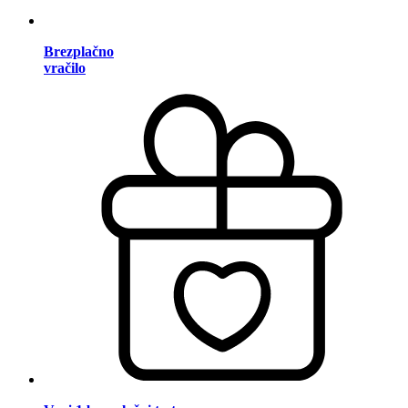
Brezplačno
vračilo