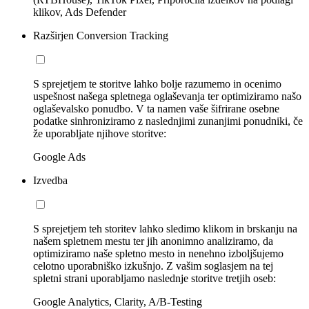
klikov, Ads Defender
Razširjen Conversion Tracking
S sprejetjem te storitve lahko bolje razumemo in ocenimo
uspešnost našega spletnega oglaševanja ter optimiziramo našo
oglaševalsko ponudbo. V ta namen vaše šifrirane osebne
podatke sinhroniziramo z naslednjimi zunanjimi ponudniki, če
že uporabljate njihove storitve:
Google Ads
Izvedba
S sprejetjem teh storitev lahko sledimo klikom in brskanju na
našem spletnem mestu ter jih anonimno analiziramo, da
optimiziramo naše spletno mesto in nenehno izboljšujemo
celotno uporabniško izkušnjo. Z vašim soglasjem na tej
spletni strani uporabljamo naslednje storitve tretjih oseb:
Google Analytics, Clarity, A/B-Testing