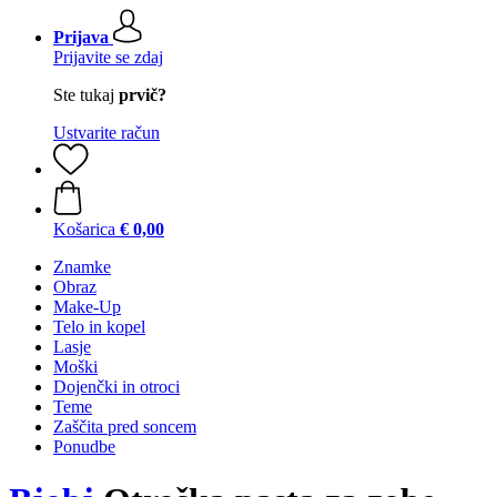
Prijava
Prijavite se zdaj
Ste tukaj
prvič?
Ustvarite račun
Košarica
€ 0,00
Znamke
Obraz
Make-Up
Telo in kopel
Lasje
Moški
Dojenčki in otroci
Teme
Zaščita pred soncem
Ponudbe