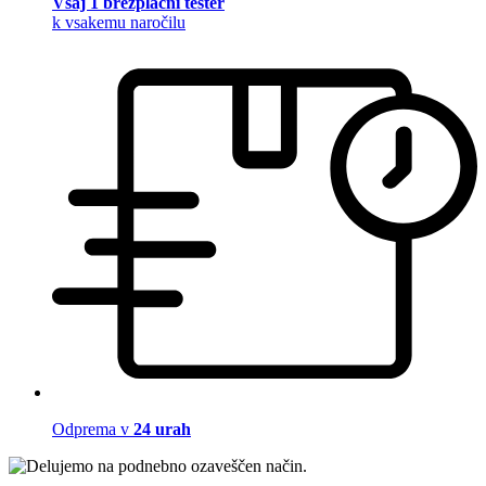
Vsaj 1 brezplačni tester
k vsakemu naročilu
Odprema v
24 urah