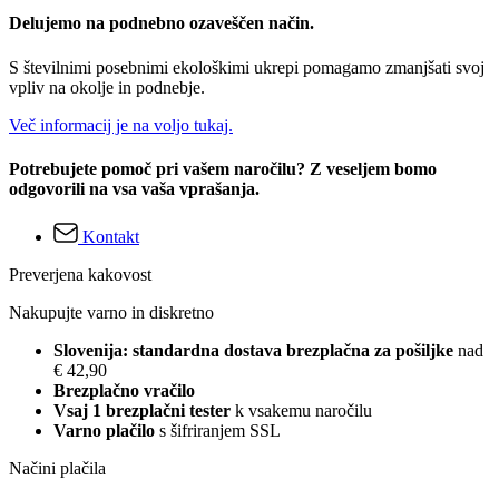
Delujemo na podnebno ozaveščen način.
S številnimi posebnimi ekološkimi ukrepi pomagamo zmanjšati svoj
vpliv na okolje in podnebje.
Več informacij je na voljo tukaj.
Potrebujete pomoč pri vašem naročilu? Z veseljem bomo
odgovorili na vsa vaša vprašanja.
Kontakt
Preverjena kakovost
Nakupujte varno in diskretno
Slovenija: standardna dostava brezplačna za pošiljke
nad
€ 42,90
Brezplačno vračilo
Vsaj 1 brezplačni tester
k vsakemu naročilu
Varno plačilo
s šifriranjem SSL
Načini plačila