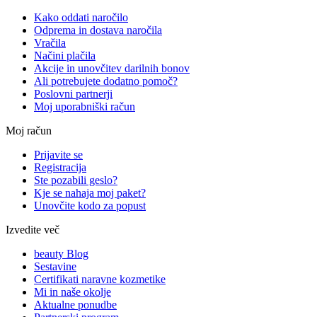
Kako oddati naročilo
Odprema in dostava naročila
Vračila
Načini plačila
Akcije in unovčitev darilnih bonov
Ali potrebujete dodatno pomoč?
Poslovni partnerji
Moj uporabniški račun
Moj račun
Prijavite se
Registracija
Ste pozabili geslo?
Kje se nahaja moj paket?
Unovčite kodo za popust
Izvedite več
beauty Blog
Sestavine
Certifikati naravne kozmetike
Mi in naše okolje
Aktualne ponudbe