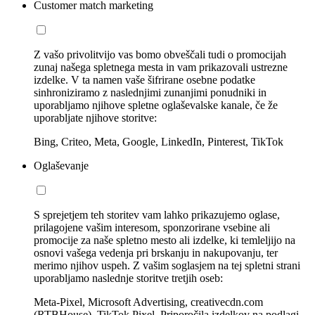
Customer match marketing
Z vašo privolitvijo vas bomo obveščali tudi o promocijah
zunaj našega spletnega mesta in vam prikazovali ustrezne
izdelke. V ta namen vaše šifrirane osebne podatke
sinhroniziramo z naslednjimi zunanjimi ponudniki in
uporabljamo njihove spletne oglaševalske kanale, če že
uporabljate njihove storitve:
Bing, Criteo, Meta, Google, LinkedIn, Pinterest, TikTok
Oglaševanje
S sprejetjem teh storitev vam lahko prikazujemo oglase,
prilagojene vašim interesom, sponzorirane vsebine ali
promocije za naše spletno mesto ali izdelke, ki temleljijo na
osnovi vašega vedenja pri brskanju in nakupovanju, ter
merimo njihov uspeh. Z vašim soglasjem na tej spletni strani
uporabljamo naslednje storitve tretjih oseb:
Meta-Pixel, Microsoft Advertising, creativecdn.com
(RTBHouse), TikTok Pixel, Priporočila izdelkov na podlagi