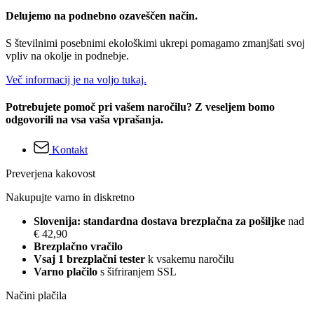
Delujemo na podnebno ozaveščen način.
S številnimi posebnimi ekološkimi ukrepi pomagamo zmanjšati svoj
vpliv na okolje in podnebje.
Več informacij je na voljo tukaj.
Potrebujete pomoč pri vašem naročilu? Z veseljem bomo
odgovorili na vsa vaša vprašanja.
Kontakt
Preverjena kakovost
Nakupujte varno in diskretno
Slovenija: standardna dostava brezplačna za pošiljke
nad
€ 42,90
Brezplačno vračilo
Vsaj 1 brezplačni tester
k vsakemu naročilu
Varno plačilo
s šifriranjem SSL
Načini plačila