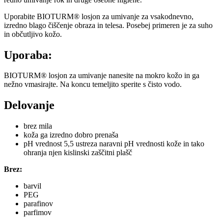
Uporabite BIOTURM® losjon za umivanje za vsakodnevno,
izredno blago čiščenje obraza in telesa. Posebej primeren je za suho
in občutljivo kožo.
Uporaba:
BIOTURM® losjon za umivanje nanesite na mokro kožo in ga
nežno vmasirajte. Na koncu temeljito sperite s čisto vodo.
Delovanje
brez mila
koža ga izredno dobro prenaša
pH vrednost 5,5 ustreza naravni pH vrednosti kože in tako
ohranja njen kislinski zaščitni plašč
Brez:
barvil
PEG
parafinov
parfimov