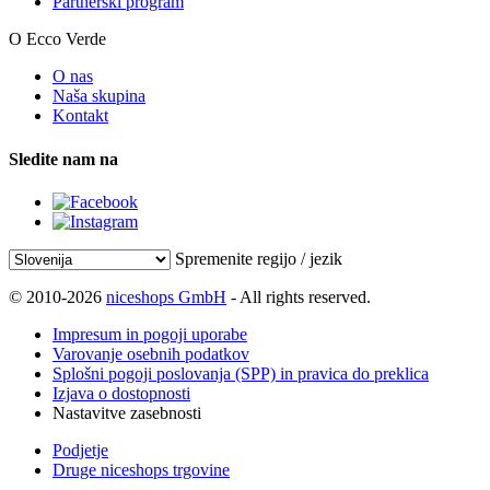
Partnerski program
O Ecco Verde
O nas
Naša skupina
Kontakt
Sledite nam na
Spremenite regijo / jezik
© 2010-2026
niceshops GmbH
- All rights reserved.
Impresum in pogoji uporabe
Varovanje osebnih podatkov
Splošni pogoji poslovanja (SPP) in pravica do preklica
Izjava o dostopnosti
Nastavitve zasebnosti
Podjetje
Druge niceshops trgovine