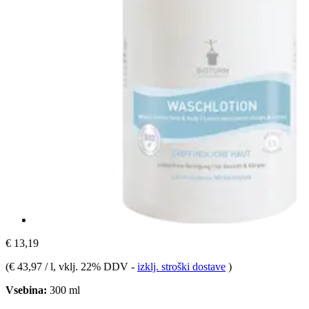
€ 13,19
(
€ 43,97 / l
, vklj. 22% DDV
-
izklj. stroški dostave
)
Vsebina:
300 ml