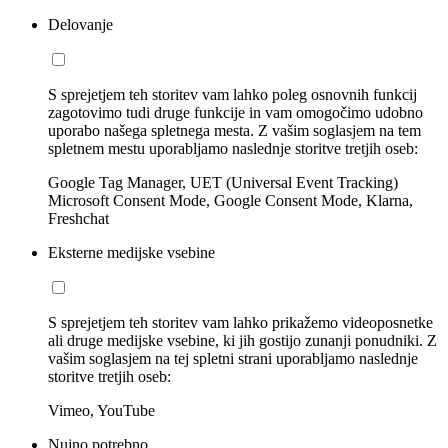
Delovanje
S sprejetjem teh storitev vam lahko poleg osnovnih funkcij
zagotovimo tudi druge funkcije in vam omogočimo udobno
uporabo našega spletnega mesta. Z vašim soglasjem na tem
spletnem mestu uporabljamo naslednje storitve tretjih oseb:
Google Tag Manager, UET (Universal Event Tracking)
Microsoft Consent Mode, Google Consent Mode, Klarna,
Freshchat
Eksterne medijske vsebine
S sprejetjem teh storitev vam lahko prikažemo videoposnetke
ali druge medijske vsebine, ki jih gostijo zunanji ponudniki. Z
vašim soglasjem na tej spletni strani uporabljamo naslednje
storitve tretjih oseb:
Vimeo, YouTube
Nujno potrebno