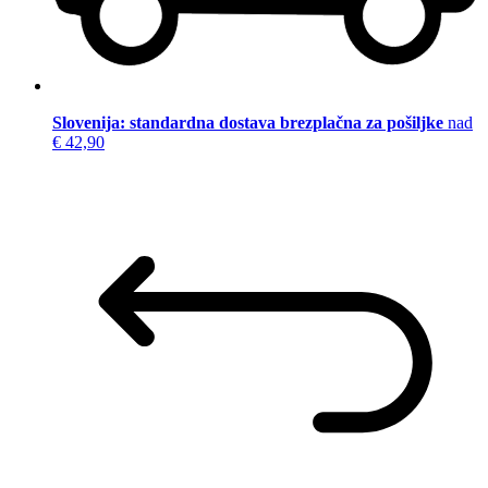
Slovenija: standardna dostava brezplačna za pošiljke
nad
€ 42,90