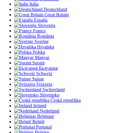
Italia
Deutschland
Great Britain
España
Slovenija
France
România
Sverige
Hrvatska
Polska
Magyar
Suomi
България
Schweiz
Suisse
Svizzera
Switzerland
Slovensko
Česká republika
Ireland
Nederland
Belgique
België
Portugal
Belgien