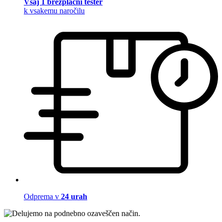
Vsaj 1 brezplačni tester
k vsakemu naročilu
Odprema v
24 urah