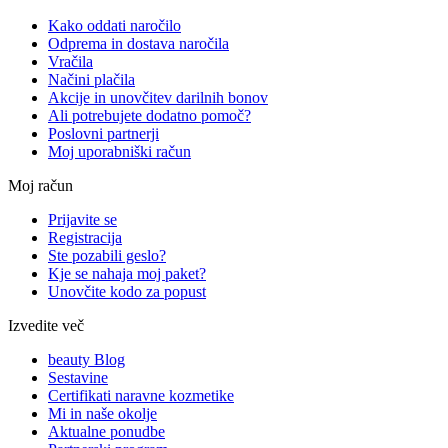
Kako oddati naročilo
Odprema in dostava naročila
Vračila
Načini plačila
Akcije in unovčitev darilnih bonov
Ali potrebujete dodatno pomoč?
Poslovni partnerji
Moj uporabniški račun
Moj račun
Prijavite se
Registracija
Ste pozabili geslo?
Kje se nahaja moj paket?
Unovčite kodo za popust
Izvedite več
beauty Blog
Sestavine
Certifikati naravne kozmetike
Mi in naše okolje
Aktualne ponudbe