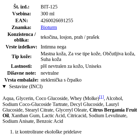
Št. izd.:
BIT-125
Vsebina:
300 ml
EAN:
4260026691255
Znamka:
Bioturm
Konzistenca /
tekočina, losjon, prah / prašek
oblika:
Vrste izdelkov:
Intimna nega
Mastna koža, Za vse tipe kože, Občutljiva koža,
Tip kože:
Suha koža
Lastnosti:
pH nevtralen za kožo, Uniseks
Dišavne note:
nevtralne
Vrsta embalaže:
steklenička s črpalko
Sestavine (INCI)
[1]
Aqua, Glycerin, Coco Glucoside, Whey (Molke)
, Alcohol,
Sodium Coco-Glucoside Tartrate, Decyl Glucoside, Lauryl
Glucoside, Stearyl Citrate, Glyceryl Oleate,
Citrus Bergamia Fruit
Oil
, Xanthan Gum, Lactic Acid, Citricacid, Sodium Levulinate,
Sodium Anisate, Benzoic Acid
iz kontrolirane ekološke pridelave