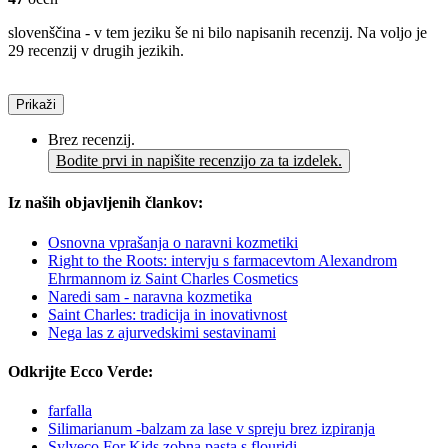
slovenščina - v tem jeziku še ni bilo napisanih recenzij. Na voljo je
29 recenzij v drugih jezikih.
Prikaži
Brez recenzij.
Bodite prvi in napišite recenzijo za ta izdelek.
Iz naših objavljenih člankov:
Osnovna vprašanja o naravni kozmetiki
Right to the Roots: intervju s farmacevtom Alexandrom
Ehrmannom iz Saint Charles Cosmetics
Naredi sam - naravna kozmetika
Saint Charles: tradicija in inovativnost
Nega las z ajurvedskimi sestavinami
Odkrijte Ecco Verde:
farfalla
Silimarianum -balzam za lase v spreju brez izpiranja
Sylveco For Kids zobna pasta s flouridi