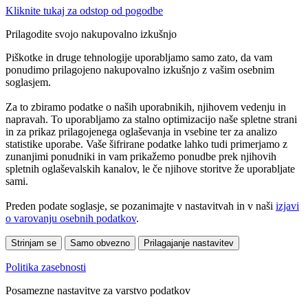
Kliknite tukaj za odstop od pogodbe
Prilagodite svojo nakupovalno izkušnjo
Piškotke in druge tehnologije uporabljamo samo zato, da vam
ponudimo prilagojeno nakupovalno izkušnjo z vašim osebnim
soglasjem.
Za to zbiramo podatke o naših uporabnikih, njihovem vedenju in
napravah. To uporabljamo za stalno optimizacijo naše spletne strani
in za prikaz prilagojenega oglaševanja in vsebine ter za analizo
statistike uporabe. Vaše šifrirane podatke lahko tudi primerjamo z
zunanjimi ponudniki in vam prikažemo ponudbe prek njihovih
spletnih oglaševalskih kanalov, le če njihove storitve že uporabljate
sami.
Preden podate soglasje, se pozanimajte v nastavitvah in v naši
izjavi
o varovanju osebnih podatkov
.
Strinjam se
Samo obvezno
Prilagajanje nastavitev
Politika zasebnosti
Posamezne nastavitve za varstvo podatkov