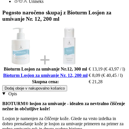
Uniseks
Pogosto naročeno skupaj z Bioturm Losjon za
umivanje Nr. 12, 200 ml
Bioturm Losjon za umivanje Nr.12, 300 ml
€ 13,19
(€ 43,97 / l)
Bioturm Losjon za umivanje Nr. 12, 200 ml
€ 8,09
(€ 40,45 / l)
Skupna cena:
€ 21,28
Dodaj oboje v nakupovalno košarico
Opis
BIOTURM® losjon za umivanje - idealen za nevtralno čiščenje
nežne in občutljive kože!
Losjon je namenjen za čiščenje kože. Glede na vrsto izdelka in
dobro prenašanje kože je losjon za umivanje primeren na primer za
redno umivanje rok in druge osebne higiene.