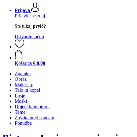
Prijava
Prijavite se zdaj
Ste tukaj
prvič?
Ustvarite račun
Košarica
€ 0,00
Znamke
Obraz
Make-Up
Telo in kopel
Lasje
Moški
Dojenčki in otroci
Teme
Zaščita pred soncem
Ponudbe