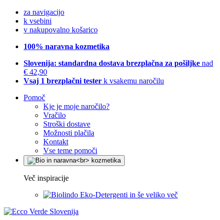
za navigacijo
k vsebini
v nakupovalno košarico
100% naravna kozmetika
Slovenija: standardna dostava brezplačna za pošiljke
nad
€ 42,90
Vsaj 1 brezplačni tester
k vsakemu naročilu
Pomoč
Kje je moje naročilo?
Vračilo
Stroški dostave
Možnosti plačila
Kontakt
Vse teme pomoči
Več inspiracije
Eko-Detergenti in še veliko več