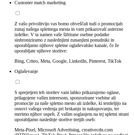
Customer match marketing
Z vašo privolitvijo vas bomo obveščali tudi o promocijah
zunaj našega spletnega mesta in vam prikazovali ustrezne
izdelke. V ta namen vaše šifrirane osebne podatke
sinhroniziramo z naslednjimi zunanjimi ponudniki in
uporabljamo njihove spletne oglaševalske kanale, če že
uporabljate njihove storitve:
Bing, Criteo, Meta, Google, LinkedIn, Pinterest, TikTok
Oglaševanje
S sprejetjem teh storitev vam lahko prikazujemo oglase,
prilagojene vašim interesom, sponzorirane vsebine ali
promocije za naše spletno mesto ali izdelke, ki temleljijo na
osnovi vašega vedenja pri brskanju in nakupovanju, ter
merimo njihov uspeh. Z vašim soglasjem na tej spletni strani
uporabljamo naslednje storitve tretjih oseb:
Meta-Pixel, Microsoft Advertising, creativecdn.com