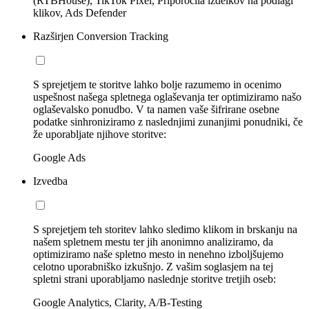
(RTBHouse), TikTok Pixel, Priporočila izdelkov na podlagi
klikov, Ads Defender
Razširjen Conversion Tracking
S sprejetjem te storitve lahko bolje razumemo in ocenimo
uspešnost našega spletnega oglaševanja ter optimiziramo našo
oglaševalsko ponudbo. V ta namen vaše šifrirane osebne
podatke sinhroniziramo z naslednjimi zunanjimi ponudniki, če
že uporabljate njihove storitve:
Google Ads
Izvedba
S sprejetjem teh storitev lahko sledimo klikom in brskanju na
našem spletnem mestu ter jih anonimno analiziramo, da
optimiziramo naše spletno mesto in nenehno izboljšujemo
celotno uporabniško izkušnjo. Z vašim soglasjem na tej
spletni strani uporabljamo naslednje storitve tretjih oseb:
Google Analytics, Clarity, A/B-Testing