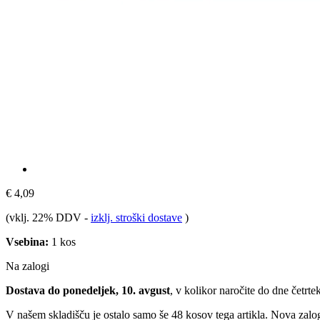
€ 4,09
(vklj. 22% DDV
-
izklj. stroški dostave
)
Vsebina:
1 kos
Na zalogi
Dostava do ponedeljek, 10. avgust
, v kolikor naročite do dne
četrte
V našem skladišču je ostalo samo še 48 kosov tega artikla. Nova zalog