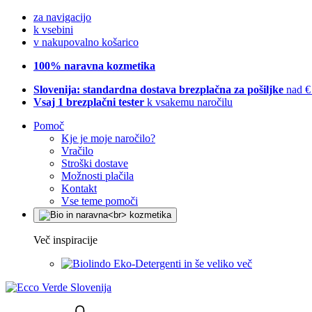
za navigacijo
k vsebini
v nakupovalno košarico
100% naravna kozmetika
Slovenija: standardna dostava brezplačna za pošiljke
nad €
Vsaj 1 brezplačni tester
k vsakemu naročilu
Pomoč
Kje je moje naročilo?
Vračilo
Stroški dostave
Možnosti plačila
Kontakt
Vse teme pomoči
Več inspiracije
Eko-Detergenti in še veliko več