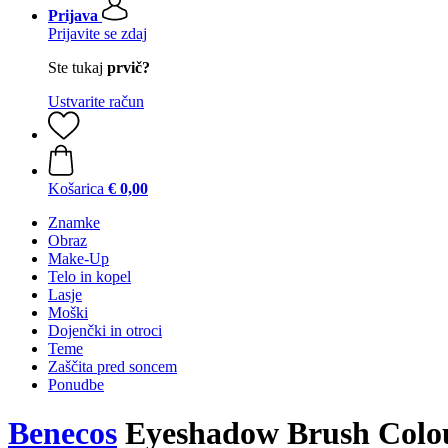
Prijava
Prijavite se zdaj
Ste tukaj
prvič?
Ustvarite račun
Košarica
€ 0,00
Znamke
Obraz
Make-Up
Telo in kopel
Lasje
Moški
Dojenčki in otroci
Teme
Zaščita pred soncem
Ponudbe
Benecos
Eyeshadow Brush Colou