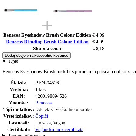
Benecos Eyeshadow Brush Colour Edition
€ 4,09
Benecos Blending Brush Colour Edition
€ 4,09
Skupna cena:
€ 8,18
Dodaj oboje v nakupovalno košarico
Opis
Benecos Eyeshadow Brush poskrbi s priročno in ploščato obliko za zel
Št. izd.:
BEN-94526
Vsebina:
1 kos
EAN:
4260198094526
Znamka:
Benecos
Tipi dodatkov:
Izdelek za večkratno uporabo
Vrste izdelkov:
Čopiči
Lastnosti:
Uniseks, Vegan
Certifikati:
Vegansko brez certifikata
Pravne informacije