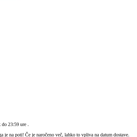
k do 23:59 ure
.
a je na poti! Če je naročeno več, lahko to vpliva na datum dostave.